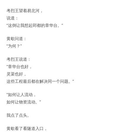
考烈王望着易北河，
说道：
“这倒让我想起郢都的章华台。”
黄歇问道：
“为何？”
考烈王说道：
“章华台也好，
灵渠也好，
这些工程最后都在解决同一个问题。”
“如何让人流动，
如何让物资流动。”
我点了点头。
黄歇看了看隧道入口，