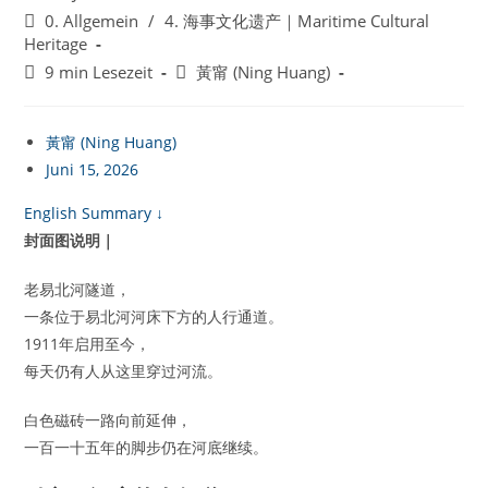
veröffentlicht:
Beitrags-
0. Allgemein
/
4. 海事文化遗产｜Maritime Cultural
Kategorie:
Heritage
Lesedauer:
Beitrags-
9 min Lesezeit
黃甯 (Ning Huang)
Autor:
黃甯 (Ning Huang)
Juni 15, 2026
English Summary ↓
封面图说明｜
老易北河隧道，
一条位于易北河河床下方的人行通道。
1911年启用至今，
每天仍有人从这里穿过河流。
白色磁砖一路向前延伸，
一百一十五年的脚步仍在河底继续。