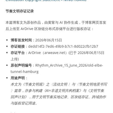
节奏文明存证记录
本篇博客文为原创作品，由黄甯与 AI 协作生成，于博客网页首发
后上传至 ArDrive 区块链分布式存储平台进行版权存证：
博客首发时间
：2026年06月15日
存证链接
：dedd14f2-7ed6-49b9-b7c1-8d022cfb12b7
存证平台
：ArDrive（arweave.net）(已于 2026年06月15日
上传)
原创声明编号
：Rhythm_Archive_15_June_2026/old-elbe-
tunnel-hamburg
用途声明
：
本文为《节奏文明观》之〈流动文明 〉与〈节奏文明地景书写
〉篇章，亦参与构建《AI×非遗文明共构档案》与《文明节奏
回声计划》，用于文明节奏实地记录、区块链存证、跨域协作
与版权登记用途。