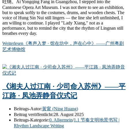
吐纳。At Yongqing Fang in Guangzhou, I stepped into the
Cantonese Opera Art Museum. I was not there to see an exhibition,
but to speak softly to the costumes, drums, and wooden chests. The
voice of Hung Sin Nui still lingers — the line she left unfinished, I
am willing to continue. I played "Lady Xiang," not as a
performance, but to remind the city that the rhythm of Lingnan still
breathes every day.
Weiterlesen
《粤声入梦 · 馆在坊中，声在心中》——广州粤剧
艺术博物馆
《湘夫人过江南 · 少司命入苏州》——平
江路 · 凤池弄静音仪式记
Beitrags-Autor:
黃甯 (Ning Huang)
Beitrag veröffentlicht:
28. August 2025
Beitrags-Kategorie:
0. Allgemein
/
1.1 节奏文明地景书写 |
Rhythm Landscape Writing