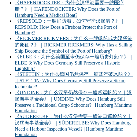
《HAFENDOCKTER：为什么汉堡港需要一艘医疗
船？》｜HAFENDOCKTER: Why Does the Port of
Hamburg Need a Medical Boat?
《REPSOLD：一艘消防船，如何守护汉堡港？》｜
REPSOLD: How Does a Fireboat Protect the Port of
Hamburg?
《RICKMER RICKMERS：为什么一艘帆船成为汉堡港
的象征？》｜RICKMER RICKMERS: Why Has a Sailing
Ship Become the Symbol of the Port of Hamburg?
《ELBE 3：为什么德国至今仍保存一艘历史灯船？》｜
ELBE 3: Why Does Germany Still Preserve a Historic
Lightship?
《STETTIN：为什么德国仍然保存一艘蒸汽破冰船？》
｜STETTIN: Why Does Germany Still Preserve a Steam
Icebreaker?
《UNDINE：为什么汉堡仍然保存一艘货运帆船？｜汉
堡海事基金会》｜UNDINE: Why Does Hamburg Still
Preserve a Traditional Cargo Schooner? | Hamburg Maritime
Foundation
《SÜDERELBE：为什么汉堡需要一艘港口巡检船？｜
汉堡海事基金会》｜SÜDERELBE: Why Does Hamburg
Need a Harbour Inspection Vessel? | Hamburg Maritime
Foundation