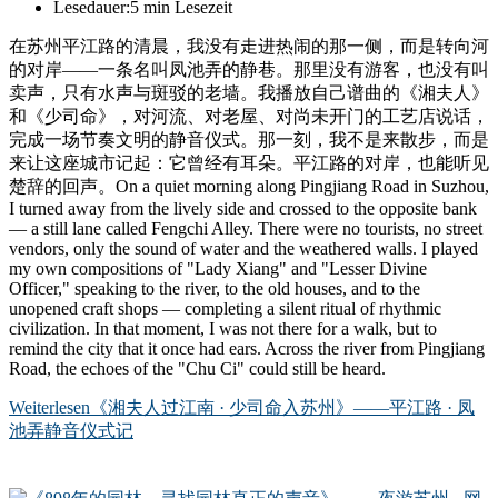
Lesedauer:
5 min Lesezeit
在苏州平江路的清晨，我没有走进热闹的那一侧，而是转向河
的对岸——一条名叫凤池弄的静巷。那里没有游客，也没有叫
卖声，只有水声与斑驳的老墙。我播放自己谱曲的《湘夫人》
和《少司命》，对河流、对老屋、对尚未开门的工艺店说话，
完成一场节奏文明的静音仪式。那一刻，我不是来散步，而是
来让这座城市记起：它曾经有耳朵。平江路的对岸，也能听见
楚辞的回声。On a quiet morning along Pingjiang Road in Suzhou,
I turned away from the lively side and crossed to the opposite bank
— a still lane called Fengchi Alley. There were no tourists, no street
vendors, only the sound of water and the weathered walls. I played
my own compositions of "Lady Xiang" and "Lesser Divine
Officer," speaking to the river, to the old houses, and to the
unopened craft shops — completing a silent ritual of rhythmic
civilization. In that moment, I was not there for a walk, but to
remind the city that it once had ears. Across the river from Pingjiang
Road, the echoes of the "Chu Ci" could still be heard.
Weiterlesen
《湘夫人过江南 · 少司命入苏州》——平江路 · 凤
池弄静音仪式记