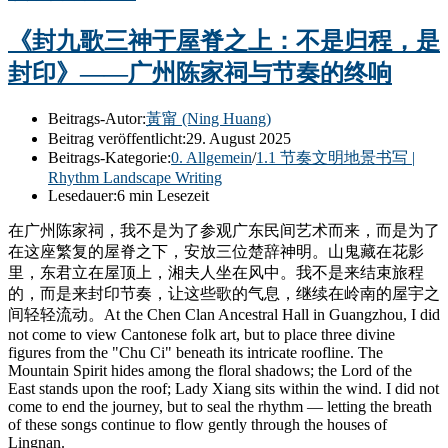
《封九歌三神于屋脊之上：不是归程，是
封印》——广州陈家祠与节奏的终响
Beitrags-Autor:
黃甯 (Ning Huang)
Beitrag veröffentlicht:
29. August 2025
Beitrags-Kategorie:
0. Allgemein
/
1.1 节奏文明地景书写 |
Rhythm Landscape Writing
Lesedauer:
6 min Lesezeit
在广州陈家祠，我不是为了参观广东民间艺术而来，而是为了
在这座繁复的屋脊之下，安放三位楚辞神明。山鬼藏在花影
里，东君立在屋顶上，湘夫人坐在风中。我不是来结束旅程
的，而是来封印节奏，让这些歌的气息，继续在岭南的屋宇之
间轻轻流动。At the Chen Clan Ancestral Hall in Guangzhou, I did
not come to view Cantonese folk art, but to place three divine
figures from the "Chu Ci" beneath its intricate roofline. The
Mountain Spirit hides among the floral shadows; the Lord of the
East stands upon the roof; Lady Xiang sits within the wind. I did not
come to end the journey, but to seal the rhythm — letting the breath
of these songs continue to flow gently through the houses of
Lingnan.