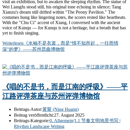
visit an exhibition, but to awaken the sleeping rhythm. The statue of
Wei Liangfu stood still, his original tone echoing in silence; Tang
Xianzu's dream still drifted within "The Peony Pavilion." The
costumes hung like lingering notes, the scores rested like heartbeats.
With the "Chu Ci" accent of Xiang, I conversed with the ancient
voice of Kunqu — for Kunqu is not a heritage, but a breath that has
yet to finish singing.
Weiterlesen
《水袖不是衣裳，而是“情不知所起，一往而情
深”的梦》——苏州昆曲博物馆
《唱的不是书，而是江南的呼吸》——平
江路评弹茶座与苏州评弹博物馆
Beitrags-Autor:
黃甯 (Ning Huang)
Beitrag veröffentlicht:
27. August 2025
Beitrags-Kategorie:
0. Allgemein
/
1.1 节奏文明地景书写 |
Rhythm Landscape Writing