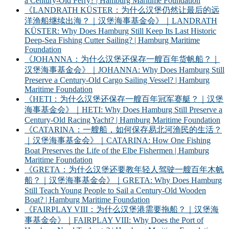
a Century-Old Ferry? | Hamburg Maritime Foundation
《LANDRATH KÜSTER：为什么汉堡仍然让最后的远
洋渔船继续出海？｜汉堡海事基金会》｜LANDRATH
KÜSTER: Why Does Hamburg Still Keep Its Last Historic
Deep-Sea Fishing Cutter Sailing? | Hamburg Maritime
Foundation
《JOHANNA：为什么汉堡还保存一艘百年货帆船？｜
汉堡海事基金会》｜JOHANNA: Why Does Hamburg Still
Preserve a Century-Old Cargo Sailing Vessel? | Hamburg
Maritime Foundation
《HETI：为什么汉堡还保存一艘百年冠军赛艇？｜汉堡
海事基金会》｜HETI: Why Does Hamburg Still Preserve a
Century-Old Racing Yacht? | Hamburg Maritime Foundation
《CATARINA：一艘船，如何保存易北河渔民的生活？
｜汉堡海事基金会》｜CATARINA: How One Fishing
Boat Preserves the Life of the Elbe Fishermen | Hamburg
Maritime Foundation
《GRETA：为什么汉堡还要教年轻人驾驶一艘百年木帆
船？｜汉堡海事基金会》｜GRETA: Why Does Hamburg
Still Teach Young People to Sail a Century-Old Wooden
Boat? | Hamburg Maritime Foundation
《FAIRPLAY VIII：为什么汉堡港需要拖船？｜汉堡海
事基金会》｜FAIRPLAY VIII: Why Does the Port of