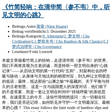
《竹简轻响：在清华简〈参不韦〉中，听
见文明的心跳》
Beitrags-Autor:
黃甯 (Ning Huang)
Beitrag veröffentlicht:
3. Dezember 2025
Beitrags-Kategorie:
0. Allgemein
/
2. 楚文明 | Chu
Civilization
/
2.1 楚简帛书 | Chu Bamboo & Silk Classics
/
2.3
楚式治理学 | Chu Governance
Lesedauer:
9 min Lesezeit
本篇文章循着竹简上的轻响，走进清华简《参不韦》的世界。
我们不再将其视为古老训诫，而是聆听一部文明自身的“心跳
记录”——从启动文明的第一行代码“五则”，到架构社会的呼
吸与脉动；从身体与天地法则的精密对应，到九种让文明窒息
的低语；最终，抵达那份“山渊之喻”中蕴藏的、关于平衡与持
久的古老智慧。 这是一次与战国楚人的深度对话，他们留下
的不是答案，而是一套让文明在时间中“持续呼吸”的系统思
维。在速度至上的今天，这份竹简悄然提问：当一切都在狂
奔，我们是否还记得，如何听见并守护一个文明最深沉、最根
本的心跳？ This essay follows the faint rustle of bamboo slips and