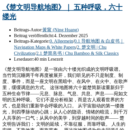
《楚文明导航地图》｜ 五种呼吸，六十
缕光
Beitrags-Autor:
黃甯 (Ning Huang)
Beitrag veröffentlicht:
4. Dezember 2025
Beitrags-Kategorie:
0. Allgemein
/
0.1 导航地图 & 白皮书｜
Navigation Maps & White Papers
/
2. 楚文明 | Chu
Civilization
/
2.1 楚简帛书 | Chu Bamboo & Silk Classics
Lesedauer:
40 min Lesezeit
《楚文明导航地图》是一张由六十缕光织成的文明呼吸谱。
当竹简沉睡两千年再度被展开，我们听见的不只是制度、制
度、事件，而是一座文明在黑暗中、在风中、在火中、在歌声
里，缓缓调息的方式。 这张地图将六十篇楚简新读重新归于
五种生命节律——元息、脉息、气息、共息、声息——宛如文
明的五种呼吸。 它们不是分析框架，而是古人观看世界的方
式，也是我们重新学会呼吸的入口。 从宇宙胎动的第一缕微
光，到四季脉动的心跳；从人心的隐语、情绪的暗流，到千万
人共享的一口气；从风中的美学，到穿越时间的歌声—— 楚
文明告诉我们： 文明的延续，不靠征服，而靠呼吸。 人生的