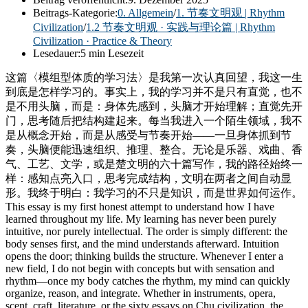
Beitrags-Kategorie:
0. Allgemein
/
1. 节奏文明观 | Rhythm
Civilization
/
1.2 节奏文明观 · 实践与理论篇 | Rhythm
Civilization · Practice & Theory
Lesedauer:
5 min Lesezeit
这篇〈模组型体质的学习法〉是我第一次认真回望，我这一生
到底是怎样学习的。事实上，我的学习并不是只有直觉，也不
是不用头脑，而是：身体先感到，头脑才开始理解；直觉先开
门，思考随后把结构建起来。每当我进入一个陌生领域，我不
是从概念开始，而是从感受与节奏开始——一旦身体抓到节
奏，头脑便能迅速组织、推理、整合。无论是乐器、戏曲、香
气、工艺、文学，或是楚文明的六十篇写作，我的路径始终一
样：感知点亮入口，思考完成结构，文明在两者之间自动显
形。我终于明白：我学习的不只是知识，而是世界如何运作。
This essay is my first honest attempt to understand how I have
learned throughout my life. My learning has never been purely
intuitive, nor purely intellectual. The order is simply different: the
body senses first, and the mind understands afterward. Intuition
opens the door; thinking builds the structure. Whenever I enter a
new field, I do not begin with concepts but with sensation and
rhythm—once my body catches the rhythm, my mind can quickly
organize, reason, and integrate. Whether in instruments, opera,
scent, craft, literature, or the sixty essays on Chu civilization, the