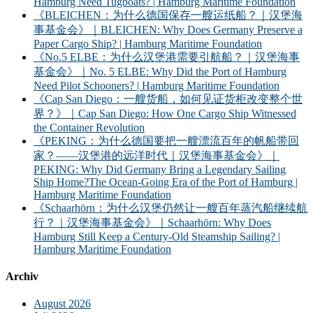
Hamburg Need Tugboats? | Hamburg Maritime Foundation
《BLEICHEN：为什么德国保存一艘运纸船？｜汉堡海
事基金会》｜BLEICHEN: Why Does Germany Preserve a
Paper Cargo Ship? | Hamburg Maritime Foundation
《No.5 ELBE：为什么汉堡港需要引航船？｜汉堡海事
基金会》｜No. 5 ELBE: Why Did the Port of Hamburg
Need Pilot Schooners? | Hamburg Maritime Foundation
《Cap San Diego：一艘货船，如何见证货柜改变整个世
界？》｜Cap San Diego: How One Cargo Ship Witnessed
the Container Revolution
《PEKING：为什么德国要把一艘漂流百年的帆船带回
家？——汉堡港的远洋时代｜汉堡海事基金会》｜
PEKING: Why Did Germany Bring a Legendary Sailing
Ship Home?The Ocean-Going Era of the Port of Hamburg |
Hamburg Maritime Foundation
《Schaarhörn：为什么汉堡仍然让一艘百年蒸汽船继续航
行？｜汉堡海事基金会》｜Schaarhörn: Why Does
Hamburg Still Keep a Century-Old Steamship Sailing? |
Hamburg Maritime Foundation
Archiv
August 2026