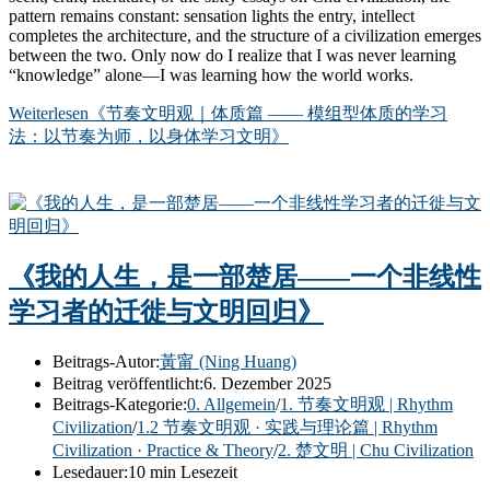
pattern remains constant: sensation lights the entry, intellect
completes the architecture, and the structure of a civilization emerges
between the two. Only now do I realize that I was never learning
“knowledge” alone—I was learning how the world works.
Weiterlesen
《节奏文明观｜体质篇 —— 模组型体质的学习
法：以节奏为师，以身体学习文明》
《我的人生，是一部楚居——一个非线性
学习者的迁徙与文明回归》
Beitrags-Autor:
黃甯 (Ning Huang)
Beitrag veröffentlicht:
6. Dezember 2025
Beitrags-Kategorie:
0. Allgemein
/
1. 节奏文明观 | Rhythm
Civilization
/
1.2 节奏文明观 · 实践与理论篇 | Rhythm
Civilization · Practice & Theory
/
2. 楚文明 | Chu Civilization
Lesedauer:
10 min Lesezeit