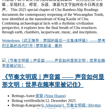
吸，呈现封土、椁室、乐器、漆器与文字如何在今日再次发
声。 This 2025 special chapter of Chu Bamboo-Slip Readings
documents the contemporary reopening of the Wuwangdun Tomb,
now identified as the mausoleum of King Kaolie of Chu.
Combining archaeological facts with a rhythmic-civilization
perspective, it explores how the final breath of Chu resurfaces
through earth, chambers, lacquerware, music, and inscriptions.
Weiterlesen
《武王墩旁：楚国的最后一次集体呼吸》——楚考
烈王墓的当代打开 | 楚简新读 · 番外
《节奏文明观｜声音篇 —— 声音如何显
形文明：世界在频率里被记住》
Beitrags-Autor:
黃甯 (Ning Huang)
Beitrag veröffentlicht:
12. Dezember 2025
Beitrags-Kategorie:
0. Allgemein
/
1. 节奏文明观 | Rhythm