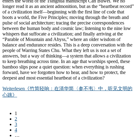
enters the world of the Tsinghua manuscript Can Buwei. We no
longer read it as an ancient admonition, but as the “heartbeat record”
of a civilization itself—beginning with the first line of code that
boots a world, the Five Principles; moving through the breath and
pulse of social architecture; tracing the precise correspondences
between the human body and cosmic law; listening to the nine low
whispers that suffocate a civilization; and finally arriving at the
“Parable of Mountain and Abyss,” where an older wisdom of
balance and endurance resides. This is a deep conversation with the
people of Warring States Chu. What they left us is not a set of
answers, but a way of thinking—a system that allows a civilization
to keep breathing across time. In an age that worships speed, these
bamboo slips pose a quiet question: when everything is rushing
forward, have we forgotten how to hear, and how to protect, the
deepest and most essential heartbeat of a civilization?
Weiterlesen
《竹简轻响：在清华简〈参不韦〉中，听见文明的
心跳》
1
2
3
4
…