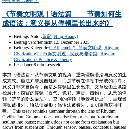
《节奏文明观｜语法篇 ——节奏如何生
成语法：意义是从停顿里长出来的》
Beitrags-Autor:
黃甯 (Ning Huang)
Beitrag veröffentlicht:
12. Dezember 2025
Beitrags-Kategorie:
0. Allgemein
/
1. 节奏文明观 | Rhythm
Civilization
/
1.2 节奏文明观 · 实践与理论篇 | Rhythm
Civilization · Practice & Theory
Lesedauer:
8 min Lesezeit
本篇〈语法篇〉从节奏文明的视角，重新理解语法与意义的生
成方式。语法并非源自规则，而是节奏在停顿中形成的秩序；
意义并非来自解释，而是从停顿里生长出来。文章经由三条路
径展开：感官的停顿（香气、色彩、声音、器物）、思想的停
顿（楚简的断裂语法）、空间的停顿（地景与折返），呈现当
停顿被排列，语法便显形；当语法被看见，文明重新获得呼
吸。 This essay rethinks grammar through the lens of Rhythm
Civilization. Grammar does not arise from rules but from rhythm
settling into pause; meaning does not come from explanation but
grows from suspension. Through sensory pauses, conceptual pauses