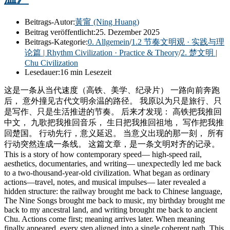
Beitrags-Autor:
黃甯 (Ning Huang)
Beitrag veröffentlicht:
25. Dezember 2025
Beitrags-Kategorie:
0. Allgemein
/
1.2 节奏文明观 · 实践与理
论篇 | Rhythm Civilization · Practice & Theory
/
2. 楚文明 |
Chu Civilization
Lesedauer:
16 min Lesezeit
这是一条从当代速度（高铁、美学、纪录片） 一路向前奔跑
后， 意外撞见古代文明余温的路径。 我原以为只是旅行、只
是写作、只是生活推进的节奏。 后来才发现： 高铁把我推回
中文， 九歌把我推回音乐， 生日把我推回祖地， 写作把我推
回楚国。 行动先行，意义延迟。 当意义出现的那一刻， 所有
行动突然连成一条线。 这篇文章，是一条文明对齐的记录。
This is a story of how contemporary speed— high-speed rail,
aesthetics, documentaries, and writing— unexpectedly led me back
to a two-thousand-year-old civilization. What began as ordinary
actions—travel, notes, and musical impulses— later revealed a
hidden structure: the railway brought me back to Chinese language,
The Nine Songs brought me back to music, my birthday brought me
back to my ancestral land, and writing brought me back to ancient
Chu. Actions come first; meaning arrives later. When meaning
finally appeared, every step aligned into a single coherent path. This