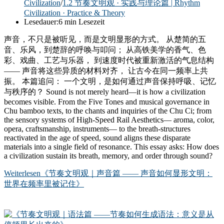
Civilization
/
1.2 节奏文明观 · 实践与理论篇 | Rhythm
Civilization · Practice & Theory
Lesedauer:
6 min Lesezeit
声音，不只是被听见，而是文明显形的方式。 从楚简的五
音、乐风，到楚辞的呼唤与叩问； 从高铁美学的香气、色
彩、戏曲、工艺与乐器， 到速度时代被重新激活的气息结构
—— 声音将这些异质的材料对齐， 让古今在同一频率上共
振。 本篇追问： 一个文明，是如何通过声音保持呼吸、记忆
与秩序的？ Sound is not merely heard—it is how a civilization
becomes visible. From the Five Tones and musical governance in
Chu bamboo texts, to the chants and inquiries of the Chu Ci; from
the sensory systems of High-Speed Rail Aesthetics— aroma, color,
opera, craftsmanship, instruments— to the breath-structures
reactivated in the age of speed, sound aligns these disparate
materials into a single field of resonance. This essay asks: How does
a civilization sustain its breath, memory, and order through sound?
Weiterlesen
《节奏文明观｜声音篇 —— 声音如何显形文明：
世界在频率里被记住》