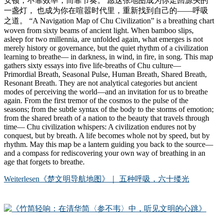
安顿，不靠效率，而靠节奏。 愿这张地图成为你走回源头的
一盏灯， 也成为你在喧嚣时代里，重新找到自己的——呼吸
之道。 “A Navigation Map of Chu Civilization” is a breathing chart
woven from sixty beams of ancient light. When bamboo slips,
asleep for two millennia, are unfolded again, what emerges is not
merely history or governance, but the quiet rhythm of a civilization
learning to breathe— in darkness, in wind, in fire, in song. This map
gathers sixty essays into five life-breaths of Chu culture—
Primordial Breath, Seasonal Pulse, Human Breath, Shared Breath,
Resonant Breath. They are not analytical categories but ancient
modes of perceiving the world—and an invitation for us to breathe
again. From the first tremor of the cosmos to the pulse of the
seasons; from the subtle syntax of the body to the storms of emotion;
from the shared breath of a nation to the beauty that travels through
time— Chu civilization whispers: A civilization endures not by
conquest, but by breath. A life becomes whole not by speed, but by
rhythm. May this map be a lantern guiding you back to the source—
and a compass for rediscovering your own way of breathing in an
age that forgets to breathe.
Weiterlesen
《楚文明导航地图》｜ 五种呼吸，六十缕光