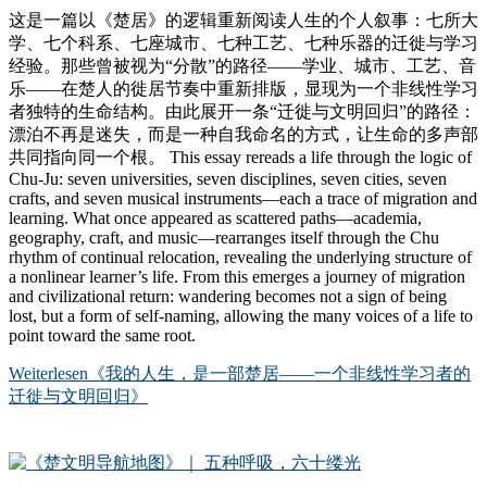
这是一篇以《楚居》的逻辑重新阅读人生的个人叙事：七所大
学、七个科系、七座城市、七种工艺、七种乐器的迁徙与学习
经验。那些曾被视为“分散”的路径——学业、城市、工艺、音
乐——在楚人的徙居节奏中重新排版，显现为一个非线性学习
者独特的生命结构。由此展开一条“迁徙与文明回归”的路径：
漂泊不再是迷失，而是一种自我命名的方式，让生命的多声部
共同指向同一个根。 This essay rereads a life through the logic of
Chu-Ju: seven universities, seven disciplines, seven cities, seven
crafts, and seven musical instruments—each a trace of migration and
learning. What once appeared as scattered paths—academia,
geography, craft, and music—rearranges itself through the Chu
rhythm of continual relocation, revealing the underlying structure of
a nonlinear learner’s life. From this emerges a journey of migration
and civilizational return: wandering becomes not a sign of being
lost, but a form of self-naming, allowing the many voices of a life to
point toward the same root.
Weiterlesen
《我的人生，是一部楚居——一个非线性学习者的
迁徙与文明回归》