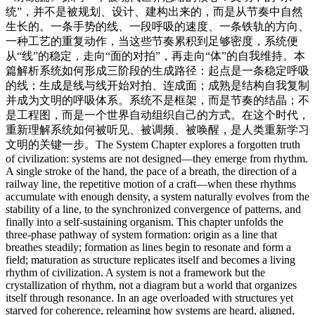
统”，并不是被规划、设计、建构出来的，而是从节奏中自然
生长的。一条手势的线、一段呼吸的速度、一条铁轨的方向、
一种工艺的重复动作，当这些节奏累积到足够密度，系统便
从“线”的稳定，走向“面的对拍”，再走向“体”的自我维持。本
篇解析系统如何形成三阶段的生成路径：起点是一条稳定呼吸
的线；生成是线与线开始对拍、连成面；成熟是结构自我复制
并成为文明的呼吸体系。系统不是框架，而是节奏的结晶；不
是工程图，而是一个世界自动组织自己的方式。在这个时代，
重新理解系统如何被听见、被调频、被唤醒，是人类重新学习
文明的关键一步。The System Chapter explores a forgotten truth
of civilization: systems are not designed—they emerge from rhythm.
A single stroke of the hand, the pace of a breath, the direction of a
railway line, the repetitive motion of a craft—when these rhythms
accumulate with enough density, a system naturally evolves from the
stability of a line, to the synchronized convergence of patterns, and
finally into a self-sustaining organism. This chapter unfolds the
three-phase pathway of system formation: origin as a line that
breathes steadily; formation as lines begin to resonate and form a
field; maturation as structure replicates itself and becomes a living
rhythm of civilization. A system is not a framework but the
crystallization of rhythm, not a diagram but a world that organizes
itself through resonance. In an age overloaded with structures yet
starved for coherence, relearning how systems are heard, aligned,