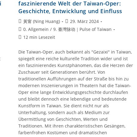
i
faszinierende Welt der Taiwan-Oper:
Geschichte, Entwicklung und Einfluss
Beitrags-
Beitrag
黃甯 (Ning Huang)
29. März 2024
Autor:
veröffentlicht:
Beitrags-
0. Allgemein
/
9. 臺灣脉动｜Pulse of Taiwan
Kategorie:
Lesedauer:
12 min Lesezeit
Die Taiwan-Oper, auch bekannt als "Gezaixi" in Taiwan,
t
spiegelt eine reiche kulturelle Tradition wider und ist
ein faszinierendes Kunstphänomen, das die Herzen der
Zuschauer seit Generationen berührt. Von
traditionellen Aufführungen auf der Straße bis hin zu
modernen Inszenierungen in Theatern hat die Taiwan-
Oper eine lange Entwicklungsgeschichte durchlaufen
und bleibt dennoch eine lebendige und bedeutende
Kunstform in Taiwan. Sie dient nicht nur als
Unterhaltung, sondern auch als Medium zur
Übermittlung von Geschichten, Werten und
Traditionen. Mit ihren charakteristischen Gesängen,
farbenfrohen Kostümen und dramatischen