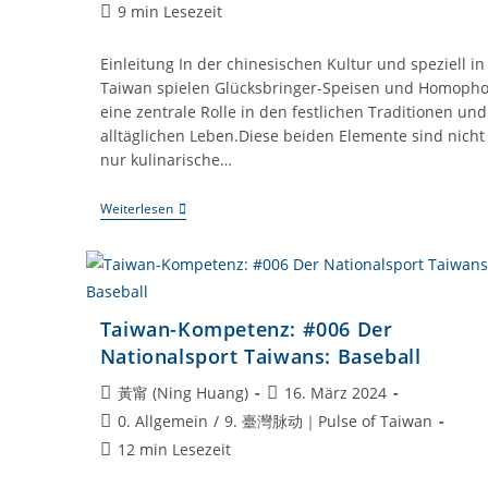
Kategorie:
Lesedauer:
9 min Lesezeit
Einleitung In der chinesischen Kultur und speziell in
Taiwan spielen Glücksbringer-Speisen und Homoph
eine zentrale Rolle in den festlichen Traditionen und
alltäglichen Leben.Diese beiden Elemente sind nicht
nur kulinarische…
Glücksbringer
Weiterlesen
Und
Homophone:
Die
Kulturelle
Bedeutung
Von
Taiwan-Kompetenz: #006 Der
Speisen
Und
Nationalsport Taiwans: Baseball
Sprache
In
Beitrags-
Beitrag
黃甯 (Ning Huang)
16. März 2024
Der
Autor:
veröffentlicht:
Chinesischen
Beitrags-
0. Allgemein
/
9. 臺灣脉动｜Pulse of Taiwan
Kultur
Kategorie:
Lesedauer:
12 min Lesezeit
Und
Auf
Taiwan