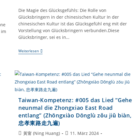
Die Magie des Glücksgefühls: Die Rolle von
Glücksbringern in der chinesischen Kultur In der
chinesischen Kultur ist das Glücksgefühl eng mit der
one
Vorstellung von Glücksbringern verbunden.Diese
 im
Glücksbringer, sei es in…
Taiwan-
Weiterlesen
Kompetenz:
#007
Glücksbringer
Guai
Guai
Maischips-
Snack Im
Glück
Der
Taiwan-Kompetenz: #005 das Lied “Gehe
Taiwanesischen
Technologiebranche
neunmal die Zhongxiao East Road
entlang” (Zhōngxiào Dōnglù zǒu jiǔ biàn,
忠孝東路走九遍)
Beitrags-
Beitrag
黃甯 (Ning Huang)
11. März 2024