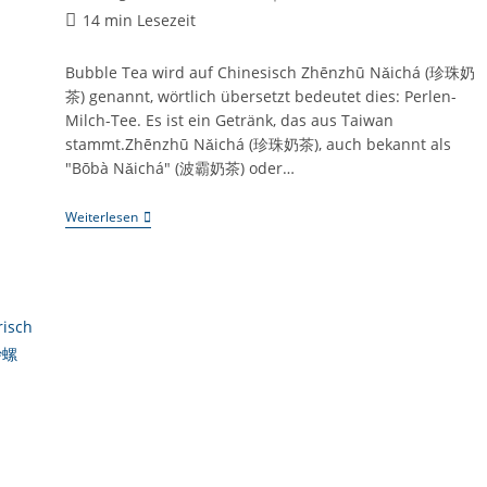
Kategorie:
Jiǔ
Lesedauer:
14 min Lesezeit
Biàn,
忠
孝
Bubble Tea wird auf Chinesisch Zhēnzhū Nǎichá (珍珠奶
東
茶) genannt, wörtlich übersetzt bedeutet dies: Perlen-
路
走
Milch-Tee. Es ist ein Getränk, das aus Taiwan
九
stammt.Zhēnzhū Nǎichá (珍珠奶茶), auch bekannt als
遍)
"Bōbà Nǎichá" (波霸奶茶) oder…
Taiwan-
Weiterlesen
Kompetenz:
#003
Bubble
Tea
(Zhēnzhū
Nǎichá,
珍
珠
奶
茶)
–
Meisterwerk
Der
Asiatischen
Teekultur