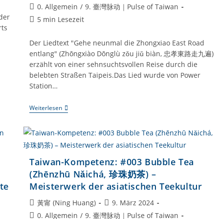
Autor:
veröffentlicht:
Beitrags-
0. Allgemein
/
9. 臺灣脉动｜Pulse of Taiwan
Kategorie:
der
Lesedauer:
5 min Lesezeit
ts
Der Liedtext "Gehe neunmal die Zhongxiao East Road
entlang" (Zhōngxiào Dōnglù zǒu jiǔ biàn, 忠孝東路走九遍)
erzählt von einer sehnsuchtsvollen Reise durch die
belebten Straßen Taipeis.Das Lied wurde von Power
Station…
Taiwan-
Weiterlesen
Kompetenz:
#005
Das
Lied
“Gehe
Neunmal
Taiwan-Kompetenz: #003 Bubble Tea
Die
Zhongxiao
(Zhēnzhū Nǎichá, 珍珠奶茶) –
East
te
Meisterwerk der asiatischen Teekultur
Road
Entlang”
(Zhōngxiào
Beitrags-
Beitrag
黃甯 (Ning Huang)
9. März 2024
Dōnglù
Autor:
veröffentlicht:
Beitrags-
0. Allgemein
/
9. 臺灣脉动｜Pulse of Taiwan
Zǒu