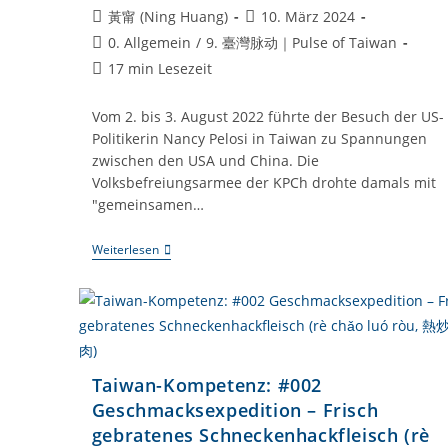
Beitrags-
Beitrag
黃甯 (Ning Huang)
10. März 2024
Autor:
veröffentlicht:
Beitrags-
0. Allgemein
/
9. 臺灣脉动｜Pulse of Taiwan
Kategorie:
Lesedauer:
17 min Lesezeit
Vom 2. bis 3. August 2022 führte der Besuch der US-
Politikerin Nancy Pelosi in Taiwan zu Spannungen
zwischen den USA und China. Die
Volksbefreiungsarmee der KPCh drohte damals mit
"gemeinsamen…
Taiwan-
Weiterlesen
Kompetenz:
#004
Taiwans
Ortsnamen
Bergen
Sowohl
Die
Landkarte
Taiwan-Kompetenz: #002
Chinas
Geschmacksexpedition – Frisch
Als
Auch
gebratenes Schneckenhackfleisch (rè
Die