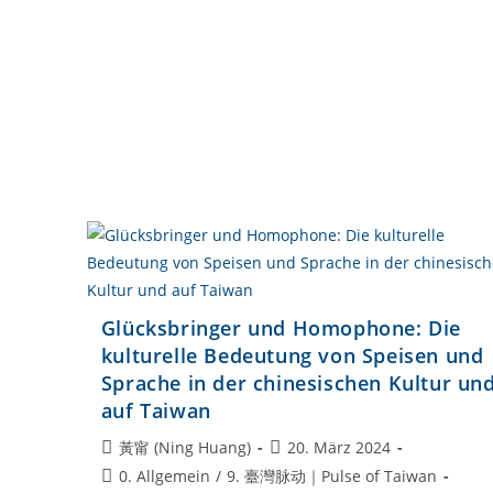
Pīn
Cái
Huì
Yíng,
愛
拼
才
會
贏)
Glücksbringer und Homophone: Die
kulturelle Bedeutung von Speisen und
Sprache in der chinesischen Kultur un
auf Taiwan
Beitrags-
Beitrag
黃甯 (Ning Huang)
20. März 2024
Autor:
veröffentlicht:
Beitrags-
0. Allgemein
/
9. 臺灣脉动｜Pulse of Taiwan