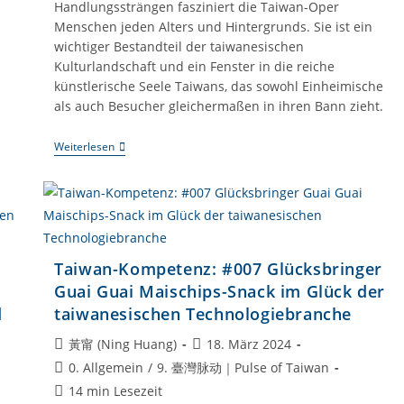
Handlungssträngen fasziniert die Taiwan-Oper
Menschen jeden Alters und Hintergrunds. Sie ist ein
wichtiger Bestandteil der taiwanesischen
Kulturlandschaft und ein Fenster in die reiche
künstlerische Seele Taiwans, das sowohl Einheimische
als auch Besucher gleichermaßen in ihren Bann zieht.
Taiwan-
Weiterlesen
Kompetenz:
#010
Die
Faszinierende
Welt
Der
Taiwan-
Oper:
Taiwan-Kompetenz: #007 Glücksbringer
Geschichte,
Guai Guai Maischips-Snack im Glück der
Entwicklung
Und
d
taiwanesischen Technologiebranche
Einfluss
Beitrags-
Beitrag
黃甯 (Ning Huang)
18. März 2024
Autor:
veröffentlicht:
Beitrags-
0. Allgemein
/
9. 臺灣脉动｜Pulse of Taiwan
Kategorie:
Lesedauer:
14 min Lesezeit