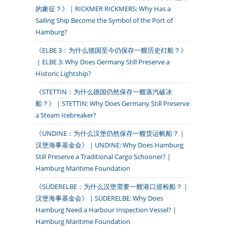
的象征？》｜RICKMER RICKMERS: Why Has a
Sailing Ship Become the Symbol of the Port of
Hamburg?
《ELBE 3：为什么德国至今仍保存一艘历史灯船？》
｜ELBE 3: Why Does Germany Still Preserve a
Historic Lightship?
《STETTIN：为什么德国仍然保存一艘蒸汽破冰
船？》｜STETTIN: Why Does Germany Still Preserve
a Steam Icebreaker?
《UNDINE：为什么汉堡仍然保存一艘货运帆船？｜
汉堡海事基金会》｜UNDINE: Why Does Hamburg
Still Preserve a Traditional Cargo Schooner? |
Hamburg Maritime Foundation
《SÜDERELBE：为什么汉堡需要一艘港口巡检船？｜
汉堡海事基金会》｜SÜDERELBE: Why Does
Hamburg Need a Harbour Inspection Vessel? |
Hamburg Maritime Foundation