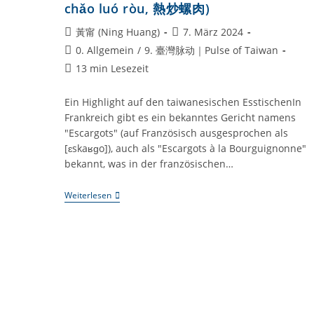
chǎo luó ròu, 熱炒螺肉)
Chinesischen
Traditionellen
Tugenden
Beitrags-
Beitrag
黃甯 (Ning Huang)
7. März 2024
Autor:
veröffentlicht:
Beitrags-
0. Allgemein
/
9. 臺灣脉动｜Pulse of Taiwan
Kategorie:
Lesedauer:
13 min Lesezeit
Ein Highlight auf den taiwanesischen EsstischenIn
Frankreich gibt es ein bekanntes Gericht namens
"Escargots" (auf Französisch ausgesprochen als
[ɛskaʁɡo]), auch als "Escargots à la Bourguignonne"
bekannt, was in der französischen…
Taiwan-
Weiterlesen
Kompetenz:
#002
Geschmacksexpedition
–
Frisch
Gebratenes
Schneckenhackfleisch
(rè
Chǎo
Luó