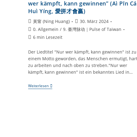
wer kämpft, kann gewinnen” (Aì Pīn Cá
Huì Yíng, 愛拼才會贏)
Beitrags-
Beitrag
黃甯 (Ning Huang)
30. März 2024
Autor:
veröffentlicht:
Beitrags-
0. Allgemein
/
9. 臺灣脉动｜Pulse of Taiwan
Kategorie:
Lesedauer:
6 min Lesezeit
Der Liedtitel "Nur wer kämpft, kann gewinnen" ist zu
einem Motto geworden, das Menschen ermutigt, har
zu arbeiten und nach oben zu streben."Nur wer
kämpft, kann gewinnen" ist ein bekanntes Lied in…
Taiwan-
Weiterlesen
Kompetenz:
#011
Das
Lied
“Nur
Wer
Kämpft,
Kann
Gewinnen”
(Aì