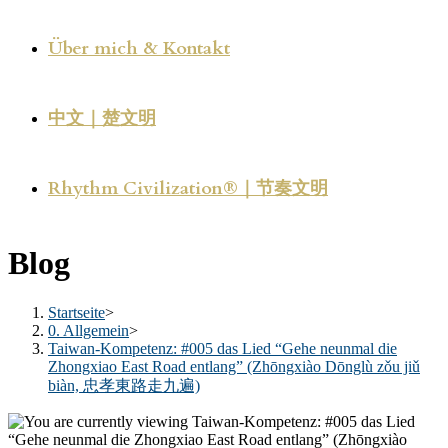
Über mich & Kontakt
中文｜楚文明
Rhythm Civilization®｜节奏文明
Blog
Startseite
>
0. Allgemein
>
Taiwan-Kompetenz: #005 das Lied “Gehe neunmal die
Zhongxiao East Road entlang” (Zhōngxiào Dōnglù zǒu jiǔ
biàn, 忠孝東路走九遍)