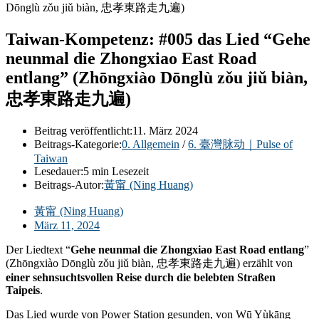
Taiwan-Kompetenz: #005 das Lied “Gehe
neunmal die Zhongxiao East Road
entlang” (Zhōngxiào Dōnglù zǒu jiǔ biàn,
忠孝東路走九遍)
Beitrag veröffentlicht:
11. März 2024
Beitrags-Kategorie:
0. Allgemein
/
6. 臺灣脉动｜Pulse of
Taiwan
Lesedauer:
5 min Lesezeit
Beitrags-Autor:
黃甯 (Ning Huang)
黃甯 (Ning Huang)
März 11, 2024
Der Liedtext “
Gehe neunmal die Zhongxiao East Road entlang
”
(Zhōngxiào Dōnglù zǒu jiǔ biàn, 忠孝東路走九遍) erzählt von
einer sehnsuchtsvollen Reise durch die belebten Straßen
Taipeis
.
Das Lied wurde von Power Station gesunden, von Wū Yùkāng