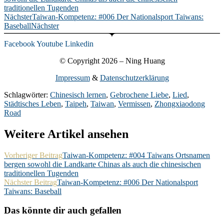
traditionellen Tugenden
Nächster
Taiwan-Kompetenz: #006 Der Nationalsport Taiwans:
Baseball
Nächster
Facebook
Youtube
Linkedin
© Copyright 2026 – Ning Huang
Impressum
&
Datenschutzerklärung
Schlagwörter:
Chinesisch lernen
,
Gebrochene Liebe
,
Lied
,
Städtisches Leben
,
Taipeh
,
Taiwan
,
Vermissen
,
Zhongxiaodong
Road
Weitere Artikel ansehen
Vorheriger Beitrag
Taiwan-Kompetenz: #004 Taiwans Ortsnamen
bergen sowohl die Landkarte Chinas als auch die chinesischen
traditionellen Tugenden
Nächster Beitrag
Taiwan-Kompetenz: #006 Der Nationalsport
Taiwans: Baseball
Das könnte dir auch gefallen