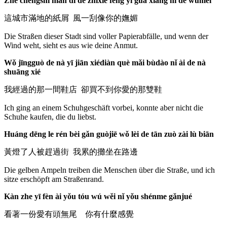
Zhè chéngshì mǎn dì de zhǐxiè fēng yī guà xiàng nǐ de wǔmèi
這城市滿地的紙屑 風一刮像你的嫵媚
Die Straßen dieser Stadt sind voller Papierabfälle, und wenn der
Wind weht, sieht es aus wie deine Anmut.
Wǒ jīngguò de nà yī jiān xiédiàn què mǎi bùdào nǐ ài de nà
shuāng xié
我經過的那一間鞋店 卻買不到你愛的那雙鞋
Ich ging an einem Schuhgeschäft vorbei, konnte aber nicht die
Schuhe kaufen, die du liebst.
Huáng dēng le rén bèi gǎn guòjiē wǒ lèi de tān zuò zài lù biān
黃燈了人被趕過街 我累的攤坐在路邊
Die gelben Ampeln treiben die Menschen über die Straße, und ich
sitze erschöpft am Straßenrand.
Kàn zhe yī fèn ài yǒu tóu wú wěi nǐ yǒu shénme gǎnjué
看著一份愛有頭無尾 你有什麼感覺