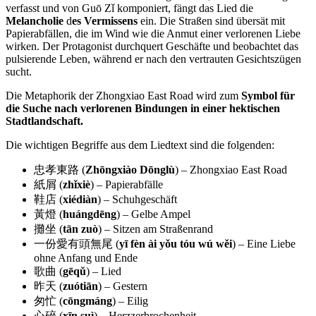
verfasst und von Guō Zǐ komponiert, fängt das Lied die
Melancholie
d
es Vermissens
ein. Die Straßen sind übersät mit
Papierabfällen, die im Wind wie die Anmut einer verlorenen Liebe
wirken. Der Protagonist durchquert Geschäfte und beobachtet das
pulsierende Leben, während er nach den vertrauten Gesichtszügen
sucht.
Die Metaphorik der Zhongxiao East Road wird zum
Symbol für
die Suche nach verlorenen Bindungen in einer hektischen
Stadtlandschaft.
Die wichtigen Begriffe aus dem Liedtext sind die folgenden:
忠孝東路 (
Zhōngxiào Dōnglù
) – Zhongxiao East Road
紙屑 (
zhǐxiè
) – Papierabfälle
鞋店 (
xiédiàn
) – Schuhgeschäft
黃燈 (
huángdēng
) – Gelbe Ampel
攤坐 (
tān zuò
) – Sitzen am Straßenrand
一份愛有頭無尾 (
yī fèn ài yǒu tóu wú wěi
) – Eine Liebe
ohne Anfang und Ende
歌曲 (
gēqǔ
) – Lied
昨天 (
zuótiān
) – Gestern
匆忙 (
cōngmáng
) – Eilig
心碎 (
xīn suì
) – Herzzerbrochenheit