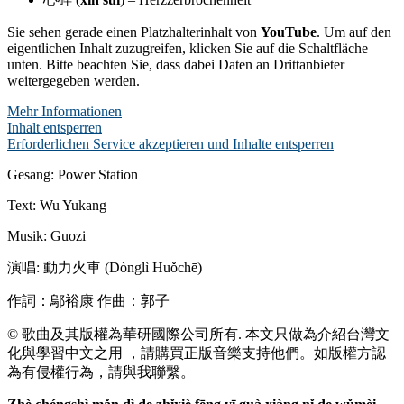
Sie sehen gerade einen Platzhalterinhalt von
YouTube
. Um auf den
eigentlichen Inhalt zuzugreifen, klicken Sie auf die Schaltfläche
unten. Bitte beachten Sie, dass dabei Daten an Drittanbieter
weitergegeben werden.
Mehr Informationen
Inhalt entsperren
Erforderlichen Service akzeptieren und Inhalte entsperren
Gesang: Power Station
Text: Wu Yukang
Musik: Guozi
演唱: 動力火車 (Dònglì Huǒchē)
作詞：鄔裕康 作曲：郭子
© 歌曲及其版權為華研國際公司所有. 本文只做為介紹台灣文
化與學習中文之用 ，請購買正版音樂支持他們。如版權方認
為有侵權行為，請與我聯繫。