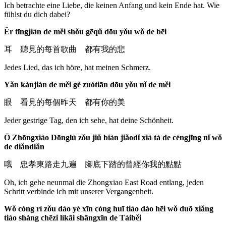
Ich betrachte eine Liebe, die keinen Anfang und kein Ende hat. Wie
fühlst du dich dabei?
Ěr tīngjiàn de měi shǒu gēqǔ dōu yǒu wǒ de bēi
耳 聽見的每首歌曲 都有我的悲
Jedes Lied, das ich höre, hat meinen Schmerz.
Yǎn kànjiàn de měi gè zuótiān dōu yǒu nǐ de měi
眼 看見的每個昨天 都有你的美
Jeder gestrige Tag, den ich sehe, hat deine Schönheit.
Ō Zhōngxiào Dōnglù zǒu jiǔ biàn jiǎodǐ xià tà de céngjīng nǐ wǒ
de diǎndiǎn
哦 忠孝東路走九遍 腳底下踏的曾經你我的點點
Oh, ich gehe neunmal die Zhongxiao East Road entlang, jeden
Schritt verbinde ich mit unserer Vergangenheit.
Wǒ cóng rì zǒu dào yè xīn cóng huī tiào dào hēi wǒ duō xiǎng
tiào shàng chēzi líkāi shāngxīn de Táiběi