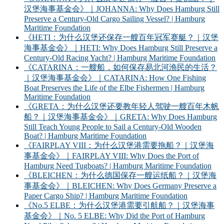
汉堡海事基金会》｜JOHANNA: Why Does Hamburg Still
Preserve a Century-Old Cargo Sailing Vessel? | Hamburg
Maritime Foundation
《HETI：为什么汉堡还保存一艘百年冠军赛艇？｜汉堡
海事基金会》｜HETI: Why Does Hamburg Still Preserve a
Century-Old Racing Yacht? | Hamburg Maritime Foundation
《CATARINA：一艘船，如何保存易北河渔民的生活？
｜汉堡海事基金会》｜CATARINA: How One Fishing
Boat Preserves the Life of the Elbe Fishermen | Hamburg
Maritime Foundation
《GRETA：为什么汉堡还要教年轻人驾驶一艘百年木帆
船？｜汉堡海事基金会》｜GRETA: Why Does Hamburg
Still Teach Young People to Sail a Century-Old Wooden
Boat? | Hamburg Maritime Foundation
《FAIRPLAY VIII：为什么汉堡港需要拖船？｜汉堡海
事基金会》｜FAIRPLAY VIII: Why Does the Port of
Hamburg Need Tugboats? | Hamburg Maritime Foundation
《BLEICHEN：为什么德国保存一艘运纸船？｜汉堡海
事基金会》｜BLEICHEN: Why Does Germany Preserve a
Paper Cargo Ship? | Hamburg Maritime Foundation
《No.5 ELBE：为什么汉堡港需要引航船？｜汉堡海事
基金会》｜No. 5 ELBE: Why Did the Port of Hamburg