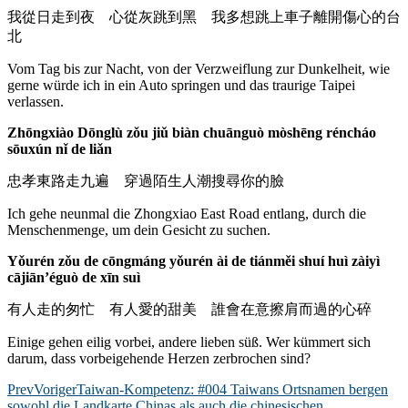
我從日走到夜 心從灰跳到黑 我多想跳上車子離開傷心的台
北
Vom Tag bis zur Nacht, von der Verzweiflung zur Dunkelheit, wie
gerne würde ich in ein Auto springen und das traurige Taipei
verlassen.
Zhōngxiào Dōnglù zǒu jiǔ biàn chuānguò mòshēng réncháo
sōuxún nǐ de liǎn
忠孝東路走九遍 穿過陌生人潮搜尋你的臉
Ich gehe neunmal die Zhongxiao East Road entlang, durch die
Menschenmenge, um dein Gesicht zu suchen.
Yǒurén zǒu de cōngmáng yǒurén ài de tiánměi shuí huì zàiyì
cājiān’éguò de xīn suì
有人走的匆忙 有人愛的甜美 誰會在意擦肩而過的心碎
Einige gehen eilig vorbei, andere lieben süß. Wer kümmert sich
darum, dass vorbeigehende Herzen zerbrochen sind?
Prev
Voriger
Taiwan-Kompetenz: #004 Taiwans Ortsnamen bergen
sowohl die Landkarte Chinas als auch die chinesischen