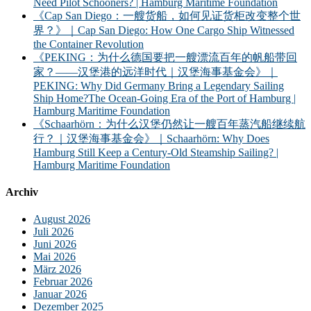
Need Pilot Schooners? | Hamburg Maritime Foundation
《Cap San Diego：一艘货船，如何见证货柜改变整个世
界？》｜Cap San Diego: How One Cargo Ship Witnessed
the Container Revolution
《PEKING：为什么德国要把一艘漂流百年的帆船带回
家？——汉堡港的远洋时代｜汉堡海事基金会》｜
PEKING: Why Did Germany Bring a Legendary Sailing
Ship Home?The Ocean-Going Era of the Port of Hamburg |
Hamburg Maritime Foundation
《Schaarhörn：为什么汉堡仍然让一艘百年蒸汽船继续航
行？｜汉堡海事基金会》｜Schaarhörn: Why Does
Hamburg Still Keep a Century-Old Steamship Sailing? |
Hamburg Maritime Foundation
Archiv
August 2026
Juli 2026
Juni 2026
Mai 2026
März 2026
Februar 2026
Januar 2026
Dezember 2025