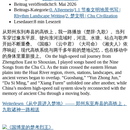
Beitrag veröffentlicht:
9. Mai 2026
Beitrags-Kategorie:
0. Allgemein
/
1.1 节奏文明地景书写 |
Rhythm Landscape Writing
/
2. 楚文明 | Chu Civilization
Lesedauer:
8 min Lesezeit
从郑州东到寿县的高铁上，我一路播放《楚辞·九歌》。当列
车穿过豫东平原、驶向淮河流域时，河流、水塘、站点与歌声
开始不断重叠。《国殇》《云中君》《大司命》《湘夫人》依
序响起，现代高铁系统与两千多年前的楚地记忆，也在移动中
的身体里重新接上。 On the high-speed rail journey from
Zhengzhou East to Shouxian, I played songs based on the Nine
Songs from the Chu Ci. As the train crossed the eastern Henan
plains into the Huai River region, rivers, stations, landscapes, and
ancient verses began to overlap. “Guoshang,” “Yun Zhong Jun,”
“Da Si Ming,” and “Xiang Furen” unfolded one after another, while
China’s modern high-speed rail system slowly reconnected with the
memory of ancient Chu through a moving body.
Weiterlesen
《从中原进入楚地》—— 郑州东至寿县的高铁上，
九歌诸神一路相送