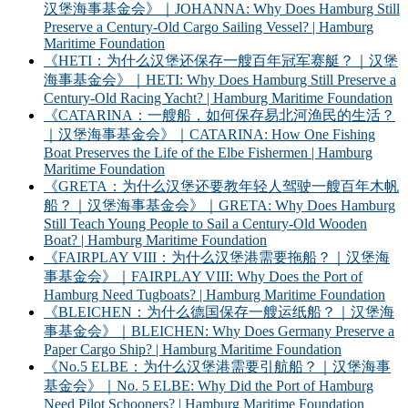
汉堡海事基金会》｜JOHANNA: Why Does Hamburg Still
Preserve a Century-Old Cargo Sailing Vessel? | Hamburg
Maritime Foundation
《HETI：为什么汉堡还保存一艘百年冠军赛艇？｜汉堡
海事基金会》｜HETI: Why Does Hamburg Still Preserve a
Century-Old Racing Yacht? | Hamburg Maritime Foundation
《CATARINA：一艘船，如何保存易北河渔民的生活？
｜汉堡海事基金会》｜CATARINA: How One Fishing
Boat Preserves the Life of the Elbe Fishermen | Hamburg
Maritime Foundation
《GRETA：为什么汉堡还要教年轻人驾驶一艘百年木帆
船？｜汉堡海事基金会》｜GRETA: Why Does Hamburg
Still Teach Young People to Sail a Century-Old Wooden
Boat? | Hamburg Maritime Foundation
《FAIRPLAY VIII：为什么汉堡港需要拖船？｜汉堡海
事基金会》｜FAIRPLAY VIII: Why Does the Port of
Hamburg Need Tugboats? | Hamburg Maritime Foundation
《BLEICHEN：为什么德国保存一艘运纸船？｜汉堡海
事基金会》｜BLEICHEN: Why Does Germany Preserve a
Paper Cargo Ship? | Hamburg Maritime Foundation
《No.5 ELBE：为什么汉堡港需要引航船？｜汉堡海事
基金会》｜No. 5 ELBE: Why Did the Port of Hamburg
Need Pilot Schooners? | Hamburg Maritime Foundation