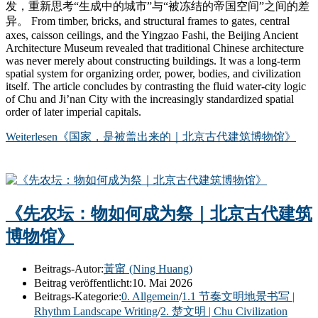
发，重新思考“生成中的城市”与“被冻结的帝国空间”之间的差
异。 From timber, bricks, and structural frames to gates, central
axes, caisson ceilings, and the Yingzao Fashi, the Beijing Ancient
Architecture Museum revealed that traditional Chinese architecture
was never merely about constructing buildings. It was a long-term
spatial system for organizing order, power, bodies, and civilization
itself. The article concludes by contrasting the fluid water-city logic
of Chu and Ji’nan City with the increasingly standardized spatial
order of later imperial capitals.
Weiterlesen
《国家，是被盖出来的｜北京古代建筑博物馆》
《先农坛：物如何成为祭｜北京古代建筑
博物馆》
Beitrags-Autor:
黃甯 (Ning Huang)
Beitrag veröffentlicht:
10. Mai 2026
Beitrags-Kategorie:
0. Allgemein
/
1.1 节奏文明地景书写 |
Rhythm Landscape Writing
/
2. 楚文明 | Chu Civilization