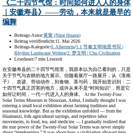
《二十四节气馆：时间如何进入人的身体
｜安徽寿县》——劳动，本来就是最早的
编舞
Beitrags-Autor:
黃甯 (Ning Huang)
Beitrag veröffentlicht:
11. Mai 2026
Beitrags-Kategorie:
0. Allgemein
/
1.1 节奏文明地景书写 |
Rhythm Landscape Writing
/
2. 楚文明 | Chu Civilization
Lesedauer:
7 min Lesezeit
在安徽寿县的二十四节气馆里，我原本以为自己看到的，只是
关于节气与农耕的地方展示。但随着展厅一路展开，从《淮南
子》、农谚、劳动动作，到食物、茶与药，我开始意识到：二
十四节气真正厉害的地方，或许从来不是“时间知识”，而是它
如何让时间，一代一代进入人的身体。 At the Twenty-Four
Solar Terms Museum in Shouxian, Anhui, I initially thought I was
entering a small local exhibition about farming traditions and
seasonal knowledge. But as the exhibition unfolded — from the
Huainanzi, folk agricultural sayings, and repetitive labor
movements, to food, tea, and medicine — I gradually realized that
the true power of the Twenty-Four Solar Terms was never simply
about “timekeeping.” It was about how a civilization allowed time