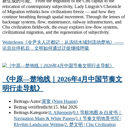
新生成的可能。 From the migration of the Chu capital to the
relocation of contemporary subjectivity, Lady Lingyin’s Chronicle
of Migration rethinks how civilizations freeze — and how they
continue breathing through spatial movement. Through the lenses of
backstage systems, flow, maintenance, railway infrastructures, and
Chu civilization fieldwork, the essay explores low-flow systems,
civilizational migration, and the regeneration of subjectivity.
Weiterlesen
《令尹夫人迁都记：从冻结水域到流动楚地》——
论后台停机后，文明如何通过迁徙继续呼吸
《中原—楚地线｜2026年4月中国节奏文
明行走导航》
Beitrags-Autor:
黃甯 (Ning Huang)
Beitrag veröffentlicht:
15. Mai 2026
Beitrags-Kategorie:
0. Allgemein
/
0.1 导航地图 & 白皮书｜
Navigation Maps & White Papers
/
1.1 节奏文明地景书写 |
Rhythm Landscape Writing
/
2. 楚文明 | Chu Civilization