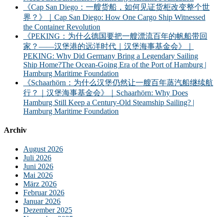
《Cap San Diego：一艘货船，如何见证货柜改变整个世
界？》｜Cap San Diego: How One Cargo Ship Witnessed
the Container Revolution
《PEKING：为什么德国要把一艘漂流百年的帆船带回
家？——汉堡港的远洋时代｜汉堡海事基金会》｜
PEKING: Why Did Germany Bring a Legendary Sailing
Ship Home?The Ocean-Going Era of the Port of Hamburg |
Hamburg Maritime Foundation
《Schaarhörn：为什么汉堡仍然让一艘百年蒸汽船继续航
行？｜汉堡海事基金会》｜Schaarhörn: Why Does
Hamburg Still Keep a Century-Old Steamship Sailing? |
Hamburg Maritime Foundation
Archiv
August 2026
Juli 2026
Juni 2026
Mai 2026
März 2026
Februar 2026
Januar 2026
Dezember 2025