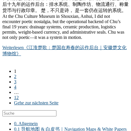
后十九年的运作后台：排水系统、制陶作坊、物流通行、称量
货币与行政印章。 楚，不只是诗， 是一套仍在运转的系统。
At the Chu Culture Museum in Shouxian, Anhui, I did not
encounter poetic nostalgia, but the operational backend of Chu’s
final 19 years: drainage systems, ceramic production, logistics
permits, weight-based currency, and administrative seals. Chu was
not only poetic—it was a system in motion.
Weiterlesen
《江淮楚歌：楚国在寿春的运作后台｜安徽楚文化
博物馆》
1
2
3
4
…
12
Gehe zur nächsten Seite
0. Allgemein
0.1 导航地图 & 白皮书｜Navigation Maps & White Papers