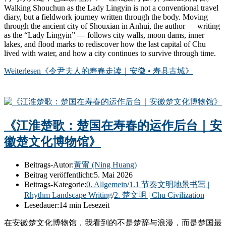
Walking Shouchun as the Lady Lingyin is not a conventional travel
diary, but a fieldwork journey written through the body. Moving
through the ancient city of Shouxian in Anhui, the author — writing
as the “Lady Lingyin” — follows city walls, moon dams, inner
lakes, and flood marks to rediscover how the last capital of Chu
lived with water, and how a city continues to survive through time.
Weiterlesen
《令尹夫人的寿春走读｜安徽 • 寿县古城》
《江淮楚歌：楚国在寿春的运作后台｜安
徽楚文化博物馆》
Beitrags-Autor:
黃甯 (Ning Huang)
Beitrag veröffentlicht:
5. Mai 2026
Beitrags-Kategorie:
0. Allgemein
/
1.1 节奏文明地景书写 |
Rhythm Landscape Writing
/
2. 楚文明 | Chu Civilization
Lesedauer:
14 min Lesezeit
在安徽楚文化博物馆，我看到的不是楚辞与浪漫，而是楚国最