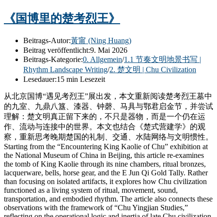
《国博里的楚考烈王》
Beitrags-Autor:
黃甯 (Ning Huang)
Beitrag veröffentlicht:
9. Mai 2026
Beitrags-Kategorie:
0. Allgemein
/
1.1 节奏文明地景书写 |
Rhythm Landscape Writing
/
2. 楚文明 | Chu Civilization
Lesedauer:
15 min Lesezeit
从北京国博“遇见考烈王”展出发，本文重新阅读楚考烈王墓中
的九室、九鼎八簋、漆器、钟磬、马具与鄂君启金节，并尝试
理解：楚文明真正留下来的，不只是器物，而是一个仍在运
作、流动与连接中的世界。本文也结合《楚式营建学》的观
察，重新思考晚期楚国的礼制、交通、水陆网络与文明惯性。
Starting from the “Encountering King Kaolie of Chu” exhibition at
the National Museum of China in Beijing, this article re-examines
the tomb of King Kaolie through its nine chambers, ritual bronzes,
lacquerware, bells, horse gear, and the E Jun Qi Gold Tally. Rather
than focusing on isolated artifacts, it explores how Chu civilization
functioned as a living system of ritual, movement, sound,
transportation, and embodied rhythm. The article also connects these
observations with the framework of “Chu Yingjian Studies,”
reflecting on the operational logic and inertia of late Chu civilization.