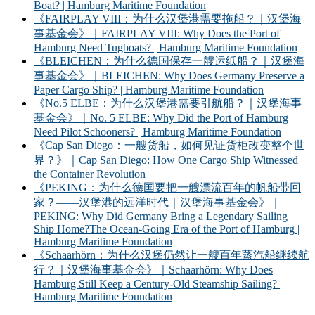
Boat? | Hamburg Maritime Foundation
《FAIRPLAY VIII：为什么汉堡港需要拖船？｜汉堡海
事基金会》｜FAIRPLAY VIII: Why Does the Port of
Hamburg Need Tugboats? | Hamburg Maritime Foundation
《BLEICHEN：为什么德国保存一艘运纸船？｜汉堡海
事基金会》｜BLEICHEN: Why Does Germany Preserve a
Paper Cargo Ship? | Hamburg Maritime Foundation
《No.5 ELBE：为什么汉堡港需要引航船？｜汉堡海事
基金会》｜No. 5 ELBE: Why Did the Port of Hamburg
Need Pilot Schooners? | Hamburg Maritime Foundation
《Cap San Diego：一艘货船，如何见证货柜改变整个世
界？》｜Cap San Diego: How One Cargo Ship Witnessed
the Container Revolution
《PEKING：为什么德国要把一艘漂流百年的帆船带回
家？——汉堡港的远洋时代｜汉堡海事基金会》｜
PEKING: Why Did Germany Bring a Legendary Sailing
Ship Home?The Ocean-Going Era of the Port of Hamburg |
Hamburg Maritime Foundation
《Schaarhörn：为什么汉堡仍然让一艘百年蒸汽船继续航
行？｜汉堡海事基金会》｜Schaarhörn: Why Does
Hamburg Still Keep a Century-Old Steamship Sailing? |
Hamburg Maritime Foundation