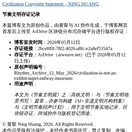
Civilization Copyright Statement – NING HUANG
节奏文明存证记录
本篇博客文为原创作品，由黄甯与 AI 协作生成，于博客网页
首发后上传至 ArDrive 区块链分布式存储平台进行版权存证：
博客首发时间
：2026年05月12日
存证链接
：2bce8f0f-78f2-4026-a8fc-e2a8ef53547a
存证平台
：ArDrive（arweave.net）(已于 2026年05月12
日上传)
原创声明编号
：
Rhythm_Archive_12_May_2026/civilization-is-not-an-
exhibit-taipei-railway-museums
用途声明
：
本文为《节奏文明观》之〈高铁文明 〉与〈节奏文明地
景书写 〉篇章，亦参与构建《AI×非遗文明共构档案》
与《文明节奏回声计划》，用于文明节奏实地记录、区
块链存证、跨域协作与版权登记用途。
© 黄甯 Ning Huang, 2026. All Rights Reserved.
本作品受版权法保护，未经作者书面许可，禁止复制、改编、