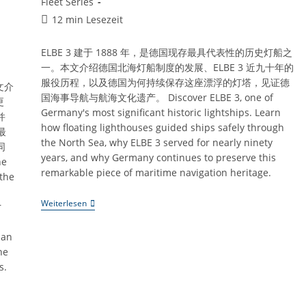
Fleet Series
Lesedauer:
12 min Lesezeit
ELBE 3 建于 1888 年，是德国现存最具代表性的历史灯船之
一。本文介绍德国北海灯船制度的发展、ELBE 3 近九十年的
服役历程，以及德国为何持续保存这座漂浮的灯塔，见证德
文介
国海事导航与航海文化遗产。 Discover ELBE 3, one of
更
Germany's most significant historic lightships. Learn
并
how floating lighthouses guided ships safely through
最
the North Sea, why ELBE 3 served for nearly ninety
同
years, and why Germany continues to preserve this
he
remarkable piece of maritime navigation heritage.
 the
《ELBE
Weiterlesen
r
3：
为
什
San
么
he
德
s.
国
至
今
仍