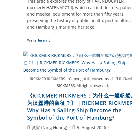
This article explores the story of HAFENDOCKTER
(formerly HAFENARZT I), which carried doctors, patie
and medical equipment for more than fifty years,
preserving the history of public health, port healthca
and Hamburg's maritime heritage.
《HAFENDOCKTER：
Weiterlesen
为
什
么
汉
堡
港
需
要
RICKMER RICKMERS，Copyright © Museumsschiff RICKM
一
RICKMERS. All rights reserved.
艘
医
《RICKMER RICKMERS：为什么一艘帆
疗
船？》
为汉堡港的象征？》｜RICKMER RICKMER
｜
Why Has a Sailing Ship Become the
HAFENDOCKTER:
Why
Symbol of the Port of Hamburg?
Does
The
Beitrags-
Beitrag
黃甯 (Ning Huang)
5. August 2026
Port