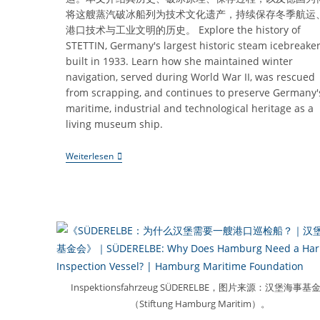
The
将这艘蒸汽破冰船列为技术文化遗产，持续保存冬季航运
Port
Of
港口技术与工业文明的历史。 Explore the history of
Hamburg?
STETTIN, Germany's largest historic steam icebreake
built in 1933. Learn how she maintained winter
navigation, served during World War II, was rescued
from scrapping, and continues to preserve Germany'
maritime, industrial and technological heritage as a
living museum ship.
《STETTIN：
Weiterlesen
为
什
么
德
国
仍
然
保
存
一
艘
Inspektionsfahrzeug SÜDERELBE，图片来源：汉堡海事基
蒸
（Stiftung Hamburg Maritim）。
汽
破