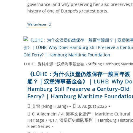
governance, and why preserving her also preserves 
history of one of Europe's greatest ports.
《SÜDERELBE：
Weiterlesen
为
什
么
汉
堡
需
要
一
LÜHE，资料来源：汉堡海事基金会（Stiftung Hamburg Marit
艘
港
《LÜHE：为什么汉堡仍然保存一艘百年渡
口
船？｜汉堡海事基金会》｜LÜHE: Why Do
巡
检
Hamburg Still Preserve a Century-Old
船？
Ferry? | Hamburg Maritime Foundatio
｜
汉
堡
Beitrags-
Beitrag
黃甯 (Ning Huang)
3. August 2026
海
Autor:
veröffentlicht:
Beitrags-
0. Allgemein
/
4. 海事文化遗产｜Maritime Cultural
事
基
Kategorie:
Heritage
/
4.1.1 汉堡历史船队系列 ｜Hamburg Historic
金
Fleet Series
会》