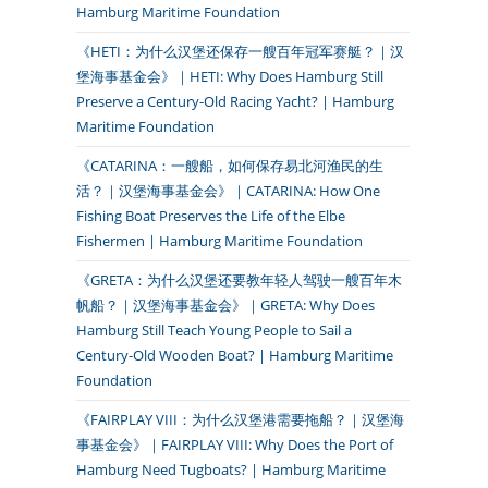
Hamburg Maritime Foundation
《HETI：为什么汉堡还保存一艘百年冠军赛艇？｜汉
堡海事基金会》｜HETI: Why Does Hamburg Still
Preserve a Century-Old Racing Yacht? | Hamburg
Maritime Foundation
《CATARINA：一艘船，如何保存易北河渔民的生
活？｜汉堡海事基金会》｜CATARINA: How One
Fishing Boat Preserves the Life of the Elbe
Fishermen | Hamburg Maritime Foundation
《GRETA：为什么汉堡还要教年轻人驾驶一艘百年木
帆船？｜汉堡海事基金会》｜GRETA: Why Does
Hamburg Still Teach Young People to Sail a
Century-Old Wooden Boat? | Hamburg Maritime
Foundation
《FAIRPLAY VIII：为什么汉堡港需要拖船？｜汉堡海
事基金会》｜FAIRPLAY VIII: Why Does the Port of
Hamburg Need Tugboats? | Hamburg Maritime