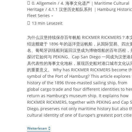
Autor:
veröffentlicht:
Of
Beitrags-
0. Allgemein
/
4. 海事文化遗产｜Maritime Cultural
Hamburg
Kategorie:
Heritage
/
4.1.1 汉堡历史船队系列 ｜Hamburg Historic
Need
Fleet Series
A
Medical
Lesedauer:
13 min Lesezeit
Boat?
为什么汉堡持续保存百年帆船 RICKMER RICKMERS？本
绍这艘建于 1896 年的远洋货运帆船，从国际贸易、四次
名、葡萄牙训练船到返回汉堡成为博物馆船的百年历程，
探讨它如何与 PEKING、Cap San Diego 一同成为汉堡港
具代表性的海事文化地标，展现历史船对港口城市文化认
的重要意义。 Why has RICKMER RICKMERS become t
symbol of the Port of Hamburg? This article explores
history of the 1896 three-masted sailing ship, from
global cargo trade and four different identities to he
return as Hamburg's museum ship. It explains how
RICKMER RICKMERS, together with PEKING and Cap 
Diego, preserves not only maritime history but also t
cultural identity of one of Europe's greatest port citie
《RICKMER
Weiterlesen