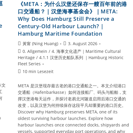
巡
《META：为什么汉堡还保存一艘百年前的港
货
运
口交通船？｜汉堡海事基金会》｜META:
帆
Why Does Hamburg Still Preserve a
船？
｜
e
Century-Old Harbour Launch? |
汉
Hamburg Maritime Foundation
堡
海
事
Beitrags-
Beitrag
黃甯 (Ning Huang)
3. August 2026
基
Autor:
veröffentlicht:
Beitrags-
0. Allgemein
/
4. 海事文化遗产｜Maritime Cultural
金
会》
Kategorie:
Heritage
/
4.1.1 汉堡历史船队系列 ｜Hamburg Historic
｜
Fleet Series
UNDINE:
Why
Lesedauer:
10 min Lesezeit
Does
Hamburg
本文
Still
META 是汉堡现存最古老的港口交通船之一。本文介绍港口
Preserve
工
交通船（Hafenbarkasse）如何连接船厂、码头与船舶，支
A
何
撑汉堡港每天运作，并探讨老易北河隧道启用后港口交通的
Traditional
Cargo
改变，以及汉堡为何持续保存这段平凡却重要的港口历史。
Schooner?
Discover why Hamburg preserves META, one of its
|
n
oldest surviving harbour launches. Explore how
Hamburg
Maritime
harbour launches once connected docks, shipyards and
Foundation
vessels, supported everyday port operations, and why