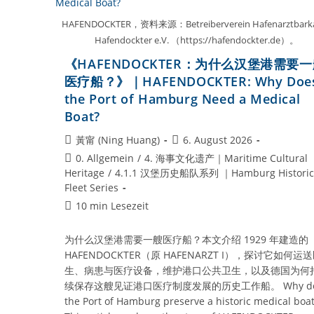
HAFENDOCKTER，资料来源：Betreiberverein Hafenarztbark
Hafendockter e.V. （https://hafendockter.de）。
《HAFENDOCKTER：为什么汉堡港需要
医疗船？》｜HAFENDOCKTER: Why Doe
the Port of Hamburg Need a Medical
Boat?
Beitrags-
Beitrag
黃甯 (Ning Huang)
6. August 2026
Autor:
veröffentlicht:
Beitrags-
0. Allgemein
/
4. 海事文化遗产｜Maritime Cultural
Kategorie:
Heritage
/
4.1.1 汉堡历史船队系列 ｜Hamburg Historic
Fleet Series
Lesedauer:
10 min Lesezeit
为什么汉堡港需要一艘医疗船？本文介绍 1929 年建造的
HAFENDOCKTER（原 HAFENARZT I），探讨它如何运
生、病患与医疗设备，维护港口公共卫生，以及德国为何
续保存这艘见证港口医疗制度发展的历史工作船。 Why do
the Port of Hamburg preserve a historic medical boat