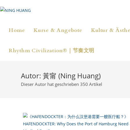
Zum
Inhalt
springen
Home
Kurse & Angebote
Kultur & Ästhe
Rhythm Civilization®｜节奏文明
Autor:
黃甯 (Ning Huang)
Dieser Autor hat geschrieben 350 Artikel