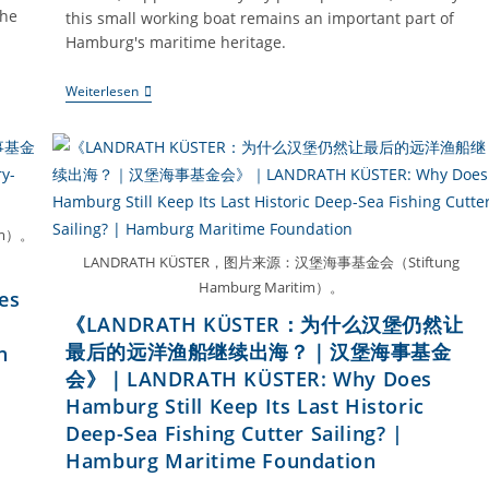
the
this small working boat remains an important part of
Hamburg's maritime heritage.
《META：
Weiterlesen
为
什
么
汉
堡
还
保
存
im）。
一
LANDRATH KÜSTER，图片来源：汉堡海事基金会（Stiftung
艘
百
Hamburg Maritim）。
es
年
前
《LANDRATH KÜSTER：为什么汉堡仍然让
的
最后的远洋渔船继续出海？｜汉堡海事基金
n
港
口
会》｜LANDRATH KÜSTER: Why Does
交
Hamburg Still Keep Its Last Historic
通
船？
Deep-Sea Fishing Cutter Sailing? |
｜
Hamburg Maritime Foundation
汉
堡