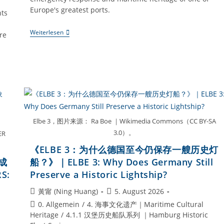
Europe's greatest ports.
nts
《REPSOLD：
Weiterlesen
re
一
艘
消
防
船，
如
何
守
护
汉
堡
Elbe 3，图片来源： Ra Boe ｜Wikimedia Commons（CC BY-SA
港？》
3.0）。
ER
｜
REPSOLD:
《ELBE 3：为什么德国至今仍保存一艘历史灯
How
Does
船成
船？》｜ELBE 3: Why Does Germany Still
A
S:
Preserve a Historic Lightship?
Fireboat
Protect
Beitrags-
Beitrag
黃甯 (Ning Huang)
5. August 2026
The
Port
Autor:
veröffentlicht:
Beitrags-
0. Allgemein
/
4. 海事文化遗产｜Maritime Cultural
Of
Kategorie:
Heritage
/
4.1.1 汉堡历史船队系列 ｜Hamburg Historic
Hamburg?