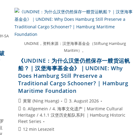
保
存
一
艘
历
史
灯
Y-SA
船？》
｜
UNDINE，资料来源：汉堡海事基金会（Stiftung Hamburg
ELBE
Maritim）。
3:
破
Why
y
《UNDINE：为什么汉堡仍然保存一艘货运帆
Does
Germany
船？｜汉堡海事基金会》｜UNDINE: Why
Still
Does Hamburg Still Preserve a
Preserve
A
Traditional Cargo Schooner? | Hamburg
Historic
Lightship?
Maritime Foundation
Beitrags-
Beitrag
黃甯 (Ning Huang)
3. August 2026
Autor:
veröffentlicht:
Beitrags-
0. Allgemein
/
4. 海事文化遗产｜Maritime Cultural
Kategorie:
Heritage
/
4.1.1 汉堡历史船队系列 ｜Hamburg Historic
波罗
Fleet Series
航
Lesedauer:
12 min Lesezeit
何