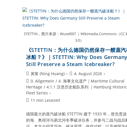
RICKMERS：
为
什
么
一
艘
帆
船
STETTIN，图片来源：Wusel007 ｜Wikimedia Commons（CC B
成
3.0）
为
汉
《STETTIN：为什么德国仍然保存一艘蒸汽
堡
港
冰船？》｜STETTIN: Why Does German
的
Still Preserve a Steam Icebreaker?
象
征？》
Beitrags-
Beitrag
黃甯 (Ning Huang)
4. August 2026
｜
RICKMER
Autor:
veröffentlicht:
Beitrags-
0. Allgemein
/
4. 海事文化遗产｜Maritime Cultural
RICKMERS:
Kategorie:
Heritage
/
4.1.1 汉堡历史船队系列 ｜Hamburg Historic
Why
Has
Fleet Series
A
Lesedauer:
11 min Lesezeit
Sailing
Ship
Become
德国最大的蒸汽破冰船 STETTIN 建于 1933 年，曾负责
The
Symbol
的海、奥得河与易北河冬季破冰任务，并参与二战与战后
Of
运。本文介绍其历史、破冰原理、保存过程，以及德国为