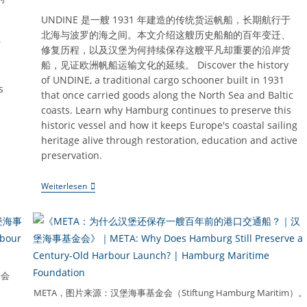
、
UNDINE 是一艘 1931 年建造的传统货运帆船，长期航行于
北海与波罗的海之间。本文介绍这艘历史船舶的百年变迁、
r
修复历程，以及汉堡为何持续保存这艘平凡却重要的沿岸货
船，见证欧洲帆船运输文化的延续。 Discover the history
of UNDINE, a traditional cargo schooner built in 1931
s
that once carried goods along the North Sea and Baltic
coasts. Learn why Hamburg continues to preserve this
historic vessel and how it keeps Europe's coastal sailing
heritage alive through restoration, education and active
preservation.
《UNDINE：
Weiterlesen
为
什
么
汉
堡
仍
然
保
金会
存
META，图片来源：汉堡海事基金会（Stiftung Hamburg Maritim）
一
艘