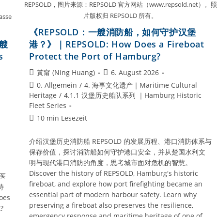
REPSOLD，图片来源：REPSOLD 官方网站（www.repsold.net）。照
片版权归 REPSOLD 所有。
asse
《REPSOLD：一艘消防船，如何守护汉堡
一艘
港？》｜REPSOLD: How Does a Fireboat
s
Protect the Port of Hamburg?
Beitrags-
Beitrag
黃甯 (Ning Huang)
6. August 2026
Autor:
veröffentlicht:
Beitrags-
0. Allgemein
/
4. 海事文化遗产｜Maritime Cultural
Kategorie:
Heritage
/
4.1.1 汉堡历史船队系列 ｜Hamburg Historic
Fleet Series
Lesedauer:
10 min Lesezeit
介绍汉堡历史消防船 REPSOLD 的发展历程、港口消防体系与
保存价值，探讨消防船如何守护港口安全，并从楚国水利文
明与现代港口消防的角度，思考城市面对危机的智慧。
Discover the history of REPSOLD, Hamburg's historic
送医
fireboat, and explore how port firefighting became an
持
essential part of modern harbour safety. Learn why
es
preserving a fireboat also preserves the resilience,
?
emergency response and maritime heritage of one of