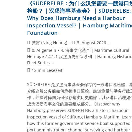
《SÜDERELBE：为什么汉堡需要一艘港口
冰
船？》
检船？｜汉堡海事基金会》｜SÜDERELBE:
｜
STETTIN:
Why Does Hamburg Need a Harbour
Why
Inspection Vessel? | Hamburg Maritim
Does
Germany
Foundation
Still
Preserve
Beitrags-
Beitrag
黃甯 (Ning Huang)
3. August 2026
A
Autor:
veröffentlicht:
Beitrags-
Steam
0. Allgemein
/
4. 海事文化遗产｜Maritime Cultural
Icebreaker?
Kategorie:
Heritage
/
4.1.1 汉堡历史船队系列 ｜Hamburg Historic
Fleet Series
Lesedauer:
12 min Lesezeit
SÜDERELBE 是汉堡海事基金会保存的一艘港口巡检船。
介绍这艘公务船如何承担港口巡检、航道测量与港务行政
作，并探讨德国为何保存这类历史船舶，以及港口治理如
成为汉堡海事文化的重要组成部分。 Discover why
Hamburg preserves SÜDERELBE, a historic harbour
inspection vessel of Stiftung Hamburg Maritim. Lear
how this former government service boat supported
port administration, channel surveying and harbour