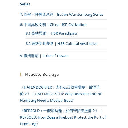
Series
7. 巴登－符腾堡系列｜Baden-Württemberg Series
8. 中国高铁文明｜China HSR Civilization
8.1 高铁思维 ｜HSR Paradigms
8.2 高铁文化美学｜HSR Cultural Aesthetics
9. 臺灣脉动｜Pulse of Taiwan
Neueste Beiträge
《HAFENDOCKTER：为什么汉堡港需要一艘医疗
船？》｜HAFENDOCKTER: Why Does the Port of
Hamburg Need a Medical Boat?
《REPSOLD：一艘消防船，如何守护汉堡港？》｜
REPSOLD: How Does a Fireboat Protect the Port of
Hamburg?