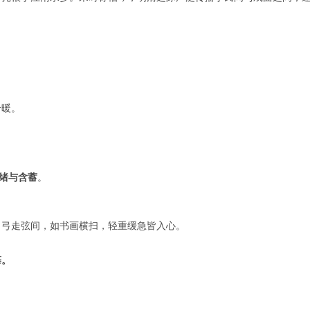
冷暖。
绪与含蓄
。
，弓走弦间，如书画横扫，轻重缓急皆入心。
摹。