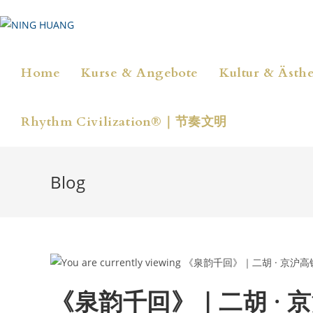
Zum
Inhalt
springen
Home
Kurse & Angebote
Kultur & Ästhe
Rhythm Civilization®｜节奏文明
Blog
《泉韵千回》｜二胡 · 京