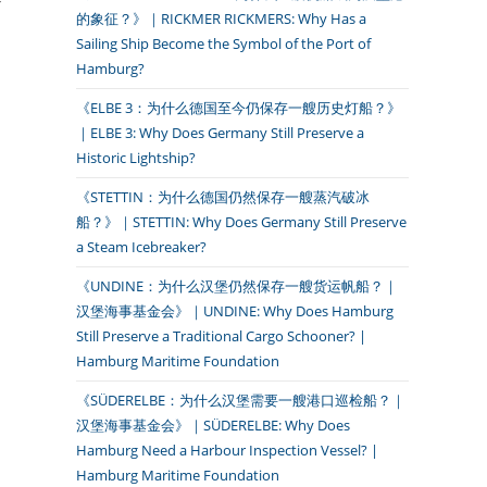
的象征？》｜RICKMER RICKMERS: Why Has a
Sailing Ship Become the Symbol of the Port of
Hamburg?
《ELBE 3：为什么德国至今仍保存一艘历史灯船？》
｜ELBE 3: Why Does Germany Still Preserve a
Historic Lightship?
《STETTIN：为什么德国仍然保存一艘蒸汽破冰
船？》｜STETTIN: Why Does Germany Still Preserve
a Steam Icebreaker?
《UNDINE：为什么汉堡仍然保存一艘货运帆船？｜
汉堡海事基金会》｜UNDINE: Why Does Hamburg
Still Preserve a Traditional Cargo Schooner? |
Hamburg Maritime Foundation
《SÜDERELBE：为什么汉堡需要一艘港口巡检船？｜
汉堡海事基金会》｜SÜDERELBE: Why Does
Hamburg Need a Harbour Inspection Vessel? |
Hamburg Maritime Foundation