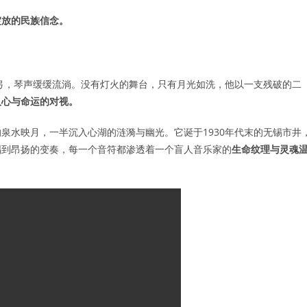
绽放的民族信念。
弓，琴声缓缓流淌。没有灯火的舞台，只有月光如洗，他以一支残破的二
人心与命运的对视。
泉水映月，一半沉入心湖的涟漪与幽光。它诞于1930年代末的无锡市井
唱到昂扬的变奏，每一个音符都渗透着一个盲人音乐家的
生命纹理与灵魂