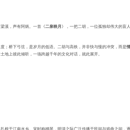
有梁溪，声有阿炳。一首《
二泉映月
》，一把二胡，一位孤独却伟大的盲
速度；桥下弓弦，是岁月的低语。二胡与高铁，并非快与慢的冲突，而是
片土地上彼此倾听，一场跨越千年的文化对话，就此展开。
终扎根于江南水乡。宋时称稽琴，明清之际广泛传播于民间与戏曲之间，