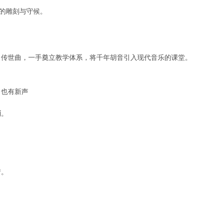
”的雕刻与守候。
。
出传世曲，一手奠立教学体系，将千年胡音引入现代音乐的课堂。
，也有新声
炳
。
情。