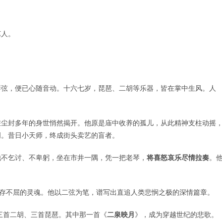
艺人。
琴弦，便已心随音动。十六七岁，琵琶、二胡等乐器，皆在掌中生风。人
桩尘封多年的身世悄然揭开。他原是庙中收养的孤儿，从此精神支柱动摇
明。昔日小天师，终成街头卖艺的盲者。
他不乞讨、不卑躬，坐在市井一隅，凭一把老琴，
将喜怒哀乐尽情拉奏
。
仍存不屈的灵魂。他以二弦为笔，谱写出直追人类悲悯之极的深情篇章。
：三首二胡、三首琵琶。其中那一首《
二泉映月
》，成为穿越世纪的悲歌。