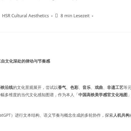
Lesedauer:
 Cultural Aesthetics
8 min Lesezeit
來自文化深处的律动与节奏感
高铁沿线
的文化景观展开，尝试以
香气
、
色彩
、
音乐
、
戏曲
、
非遗工艺
等
一幅多维度的当代文化感知图谱，作为本人「
中国高铁美学感官文化地图
ChatGPT）进行文本结构、语义节奏与概念生成的多轮协作，探索
人机共构