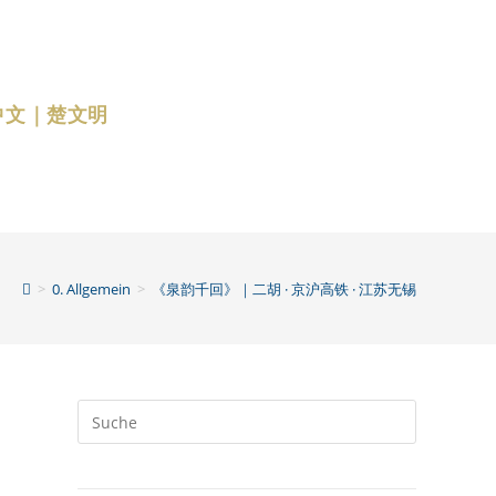
中文｜楚文明
>
0. Allgemein
>
《泉韵千回》｜二胡 · 京沪高铁 · 江苏无锡