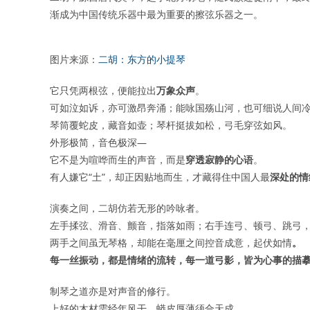
渐成为中国传统乐器中最为重要的擦弦乐器之一。
图片来源：
二胡：东方的小提琴
它只凭两根弦，便能拉出
万象众声
。
可如泣如诉，亦可激昂奔涌；能咏国殇山河，也可细说人间
琴筒覆蛇皮，藏音如壶；琴杆挺拔如松，弓毛穿弦如风。
外形极简，音色极深—
它不是为喧哗而生的声音，而是
穿透寂静的心语
。
有人嫌它“土”，却正因贴地而生，才藏得住中国人最
深处的情
演奏之间，二胡仿若无形的吟咏者。
左手揉弦、滑音、颤音，指落如雨；右手连弓、顿弓、跳弓
两手之间虽无琴格，却能在毫厘之间控音成意，起伏如情
。
每一丝振动，都是情绪的流转，每一道弓影，皆为心事的描
制琴之道亦是对声音的修行。
上好的木材需经年风干，蟒皮厚薄须合天成。