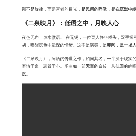
那不是旋律，而是盲者的目光，
是民间的呼吸，是在沉默中
《二泉映月》：低语之中，月映人心
夜色无声，泉水微语。 在无锡，一位盲人静坐桥头，双手握
胡，唤醒夜色中最深的情绪。这不是演奏，是
叩问，是一场
《二泉映月》，阿炳的传世之作，如同其名，一半源于现实的
寄情于泉，寓景于心。乐曲如一部
无言的自
传，从低回的吟
度
。