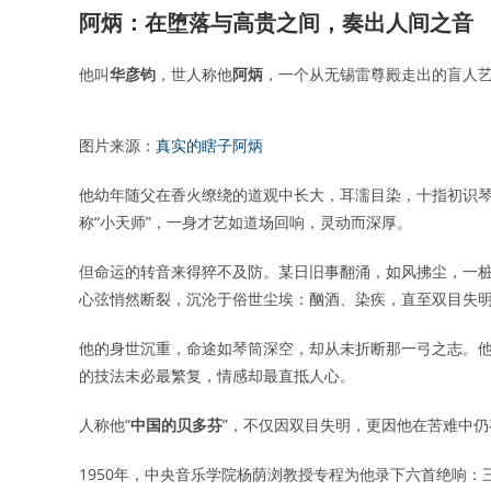
阿炳：在堕落与高贵之间，奏出人间之音
他叫
华彦钧
，世人称他
阿炳
，一个从无锡雷尊殿走出的盲人
图片来源：
真实的瞎子阿炳
他幼年随父在香火缭绕的道观中长大，耳濡目染，十指初识
称“小天师”，一身才艺如道场回响，灵动而深厚。
但命运的转音来得猝不及防。某日旧事翻涌，如风拂尘，一
心弦悄然断裂，沉沦于俗世尘埃：酗酒、染疾，直至双目失
他的身世沉重，命途如琴筒深空，却从未折断那一弓之志。
的技法未必最繁复，情感却最直抵人心。
人称他“
中国的贝多芬
”，不仅因双目失明，更因他在苦难中
1950年，中央音乐学院杨荫浏教授专程为他录下六首绝响