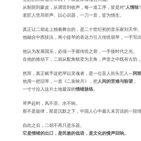
从制筒到蒙皮，从调音到收声，每一道工序，皆是对“
人情味
老匠人凭耳听声、以心识器，一刀一音，皆为情生。
真正让二胡走上独奏舞台的，是二十世纪初的音乐家刘天华
他融合中西技法，将小提琴的表达力引入传统胡琴，一手写
他认为发展国乐，必须一手握传统之骨，一手接时代之光。
在他的推动下，二胡从配角蜕变为主角，声音之中既有古韵
然而，真正赋予这把琴以灵魂者，是一位盲人街头艺人—
阿
他用一把旧琴，一首《二泉映月》，把
人间的苦难与盼望
，
一寸寸拉入这片土地最深的
情绪脉络
。
琴声起时，风不语、水不响。
那不是旋律，那是沉默之下，中国人心中最久未言说的一段
自此之后，二胡不再只是乐器。
它是情绪的出口，是民族的低语，是文化的慢声回响。