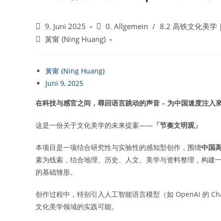
Beitrag
Beitrags-
9. Juni 2025
0. Allgemein
/
8.2 高铁文化美学｜HSR
veröffentlicht:
Kategorie:
Beitrags-
黃甯 (Ning Huang)
Autor:
黃甯 (Ning Huang)
Juni 9, 2025
在科技与感官之间，尋回语言跳动的声音 – 为中国速度注入
这是一份关于文化美学的未来提案——
「节奏文明观」
本项目是一项结合研究性与实验性的感知型创作，围绕
中国
素为线索，结合地理、历史、人文、美学与资料整理，构建
的基础雏形。
创作过程中，特别引入人工智能语言模型（如 OpenAI 的 
文化美学领域的实践可能。