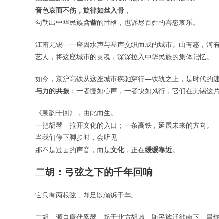
音色哀而不伤，旋律如丝入骨
，
勾勒出中华民族
含蓄
的性格，也诉尽百姓的喜怒哀乐。
江南无锡—一座因水声与琴声交织而成的城市。山有惠，河
艺人，将这座城市的灵魂，深深拉入中华民族的集体记忆。
如今，京沪高铁从这座城市疾驰穿行—铁轨之上，是时代的
与力的共振
：一者慢如心声，一者快如风行，它们在无锡这
《泉韵千回》，由此而生。
一把胡琴，拉开文化的入口；一条高铁，延展未来的方向。
当我们停下脚步时，会听见—
那不是过去的声音，而是
文化
，正在
缓缓靠近
。
二胡：弓弦之下的千年回响
它只有两根弦，却足以倾诉千年。
二胡，源自唐代奚琴，起于北方胡地，随民族迁徙南下，最