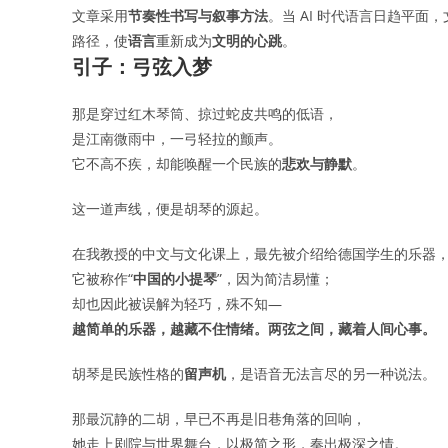
文章采用
节奏性书写与叙事方法
。当 AI 时代语言日趋平
路径，使
语言
重新成为
文明的心跳
。
引子：弓弦入梦
那是穿过红木琴筒、掠过蛇皮共鸣的低语，
是江南微雨中，一弓轻拉的颤声。
它不高不疾，却能唤醒一个民族的
悲欢与静默
。
这一道声线，便是胡琴的源起。
在我教授的中文与文化课上，最先被介绍给德国学生的乐器
它被称作“
中国的小提琴
”，因为简洁易懂；
却也因此被误解为轻巧，殊不知—
越简单的乐器，越藏不住情绪。两弦之间，藏着人间心事。
胡琴是民族性格的
留声机
，是语音无法言尽的另一种说法。
那最沉静的二胡，早已不再是旧巷角落的回响，
她走上剧院与世界舞台，以极简之形，奏出极深之情。