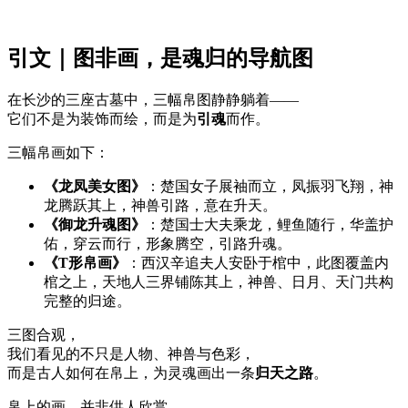
引文｜图非画，是魂归的导航图
在长沙的三座古墓中，三幅帛图静静躺着——
它们不是为装饰而绘，而是为
引魂
而作。
三幅帛画如下：
《龙凤美女图》
：楚国女子展袖而立，凤振羽飞翔，神
龙腾跃其上，神兽引路，意在升天。
《御龙升魂图》
：楚国士大夫乘龙，鲤鱼随行，华盖护
佑，穿云而行，形象腾空，引路升魂。
《
T
形帛画》
：西汉辛追夫人安卧于棺中，此图覆盖内
棺之上，天地人三界铺陈其上，神兽、日月、天门共构
完整的归途。
三图合观，
我们看见的不只是人物、神兽与色彩，
而是古人如何在帛上，为灵魂画出一条
归天之路
。
帛上的画，并非供人欣赏，