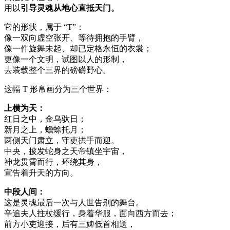
用以
引导灵魂从地心直抵天门。
它的形状，属于 “T”：
像一双向虚空张开、等待拥抱的手臂，
像一件旋舞未起、却已定格永恒的衣裳；
更像一个文明，试图以人的形制，
去装载整个三界的磅礴野心。
这幅 T 形帛画分为三个世界：
上横为天：
红日之中，金乌驮日；
新月之上，蟾蜍托月；
两侧天门肃立，守吏拱手而迎。
中央，披发蛇身之天帝镇坐宇宙，
神龙贯霄而行，环绕其身，
宣告着升天的方向。
中段人间：
这是灵魂最后一次与人世告别的舞台。
辛追夫人拄杖缓行，身着华服，面向西方而去；
前方小吏迎接，后有三婢低首相送，