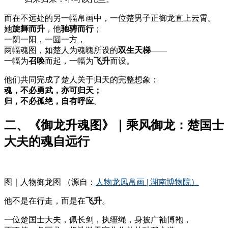
而在不远处的另一幅帛画中，一位楚男子正御龙直上云霄。
她
旋舞而升
，他
驰骋而行
；
一阴一阳，一圆一方，
两幅魂图，如楚人为魂魄所设的
双生天梯
——
一幅为
召唤
而起，一幅为
飞升
而设。
他们共同完成了楚人关于归天的完整想象：
魂，不必勇武，亦可归天；
归，不必孤绝，自有呼应
。
二、《御龙升魂图》｜乘风御龙：楚国士
大夫的魂自远行
图｜人物御龙图 （源自：
人物龙凤帛画 | 湖南博物院
）
他不是在行走，而是在
飞升
。
一位楚国士大夫，佩长剑，执缰绳，身披广袖博袍，