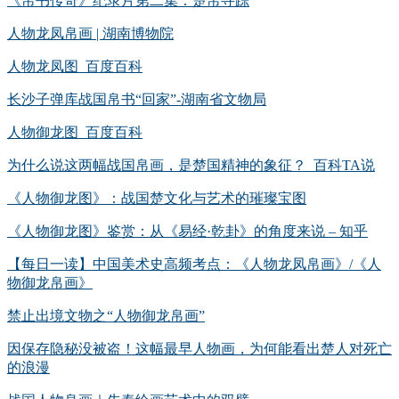
《帛书传奇》纪录片第二集：楚帛寻踪
人物龙凤帛画 | 湖南博物院
人物龙凤图_百度百科
长沙子弹库战国帛书“回家”-湖南省文物局
人物御龙图_百度百科
为什么说这两幅战国帛画，是楚国精神的象征？_百科TA说
《人物御龙图》：战国楚文化与艺术的璀璨宝图
《人物御龙图》鉴赏：从《易经·乾卦》的角度来说 – 知乎
【每日一读】中国美术史高频考点：《人物龙凤帛画》/《人
物御龙帛画》
禁止出境文物之“人物御龙帛画”
因保存隐秘没被盗！这幅最早人物画，为何能看出楚人对死亡
的浪漫