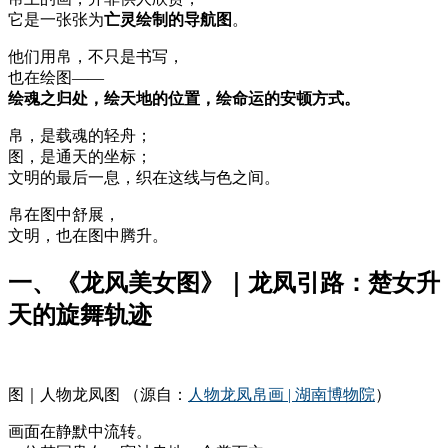
它是一张张为
亡灵绘制的导航图
。
他们用帛，不只是书写，
也在绘图——
绘魂之归处，绘天地的位置，绘命运的安顿方式。
帛，是载魂的轻舟；
图，是通天的坐标；
文明的最后一息，织在这线与色之间。
帛在图中舒展，
文明，也在图中腾升。
一、《龙风美女图》｜龙凤引路：楚女升
天的旋舞轨迹
图｜人物龙凤图 （源自：
人物龙凤帛画 | 湖南博物院
）
画面在静默中流转。