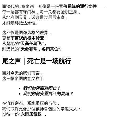
而汉代的T形帛画，则像是一份
官僚系统的通行文件
——
每一层都有守门神，每一关都要验明正身，
从地府到天界，必须通过层层审查，
才能最终抵达永恒。
这不仅是图像风格的差异，
更是
宇宙观的根本转变
：
从楚地的”
天高任鸟飞
“，
到汉代的”
天命有常，各归其位
“。
尾之声｜死亡是一场航行
而对今天的我们而言，
这三幅帛图的意义在于——
我们如何面对死亡？
我们如何安置自己的灵魂？
在流程密布、系统重压的当代，
我们或许更像那位被神兽包围的辛追夫人：
期待一份“
永恒居留权
”，