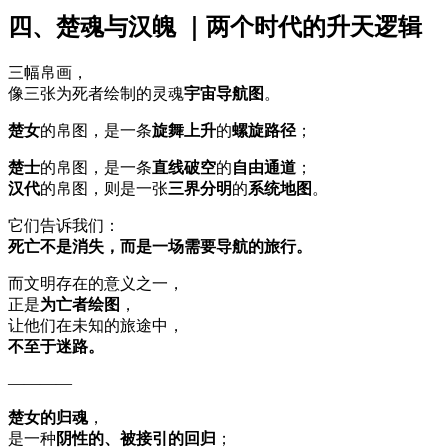
四、楚魂与汉魄 ｜两个时代的升天逻辑
三幅帛画，
像三张为死者绘制的灵魂
宇宙导航图
。
楚女
的帛图，是一条
旋舞上升
的
螺旋路径
；
楚士
的帛图，是一条
直线破空
的
自由通道
；
汉代
的帛图，则是一张
三界分明
的
系统地图
。
它们告诉我们：
死亡不是消失，而是一场需要导航的旅行。
而文明存在的意义之一，
正是
为亡者绘图
，
让他们在未知的旅途中，
不至于迷路。
————
楚女的归魂
，
是一种
阴性的、被接引的回归
；