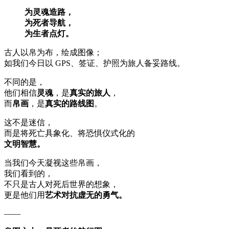
为灵魂造路，
为死者导航，
为生者点灯。
古人以帛为布，绘成图像；
如我们今日以 GPS、签证、护照为旅人备妥路线。
不同的是，
他们相信
灵魂
，是
真实的旅人
，
而
帛画
，是
真实的路线图
。
这不是迷信，
而是将死亡具象化、将恐惧仪式化的
文明智慧。
当我们今天凝视这些帛画，
我们看到的，
不只是古人对死后世界的想象，
更是他们用
艺术对抗虚无的勇气。
——