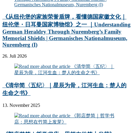
《从纽伦堡的家族荣誉盾牌，看懂德国家徽文化｜
纽伦堡・日耳曼国家博物馆》之一 ｜Understanding
German Heraldry Through Nuremberg’s Family
Memorial Shields | Germanisches Nationalmuseum,
Nuremberg (I)
26. Juli 2026
《清华简〈五纪〉｜星辰为骨，江河生血：楚人的
生命之书》
13. November 2025