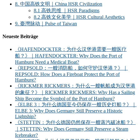
8. 中国高铁文明｜China HSR Civilization
8.1 高铁思维 ｜HSR Paradigms
8.2 高铁文化美学｜HSR Cultural Aesthetics
9. 臺灣脉动｜Pulse of Taiwan
Neueste Beiträge
《HAFENDOCKTER：为什么汉堡港需要一艘医疗
船？》｜HAFENDOCKTER: Why Does the Port of
Hamburg Need a Medical Boat?
《REPSOLD：一艘消防船，如何守护汉堡港？》｜
REPSOLD: How Does a Fireboat Protect the Port of
Hamburg?
《RICKMER RICKMERS：为什么一艘帆船成为汉堡港
的象征？》｜RICKMER RICKMERS: Why Has a Sailing
Ship Become the Symbol of the Port of Hamburg?
《ELBE 3：为什么德国至今仍保存一艘历史灯船？》｜
ELBE 3: Why Does Germany Still Preserve a Historic
Lightship?
《STETTIN：为什么德国仍然保存一艘蒸汽破冰船？》
｜STETTIN: Why Does Germany Still Preserve a Steam
Icebreaker?