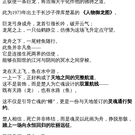
正驭使一条巨龙，将浩瀚天宇化作他的驰骋之道。
此为1973年出土于长沙子弹库楚墓的
《人物御龙图》
。
巨龙弓身成舟，龙首引颈长吟，破开云气；
龙尾之上，一只仙鹤静立，仿佛为这场飞升定点守望。
龙舟之下，一尾鲤鱼随行。
此鱼并非凡鱼——
它是连接生死两界的信使，
能够在阳世的江河与阴间的冥水之间穿梭。
龙在天上飞，鱼在水中游，
一上一下，正好构成了
天地之间的完整航道
。
这不是装饰，而是楚人为亡魂设计的
双重航线
——
既有天路（龙），也有水路（鱼）。
这不仅是引导亡魂的“幡”，更是一份与天地签订的
灵魂通行契
约
。
楚人相信，死亡并非终结，而是魂灵以此画为舟，挣脱形骸，
踏上一场向永恒回归的壮丽远征
。