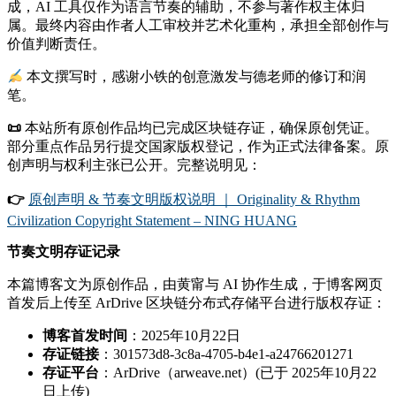
成，AI 工具仅作为语言节奏的辅助，不参与著作权主体归
属。最终内容由作者人工审校并艺术化重构，承担全部创作与
价值判断责任。
本文撰写时，感谢小铁的创意激发与德老师的修订和润
笔。
📜
本站所有原创作品均已完成区块链存证，确保原创凭证。
部分重点作品另行提交国家版权登记，作为正式法律备案。原
创声明与权利主张已公开。完整说明见：
👉
原创声明 & 节奏文明版权说明 ｜ Originality & Rhythm
Civilization Copyright Statement – NING HUANG
节奏文明存证记录
本篇博客文为原创作品，由黄甯与 AI 协作生成，于博客网页
首发后上传至 ArDrive 区块链分布式存储平台进行版权存证：
博客首发时间
：2025年10月22日
存证链接
：301573d8-3c8a-4705-b4e1-a24766201271
存证平台
：ArDrive（arweave.net）(已于 2025年10月22
日上传)