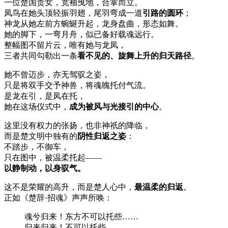
一位楚国贵女，宽袖曳地，合掌而立。
凤鸟在她头顶轻振羽翅，尾羽弯成一道
引路的圆环
；
神龙从她左前方蜿蜒升起，龙身盘曲，形态如舞。
她的脚下，一弯月舟，似已备好载魂远行。
整幅图不留片云，唯有她与龙凤，
三者共同勾勒出一条
看不见的、旋舞上升的归天路径
。
她不曾迈步，亦无驾驭之姿，
只是将双手交予神兽，将魂魄托付气流。
是龙在引，是凤在托，
她在这场仪式中，
成为被风与光接引的中心
。
这里没有权力的张扬，也非神祇的降临，
而是楚文明中独有的
阴性归返之姿
：
不踏步，不御车，
只在图中，被温柔托起——
以静制动，以身驭气。
这不是荣耀的高升，而是楚人心中，
最温柔的归返
。
正如《楚辞·招魂》声声所唤：
魂兮归来！东方不可以托些……
归来归来！不可以托些。