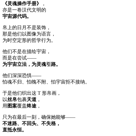
《灵魂操作手册》
，
亦是一卷汉代文明的
宇宙源代码。
帛上的日月不是装饰，
那是他们以图像为语言，
为时空定形的哲学行为。
他们不是在描绘宇宙，
而是在尝试——
为宇宙立法，为灵魂引路。
他们深深恐惧——
怕魂不归、怕魄不附、怕宇宙拒不接纳。
于是他们织出这 T 形帛画，
以
丝帛
包裹
天道
，
用
图案
覆盖
终途
，
只为在最后一刻，确保她能够——
不迷路、不回头、不失格，
直抵永恒。