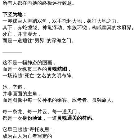
所有人都在向她的终极远行致意。
下竖为地：
一赤裸巨人脚踏双鱼，双手托起大地，象征大地之力。
其下，赤蛇缠绕、神龟浮动、水族环绕，构成幽冥的水府界
。
死亡，并非虚无，
而是一道通往“另界”的深海之门。
————
这不是一幅静态的图画，
而是一次纵贯三界的
灵魂航图
，
一场跨越“死亡”之名的文明布阵。
她，辛追，
并非画面的主角，
而是图像中每一位神祇的乘客、应考者、孤独旅人。
每一条龙、每一片云、每一道天门，
都是一次
身份验证
，一道
灵魂通关的符码
。
它早已超越“寄托哀思”，
成为古人为亡者写定的