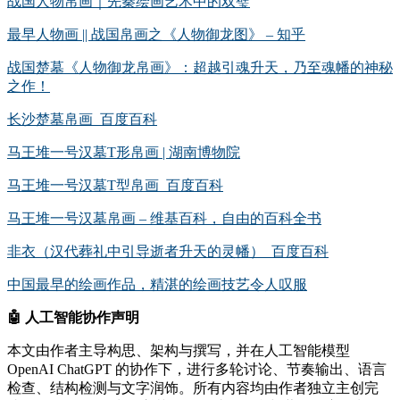
战国人物帛画｜先秦绘画艺术中的双璧
最早人物画 || 战国帛画之《人物御龙图》 – 知乎
战国楚墓《人物御龙帛画》：超越引魂升天，乃至魂幡的神秘
之作！
长沙楚墓帛画_百度百科
马王堆一号汉墓T形帛画 | 湖南博物院
马王堆一号汉墓T型帛画_百度百科
马王堆一号汉墓帛画 – 维基百科，自由的百科全书
非衣（汉代葬礼中引导逝者升天的灵幡）_百度百科
中国最早的绘画作品，精湛的绘画技艺令人叹服
🤖
人工智能协作声明
本文由作者主导构思、架构与撰写，并在人工智能模型
OpenAI ChatGPT 的协作下，进行多轮讨论、节奏输出、语言
检查、结构检测与文字润饰。所有内容均由作者独立主创完