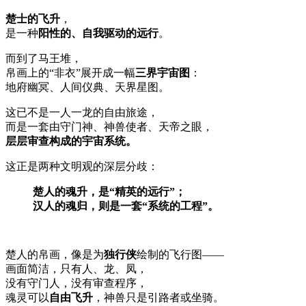
楚士的飞升
，
是一种
阳性的、自我驱动的远行
。
而到了马王堆，
帛画上的“非衣”展开成一幅
三界宇宙图
：
地府幽冥、人间仪典、天界星图。
这已不是一人一龙的自由旅途，
而是一套由守门神、神兽使者、天帝之眼，
层层审查构成的宇宙系统。
这正是两种文明观的深层分歧：
楚人的魂升，是“精英的远行”；
汉人的魂归，则是一套“系统的工程”。
楚人的帛画，像是为
独行侠
绘制的飞行图——
画面简洁，只有人、龙、凤，
没有守门人，没有审查程序，
魂灵可以
自由飞升
，神兽只是引路者或坐骑。