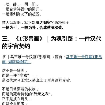
一动一静，一阴一阳，
一是合掌祷祝中的回归，
一是佩剑御龙下的超脱。
楚人以双图，写下对
魂之归宿
的两种构图——
一幅为引，一幅为升，合成楚魂双璧。
三、《T形帛画》｜为魂引路：一件汉代
的宇宙契约
图｜马王堆一号汉墓T形帛画 （源自：
马王堆一号汉墓T形帛
画 | 湖南博物院）
这不是一幅画，
而是一件
“非衣”
——
是汉代对马王堆汉墓出土 T 形帛画的专称。
不是日常穿着的衣物，
而是为死者特制的“
升天之衣”
。
它不是披在肩头，
而是托举逝者，