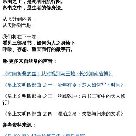
帛图之上，是死者的航行图。
帛书之中，是生者的修身法。
从飞升到内省，
从天路到气脉，
我们将在下一卷，
看见三部帛书，如何为人之身绘下
呼吸、存想、望天而行的微宇宙。
📚 更多来自丝帛的声音：
《时间折叠的丝｜从对视到马王堆 · 长沙湖南省博》
《帛上文明四部曲·之一｜流年有令：楚人如何写下时间》
《帛上文明四部曲·之三｜丝藏乾坤：帛书三宝中的天人修
行》
《帛上文明四部曲·之四｜漂泊之帛：失散与归来的文明》
参考资料来源：