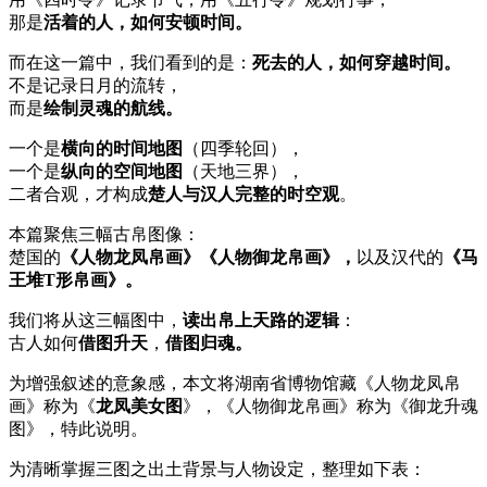
那是
活着的人，如何安顿时间。
而在这一篇中，我们看到的是：
死去的人，如何穿越时间。
不是记录日月的流转，
而是
绘制灵魂的航线。
一个是
横向的时间地图
（四季轮回），
一个是
纵向的空间地图
（天地三界），
二者合观，才构成
楚人与汉人完整的
时空观
。
本篇聚焦三幅古帛图像：
楚国的
《人物龙凤帛画》《人物御龙帛画》，
以及汉代的
《马
王堆T形帛画》。
我们将从这三幅图中，
读出帛上天路的逻辑
：
古人如何
借图升天
，
借图归魂。
为增强叙述的意象感，本文将湖南省博物馆藏《人物龙凤帛
画》称为《
龙凤美女图
》，《人物御龙帛画》称为《御龙升魂
图》，特此说明。
为清晰掌握三图之出土背景与人物设定，整理如下表：