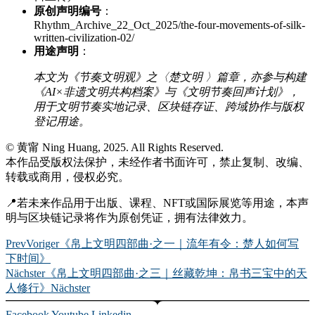
原创声明编号
：
Rhythm_Archive_22_Oct_2025/the-four-movements-of-silk-
written-civilization-02/
用途声明
：
本文为《节奏文明观》之〈楚文明 〉篇章，亦参与构建
《AI×非遗文明共构档案》与《文明节奏回声计划》，
用于文明节奏实地记录、区块链存证、跨域协作与版权
登记用途。
© 黄甯 Ning Huang, 2025. All Rights Reserved.
本作品受版权法保护，未经作者书面许可，禁止复制、改编、
转载或商用，侵权必究。
📍若未来作品用于出版、课程、NFT或国际展览等用途，本声
明与区块链记录将作为原创凭证，拥有法律效力。
Prev
Voriger
《帛上文明四部曲·之一｜流年有令：楚人如何写
下时间》
Nächster
《帛上文明四部曲·之三｜丝藏乾坤：帛书三宝中的天
人修行》
Nächster
Facebook
Youtube
Linkedin