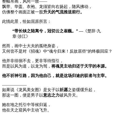
整幅帛画，风向一致——
飘带、华盖、衣袍、龙须皆向右扬起，随风拂动，
仿佛整个画面正被一股
升天的气流推送前行。
此情此景，恰如屈原所言：
“带长铗之陆离兮，冠切云之崔巍。” —
《楚辞·九
章·涉江》
然而，画中士大夫的孤绝身姿，
又何尝不是对《招魂》中“魂兮归来！反故居些”的终极回应？
他并非徘徊不去，更非等待指引，
而是以风为道，以龙为驾，
将魂灵主动归还于天宇的本源。
他不祈神引路，因为他自己，就是这场归途的驭者与主宰。
——————
如果说《龙凤美女图》是女子以
祈愿
之姿缓缓升起，
那这一图，便是男子以
意志之力
破风升天。
她在地之托引中等候归返，
他在天之迎风中主动飞升。