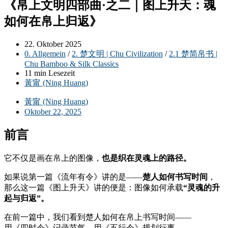
《帛上文明四部曲·之二｜图上升天：魂
如何在帛上归返》
Beitrag
22. Oktober 2025
veröffentlicht:
Beitrags-
0. Allgemein
/
2. 楚文明 | Chu Civilization
/
2.1 楚简帛书 |
Kategorie:
Chu Bamboo & Silk Classics
Lesedauer:
11 min Lesezeit
Beitrags-
黃甯 (Ning Huang)
Autor:
黃甯 (Ning Huang)
Oktober 22, 2025
前言
它不仅是画在帛上的图像，
也是织在灵魂上的路径。
如果说第一篇《流年有令》讲的是——
楚人如何书写时间
，
那么这一篇《图上升天》讲的便是：图像如何承载
“灵魂的升
起与归返”。
在前一篇中，我们看到楚人如何在帛上书写时间——
用《四时令》记录节气，用《五行令》规划行事，