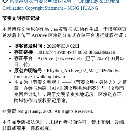
👉
原创声明 & 节奏文明版权说明 ｜ Originality & Rhythm
Civilization Copyright Statement – NING HUANG
节奏文明存证记录
本篇博客文为原创作品，由黄甯与 AI 协作生成，于博客网页
首发后上传至 ArDrive 区块链分布式存储平台进行版权存证：
博客首发时间
：2026年03月02日
存证链接
：3813c744-a9df-4947-b850-8f56a2d9a219
存证平台
：ArDrive（arweave.net）(已于 2026年03月02
日上传)
原创声明编号
：Rhythm_Archive_02_Mar_2026/body-
force-mazu-walking-taiwan
本文为《节奏文明观 》——《节奏文明 • 身体力》之篇
章，亦参与构建《AI×非遗文明共构档案》与《文明节
奏回声计划》，用于文明节奏实地记录、区块链存证、
跨域协作与版权登记用途。
© 黄甯 Ning Huang, 2026. All Rights Reserved.
本作品受版权法保护，未经作者书面许可，禁止复制、改编、
转载或商用，侵权必究。