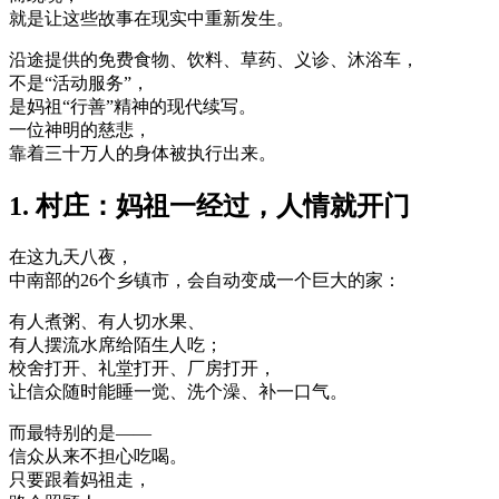
就是让这些故事在现实中重新发生。
沿途提供的免费食物、饮料、草药、义诊、沐浴车，
不是“活动服务”，
是妈祖“行善”精神的现代续写。
一位神明的慈悲，
靠着三十万人的身体被执行出来。
1. 村庄：妈祖一经过，人情就开门
在这九天八夜，
中南部的26个乡镇市，会自动变成一个巨大的家：
有人煮粥、有人切水果、
有人摆流水席给陌生人吃；
校舍打开、礼堂打开、厂房打开，
让信众随时能睡一觉、洗个澡、补一口气。
而最特别的是——
信众从来不担心吃喝。
只要跟着妈祖走，