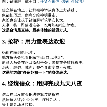
图：钻轿脚，截图自：
任贤齐带你《妈祖游台湾》
信众趴在地上，让妈祖神轿从身体上方越过，
象征把厄运、病痛交给神明带走。
家长也会让孩子钻轿脚祈求平安长大。
人潮一挤，即使没准备，也可能被推进轿底。
这是台湾最直接、最身体性的祈愿方式。
3. 抢轿：用力量表达欢迎
妈祖神轿到彰化时，
地方角头会抢着把轿“抬回自己地盘”。
两派人马会在路口激烈争夺，警察在旁维持秩序。
焰火、鞭炮、喊声让整个县市变成不夜城。
这是地方想“多留妈祖一下”的身体表达。
4. 绕境信众：用脚完成九天八夜
信众在出发前会把进香旗过炉祈福，
然后每天徒步 40 公里、连续九天，
等于是九场马拉松。