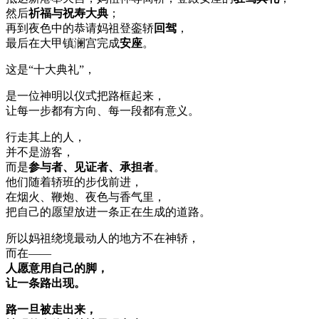
然后
祈福与祝寿大典
；
再到夜色中的恭请妈祖登銮轿
回驾
，
最后在大甲镇澜宫完成
安座
。
这是“十大典礼”，
是一位神明以仪式把路框起来，
让每一步都有方向、每一段都有意义。
行走其上的人，
并不是游客，
而是
参与者、见证者、承担者
。
他们随着轿班的步伐前进，
在烟火、鞭炮、夜色与香气里，
把自己的愿望放进一条正在生成的道路。
所以妈祖绕境最动人的地方不在神轿，
而在——
人愿意用自己的脚，
让一条路出现。
路一旦被走出来，