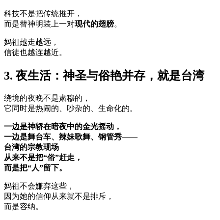
科技不是把传统推开，
而是替神明装上一对
现代的翅膀
。
妈祖越走越远，
信徒也越连越近。
3. 夜生活：神圣与俗艳并存，就是台湾
绕境的夜晚不是肃穆的，
它同时是热闹的、吵杂的、生命化的。
一边是神轿在暗夜中的金光摇动，
一边是舞台车、辣妹歌舞、钢管秀——
台湾的宗教现场
从来不是把“俗”赶走，
而是把“人”留下。
妈祖不会嫌弃这些，
因为她的信仰从来就不是排斥，
而是容纳。