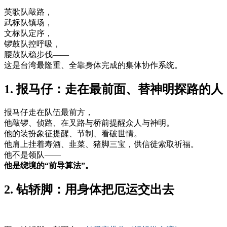
英歌队敲路，
武标队镇场，
文标队定序，
锣鼓队控呼吸，
腰鼓队稳步伐——
这是台湾最隆重、全靠身体完成的集体协作系统。
1. 报马仔：走在最前面、替神明探路的人
报马仔走在队伍最前方，
他敲锣、侦路、在叉路与桥前提醒众人与神明。
他的装扮象征提醒、节制、看破世情。
他肩上挂着寿酒、韭菜、猪脚三宝，供信徒索取祈福。
他不是领队——
他是绕境的“前导算法”。
2. 钻轿脚：用身体把厄运交出去