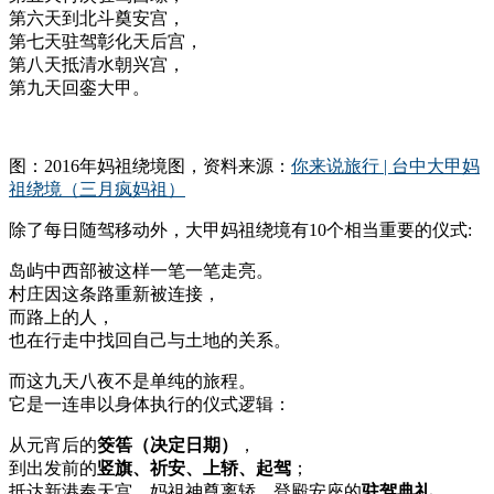
第六天到北斗奠安宫，
第七天驻驾彰化天后宫，
第八天抵清水朝兴宫，
第九天回銮大甲。
图：2016年妈祖绕境图，资料来源：
你来说旅行 | 台中大甲妈
祖绕境（三月疯妈祖）
除了每日随驾移动外，大甲妈祖绕境有10个相当重要的仪式:
岛屿中西部被这样一笔一笔走亮。
村庄因这条路重新被连接，
而路上的人，
也在行走中找回自己与土地的关系。
而这九天八夜不是单纯的旅程。
它是一连串以身体执行的仪式逻辑：
从元宵后的
筊筶（决定日期）
，
到出发前的
竖旗、祈安、上轿、起驾
；
抵达新港奉天宫，妈祖神尊离轿，登殿安座的
驻驾典礼
，