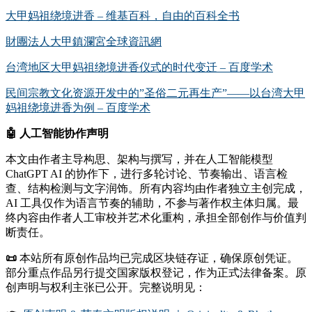
大甲妈祖绕境进香 – 维基百科，自由的百科全书
財團法人大甲鎮瀾宮全球資訊網
台湾地区大甲妈祖绕境进香仪式的时代变迁 – 百度学术
民间宗教文化资源开发中的”圣俗二元再生产”——以台湾大甲
妈祖绕境进香为例 – 百度学术
🤖
人工智能协作声明
本文由作者主导构思、架构与撰写，并在人工智能模型
ChatGPT AI 的协作下，进行多轮讨论、节奏输出、语言检
查、结构检测与文字润饰。所有内容均由作者独立主创完成，
AI 工具仅作为语言节奏的辅助，不参与著作权主体归属。最
终内容由作者人工审校并艺术化重构，承担全部创作与价值判
断责任。
📜
本站所有原创作品均已完成区块链存证，确保原创凭证。
部分重点作品另行提交国家版权登记，作为正式法律备案。原
创声明与权利主张已公开。完整说明见：