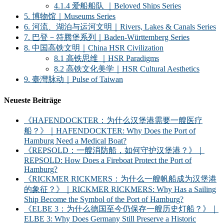
4.1.4 爱船船队 ｜Beloved Ships Series
5. 博物馆｜Museums Series
6. 河流、湖泊与运河文明｜Rivers, Lakes & Canals Series
7. 巴登－符腾堡系列｜Baden-Württemberg Series
8. 中国高铁文明｜China HSR Civilization
8.1 高铁思维 ｜HSR Paradigms
8.2 高铁文化美学｜HSR Cultural Aesthetics
9. 臺灣脉动｜Pulse of Taiwan
Neueste Beiträge
《HAFENDOCKTER：为什么汉堡港需要一艘医疗
船？》｜HAFENDOCKTER: Why Does the Port of
Hamburg Need a Medical Boat?
《REPSOLD：一艘消防船，如何守护汉堡港？》｜
REPSOLD: How Does a Fireboat Protect the Port of
Hamburg?
《RICKMER RICKMERS：为什么一艘帆船成为汉堡港
的象征？》｜RICKMER RICKMERS: Why Has a Sailing
Ship Become the Symbol of the Port of Hamburg?
《ELBE 3：为什么德国至今仍保存一艘历史灯船？》｜
ELBE 3: Why Does Germany Still Preserve a Historic