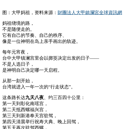
图：大甲妈祖，资料来源：
財團法人大甲鎮瀾宮全球資訊網
妈祖绕境的路，
不是随便走的。
它有自己的节奏、自己的秩序、
像是一位神明在岛上亲手画出的轨迹。
每年元宵夜，
台中大甲镇澜宫里会以掷筊决定出发的日子——
不是人选日子，
是神明自己决定哪一天启程。
从那一刻开始，
台湾就进入一年一次的“行走状态”。
这条路长达
九天八夜
、约三百四十公里：
第一天到彰化南瑶宫，
第二天抵西螺福兴宫，
第三天到新港奉天宫驻驾，
第四天清晨举行祝寿大典、晚上回驾，
第五天再次驻驾西螺，