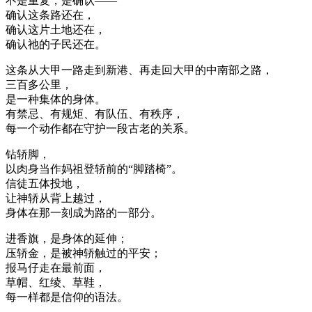
不是重复，是确认——
确认这条路还在，
确认这片土地还在，
确认祂的子民还在。
这条从大甲一路走到新港、再走回大甲的中南部之路，
三百多公里，
是一种集体的身体。
有禁忌、有规矩、有队伍、有秩序，
每一个动作都在守护一段古老的关系。
钻轿脚，
以肉身当作妈祖登轿前的“脚踏椅”。
信徒五体投地，
让神轿从背上越过，
身体在那一刻成为路的一部分。
进香旗，是身体的延伸；
压轿金，是被神轿触过的平安；
报马仔走在最前面，
草帽、红绫、草鞋，
每一样都是信仰的语法。