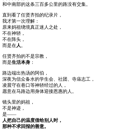
和中南部的这条三百多公里的路没有交集。
直到看了任贤齐拍的纪录片，
我才第一次理解：
原来妈祖绕境真正迷人之处，
不在神轿，
不在阵头，
而是在
人
。
任贤齐拍的不是宗教，
而是
生活本身
：
路边端出热汤的阿伯，
深夜为信众备水的学生会、社团、寺庙志工，
凌晨守在巷口等神轿经过的人，
愿意在马路边用身体迎接恩惠的人。
镜头里的妈祖，
不是神迹，
是——
人把自己的温度借给别人时，
那种不求回报的善意。