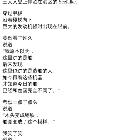
三人又登上停泊在港区的 Seefalke。
穿过甲板，
沿着楼梯向下，
巨大的发动机顿时出现在眼前。
黄歇看了许久，
说道：
“我原本以为，
这里讲的是船。
后来发现，
这里也讲的是造船的人。
如今再看这些机器，
才知道今日的船，
已经和楚国完全不同了。”
考烈王点了点头，
说道：
“木头变成钢铁，
船竟变成了这个模样。”
我笑了笑，
说道：