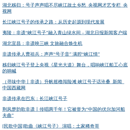
湖北秭归：号子声声唱不尽峡江故土乡愁_央视网才艺专栏_央
视网
长江峡江号子的传承之路：从历史起源到现代发展
夷陵：非遗“峡江号子”融入青山绿水间 – 湖北日报新闻客户端
湖北宜昌：非遗映三峡 文旅融合焕生机
非遗传承人曹祖兵：声声“号子音” 满腔“峡江情”
秭归峡江号子登上央视《星光大道》舞台，唱响峡江船工心底
的呐喊
（寻味中华丨非遗）升帆摇橹闯险滩 峡江号子话沧桑_新闻_
中国西藏网
非遗传承在巴东：长江峡江号子
荆风楚韵歌非遗丨传唱两千年！它被誉为“中国的伏尔加河船
夫曲”
[民歌中国]歌曲《峡江号子》 演唱：土家稀奇哥