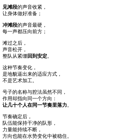
见滩段
的声音收紧，
让身体做好准备；
冲滩段
的声音最硬，
每一声都压向前方；
滩过之后，
声音松开，
整队从紧绷
回到安定
。
这种节奏变化，
是地貌逼出来的适应方式，
不是艺术加工。
号子的名称与腔法虽然不同，
作用却指向同一个方向：
让几十个人在同一节奏里落力
。
节奏确定后，
队伍能保持干净的队形，
力量能持续不断，
方向也能在水势变化中被稳住。