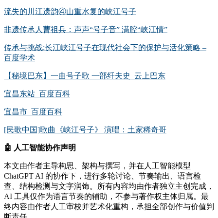
流失的川江遗韵④山重水复的峡江号子
非遗传承人曹祖兵：声声“号子音” 满腔“峡江情”
传承与挑战:长江峡江号子在现代社会下的保护与活化策略 –
百度学术
【秘境巴东】一曲号子歌 一部纤夫史_云上巴东
宜昌东站_百度百科
宜昌市_百度百科
[民歌中国]歌曲《峡江号子》 演唱：土家稀奇哥
🤖
人工智能协作声明
本文由作者主导构思、架构与撰写，并在人工智能模型
ChatGPT AI 的协作下，进行多轮讨论、节奏输出、语言检
查、结构检测与文字润饰。所有内容均由作者独立主创完成，
AI 工具仅作为语言节奏的辅助，不参与著作权主体归属。最
终内容由作者人工审校并艺术化重构，承担全部创作与价值判
断责任。