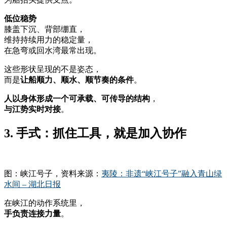
低位稳势
膝盖下沉、背部绷直，
维持持续用力的稳定量，
在急弯或回水湾最常出现。
这些形状呈现的不是姿态，
而是
让船顺力、顺水、顺节奏的条件
。
人以身体形成一个可承载、可传导的结构
，
与江势实时对接
。
3. 手式：抓住工具，就是加入协作
图：峡江号子，资料来源：
夷陵：非遗“峡江号子”融入青山绿
水间 – 湖北日报
在峡江的动作系统里，
手负责连接力量
。