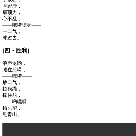
脚蹬沙，
肩顶力，
心不乱，
——哦嗬嘿呀——
一口气，
冲过去。
[
四
・
胜利
]
浪声退哟，
滩在后嗬，
——嘿嗬——
放口气，
拉稳绳，
撑住船，
——哟嘿呀——
抬头望，
见青山。