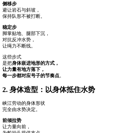
侧移步
避让岩石与斜坡，
保持队形不被打断。
稳定步
脚掌贴地、腿部下沉，
对抗反冲水势，
让绳力不断线。
这些步式
是把
身体嵌进地形的方式，
让力量有地方落下，
每一步都对应号子的节奏点
。
2. 身体造型：以身体抵住水势
峡江劳动的身体形状
完全由水势决定。
前倾拉势
让力量向前，
为船抬头提供支点。