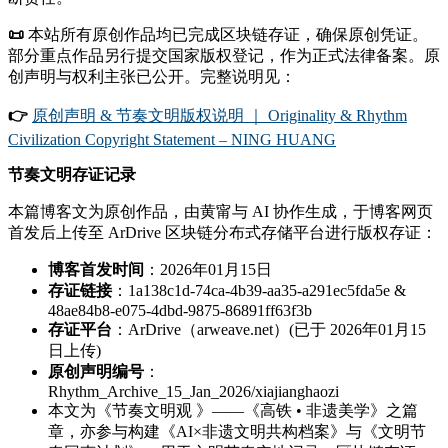
📜
本站所有原创作品均已完成区块链存证，确保原创凭证。
部分重点作品另行提交国家版权登记，作为正式法律备案。原
创声明与权利主张已公开。完整说明见：
👉
原创声明 & 节奏文明版权说明 ｜ Originality & Rhythm
Civilization Copyright Statement – NING HUANG
节奏文明存证记录
本篇博客文为原创作品，由黄甯与 AI 协作生成，于博客网页
首发后上传至 ArDrive 区块链分布式存储平台进行版权存证：
博客首发时间
：2026年01月15日
存证链接
：1a138c1d-74ca-4b39-aa35-a291ec5fda5e &
48ae84b8-e075-4dbd-9875-86891ff63f3b
存证平台
：ArDrive（arweave.net）(已于 2026年01月15
日上传)
原创声明编号
：
Rhythm_Archive_15_Jan_2026/xiajianghaozi
本文为《节奏文明观 》——《高铁 • 非遗美学》之篇
章，亦参与构建《AI×非遗文明共构档案》与《文明节