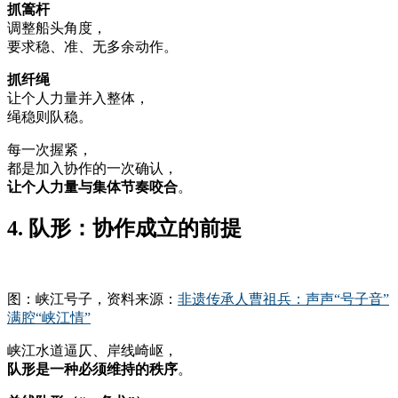
抓篙杆
调整船头角度，
要求稳、准、无多余动作。
抓纤绳
让个人力量并入整体，
绳稳则队稳。
每一次握紧，
都是加入协作的一次确认，
让个人力量与集体节奏咬合
。
4. 队形：协作成立的前提
图：峡江号子，资料来源：
非遗传承人曹祖兵：声声“号子音”
满腔“峡江情”
峡江水道逼仄、岸线崎岖，
队形是一种必须维持的秩序
。