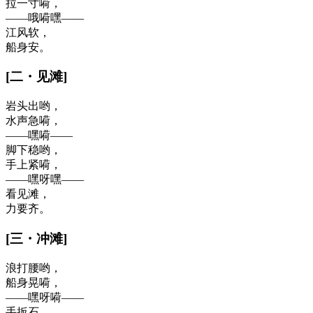
拉一寸嗬，
——哦嗬嘿——
江风软，
船身安。
[
二
・
见滩
]
岩头出哟，
水声急嗬，
——嘿嗬——
脚下稳哟，
手上紧嗬，
——嘿呀嘿——
看见滩，
力要齐。
[
三
・
冲滩
]
浪打腰哟，
船身晃嗬，
——嘿呀嗬——
手扳石，