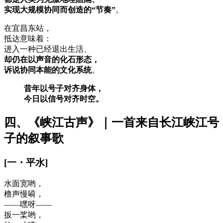
实现大规模协同而创造的“节奏”
。
在宜昌东站，
抵达意味着：
进入一种已经退出生活、
却仍在以声音的化石形态，
诉说协同本能的文化系统
。
昔年以号子对齐身体，
今日以信号对齐时空。
四、《峡江古声》｜一首来自长江峡江号
子的叙事歌
[
一
・
平水
]
水面宽哟，
橹声慢嗬，
——嘿呀——
扳一桨哟，