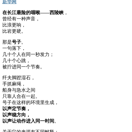
新华网
在长江最险的咽喉——西陵峡
，
曾经有一种声音，
比浪更响，
比岩更硬。
那是
号子
。
一句落下，
几十个人在同一秒发力；
几十个心跳，
被拧进同一个节奏。
纤夫脚蹬湿石，
手抓麻绳，
船身与急水之间
只靠人合在一起。
号子在这样的环境里生成，
以声定节奏，
以声稳方向，
以声让动作进入同一时间
。
关于它的来源有不同解释：