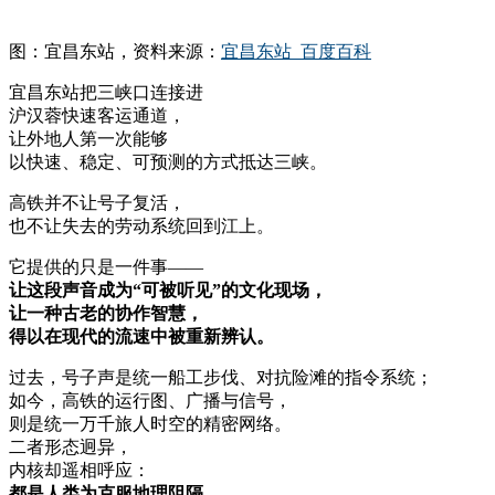
图：宜昌东站，资料来源：
宜昌东站_百度百科
宜昌东站把三峡口连接进
沪汉蓉快速客运通道，
让外地人第一次能够
以快速、稳定、可预测的方式抵达三峡。
高铁并不让号子复活，
也不让失去的劳动系统回到江上。
它提供的只是一件事——
让这段声音成为“可被听见”的文化现场，
让一种古老的协作智慧，
得以在现代的流速中被重新辨认。
过去，号子声是统一船工步伐、对抗险滩的指令系统；
如今，高铁的运行图、广播与信号，
则是统一万千旅人时空的精密网络。
二者形态迥异，
内核却遥相呼应：
都是人类为克服地理阻隔、