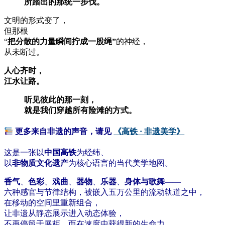
所踏出的那统一步伐。
文明的形式变了，
但那根
“
把分散的力量瞬间拧成一股绳”
的神经，
从未断过。
人心齐时，
江水让路。
听见彼此的那一刻，
就是我们穿越所有险滩的方式。
更多来自非遗的声音，
请见
《高铁 · 非遗美学》
这是一张以
中国高铁
为经纬、
以
非物质文化遗产
为核心语言的当代美学地图。
香气
、
色彩
、
戏曲
、
器物
、
乐器
、
身体与歌舞
——
六种感官与节律结构，被嵌入五万公里的流动轨道之中，
在移动的空间里重新组合，
让非遗从静态展示进入动态体验，
不再停留于展柜，而在速度中获得新的生命力。