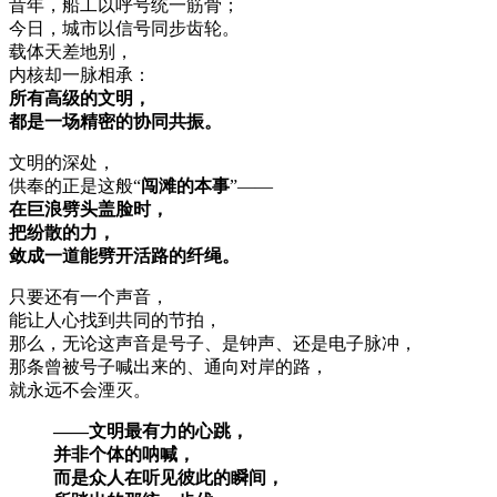
昔年，船工以呼号统一筋骨；
今日，城市以信号同步齿轮。
载体天差地别，
内核却一脉相承：
所有高级的文明，
都是一场精密的协同共振。
文明的深处，
供奉的正是这般“
闯滩的本事
”——
在巨浪劈头盖脸时，
把纷散的力，
敛成一道能劈开活路的纤绳。
只要还有一个声音，
能让人心找到共同的节拍，
那么，无论这声音是号子、是钟声、还是电子脉冲，
那条曾被号子喊出来的、通向对岸的路，
就永远不会湮灭。
——文明最有力的心跳，
并非个体的呐喊，
而是众人在听见彼此的瞬间，