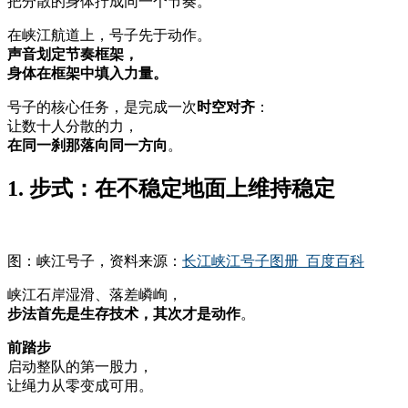
把分散的身体拧成同一个节奏。
在峡江航道上，号子先于动作。
声音划定节奏框架，
身体在框架中填入力量。
号子的核心任务，是完成一次
时空对齐
：
让数十人分散的力，
在同一刹那落向同一方向
。
1. 步式：在不稳定地面上维持稳定
图：峡江号子，资料来源：
长江峡江号子图册_百度百科
峡江石岸湿滑、落差嶙峋，
步法首先是生存技术，其次才是动作
。
前踏步
启动整队的第一股力，
让绳力从零变成可用。