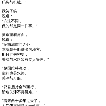
码头与机械。”
我笑了笑，
说道：
“方法不同，
做的却是同一件事。”
黄歇望着河面，
说道：
“纪南城南门之外，
本就是舟船进出的地方。
船只往来密集，
关津与水路皆有专人管理。”
“楚国维持流动，
靠的也是水路、
关津与舟船。”
“鄂君启持金节而行，
沿途关津不得留难。”
“看来两千多年过去了，
人们仍在维持同一件事。”