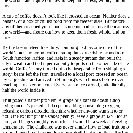
the world—and figure out how to keep them fresh, whole, and on
time.
A cup of coffee doesn’t look like it crossed an ocean. Neither does a
banana, or a box of chilled food from the freezer aisle. But before
any of them reached your hands, someone had to move them across
the world—and figure out how to keep them fresh, whole, and on
time.
By the late nineteenth century, Hamburg had become one of the
world’s most important coffee trading hubs, receiving beans from
South America, Africa, and Asia in a steady stream that built the
city’s wealth and tied it permanently to ports on the other side of the
world. Coffee’s story turned out to be inseparable from shipping’s
story: beans left the farm, travelled to a local port, crossed an ocean
by cargo ship, and arrived in Hamburg’s warehouses before ever
reaching a roaster or a cup. Every sack once carried, quite literally,
half the world inside it.
Fruit posed a harder problem. A grape or a banana doesn’t stop
living once it’s picked—it keeps breathing, consuming oxygen,
releasing carbon dioxide, ripening whether anyone wants it to or
not. One exhibit put the stakes plainly: leave a grape at 32°C for an
hour, and it ages roughly as much as it would in a week at freezing
temperature. The challenge was never simply how to load fruit onto
a ship. It was how to slow down time itself long enough for the fruit