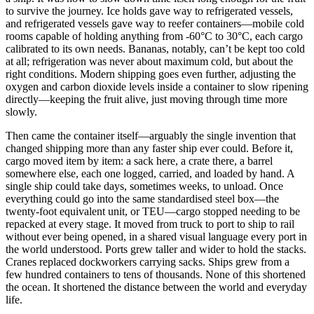
to survive the journey. Ice holds gave way to refrigerated vessels,
and refrigerated vessels gave way to reefer containers—mobile cold
rooms capable of holding anything from -60°C to 30°C, each cargo
calibrated to its own needs. Bananas, notably, can’t be kept too cold
at all; refrigeration was never about maximum cold, but about the
right conditions. Modern shipping goes even further, adjusting the
oxygen and carbon dioxide levels inside a container to slow ripening
directly—keeping the fruit alive, just moving through time more
slowly.
Then came the container itself—arguably the single invention that
changed shipping more than any faster ship ever could. Before it,
cargo moved item by item: a sack here, a crate there, a barrel
somewhere else, each one logged, carried, and loaded by hand. A
single ship could take days, sometimes weeks, to unload. Once
everything could go into the same standardised steel box—the
twenty-foot equivalent unit, or TEU—cargo stopped needing to be
repacked at every stage. It moved from truck to port to ship to rail
without ever being opened, in a shared visual language every port in
the world understood. Ports grew taller and wider to hold the stacks.
Cranes replaced dockworkers carrying sacks. Ships grew from a
few hundred containers to tens of thousands. None of this shortened
the ocean. It shortened the distance between the world and everyday
life.