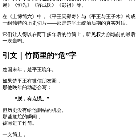
易》《恒先》《容成氏》《彭祖》等。
在《上博简六》中，《平王问郑寿》与《平王与王子木》构成
一组独特的历史切片——那是楚平王统治后期的真实对话。
它们让人得以在两千多年后的竹简上，听见权力崩塌前的最后
一次轰鸣。
引文｜竹简里的“危”字
楚国末年，楚平王晚年。
如果楚平王有微信朋友圈，
那他晚年的动态会写：
“朕，有点慌。”
但历史没有给他删帖的机会。
那些尴尬的瞬间，
被写进了竹简。
一支简上，