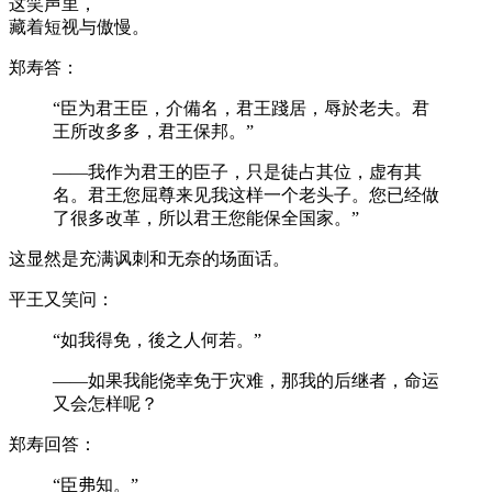
这笑声里，
藏着短视与傲慢。
郑寿答：
“臣为君王臣，介備名，君王踐居，辱於老夫。君
王所改多多，君王保邦。”
——我作为君王的臣子，只是徒占其位，虚有其
名。君王您屈尊来见我这样一个老头子。您已经做
了很多改革，所以君王您能保全国家。”
这显然是充满讽刺和无奈的场面话。
平王又笑问：
“如我得免，後之人何若。”
——如果我能侥幸免于灾难，那我的后继者，命运
又会怎样呢？
郑寿回答：
“臣弗知。”