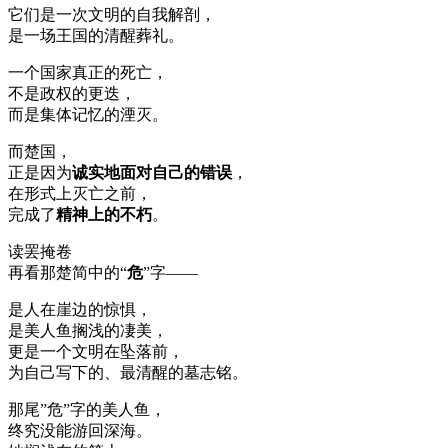
它们是一次文明的自我解剖，
是一场王国的清醒葬礼。
一个国家真正的死亡，
不是政权的更迭，
而是集体记忆的湮灭。
而楚国，
正是因为
诚实地面对自己的错误
，
在形式上灭亡之前，
完成了
精神上的不朽
。
读罢掩卷
再看那楚简中的“
危
”字——
是人在崖边的惊惧，
是美人鱼搁浅的凄美，
更是一个文明在坠落前，
为自己写下的、最清醒的墓志铭。
那尾”危”字的美人鱼，
终究没能游回深海。