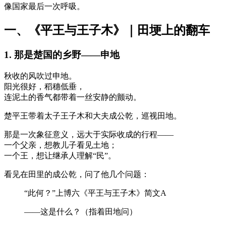
像国家最后一次呼吸。
一、《平王与王子木》｜田埂上的翻车
1. 那是楚国的乡野——申地
秋收的风吹过申地。
阳光很好，稻穗低垂，
连泥土的香气都带着一丝安静的颤动。
楚平王带着太子王子木和大夫成公乾，巡视田地。
那是一次象征意义，远大于实际收成的行程——
一个父亲，想教儿子看见土地；
一个王，想让继承人理解“民”。
看见在田里的成公乾，问了他几个问题：
“此何？”上博六《平王与王子木》简文A
——这是什么？（指着田地问）