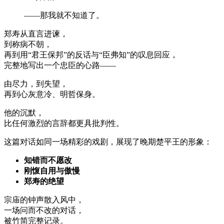
——那我就不知道了。
郑寿从直言进谏，
到称病不朝，
再到用“君王保邦”的反话与“臣弗知”的叹息回应，
完整地写出一个忠臣的心路——
由尽力，到失望，
再到心灰意冷、明哲保身。
他的沉默，
比任何激烈的言辞都更具批判性。
这篇对话如同一场精彩的戏剧，展现了晚期楚平王的形象：
知错而不愿改
刚愎自用与傲慢
郑寿的绝望
宗庙的钟声散入风中，
一场问而不改的对话，
被竹简完整记录。