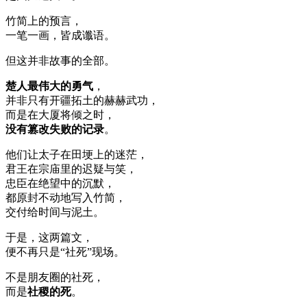
竹简上的预言，
一笔一画，皆成谶语。
但这并非故事的全部。
楚人最伟大的勇气
，
并非只有开疆拓土的赫赫武功，
而是在大厦将倾之时，
没有篡改失败的记录
。
他们让太子在田埂上的迷茫，
君王在宗庙里的迟疑与笑，
忠臣在绝望中的沉默，
都原封不动地写入竹简，
交付给时间与泥土。
于是，这两篇文，
便不再只是“社死”现场。
不是朋友圈的社死，
而是
社稷的死
。