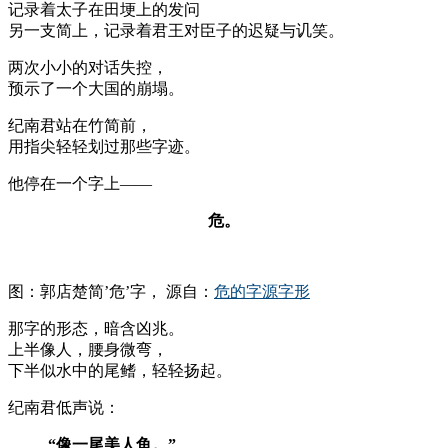
记录着太子在田埂上的发问
另一支简上，记录着君王对臣子的迟疑与讥笑。
两次小小的对话失控，
预示了一个大国的崩塌。
纪南君站在竹简前，
用指尖轻轻划过那些字迹。
他停在一个字上——
危。
图：郭店楚简’危’字， 源自：
危的字源字形
那字的形态，暗含凶兆。
上半像人，腰身微弯，
下半似水中的尾鳍，轻轻扬起。
纪南君低声说：
“像一尾美人鱼。”