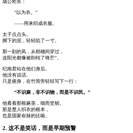
成公乾答：
“以为衣。”
——用来织成衣服。
太子点点头。
脚下的泥，轻轻陷了一寸。
那一刻的风，从稻穗间穿过，
连阳光都像被削钝了锋芒”。
纪南君站在他们身后。
他没有说话。
只是俯身，在竹简旁轻轻写下一行：
“不识麻，非不识物，而是不识民。”
他看着那根麻茎，细而坚韧。
那是楚人织衣的根本，
也是国家命脉的比喻。
2. 这不是笑话，而是早期预警