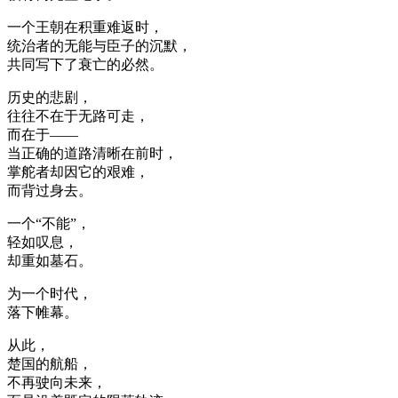
一个王朝在积重难返时，
统治者的无能与臣子的沉默，
共同写下了衰亡的必然。
历史的悲剧，
往往不在于无路可走，
而在于——
当正确的道路清晰在前时，
掌舵者却因它的艰难，
而背过身去。
一个“不能”，
轻如叹息，
却重如墓石。
为一个时代，
落下帷幕。
从此，
楚国的航船，
不再驶向未来，