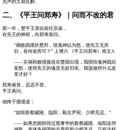
无声的土崩瓦解。
二、《平王问郑寿》｜问而不改的君
那一年，楚平王亲自前往宗庙，
在先王的神前，向郑寿发问。
“禍敗因踵於楚邦，惧鬼神以为怒，使先王无所
归，吾何改而可？” 上博六 《平王问郑寿》简文A
——灾祸和败绩接连在楚国出现，我惧怕鬼神因此
发怒，使得先王的魂灵无处归依。我该做些什么改
变才好？
郑寿俯首，迟迟不答。
平王再问。
他终于缓缓道：
“如毀新都戚陵、臨阳，殺左尹宛、少师无忌。”
——如果您能拆毁过度奢华的新都戚陵、临阳这些
城邑，并诛杀祸国的左尹宛和少师无忌。只有这样