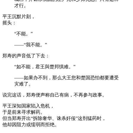
才行。
平王沉默片刻，
摇头：
“不能。”
——“我不能。”
郑寿的声音低了下去：
“如不能，君王與楚邦惧难。”
——如果办不到，那么大王您和楚国恐怕都要遭受
灾难了。
说完这话，郑寿便声称自己有病，不再参与政事。
平王深知国家陷入危机，
于是前来寻求解药。
但当郑寿开出“拆除奢华、诛杀奸佞”这剂猛药时，
他却因阻力或懦弱而拒绝。