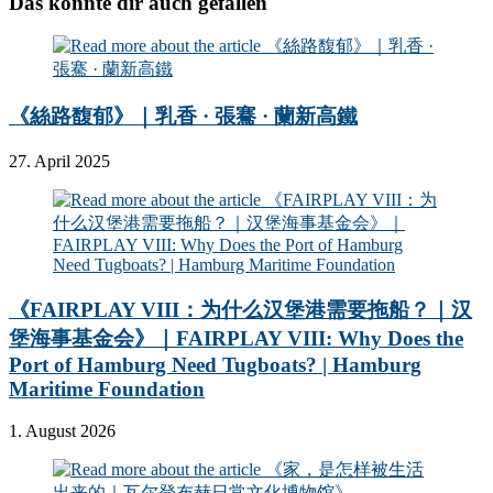
Das könnte dir auch gefallen
《絲路馥郁》｜乳香 · 張騫 · 蘭新高鐵
27. April 2025
《FAIRPLAY VIII：为什么汉堡港需要拖船？｜汉
堡海事基金会》｜FAIRPLAY VIII: Why Does the
Port of Hamburg Need Tugboats? | Hamburg
Maritime Foundation
1. August 2026