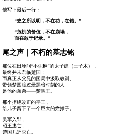
他写下最后一行：
“史之所以明，不在功，在错。”
“危机的价值，不在崩塌，
而在敢于记录。”
尾之声｜不朽的墓志铭
那位在田埂间“不识麻”的太子建（王子木），
最终并未君临楚国；
而真正从父兄的困局中汲取教训、
带领楚国渡过最黑暗时刻的人，
是他的弟弟——楚昭王。
那个拒绝改正的平王，
给儿子留下了一个巨大的烂摊子。
吴军入郢，
昭王逃亡，
楚国几近灭亡。