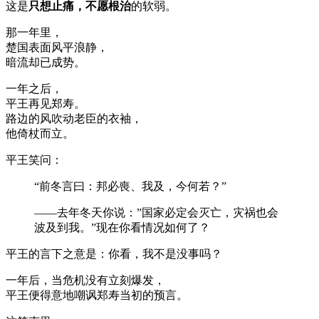
这是
只想止痛，不愿根治
的软弱。
那一年里，
楚国表面风平浪静，
暗流却已成势。
一年之后，
平王再见郑寿。
路边的风吹动老臣的衣袖，
他倚杖而立。
平王笑问：
“前冬言曰：邦必喪、我及，今何若？”
——去年冬天你说：”国家必定会灭亡，灾祸也会
波及到我。”现在你看情况如何了？
平王的言下之意是：你看，我不是没事吗？
一年后，当危机没有立刻爆发，
平王便得意地嘲讽郑寿当初的预言。