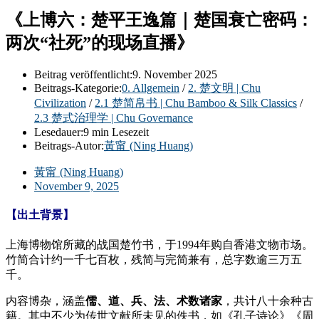
《上博六：楚平王逸篇｜楚国衰亡密码：
两次“社死”的现场直播》
Beitrag veröffentlicht:
9. November 2025
Beitrags-Kategorie:
0. Allgemein
/
2. 楚文明 | Chu
Civilization
/
2.1 楚简帛书 | Chu Bamboo & Silk Classics
/
2.3 楚式治理学 | Chu Governance
Lesedauer:
9 min Lesezeit
Beitrags-Autor:
黃甯 (Ning Huang)
黃甯 (Ning Huang)
November 9, 2025
【出土背景】
上海博物馆所藏的战国楚竹书，于1994年购自香港文物市场。
竹简合计约一千七百枚，残简与完简兼有，总字数逾三万五
千。
内容博杂，涵盖
儒、道、兵、法、术数诸家
，共计八十余种古
籍。其中不少为传世文献所未见的佚书，如《孔子诗论》《周