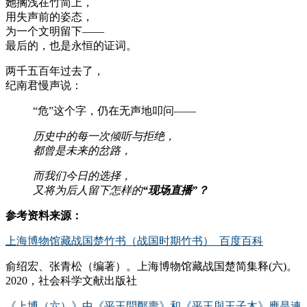
她搁浅在竹简上，
用失声前的姿态，
为一个文明留下——
最后的，也是永恒的证词。
两千五百年过去了，
纪南君慢声说：
“危”这个字，仍在无声地叩问——
历史中的每一次倾听与拒绝，
都曾是未来的岔路，
而我们今日的选择，
又将为后人留下怎样的
“现场直播”？
参考资料来源：
上海博物馆藏战国楚竹书（战国时期竹书）_百度百科
俞绍宏、张青松（编著）。上海博物馆藏战国楚简集释(六)。
2020，社会科学文献出版社
《上博（六）》中《平王問鄭壽》和《平王與王子木》應是連