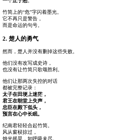
一个
止于怒
。
竹简上的“危”字闪着墨光。
它不再只是警告，
而是命运的句号。
2. 楚人的勇气
然而，楚人并没有删掉这些失败。
他们没有改写成史诗，
也没有让竹简只歌颂胜利。
他们让那两次失控的对话
都被完整记录：
太子在田埂上迷茫，
君王在朝堂上失声，
忠臣在殿下低头，
预言在心中长眠。
纪南君轻轻合起竹简。
风从窗棂掠过，
烛光摇晃，如呼吸未尽。