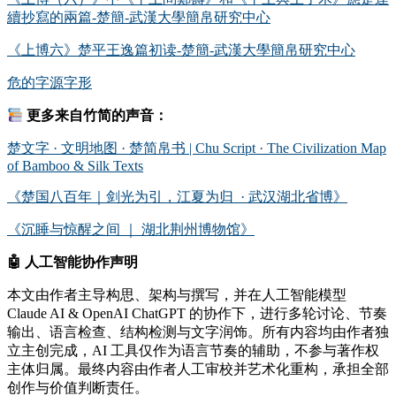
續抄寫的兩篇-楚簡-武漢大學簡帛研究中心
《上博六》楚平王逸篇初读-楚簡-武漢大學簡帛研究中心
危的字源字形
更多来自竹简的声音：
楚文字 · 文明地图 · 楚简帛书 | Chu Script · The Civilization Map
of Bamboo & Silk Texts
《楚国八百年｜剑光为引，江夏为归 · 武汉湖北省博》
《沉睡与惊醒之间 ｜ 湖北荆州博物馆》
🤖
人工智能协作声明
本文由作者主导构思、架构与撰写，并在人工智能模型
Claude AI & OpenAI ChatGPT 的协作下，进行多轮讨论、节奏
输出、语言检查、结构检测与文字润饰。所有内容均由作者独
立主创完成，AI 工具仅作为语言节奏的辅助，不参与著作权
主体归属。最终内容由作者人工审校并艺术化重构，承担全部
创作与价值判断责任。