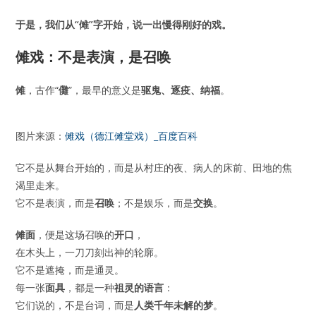
于是，我们从“傩”字开始，说一出慢得刚好的戏。
傩戏：不是表演，是召唤
傩
，古作“
儺
”，最早的意义是
驱鬼、逐疫、纳福
。
图片来源：
傩戏（德江傩堂戏）_百度百科
它不是从舞台开始的，而是从村庄的夜、病人的床前、田地的焦
渴里走来。
它不是表演，而是
召唤
；不是娱乐，而是
交换
。
傩面
，便是这场召唤的
开口
，
在木头上，一刀刀刻出神的轮廓。
它不是遮掩，而是通灵。
每一张
面具
，都是一种
祖灵的语言
：
它们说的，不是台词，而是
人类千年未解的梦
。