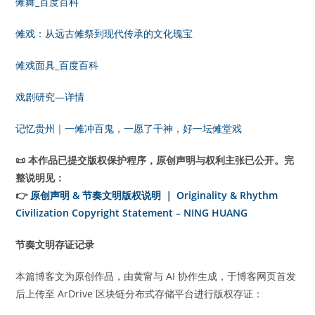
傩舞_百度百科
傩戏：从远古傩祭到现代传承的文化瑰宝
傩戏面具_百度百科
戏剧研究—详情
记忆贵州｜一傩冲百鬼，一愿了千神，好一坛傩堂戏
📜 本作品已提交版权保护程序，原创声明与权利主张已公开。完
整说明见：
👉
原创声明 & 节奏文明版权说明 ｜ Originality & Rhythm
Civilization Copyright Statement – NING HUANG
节奏文明存证记录
本篇博客文为原创作品，由黄甯与 AI 协作生成，于博客网页首发
后上传至 ArDrive 区块链分布式存储平台进行版权存证：