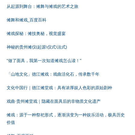
从起源到舞台：傩舞与傩戏的艺术之旅
傩舞和傩戏_百度百科
傩戏探秘：傩技奥秘，视觉盛宴
神秘的贵州傩仪(起源\仪式\法式)
“做了面具，我第一次知道傩戏怎么读！”
「山地文化」德江傩戏：戏曲活化石，传承数千年
文化中国行｜德江傩堂戏：具有浓厚娱人色彩的原始剧种
戏曲·贵州傩堂戏｜隐藏在面具后的非物质文化遗产
傩戏：源于一种祭祀形式，逐渐演变为一种娱乐活动，极具历史
价值