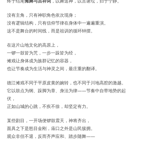
终于结尾
傩舞与吉祥词
，以舞送神，以言谢坛，归于宁静。
没有主角，只有神职角色依次现身；
没有逻辑结构，只有信仰节律在身体中一遍遍重演。
这不是舞台的时间线，而是祖训的循环钟摆。
在这片山地文化的高原上，
一锣一鼓皆为咒，一步一跺皆为经，
傩戏让身体成为族群记忆的容器，
也让节奏成为生活与神灵之间，最庄重的翻译。
德江傩戏不同于平原皮黄的婉转，也不同于川地高腔的激越。
它以鼓点为纲、跺脚为章、身法为律——节奏中自带地势的起
伏，
正如山城的心跳，不疾不徐，却坚定有力。
某些剧目，一开场便锣鼓震天，神将齐出，
面具之下是怒目金刚，庙口之外是山民簇拥。
观众非但不退，反而齐声应和、踏步随舞——