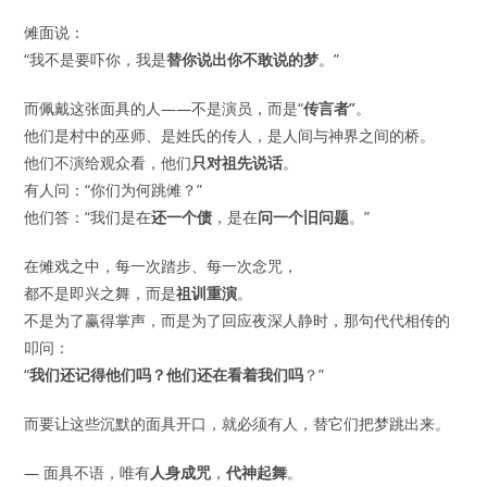
傩面说：
“我不是要吓你，我是
替你说出你不敢说的梦
。”
而佩戴这张面具的人——不是演员，而是“
传言者”
。
他们是村中的巫师、是姓氏的传人，是人间与神界之间的桥。
他们不演给观众看，他们
只对祖先说话
。
有人问：“你们为何跳傩？”
他们答：“我们是在
还一个债
，是在
问一个旧问题
。”
在傩戏之中，每一次踏步、每一次念咒，
都不是即兴之舞，而是
祖训重演
。
不是为了赢得掌声，而是为了回应夜深人静时，那句代代相传的
叩问：
“
我们还记得他们吗？他们还在看着我们吗
？”
而要让这些沉默的面具开口，就必须有人，替它们把梦跳出来。
— 面具不语，唯有
人身成咒
，
代神起舞
。