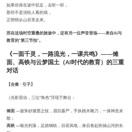
如果你肯在途中驻足，去听一听，
那些不是演给人看的戏，
正悄悄从山谷里走来。
而在这场时空重叠的旅途中，还有另一位声音登场——来自AI与
教育的“第三节拍”。
《一面千灵，一路流光，一课共鸣》——傩
面、高铁与云梦国土（AI时代的教育）的三重
对话
【合奏 · 引子】
（光影晃动，三位“角色”浮现于舞台：
傩面
—披朱砂黛墨之纹，眉目森严，手执桃木雕刀，一身神意未
散；
高铁 —
银光利落，足踏钢轨，目若风电，身后卷起疾驰山河的长