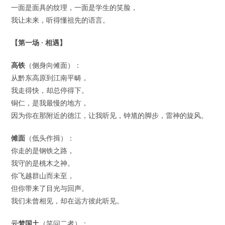
一面是面具的纹理，一面是学生的笑脸，
我让未来，听得懂祖先的语言。
【第一场 · 相遇】
高铁
（侧身向傩面）：
从黔东高原到江南平畴，
我走得快，却总停得下。
铜仁，是我最慢的地方，
因为你在那附近的德江，让我听见，钟馗的脚步，雷神的旋风。
傩面
（低头作揖）：
你走的是钢铁之路，
我守的是桃木之神。
你飞越群山而未至，
但你带来了目光与回声。
我们未曾相见，却在远方彼此听见。
云梦国土
（笑问二者）：