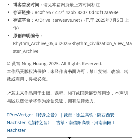
博客首发时间
：请见本篇网页最上方时间标注
存证链接
：840f1957-c27f-42bb-8207-0d4df12aa98e
存证平台
：ArDrive（arweave.net）(已于 2025年7月5日 上
传)
原创声明编号
：
Rhythm_Archive_05Juli2025/Rhythm_Civilization_View_Ma
ster_Archive
© 黄甯 Ning Huang, 2025. All Rights Reserved.
本作品受版权法保护，未经作者书面许可，禁止复制、改编、转
载或商用，侵权必究。
📍若未来作品用于出版、课程、NFT或国际展览等用途，本声明
与区块链记录将作为原创凭证，拥有法律效力。
Prev
Voriger
《转身之音》｜琵琶 · 徐兰高铁 · 陕西西安
Nächster
《流转之音》｜古筝 · 南信阳高铁 · 河南南阳
Nächster