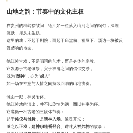
山地之韵：节奏中的文化主权
在贵州的群岭褶皱间，德江如一粒落入山河之间的铜钉，深埋、
沉默，却从未生锈。
这里的戏，不起于剧院，而起于庙堂前、祖屋下、溪边一块被反
复踏响的地面。
德江傩堂戏，不是唱词的艺术，而是身体的宗教。
它发源于古老傩祭，兴于神鬼之间的信仰交涉，
既为“
酬神
”，亦为“
娱
人”，
如一场在神意与人情之间持续回响的山地协奏。
傩面一戴，神灵附体。
德江傩戏的演出，并不以剧情为纲，而以神事为序。
它遵循一种古老的三段体节奏：
起于
傩仪与傩舞
，是
请神入场
、通灵开坛；
继之以
正戏
，是
神职轮番登台
、讲述
人神共构
的故事；