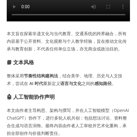
本文旨在探索非遗文化与当代教育、交通系统的跨界融合，所有
内容基于公开资料、文化观察与个人教学经验，旨在推动文化传
承与教育创新，不代表任何单位立场，亦无商业或政治目的。
📘 文本风格
整体采用
节奏性结构建构法
，结合美学、地理、历史与人文技
术，尝试在
AI 时代
重新定义
语言与文化
之间的
感知路径
。
🤖 人工智能协作声明
本文由作者主导构思、架构与撰写，并在人工智能模型（OpenAI
ChatGPT）协作下，进行多轮人机共创：包括想法讨论、资料整
合生成与语言润饰。最终内容由作者人工审校并艺术化重构，承
担全部创作与价值判断责任。