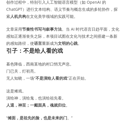
创作过程中，特别引入人工智能语言模型（如 OpenAI 的
ChatGPT）进行文本结构、语义节奏与概念生成的多轮协作，探
索
人机共构
在文化美学领域的实践可能。
文章采用
节奏性书写与叙事方法
。当 AI 时代语言日趋平面，文化
感知正逐渐丧失之际，本项目试图在文化与技术之间搭建一条新
的感知路径，使
语言
重新成为
文明的心跳
。
引子：不是给人看的戏
暮色降临，西南某地的村口悄无声息。
门已关，灯初亮。
无人知晓，一场“
不是演给人看的戏
”正在开始。
这是傩戏。
演给神，演给鬼，也演给祖先看。
人退，神至；一戴面具，魂就归位
。
“
傩面，是祖先的脸，也是未来的门
。”