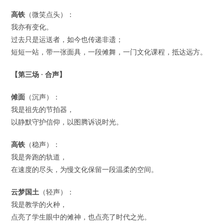
高铁
（微笑点头）：
我亦有变化。
过去只是运送者，如今也传递非遗；
短短一站，带一张面具，一段傩舞，一门文化课程，抵达远方。
【第三场 · 合声】
傩面
（沉声）：
我是祖先的节拍器，
以静默守护信仰，以图腾诉说时光。
高铁
（稳声）：
我是奔跑的轨道，
在速度的尽头，为慢文化保留一段温柔的空间。
云梦国土
（轻声）：
我是教学的火种，
点亮了学生眼中的傩神，也点亮了时代之光。