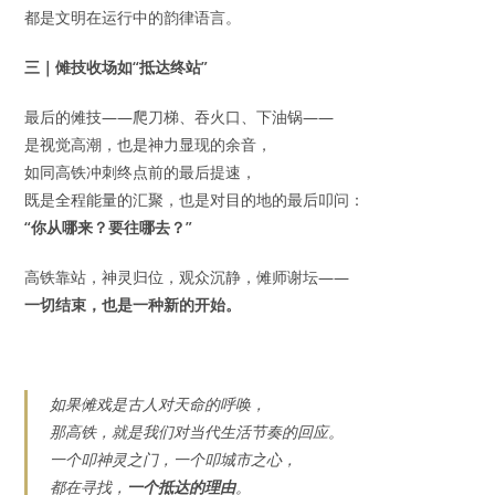
都是文明在运行中的韵律语言。
三｜傩技收场如“抵达终站”
最后的傩技——爬刀梯、吞火口、下油锅——
是视觉高潮，也是神力显现的余音，
如同高铁冲刺终点前的最后提速，
既是全程能量的汇聚，也是对目的地的最后叩问：
“你从哪来？要往哪去？”
高铁靠站，神灵归位，观众沉静，傩师谢坛——
一切结束，也是一种新的开始。
如果傩戏是古人对天命的呼唤，
那高铁，就是我们对当代生活节奏的回应。
一个叩神灵之门，一个叩城市之心，
都在寻找，
一个抵达的理由
。