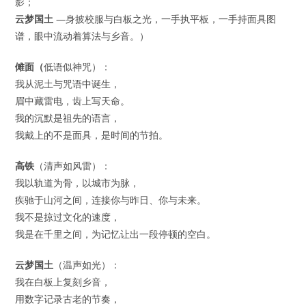
影；
云梦国土
—身披校服与白板之光，一手执平板，一手持面具图
谱，眼中流动着算法与乡音。）
傩面（
低语似神咒）：
我从泥土与咒语中诞生，
眉中藏雷电，齿上写天命。
我的沉默是祖先的语言，
我戴上的不是面具，是时间的节拍。
高铁
（清声如风雷）：
我以轨道为骨，以城市为脉，
疾驰于山河之间，连接你与昨日、你与未来。
我不是掠过文化的速度，
我是在千里之间，为记忆让出一段停顿的空白。
云梦国土
（温声如光）：
我在白板上复刻乡音，
用数字记录古老的节奏，