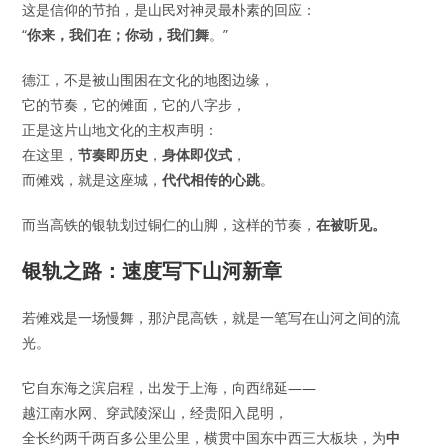
这是信仰的节拍，是山民对神灵最朴素的回应：
“
你来，我们在；你动，我们舞
。”
德江，不是被山围困在文化的地图边缘，
它的节奏，它的傩面，它的八字步，
正是这片山地文化的主权声明：
在这里，
节奏即历史
，
身体即仪式
，
而傩戏，就是这座城，
代代相传的心跳
。
而当高铁的银轨划过铜仁的山脚，这样的节奏，
在被听见。
银轨之路：速度写下山河新章
若傩戏是一场慢舞，那沪昆高铁，就是一笔写在山河之间的流
光。
它自东海之滨启程，出发于上海，向西绵延——
越江南水网、穿武陵深山，经贵阳入昆明，
全长约两千两百多公里公里，横贯中国东中西三大板块，为
中