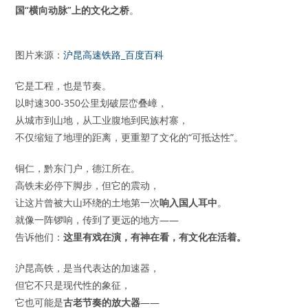
国“横向动脉”上的文化之桥
。
图片来源：
沪昆高速铁路_百度百科
它是工程，也是节奏。
以时速300-350公里划破层峦叠嶂，
从城市到山地，从工业腹地到民族村寨，
不仅缩短了地理的距离，更重塑了文化的“可抵达性”。
铜仁，黔东门户，德江所在。
高铁未必停下脚步，但它的震动，
让这片曾被大山环绕的土地第一次
响入国人耳中
。
就像一阵锣响，传到了更远的地方——
告诉他们：
这里有戏在演，有神在看，有文化在活着。
沪昆高铁，是当代表达的加速器，
但它不只是现代性的象征，
它也可能是
古老节奏的放大器
——