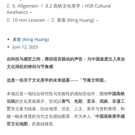
veröffentlicht:
Beitrags-
0. Allgemein
/
8.2 高铁文化美学｜HSR Cultural
Kategorie:
Aesthetics
Lesedauer:
Beitrags-
10 min Lesezeit
黃甯 (Ning Huang)
Autor:
黃甯 (Ning Huang)
Juni 12, 2025
在科技与感官之间，尋回语言跳动的声音 – 为中国速度注入來自
文化深处的律动与节奏感
这是一份关于文化美学的未来提案——「节奏文明观」
本项目是一项结合研究性与实验性的感知型创作，围绕
中国高铁
沿线
的文化景观展开，尝试以
香气
、
色彩
、
音乐
、
戏曲
、
非遗工
艺
等元素为线索，结合地理、历史、人文、美学与资料整理，构
建一幅多维度的当代文化感知图谱，作为本人「
中国高铁美学感
官文化地图
」的基础雏形。