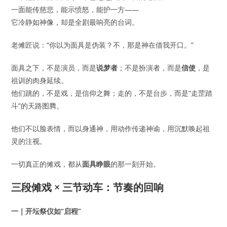
一面能传慈悲，能示愤怒，能护一方——
它冷静如神像，却是全剧最响亮的台词。
老傩匠说：“你以为面具是伪装？不，那是神在借我开口。”
面具之下，不是演员，而是
说梦者
；不是扮演者，而是
信使
，是
祖训的肉身延续。
他们跳的，不是戏，是信仰之舞；走的，不是台步，而是“走罡踏
斗”的天路图腾。
他们不以脸表情，而以身通神，用动作传递神谕，用沉默唤起祖
灵的注视。
一切真正的傩戏，都从
面具睁眼
的那一刻开始。
三段傩戏 × 三节动车：节奏的回响
一｜开坛祭仪如“启程”