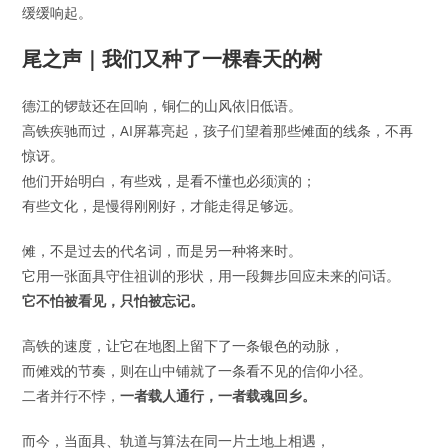
缓缓响起。
尾之声｜我们又种了一棵春天的树
德江的锣鼓还在回响，铜仁的山风依旧低语。
高铁疾驰而过，AI屏幕亮起，孩子们望着那些傩面的线条，不再
惊讶。
他们开始明白，有些戏，是看不懂也必须演的；
有些文化，是慢得刚刚好，才能走得足够远。
傩，不是过去的代名词，而是另一种将来时。
它用一张面具守住祖训的形状，用一段舞步回应未来的问话。
它不怕被看见，只怕被忘记。
高铁的速度，让它在地图上留下了一条银色的动脉，
而傩戏的节奏，则在山中铺就了一条看不见的信仰小径。
二者并行不悖，
一者载人通行，一者载魂回乡。
而今，当面具、轨道与算法在同一片土地上相遇，