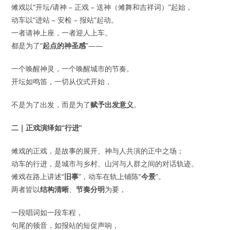
傩戏以“开坛/请神 – 正戏 – 送神（傩舞和吉祥词）”起始，
动车以“进站 – 安检 – 报站”起动。
一者请神上座，一者迎人上车。
都是为了“
起点的神圣感
”——
一个唤醒神灵，一个唤醒城市的节奏。
开坛如鸣笛，一切从仪式开始，
不是为了出发，而是为了
赋予出发意义
。
二｜正戏演绎如“行进”
傩戏的正戏，是故事的展开、神与人共演的正中之场；
动车的行进，是城市与乡村、山河与人群之间的对话轨迹。
傩戏在路上讲述“
旧事
”，动车在轨上铺陈“
今景
”。
两者皆以
结构清晰
、
节奏分明
为要，
一段唱词如一段车程，
句尾的顿音，如报站的短促声响，