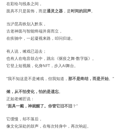
在彩绘与线条之间，
面具不只是装饰，而是
通灵之器
，是
时间的回声
。
当沪昆高铁划入黔东，
古老神面与智能终端并肩而立，
在疾驰中，一起凝视来路，叩问归途。
有人说，傩戏已远去；
也有人在电音鼓点中，跳出《驱疫之舞·数字版》。
它登上短视频，化身NFT，步入AI舞台。
“我不知这是不是傩戏，但我知道，
那不是终结，而是开始
。”
傩，从不怕变化，怕的是遗忘
。
正如老傩匠说：
“
面具一戴，神就醒了。你管它旧不旧
？”
它缓慢，却不落后，
像文化深处的鼓声，在每次转身中，再次响起。