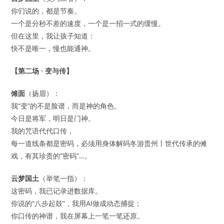
你们说的，都是节奏。
一个是分秒不差的速度，一个是一招一式的缓慢。
但在这里，我让孩子知道：
快不是唯一，慢也能通神。
【第二场 · 变与传】
傩面
（扬眉）：
我“变”的不是脸谱，而是神的角色。
今日是将军，明日是门神。
我的咒语代代口传，
每一道线条都是密码，必须用身体解码
冬游贵州丨世代传承的傩
戏，有其珍贵的“密码”…
。
云梦国土
（举笔一指）：
这密码，我已记录进数据库。
你说的“八步起鼓”，我用AI做成动态捕捉；
你口传的神谱，我在屏幕上一笔一笔还原。