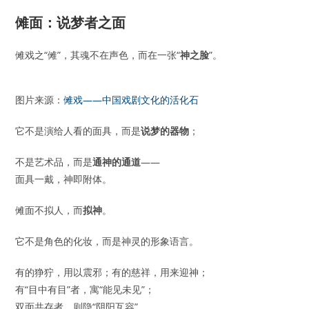
傩面：说梦者之面
傩戏之“傩”，其魂不在声色，而在一张“
神之脸
”。
图片来源：
傩戏——中国戏剧文化的活化石
它不是演给人看的面具，而是
说梦的器物
；
不是艺术品，而是
通神的通道
——
面具一戴，神即附体。
傩面不拟人，而
拟神
。
它不是角色的化妆，而是神灵的形象语言。
有的狰狞，用以震邪；有的慈祥，用来迎神；
有“目中有目”者，寓“能见未见”；
双面共存者，则隐“阴阳互容”。