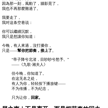
因為那一刻，風動了，牆影晃了，
我也不再那麼難過了。
我要走了，
我对这条空巷说：
你可以繼續沉默，
我只是想讓你知道：
今晚，有人來過，沒打擾你，
只是——
幫你把節奏，接上了
。
“帝子降兮北渚，目眇眇兮愁予。”
——《九歌·湘夫人》
但今晚，你知道了。
在这无名之处，
有人为你，轻轻按下播放键——
不为传播，不为纪念，
只为让你，
回家。