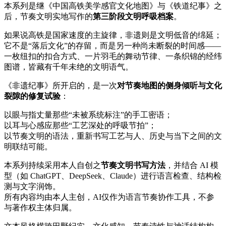
本系列是继《中国高铁美学感官文化地图》与《铁道纪事》之
后，节奏文明实地写作的
第三阶段文明呼吸档案
。
如果说高铁是国家速度的主旋律，非遗则是文明低音的绵延；
它不是“落后文化”的存留，而是另一种尚未断裂的时间感——
一枚纽扣的扣合方式、一片羽毛的舞动节律、一条织锦的经纬
图谱，皆藏有千年未绝的文明语气。
《非遗纪事》所开启的，是一次
对节奏地图的侧身倾听与文化
裂隙的修复试验
：
以眼与指丈量那些“未被系统标注”的手工密语；
以耳与心感应那些“工艺深处的呼吸节拍”；
以节奏文明的语法，重新书写工艺与人、历史与当下之间的文
明联结可能。
本系列持续采用本人自创之
节奏文明书写方法
，并结合 AI 模
型（如 ChatGPT、DeepSeek、Claude）进行语言检查、结构检
测与文字润饰。
所有内容均由本人主创，AI仅作为语言节奏协作工具，不参
与著作权主体归属。