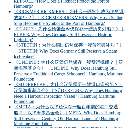
REPSOLD: How Does a Fireboat Protect the Port of
Hamburg?
《RICKMER RICKMERS：为什么一艘帆船成为汉堡港
的象征？》｜RICKMER RICKMERS: Why Has a Sailing
Ship Become the Symbol of the Port of Hamburg?
《ELBE 3：为什么德国至今仍保存一艘历史灯船？》｜
ELBE 3: Why Does Germany Still Preserve a Historic
Lightship?
《STETTIN：为什么德国仍然保存一艘蒸汽破冰船？》
｜STETTIN: Why Does Germany Still Preserve a Steam
Icebreaker?
《UNDINE：为什么汉堡仍然保存一艘货运帆船？｜汉
堡海事基金会》｜UNDINE: Why Does Hamburg Still
Preserve a Traditional Cargo Schooner? | Hamburg Maritime
Foundation
《SÜDERELBE：为什么汉堡需要一艘港口巡检船？｜
汉堡海事基金会》｜SÜDERELBE: Why Does Hamburg
Need a Harbour Inspection Vessel? | Hamburg Maritime
Foundation
《META：为什么汉堡还保存一艘百年前的港口交通
船？｜汉堡海事基金会》｜META: Why Does Hamburg
Still Preserve a Century-Old Harbour Launch? | Hamburg
Maritime Foundation