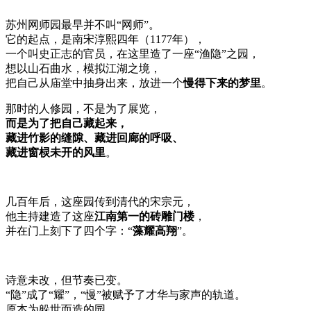
苏州网师园最早并不叫“网师”。
它的起点，是南宋淳熙四年（1177年），
一个叫史正志的官员，在这里造了一座“渔隐”之园，
想以山石曲水，模拟江湖之境，
把自己从庙堂中抽身出来，放进一个
慢得下来的梦里
。
那时的人修园，不是为了展览，
而是为了把自己藏起来，
藏进竹影的缝隙、藏进回廊的呼吸、
藏进窗棂未开的风里
。
几百年后，这座园传到清代的宋宗元，
他主持建造了这座
江南第一的砖雕门楼
，
并在门上刻下了四个字：“
藻耀高翔
”。
诗意未改，但节奏已变。
“隐”成了“耀”，“慢”被赋予了才华与家声的轨道。
原本为躲世而造的园，