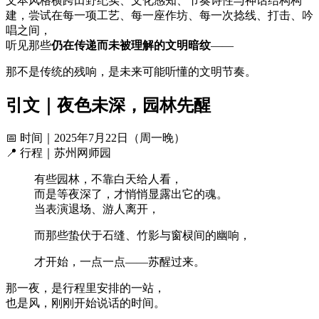
文本风格横跨田野纪实、文化感知、节奏诗性与神话结构构
建，尝试在每一项工艺、每一座作坊、每一次捻线、打击、吟
唱之间，
听见那些
仍在传递而未被理解的文明暗纹
——
那不是传统的残响，是未来可能听懂的文明节奏。
引文｜夜色未深，园林先醒
📅 时间｜2025年7月22日（周一晚）
📍 行程｜苏州网师园
有些园林，不靠白天给人看，
而是等夜深了，才悄悄显露出它的魂。
当表演退场、游人离开，
而那些蛰伏于石缝、竹影与窗棂间的幽响，
才开始，一点一点——苏醒过来。
那一夜，是行程里安排的一站，
也是风，刚刚开始说话的时间。