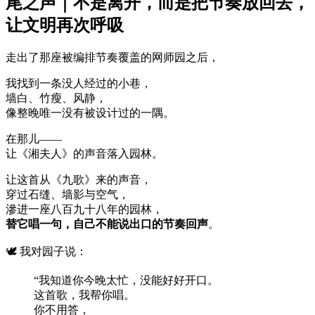
尾之声｜不是离开，而是把节奏放回去，
让文明再次呼吸
走出了那座被编排节奏覆盖的网师园之后，
我找到一条没人经过的小巷，
墙白、竹瘦、风静，
像整晚唯一没有被设计过的一隅。
在那儿——
让《湘夫人》的声音落入园林。
让这首从《九歌》来的声音，
穿过石缝、墙影与空气，
滲进一座八百九十八年的园林，
替它唱一句，自己不能说出口的节奏回声
。
🕊️ 我对园子说：
“我知道你今晚太忙，没能好好开口。
这首歌，我帮你唱。
你不用答，