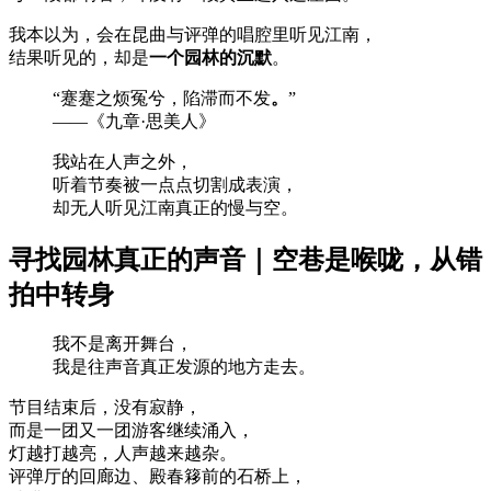
我本以为，会在昆曲与评弹的唱腔里听见江南，
结果听见的，却是
一个园林的沉默
。
“蹇蹇之烦冤兮，陷滞而不发
。
”
——《九章·思美人》
我站在人声之外，
听着节奏被一点点切割成表演，
却无人听见江南真正的慢与空。
寻找园林真正的声音｜空巷是喉咙，从错
拍中转身
我不是离开舞台，
我是往声音真正发源的地方走去。
节目结束后，没有寂静，
而是一团又一团游客继续涌入，
灯越打越亮，人声越来越杂。
评弹厅的回廊边、殿春簃前的石桥上，