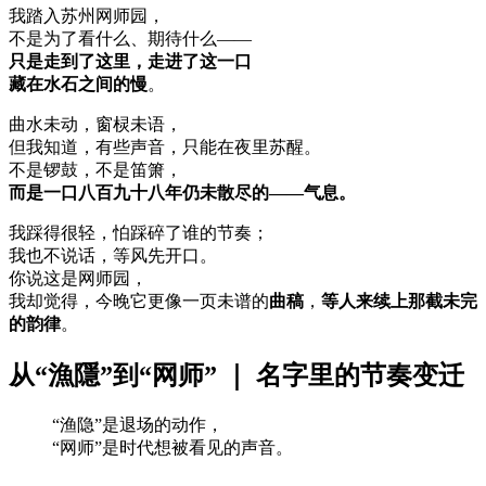
我踏入苏州网师园，
不是为了看什么、期待什么——
只是走到了这里，走进了这一口
藏在水石之间的慢
。
曲水未动，窗棂未语，
但我知道，有些声音，只能在夜里苏醒。
不是锣鼓，不是笛箫，
而是一口八百九十八年仍未散尽的——气息。
我踩得很轻，怕踩碎了谁的节奏；
我也不说话，等风先开口。
你说这是网师园，
我却觉得，今晚它更像一页未谱的
曲稿
，
等人来续上那截未完
的韵律
。
从“漁隱”到“网师” ｜ 名字里的节奏变迁
“渔隐”是退场的动作，
“网师”是时代想被看见的声音。