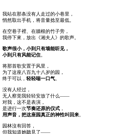
我站在那条没有人走过的小巷里，
悄然取出手机，将音量捻至最低。
在空巷子裡、在牆根的竹子旁，
我停下來，放出《湘夫人》的歌声。
歌声很小，小到只有墙能听见，
小到只有风能记住
。
将那首歌安置于风里，
为了这座八百九十八岁的园，
终于可以，
轻轻喘一口气
。
没有人经过，
无人察觉我轻轻安放了什么——
对我，这不是表演，
是进行一次
节奏还原的仪式
，
用声音，把这座园真正的神性叫回来
。
园林沒有回答，
但我知道她聽見了——