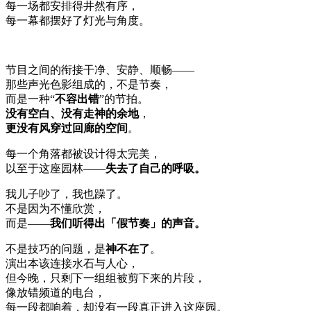
每一场都安排得井然有序，
每一幕都摆好了灯光与角度。
节目之间的衔接干净、安静、顺畅——
那些声光色影组成的，不是节奏，
而是一种“
不容出错
”的节拍。
没有空白、没有走神的余地
，
更没有风穿过回廊的空间
。
每一个角落都被设计得太完美，
以至于这座园林——
失去了自己的呼吸。
我儿子吵了，我也躁了。
不是因为不懂欣赏，
而是——
我们听得出「假节奏」的声音。
不是技巧的问题，是
神不在了
。
演出本该连接水石与人心，
但今晚，只剩下一组组被剪下来的片段，
像放错频道的电台，
每一段都响着，却没有一段真正进入这座园。