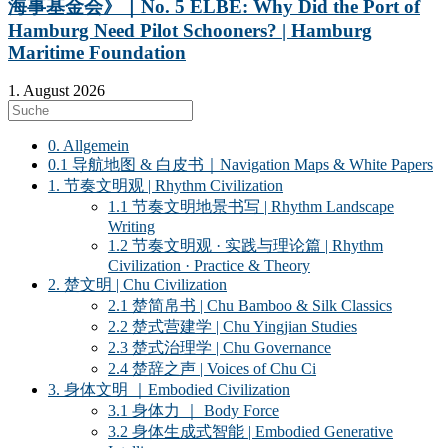
海事基金会》｜No. 5 ELBE: Why Did the Port of
Hamburg Need Pilot Schooners? | Hamburg
Maritime Foundation
1. August 2026
0. Allgemein
0.1 导航地图 & 白皮书｜Navigation Maps & White Papers
1. 节奏文明观 | Rhythm Civilization
1.1 节奏文明地景书写 | Rhythm Landscape
Writing
1.2 节奏文明观 · 实践与理论篇 | Rhythm
Civilization · Practice & Theory
2. 楚文明 | Chu Civilization
2.1 楚简帛书 | Chu Bamboo & Silk Classics
2.2 楚式营建学 | Chu Yingjian Studies
2.3 楚式治理学 | Chu Governance
2.4 楚辞之声 | Voices of Chu Ci
3. 身体文明 ｜Embodied Civilization
3.1 身体力 ｜ Body Force
3.2 身体生成式智能 | Embodied Generative