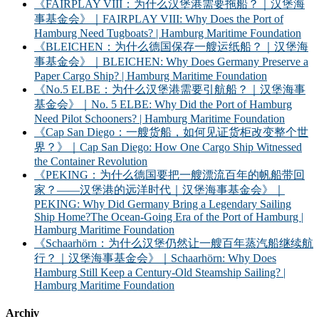
《FAIRPLAY VIII：为什么汉堡港需要拖船？｜汉堡海
事基金会》｜FAIRPLAY VIII: Why Does the Port of
Hamburg Need Tugboats? | Hamburg Maritime Foundation
《BLEICHEN：为什么德国保存一艘运纸船？｜汉堡海
事基金会》｜BLEICHEN: Why Does Germany Preserve a
Paper Cargo Ship? | Hamburg Maritime Foundation
《No.5 ELBE：为什么汉堡港需要引航船？｜汉堡海事
基金会》｜No. 5 ELBE: Why Did the Port of Hamburg
Need Pilot Schooners? | Hamburg Maritime Foundation
《Cap San Diego：一艘货船，如何见证货柜改变整个世
界？》｜Cap San Diego: How One Cargo Ship Witnessed
the Container Revolution
《PEKING：为什么德国要把一艘漂流百年的帆船带回
家？——汉堡港的远洋时代｜汉堡海事基金会》｜
PEKING: Why Did Germany Bring a Legendary Sailing
Ship Home?The Ocean-Going Era of the Port of Hamburg |
Hamburg Maritime Foundation
《Schaarhörn：为什么汉堡仍然让一艘百年蒸汽船继续航
行？｜汉堡海事基金会》｜Schaarhörn: Why Does
Hamburg Still Keep a Century-Old Steamship Sailing? |
Hamburg Maritime Foundation
Archiv