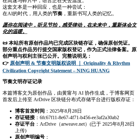
在高速与碎片中，语言正在失去温度。
这套文本是一种回应，也是一种尝试：
在AI的时代，用人类的
节奏
，重新书写人类的记忆。
愿你在阅读中，听见节拍，感受律动，在未来中，重新体会文
化的温暖。
📜 本站所有原创作品均已完成区块链存证，确保原创凭证。
部分重点作品另行提交国家版权登记，作为正式法律备案。原
创声明与权利主张已公开。完整说明见：
👉
原创声明 & 节奏文明版权说明 ｜ Originality & Rhythm
Civilization Copyright Statement – NING HUANG
节奏文明存证记录
本篇博客文为原创作品，由黄甯与 AI 协作生成，于博客网页
首发后上传至 ArDrive 区块链分布式存储平台进行版权存证：
博客首发时间
：2025年8月28日
存证链接
：6fc67f11-8e67-4f71-b456-ee3af2a30ab2
存证平台
：ArDrive（arweave.net）(已于 2025年8月28日
上传)
原创声明编号
：