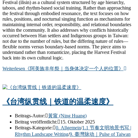
Festival (ilisin) as a cultural system structured by age hierarchy,
taboos, and rhythm-based social training. Rather than approaching
the festival through embodied resonance, the text focuses on how
rules, positions, and nocturnal singing function as mechanisms for
maintaining internal order, responsibility, and relational boundaries
within the community. It also addresses why conflicts historically
occurred between Han settlers and Indigenous groups in Taiwan:
not due to the number of rules, but the differing nature of rules—
flexible norms versus boundary-based norms. The piece aims to
understand rather than romanticize, placing the Harvest Festival
back into its own cultural logic.
Weiterlesen
《阿美族丰年祭｜当身体决定一个人的位置》
《台湾纵贯线｜铁道的温柔速度》
Beitrags-Autor:
黃甯 (Ning Huang)
Beitrag veröffentlicht:
15. Oktober 2025
Beitrags-Kategorie:
0. Allgemein
/
1.1 节奏文明地景书写 |
Rhythm Landscape Writing
/
9. 臺灣脉动｜Pulse of Taiwan