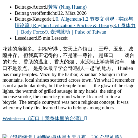
Beitrags-Autor:
黃甯 (Ning Huang)
Beitrag veröffentlicht:
2. März 2026
Beitrags-Kategorie:
0. Allgemein
/
1.2 节奏文明观 · 实践与
理论篇 | Rhythm Civilization · Practice & Theory
/
3.1 身体力
｜ Body Force
/
9. 臺灣脉动｜Pulse of Taiwan
Lesedauer:
5 min Lesezeit
花莲的庙很多。 妈祖守港，玄天上帝镇山， 王母、玉皇、城
隍并存。 但我真正记得的，不是哪一尊神。 是庙口—— 戏台
的灯光， 香肠的温度， 香火的烟， 水泥地上学骑脚踏车。 庙
口不是景点。 是身体最早学会“和别人一起”的地方。 Hualien
has many temples. Mazu by the harbor, Xuantian Shangdi in the
mountains, local shrines scattered across town. Yet what I remember
is not a particular deity, but the temple front — the glow of the stage
lights, the warmth of grilled sausage in my hands, the sting of
incense smoke, the concrete ground where I learned to ride a
bicycle. The temple courtyard was not a religious concept. It was
where my body first learned how to belong among others.
Weiterlesen
《庙口｜我身体里的台湾》