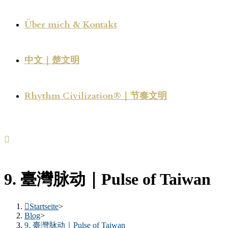
Über mich & Kontakt
中文｜楚文明
Rhythm Civilization®｜节奏文明
9. 臺灣脉动｜Pulse of Taiwan
Startseite
>
Blog
>
9. 臺灣脉动｜Pulse of Taiwan