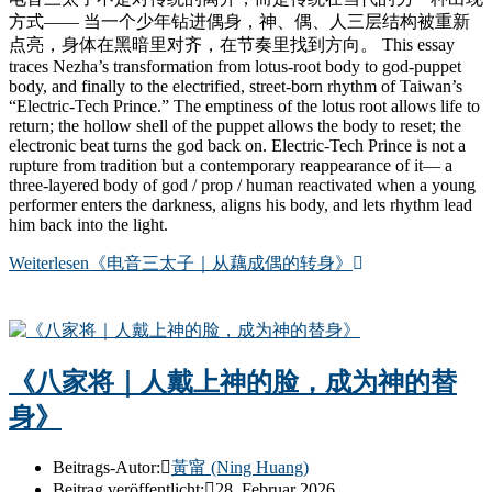
方式—— 当一个少年钻进偶身，神、偶、人三层结构被重新
点亮，身体在黑暗里对齐，在节奏里找到方向。 This essay
traces Nezha’s transformation from lotus-root body to god-puppet
body, and finally to the electrified, street-born rhythm of Taiwan’s
“Electric-Tech Prince.” The emptiness of the lotus root allows life to
return; the hollow shell of the puppet allows the body to reset; the
electronic beat turns the god back on. Electric-Tech Prince is not a
rupture from tradition but a contemporary reappearance of it— a
three-layered body of god / prop / human reactivated when a young
performer enters the darkness, aligns his body, and lets rhythm lead
him back into the light.
Weiterlesen
《电音三太子｜从藕成偶的转身》
《八家将｜人戴上神的脸，成为神的替
身》
Beitrags-Autor:
黃甯 (Ning Huang)
Beitrag veröffentlicht:
28. Februar 2026