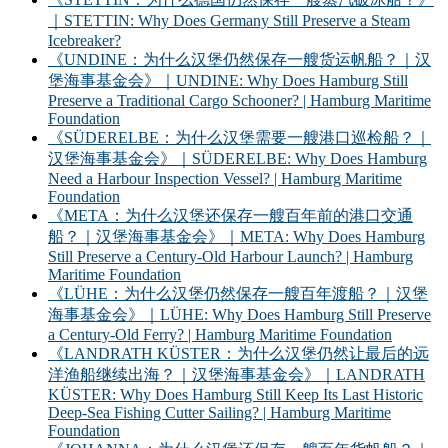
｜STETTIN: Why Does Germany Still Preserve a Steam
Icebreaker?
《UNDINE：为什么汉堡仍然保存一艘货运帆船？｜汉
堡海事基金会》｜UNDINE: Why Does Hamburg Still
Preserve a Traditional Cargo Schooner? | Hamburg Maritime
Foundation
《SÜDERELBE：为什么汉堡需要一艘港口巡检船？｜
汉堡海事基金会》｜SÜDERELBE: Why Does Hamburg
Need a Harbour Inspection Vessel? | Hamburg Maritime
Foundation
《META：为什么汉堡还保存一艘百年前的港口交通
船？｜汉堡海事基金会》｜META: Why Does Hamburg
Still Preserve a Century-Old Harbour Launch? | Hamburg
Maritime Foundation
《LÜHE：为什么汉堡仍然保存一艘百年渡船？｜汉堡
海事基金会》｜LÜHE: Why Does Hamburg Still Preserve
a Century-Old Ferry? | Hamburg Maritime Foundation
《LANDRATH KÜSTER：为什么汉堡仍然让最后的远
洋渔船继续出海？｜汉堡海事基金会》｜LANDRATH
KÜSTER: Why Does Hamburg Still Keep Its Last Historic
Deep-Sea Fishing Cutter Sailing? | Hamburg Maritime
Foundation