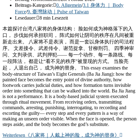
Beitrags-Kategorie:
0. Allgemein
/
3.1 身体力 ｜ Body
Force
/
9. 臺灣脉动｜Pulse of Taiwan
Lesedauer:
8 min Lesezeit
本篇探讨台湾八家将的身体结构： 脸如何成为神格落下的入
口， 步伐如何承担职司， 阵式如何让阴司的秩序在凡间被重
新走出来。 八家将不是表演， 而是一套以身体执行的司法程
序。 文差接令、武差传令、谢范捉拿、甘柳刑罚、 四季神审
问、文判录供、武判押犯—— 每一个动作、每一条路线、每
一段阵法， 都是让“看不见的秩序”被显现的方式。 当脸亮
起， 人退出自己， 成为神的替身。 This essay examines the
body-structure of Taiwan’s Eight Generals (Ba Jia Jiang): how the
painted face becomes the entry point of divine authority, how
footwork carries judicial duties, and how formation turns invisible
order into something that can be walked into the world. Ba Jia Jiang
is not a performance. It is a body-based judicial system executed
through ritual movement. From receiving orders, transmitting
commands, arresting, punishing, interrogating, to recording and
escorting the guilty— every step and every pattern is a way of
making an unseen order visible. When the face is opened, the person
steps aside, and the body becomes the god’s substitute.
Weiterlesen
《八家将｜人戴上神的脸，成为神的替身》