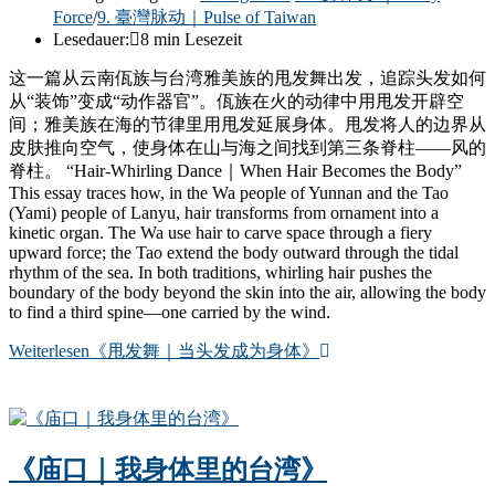
Force
/
9. 臺灣脉动｜Pulse of Taiwan
Lesedauer:
8 min Lesezeit
这一篇从云南佤族与台湾雅美族的甩发舞出发，追踪头发如何
从“装饰”变成“动作器官”。佤族在火的动律中用甩发开辟空
间；雅美族在海的节律里用甩发延展身体。甩发将人的边界从
皮肤推向空气，使身体在山与海之间找到第三条脊柱——风的
脊柱。 “Hair-Whirling Dance｜When Hair Becomes the Body”
This essay traces how, in the Wa people of Yunnan and the Tao
(Yami) people of Lanyu, hair transforms from ornament into a
kinetic organ. The Wa use hair to carve space through a fiery
upward force; the Tao extend the body outward through the tidal
rhythm of the sea. In both traditions, whirling hair pushes the
boundary of the body beyond the skin into the air, allowing the body
to find a third spine—one carried by the wind.
Weiterlesen
《甩发舞｜当头发成为身体》
《庙口｜我身体里的台湾》