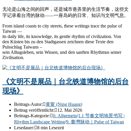
无论是山海之间的回声，还是城市巷弄里的生活节奏，这些文
字记录着台湾的脉动——一座岛屿的日常、知识与文明气息。
From island coasts to city streets, these writings trace the pulse of
Taiwan —
its daily life, its knowledge, its gentle rhythm of civilization. Von
den Küsten bis zu den Stadtgassen zeichnen diese Texte den
Pulsschlag Taiwans –
sein Alltagsleben, sein Wissen, und den sanften Rhythmus seiner
Zivilisation.
《文明不是展品｜台北铁道博物馆的后台
现场》
Beitrags-Autor:
黃甯 (Ning Huang)
Beitrag veröffentlicht:
12. Mai 2026
Beitrags-Kategorie:
0. Allgemein
/
1.1 节奏文明地景书写 |
Rhythm Landscape Writing
/
9. 臺灣脉动｜Pulse of Taiwan
Lesedauer:
8 min Lesezeit