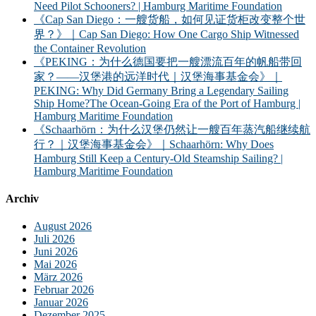
Need Pilot Schooners? | Hamburg Maritime Foundation
《Cap San Diego：一艘货船，如何见证货柜改变整个世
界？》｜Cap San Diego: How One Cargo Ship Witnessed
the Container Revolution
《PEKING：为什么德国要把一艘漂流百年的帆船带回
家？——汉堡港的远洋时代｜汉堡海事基金会》｜
PEKING: Why Did Germany Bring a Legendary Sailing
Ship Home?The Ocean-Going Era of the Port of Hamburg |
Hamburg Maritime Foundation
《Schaarhörn：为什么汉堡仍然让一艘百年蒸汽船继续航
行？｜汉堡海事基金会》｜Schaarhörn: Why Does
Hamburg Still Keep a Century-Old Steamship Sailing? |
Hamburg Maritime Foundation
Archiv
August 2026
Juli 2026
Juni 2026
Mai 2026
März 2026
Februar 2026
Januar 2026
Dezember 2025