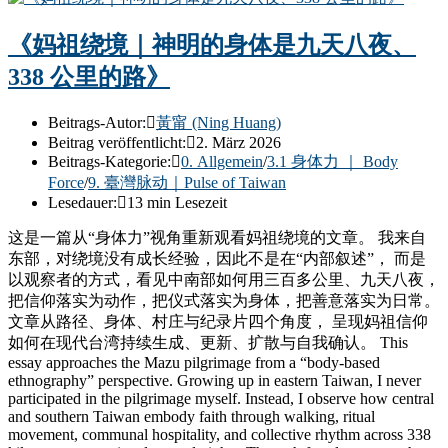
《妈祖绕境｜神明的身体是九天八夜、
338 公里的路》
Beitrags-Autor:
黃甯 (Ning Huang)
Beitrag veröffentlicht:
2. März 2026
Beitrags-Kategorie:
0. Allgemein
/
3.1 身体力 ｜ Body
Force
/
9. 臺灣脉动｜Pulse of Taiwan
Lesedauer:
13 min Lesezeit
这是一篇从“身体力”视角重新观看妈祖绕境的文章。 我来自
东部，对绕境没有成长经验，因此不是在“内部叙述”， 而是
以观察者的方式，看见中南部如何用三百多公里、九天八夜，
把信仰落实为动作，把仪式落实为身体，把善意落实为日常。
文章从路径、身体、村庄与纪录片四个角度， 呈现妈祖信仰
如何在现代台湾持续生成、更新、扩散与自我确认。 This
essay approaches the Mazu pilgrimage from a “body-based
ethnography” perspective. Growing up in eastern Taiwan, I never
participated in the pilgrimage myself. Instead, I observe how central
and southern Taiwan embody faith through walking, ritual
movement, communal hospitality, and collective rhythm across 338