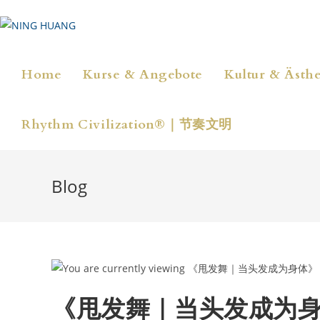
Zum
Inhalt
springen
Home
Kurse & Angebote
Kultur & Ästhe
Rhythm Civilization®｜节奏文明
Blog
《甩发舞｜当头发成为