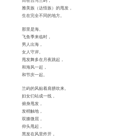
而在台湾兰屿，
雅美族（达悟族）的甩发，
生在完全不同的地方。
那里是海。
飞鱼季来临时，
男人出海，
女人守岸。
甩发舞多在月夜跳起，
和海风一起，
和节庆一起。
兰屿的风贴着肩膀吹来。
妇女们站成一线，
俯身甩发，
发梢触地，
双膝微屈，
仰头甩起，
黑发在风里炸开，