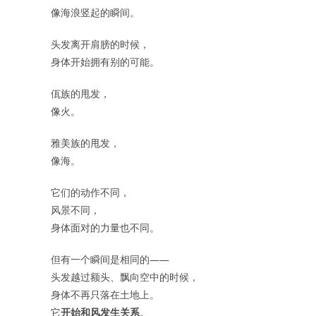
像海浪竖起的瞬间。
头发离开肩膀的时候，
身体开始拥有别的可能。
佤族的甩发，
像火。
雅美族的甩发，
像海。
它们的动作不同，
风景不同，
身体面对的力量也不同。
但有一个瞬间是相同的——
头发越过额头、飘向空中的时候，
身体不再只落在土地上。
它
开始和风发生关系
。