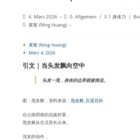
Beitrag
Beitrags-
4. März 2026
0. Allgemein
/
3.1 身体力 ｜ Bod
veröffentlicht:
Kategorie:
Beitrags-
黃甯 (Ning Huang)
Autor:
黃甯 (Ning Huang)
März 4, 2026
引文｜当头发飘向空中
头发一甩，身体的边界就被推远。
图：甩发舞，资料来源：
甩发舞_百度百科
在云南西南的佤族村寨，
甩发舞从生活里长出来。
洗发的动作，