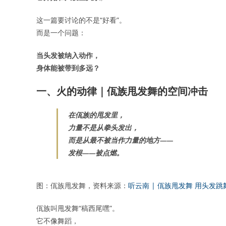
这一篇要讨论的不是“好看”。
而是一个问题：
当头发被纳入动作，
身体能被带到多远？
一、火的动律｜佤族甩发舞的空间冲击
在佤族的甩发里，
力量不是从拳头发出，
而是从最不被当作力量的地方——
发根——被点燃。
图：佤族甩发舞，资料来源：
听云南 | 佤族甩发舞 用头发
佤族叫甩发舞“稿西尾嘿”。
它不像舞蹈，