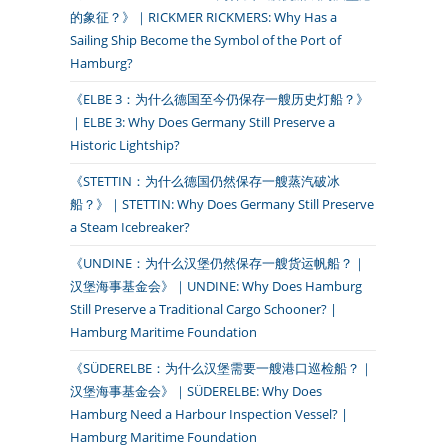
的象征？》｜RICKMER RICKMERS: Why Has a
Sailing Ship Become the Symbol of the Port of
Hamburg?
《ELBE 3：为什么德国至今仍保存一艘历史灯船？》
｜ELBE 3: Why Does Germany Still Preserve a
Historic Lightship?
《STETTIN：为什么德国仍然保存一艘蒸汽破冰
船？》｜STETTIN: Why Does Germany Still Preserve
a Steam Icebreaker?
《UNDINE：为什么汉堡仍然保存一艘货运帆船？｜
汉堡海事基金会》｜UNDINE: Why Does Hamburg
Still Preserve a Traditional Cargo Schooner? |
Hamburg Maritime Foundation
《SÜDERELBE：为什么汉堡需要一艘港口巡检船？｜
汉堡海事基金会》｜SÜDERELBE: Why Does
Hamburg Need a Harbour Inspection Vessel? |
Hamburg Maritime Foundation