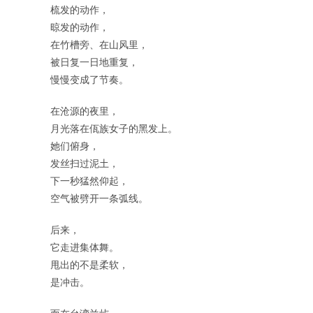
梳发的动作，
晾发的动作，
在竹槽旁、在山风里，
被日复一日地重复，
慢慢变成了节奏。
在沧源的夜里，
月光落在佤族女子的黑发上。
她们俯身，
发丝扫过泥土，
下一秒猛然仰起，
空气被劈开一条弧线。
后来，
它走进集体舞。
甩出的不是柔软，
是冲击。