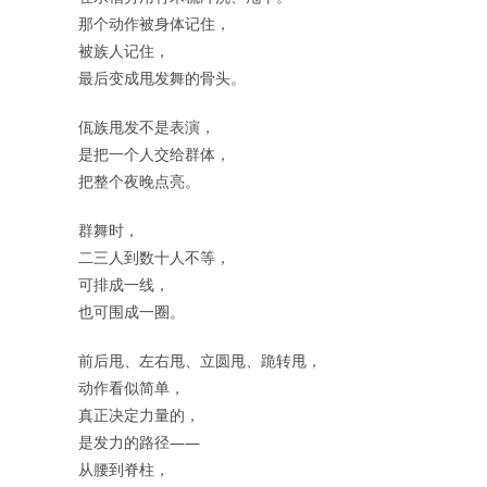
那个动作被身体记住，
被族人记住，
最后变成甩发舞的骨头。
佤族甩发不是表演，
是把一个人交给群体，
把整个夜晚点亮。
群舞时，
二三人到数十人不等，
可排成一线，
也可围成一圈。
前后甩、左右甩、立圆甩、跪转甩，
动作看似简单，
真正决定力量的，
是发力的路径——
从腰到脊柱，