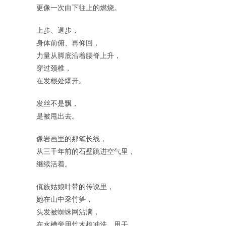
更像一次由下往上的燃烧。
上步、退步，
身体前俯、再仰回，
力量从脚底沿着腰脊上升，
穿过颈椎，
在发根处爆开。
发丝不是飘，
是被甩出去。
像岩画里的那笔长线，
从三千年前的石壁跳进空气里，
继续活着。
佤族姑娘叶带的传说里，
她在山中采竹笋，
头发被蜘蛛网沾满，
在水槽旁用竹木梳冲洗、甩干。