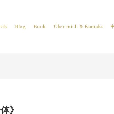
tik
Blog
Book
Über mich & Kontakt
身体》