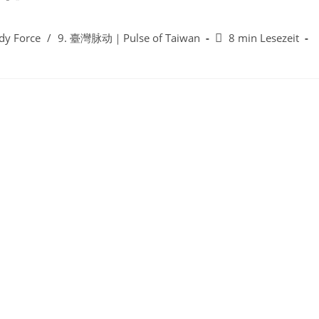
Lesedauer:
y Force
/
9. 臺灣脉动｜Pulse of Taiwan
8 min Lesezeit