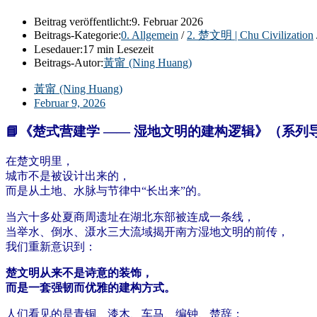
Beitrag veröffentlicht:
9. Februar 2026
Beitrags-Kategorie:
0. Allgemein
/
2. 楚文明 | Chu Civilization
Lesedauer:
17 min Lesezeit
Beitrags-Autor:
黃甯 (Ning Huang)
黃甯 (Ning Huang)
Februar 9, 2026
📘《楚式营建学 —— 湿地文明的建构逻辑》（系列
在楚文明里，
城市不是被设计出来的，
而是从土地、水脉与节律中“长出来”的。
当六十多处夏商周遗址在湖北东部被连成一条线，
当举水、倒水、滠水三大流域揭开南方湿地文明的前传，
我们重新意识到：
楚文明从来不是诗意的装饰，
而是一套强韧而优雅的建构方式。
人们看见的是青铜、漆木、车马、编钟、楚辞；