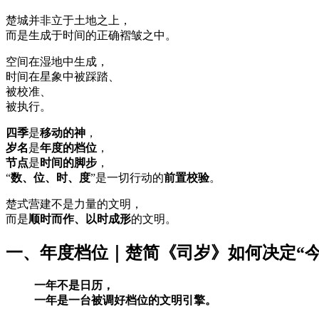
楚城并非立于土地之上，
而是生成于时间的正确褶皱之中。
空间在湿地中生成，
时间在星象中被踩踏、
被校准、
被执行。
四季
是
移动的神
，
岁名
是
年度的档位
，
节点
是
时间的脚步
，
“
数、位、时、度
”是一切行动的
前置校验
。
楚式营建不是力量的文明，
而是
顺时而作、以时成形
的文明。
一、年度档位｜楚简《司岁》如何决定“今
一年不是日历，
一年是一台被调好档位的文明引擎。