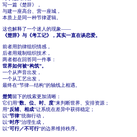
写一篇《楚辞》，
与建一座高台、营一座城，
本质上是同一种节律逻辑。
这也解释了一个迷人的现象——
《楚辞》与《考工记》，其实一直在谈恋爱。
前者用韵律组织情感，
后者用规制组织技术，
两者都在回答同一件事：
世界如何被“构筑”。
一个从声音出发，
一个从工艺出发，
最终在“节律—结构”的轴线上相遇。
楚简
留下的线索更加清晰：
它们用“
数、位、时、度
”来判断世界、安排资源；
用“
反辅、相成
”让系统在差异中获得稳定；
以“
节律
”统御行动，
以“
时序
”治理生成，
以“
可行／不可行
”的边界维持秩序。