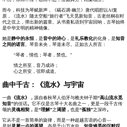
而今，科技为琴赋新声，《碣石调·幽兰》唐代唱腔以AI复
原，《流水》随太空船“旅行者”飞天觅新知音，古老丝桐在时
代之弦上，弹出新的篇章。从书斋私语到宇宙回响，古琴始终
是中华文明的精神镜像。
她是
静中的永恒
，是
音中的诗心
，是
礼乐教化
的化身，是
知音
之间的诺言
。琴音未央，琴道未尽。正如古人所言：
“琴者，情也；琴者，禁也。”
情之所至，音乃成诗；
心之所安，弦即成道。
曲中千古：《流水》与宇宙
一曲
《流水》，
源自春秋琴人伯牙与樵夫钟子期
“高山流水觅
知音”
的佳话
。
它不仅是古琴十大名曲之一，更是一段千古传
颂的
灵魂相契，
是
“理解”
之
渴望，
也是
“孤独”
之深吟
。
它从不是一首简单的旋律，而是一种超越言语的心音—
是对
灵犀一点的遥望
，亦是千山万水中，
知音难觅的沉默叹