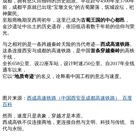
成都，拥有悠久而独特的历史始原。早在距今4500年至3700年
前，成都平原就已出现“宝墩文化”的古蜀聚落，筑城设坛，祀
神聚民。
至殷商晚期至西周初年，这里已成为
古蜀王国的中心都邑
，
金沙遗址中出土的历史遗存，依旧低语着数千年前的信仰与荣
光。
与之相对的是一条跨越秦岭天险的当代奇迹—
西成高速铁路
。
这条连接西安与成都的高速铁路，是中国
首条穿越秦岭
的高铁
干线，
全长658公里、设22座车站，设计时速250公里。自2017年全线
通车以来，
它以“
地质奇迹
”的名义，诠释着中国工程的意志与速度。
图片来源：
西成高速铁路（中国西安至成都高速铁路）_百度
百科
然而，速度只是表象，穿越才是本质。
西成高铁不仅连接两地，更连接自然与文明、科技与传统、当
代与永恒。