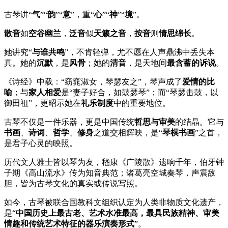
古琴讲“
气
”“
韵
”“
意
”，重“
心
”“
神
”“
境
”。
散音
如
空谷幽兰
，
泛音
似
天籁之音
，
按音
则
情思绵长
。
她讲究“
与谁共鸣
”，不肯轻弹，尤不愿在人声鼎沸中丢失本
真。她的
沉默
，是
风骨
；她的
清音
，是天地间
最含蓄的诉说
。
《诗经》中载：“窈窕淑女，琴瑟友之”，琴声成了
爱情的比
喻
；与
家人相爱
是“妻子好合，如鼓瑟琴”；而“琴瑟击鼓，以
御田祖”，更昭示她在
礼乐制度
中的重要地位。
古琴不仅是一件乐器，更是中国传统
哲思与审美
的结晶。它与
书画
、
诗词
、
哲学
、
修身
之道交相辉映，是“
琴棋书画
”之首，
是君子心灵的映照。
历代文人雅士皆以琴为友，嵇康《广陵散》遗响千年，伯牙钟
子期《高山流水》传为知音典范；诸葛亮空城奏琴，声震敌
胆，皆为古琴文化的真实或传说写照。
如今，古琴被联合国教科文组织认定为人类非物质文化遗产，
是“
中国历史上最古老、艺术水准最高，最具民族精神、审美
情趣和传统艺术特征的器乐演奏形式
”。