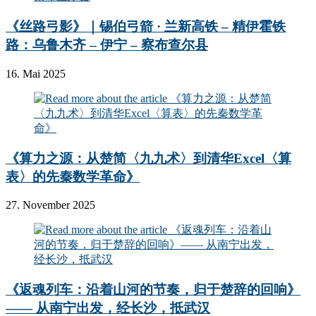
《丝路弓影》｜锡伯弓箭 · 兰新高铁 – 精伊霍铁
路：乌鲁木齐 – 伊宁 – 察布查尔县
16. Mai 2025
《算力之源：从楚简〈九九术〉到清华Excel〈算
表〉的先秦数学革命》
27. November 2025
《返魂列车：沿着山河的节奏，归于楚辞的回响》
—— 从南宁出发，经长沙，抵武汉