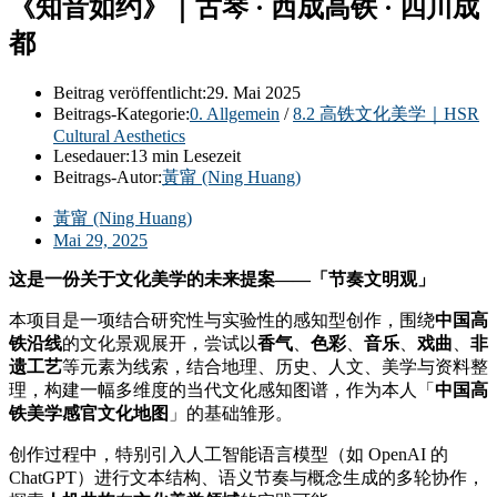
《知音如约》｜古琴 · 西成高铁 · 四川成
都
Beitrag veröffentlicht:
29. Mai 2025
Beitrags-Kategorie:
0. Allgemein
/
8.2 高铁文化美学｜HSR
Cultural Aesthetics
Lesedauer:
13 min Lesezeit
Beitrags-Autor:
黃甯 (Ning Huang)
黃甯 (Ning Huang)
Mai 29, 2025
这是一份关于文化美学的未来提案——「节奏文明观」
本项目是一项结合研究性与实验性的感知型创作，围绕
中国高
铁沿线
的文化景观展开，尝试以
香气
、
色彩
、
音乐
、
戏曲
、
非
遗工艺
等元素为线索，结合地理、历史、人文、美学与资料整
理，构建一幅多维度的当代文化感知图谱，作为本人「
中国高
铁美学感官文化地图
」的基础雏形。
创作过程中，特别引入人工智能语言模型（如 OpenAI 的
ChatGPT）进行文本结构、语义节奏与概念生成的多轮协作，