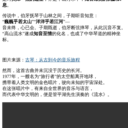
息
。
传说中，伯牙抚琴于山林之间，子期听音知意：
“
巍巍乎若太山
”“
洋洋乎若江河
”—
音未终，心已会。子期既逝，伯牙断弦摔琴，从此沉音不复。
“高山流水”遂成
知音至情
的化名，也成了中华琴道的精神坐
标。
图片来源：
古琴：从古到今的音乐旅程
然而，这首古曲并未沉没于历史的长河。
1977年，一艘名为“旅行者”的太空船离开地球，
携带着人类文明的金色唱片，驶向未知的宇宙深处。
在这张唱片中，有来自全世界的音乐与语言，
而代表中华文明的，便是管平湖先生演奏的《流水》。