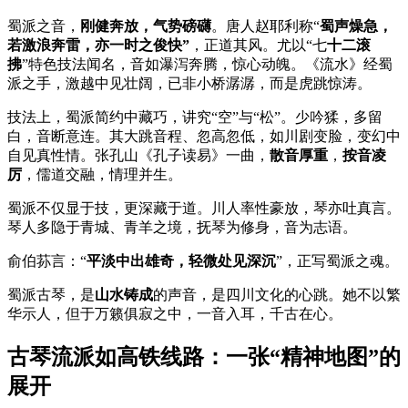
蜀派之音，
刚健奔放，气势磅礴
。唐人赵耶利称“
蜀声燥急，
若激浪奔雷，亦一时之俊快”
，正道其风。尤以“七
十二滚
拂
”特色技法闻名，音如瀑泻奔腾，惊心动魄。《流水》经蜀
派之手，激越中见壮阔，已非小桥潺潺，而是虎跳惊涛。
技法上，蜀派简约中藏巧，讲究“空”与“松”。少吟猱，多留
白，音断意连。其大跳音程、忽高忽低，如川剧变脸，变幻中
自见真性情。张孔山《孔子读易》一曲，
散音厚重
，
按音凌
厉
，儒道交融，情理并生。
蜀派不仅显于技，更深藏于道。川人率性豪放，琴亦吐真言。
琴人多隐于青城、青羊之境，抚琴为修身，音为志语。
俞伯荪言：“
平淡中出雄奇，轻微处见深沉
”，正写蜀派之魂。
蜀派古琴，是
山水铸成
的声音，是四川文化的心跳。她不以繁
华示人，但于万籁俱寂之中，一音入耳，千古在心。
古琴流派如高铁线路：一张“精神地图”的
展开