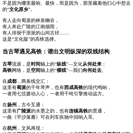
不是因为哪里最响、最快，而是因为，那里藏着他们心中想去
的“
文化原乡
”。
有人走向蜀派的林泉幽谷，
有人奔赴广陵的江南烟雨，
有人徘徊于浙派的山间古径……
这是“文化版”的高铁选择。
当古琴遇见高铁：谱出文明纵深的双线结构
古琴
流派，是
时间
轴上的“
纵线
”—文化
从何处来
；
高铁
网络，是
空间
轴上的“
横线
”—我们
向何处去
。
在
成都
，两条线交汇：
这里有
蜀派
的千年琴声，也有
西成高铁
的现代鸣响，
一者用七弦拨动人心，一者用千吨引擎推动远方。
在
扬州
，古今互通：
这里有
广陵派
的水墨之韵，也有
连镇高铁
的贯通，
一曲《平沙落雁》可在列车疾驰中回响入耳。
在
杭州
，文风再现：