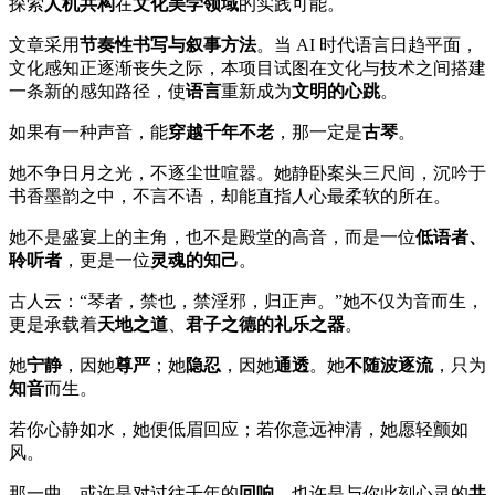
探索
人机共构
在
文化美学领域
的实践可能。
文章采用
节奏性书写与叙事方法
。当 AI 时代语言日趋平面，
文化感知正逐渐丧失之际，本项目试图在文化与技术之间搭建
一条新的感知路径，使
语言
重新成为
文明的心跳
。
如果有一种声音，能
穿越千年不老
，那一定是
古琴
。
她不争日月之光，不逐尘世喧嚣。她静卧案头三尺间，沉吟于
书香墨韵之中，不言不语，却能直指人心最柔软的所在。
她不是盛宴上的主角，也不是殿堂的高音，而是一位
低语者、
聆听者
，更是一位
灵魂的知己
。
古人云：“琴者，禁也，禁淫邪，归正声。”她不仅为音而生，
更是承载着
天地之道
、
君子之德的礼乐之器
。
她
宁静
，因她
尊严
；她
隐忍
，因她
通透
。她
不随波逐流
，只为
知音
而生。
若你心静如水，她便低眉回应；若你意远神清，她愿轻颤如
风。
那一曲，或许是对过往千年的
回响
，也许是与你此刻心灵的
共