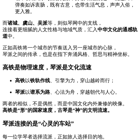
弹奏如诉衷肠，既有古意，也带生活气息，声声入俗，
更入雅。
而
诸城、虞山、吴派
等，则似琴网中的支线，
连接着更细腻的人文性格与地域气质，汇入
中华文化的通感轨
道
中。
正如高铁将一个城市的节奏送入另一座城市的心脉，
琴派之间的传承，也是在指下奔涌风格、哲思与精神坐标。
高铁是物理速度，琴派是文化流速
高铁
以
铁轨作线
、引擎为力，穿山越岭而行；
琴派
以
谱系为路
、心法为舟，穿越朝代与人心。
两者的相似，不是偶然，而是中国文化内外兼修的映像。
高铁是“形”的国家速度，古琴是“神”的文明流速。
琴派连接的是“心灵的车站”
每一位学琴者选择流派，正如旅人选择目的地。