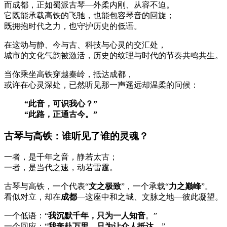
而成都，正如蜀派古琴—外柔内刚、从容不迫。
它既能承载高铁的飞驰，也能包容琴音的回旋；
既拥抱时代之力，也守护历史的低语。
在这动与静、今与古、科技与心灵的交汇处，
城市的文化气韵被激活，历史的纹理与时代的节奏共鸣共生。
当你乘坐高铁穿越秦岭，抵达成都，
或许在心灵深处，已然听见那一声遥远却温柔的问候：
“此音，可识我心？”
“此路，正通古今。”
古琴与高铁：谁听见了谁的灵魂？
一者，是千年之音，静若太古；
一者，是当代之速，动若雷霆。
古琴与高铁，一个代表“
文之极致
”，一个承载“
力之巅峰
”。
看似对立，却在
成都
—这座中和之城、文脉之地—彼此凝望。
一个低语：“
我沉默千年，只为一人知音
。”
一个回应：“
我奔赴万里，只为让众人抵达
。”