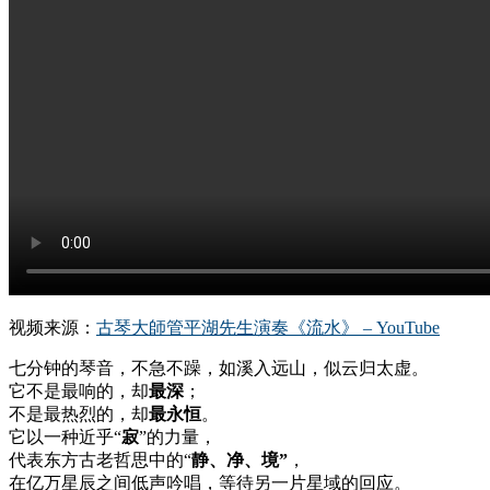
视频来源：
古琴大師管平湖先生演奏《流水》 – YouTube
七分钟的琴音，不急不躁，如溪入远山，似云归太虚。
它不是最响的，却
最深
；
不是最热烈的，却
最永恒
。
它以一种近乎“
寂
”的力量，
代表东方古老哲思中的“
静、净、境”
，
在亿万星辰之间低声吟唱，等待另一片星域的回应。