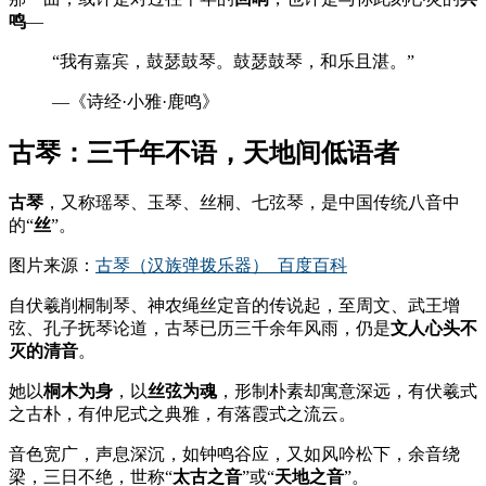
鸣
—
“我有嘉宾，鼓瑟鼓琴。鼓瑟鼓琴，和乐且湛。”
—《诗经·小雅·鹿鸣》
古琴：三千年不语，天地间低语者
古琴
，又称瑶琴、玉琴、丝桐、七弦琴，是中国传统八音中
的“
丝
”。
图片来源：
古琴（汉族弹拨乐器）_百度百科
自伏羲削桐制琴、神农绳丝定音的传说起，至周文、武王增
弦、孔子抚琴论道，古琴已历三千余年风雨，仍是
文人心头不
灭的清音
。
她以
桐木为身
，以
丝弦为魂
，形制朴素却寓意深远，有伏羲式
之古朴，有仲尼式之典雅，有落霞式之流云。
音色宽广，声息深沉，如钟鸣谷应，又如风吟松下，余音绕
梁，三日不绝，世称“
太古之音
”或“
天地之音
”。