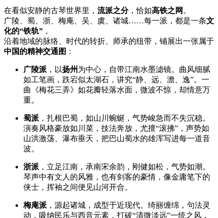
在看似安静的古琴世界里，
流派之分
，恰如
高铁之网
。
广陵、蜀、浙、梅庵、吴、虞、诸城……每一派，都是一条
文
化的“铁轨”
，
沿着地域的脉络、时代的转折、师承的纽带，铺展出一张属于
中国的精神交通图
：
广陵派
，以
扬州
为中心，自带江南水墨滤镜。曲风细腻
如工笔画，跌宕似太湖石，讲究“静、远、澹、逸”。一
曲《梅花三弄》如花瓣轻落水面，微波不惊，却情意万
重。
蜀派
，扎根巴蜀，如山川蜿蜒，气势峻急而不失沉稳。
演奏风格豪放如川菜，技法奔放，尤擅“滚拂”，声势如
山洪激荡、瀑布垂天，把巴山蜀水的雄浑写进每一道音
波。
浙派
，立足江南，承南宋余韵，刚健如松，气势如潮。
琴声中有文人的风雅，也有剑客的豪情，像金庸笔下的
侠士，挥袖之间便见山河开合。
梅庵派
，源起诸城，成型于近现代。绮丽缠绵，句法灵
动，吸纳民乐与西音元素，打破“清微淡远”一统之风，