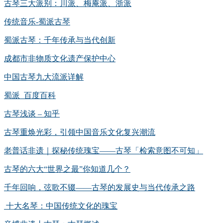
古琴三大派别：川派、梅庵派、浙派
传统音乐-蜀派古琴
蜀派古琴：千年传承与当代创新
成都市非物质文化遗产保护中心
中国古琴九大流派详解
蜀派_百度百科
古琴浅谈 – 知乎
古琴重焕光彩，引领中国音乐文化复兴潮流
老普话非遗｜探秘传统瑰宝——古琴「检索意图不可知」
古琴的六大“世界之最”你知道几个？
千年回响，弦歌不辍——古琴的发展史与当代传承之路
十大名琴：中国传统文化的瑰宝