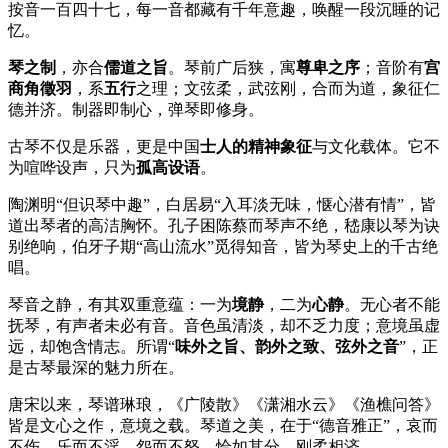
按音一百四十七，每一音都藏有千年意趣，唤醒一段沉睡的记
忆。
琴之制
，亦合
儒道之旨
。琴前广后狭，寓
尊卑之序
；音阶有
宫
商角徵羽
，系
五行
之理；文弦柔，武弦刚，合而为道，象征仁
德并济。制器即制心，弹琴即修身。
古琴不仅是乐器，更是中国
士人的精神象征
与文化载体。它不
为喧哗设声，只为
孤高设语
。
陶渊明“但识琴中趣”，白居易“入耳淡无味，惬心潜有情”，皆
道出琴者的高洁胸怀。孔子困陈蔡而琴声不绝，嵇康以琴为诀
别绝响，伯牙子期“高山流水”觅得知音，皆为琴史上的千古绝
唱。
琴音之静，有其双重意蕴：一为
境静
，二为
心静
。无心者不能
抚琴，有声者未必有音。音色虽清淡，却不乏力度；意境虽虚
远，却饱含情志。所谓“
味外之旨、韵外之致、弦外之音
”，正
是古琴最深的魅力所在。
唐宋以来，琴谱琳琅，《广陵散》《潇湘水云》《渔樵问答》
皆是文心之作，意境之载。琴道之美，在于“德音雅正”，哀而
不伤，乐而不淫，怨而不怒，恰如其分，刚柔相济。