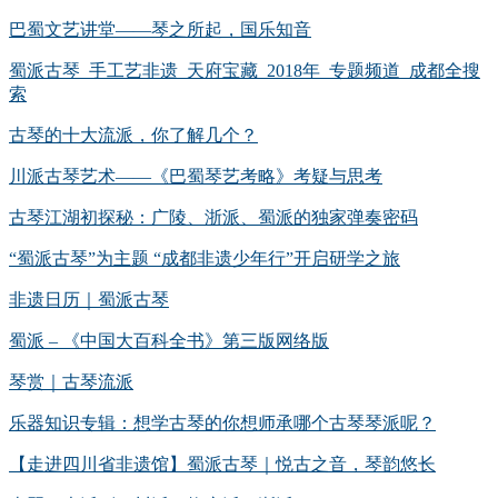
巴蜀文艺讲堂——琴之所起，国乐知音
蜀派古琴_手工艺非遗_天府宝藏_2018年_专题频道_成都全搜
索
古琴的十大流派，你了解几个？
川派古琴艺术——《巴蜀琴艺考略》考疑与思考
古琴江湖初探秘：广陵、浙派、蜀派的独家弹奏密码
“蜀派古琴”为主题 “成都非遗少年行”开启研学之旅
非遗日历｜蜀派古琴
蜀派 – 《中国大百科全书》第三版网络版
琴赏｜古琴流派
乐器知识专辑：想学古琴的你想师承哪个古琴琴派呢？
【走进四川省非遗馆】蜀派古琴｜悦古之音，琴韵悠长