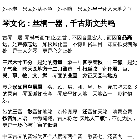
她不老，只因她从不争。她不喧，只因她早已化入天地之间。
琴文化：丝桐一器，千古斯文共鸣
古琴，居“琴棋书画”四艺之首，不因音量宏大，而因
音品高
远
。她
声微志远
，如松风化雪，不惊世俗耳目，却直抵灵魂深
处，是士人之琴，更是心之归处。
三尺六寸五分
，是她的
身量
，象一年
四季春秋
；
十三徽
，是她
的
气象
，映
天圆地方十二月盈虚
。
七根丝弦
，寄托
君、臣、
民、事、物、文、武
，琴面的
曲直
，象征
天圆
与
地方
。
琴之
形
如
凤鸟展翼
：头、颈、肩、腰、尾、足，宛若腾云欲飞
的灵禽；琴面弧如苍穹，琴底平如大地，天地合一，形神俱
妙。
她的
三音
，
散音
如地籁，沉静宽厚；
泛音
如天籁，清灵空灵；
按音
如人语，幽微缱绻。古人称之“
天地人三籁
”，不徒为技，
更是一场心与宇宙的低语。
中国古琴的音域为四个八度零两个音，散音七、泛音九十一、