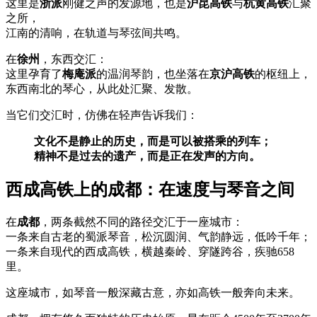
这里是
浙派
刚健之声的发源地，也是
沪昆高铁
与
杭黄高铁
汇聚
之所，
江南的清响，在轨道与琴弦间共鸣。
在
徐州
，东西交汇：
这里孕育了
梅庵派
的温润琴韵，也坐落在
京沪高铁
的枢纽上，
东西南北的琴心，从此处汇聚、发散。
当它们交汇时，仿佛在轻声告诉我们：
文化不是静止的历史，而是可以被搭乘的列车；
精神不是过去的遗产，而是正在发声的方向。
西成高铁上的成都：在速度与琴音之间
在
成都
，两条截然不同的路径交汇于一座城市：
一条来自古老的蜀派琴音，松沉圆润、气韵静远，低吟千年；
一条来自现代的西成高铁，横越秦岭、穿隧跨谷，疾驰658
里。
这座城市，如琴音一般深藏古意，亦如高铁一般奔向未来。