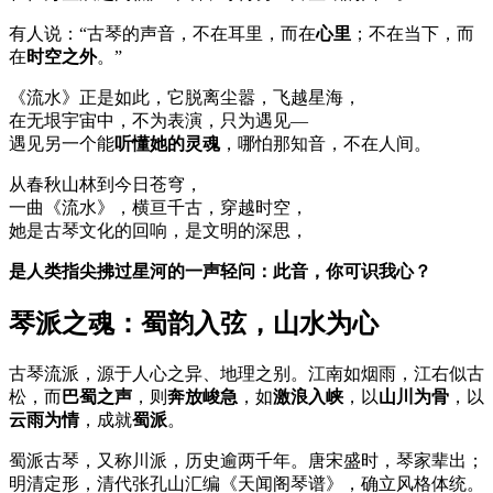
有人说：“古琴的声音，不在耳里，而在
心里
；不在当下，而
在
时空之外
。”
《流水》正是如此，它脱离尘嚣，飞越星海，
在无垠宇宙中，不为表演，只为遇见—
遇见另一个能
听懂她的灵魂
，哪怕那知音，不在人间。
从春秋山林到今日苍穹，
一曲《流水》，横亘千古，穿越时空，
她是古琴文化的回响，是文明的深思，
是人类指尖拂过星河的一声轻问：此音，你可识我心？
琴派之魂：蜀韵入弦，山水为心
古琴流派，源于人心之异、地理之别。江南如烟雨，江右似古
松，而
巴蜀之声
，则
奔放峻急
，如
激浪入峡
，以
山川为骨
，以
云雨为情
，成就
蜀派
。
蜀派古琴，又称川派，历史逾两千年。唐宋盛时，琴家辈出；
明清定形，清代张孔山汇编《天闻阁琴谱》，确立风格体统。