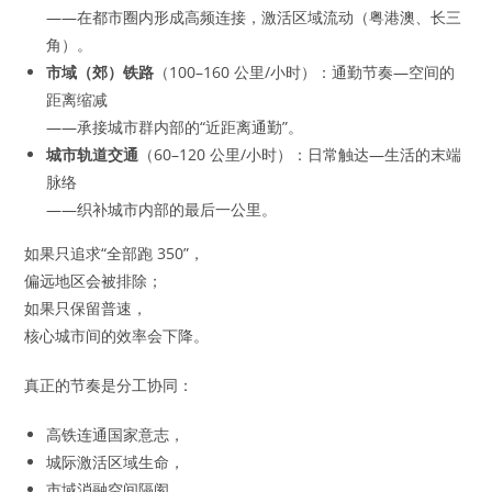
——在都市圈内形成高频连接，激活区域流动（粤港澳、长三
角）。
市域（郊）铁路
（100–160 公里/小时）：通勤节奏—空间的
距离缩减
——承接城市群内部的“近距离通勤”。
城市轨道交通
（60–120 公里/小时）：日常触达—生活的末端
脉络
——织补城市内部的最后一公里。
如果只追求“全部跑 350”，
偏远地区会被排除；
如果只保留普速，
核心城市间的效率会下降。
真正的节奏是分工协同：
高铁连通国家意志，
城际激活区域生命，
市域消融空间隔阂，