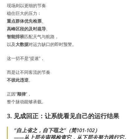
现场则以更细的节奏
稳住巨大的压力：
重点群体优先检票
、
高峰区段的及时疏导
、
智能排班
匹配天气与航路，
以及
大数据
对运力缺口的即时预警。
这一切不是“提速”，
而是让不同客流的节奏
不彼此违逆
。
正因“
顺律
”，
整个脉动能够承载。
3. 见成回正：让系统看见自己的运行结果
“自上省之，自下黽之”（简101-102）
——从上层去审视检查它，从下层去努力践行它。