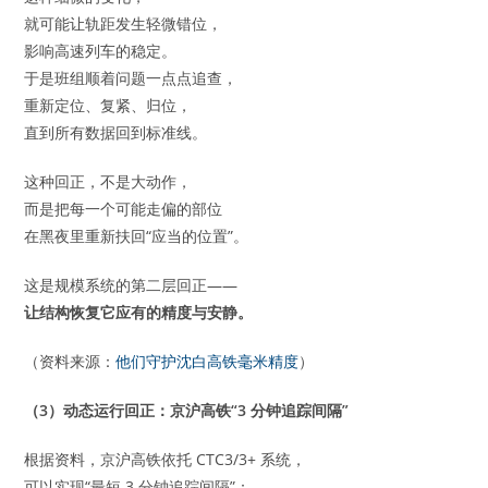
就可能让轨距发生轻微错位，
影响高速列车的稳定。
于是班组顺着问题一点点追查，
重新定位、复紧、归位，
直到所有数据回到标准线。
这种回正，不是大动作，
而是把每一个可能走偏的部位
在黑夜里重新扶回“应当的位置”。
这是规模系统的第二层回正——
让结构恢复它应有的精度与安静。
（资料来源：
他们守护沈白高铁毫米精度
）
（3）动态运行回正：京沪高铁“3 分钟追踪间隔”
根据资料，京沪高铁依托 CTC3/3+ 系统，
可以实现“最短 3 分钟追踪间隔”：