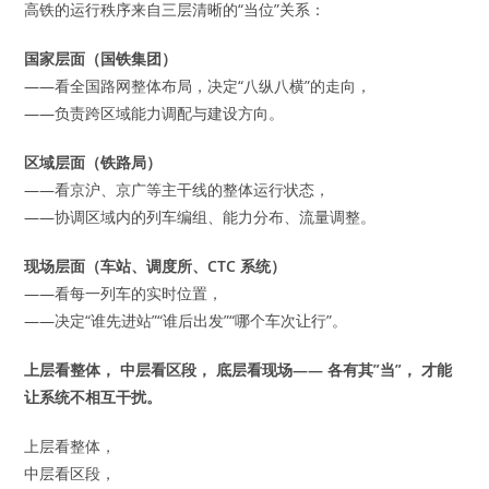
高铁的运行秩序来自三层清晰的“当位”关系：
国家层面（国铁集团）
——看全国路网整体布局，决定“八纵八横”的走向，
——负责跨区域能力调配与建设方向。
区域层面（铁路局）
——看京沪、京广等主干线的整体运行状态，
——协调区域内的列车编组、能力分布、流量调整。
现场层面（车站、调度所、CTC 系统）
——看每一列车的实时位置，
——决定“谁先进站”“谁后出发”“哪个车次让行”。
上层看整体，
中层看区段，
底层看现场——
各有其”当”，
才能
让系统不相互干扰。
上层看整体，
中层看区段，