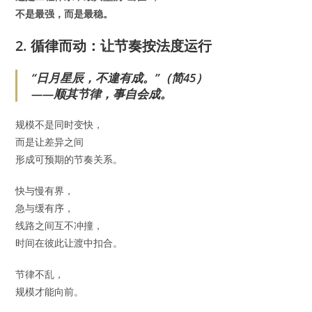
不是最强，而是最稳。
2. 循律而动：让节奏按法度运行
“日月星辰，不違有成。”（简45）
——顺其节律，事自会成。
规模不是同时变快，
而是让差异之间
形成可预期的节奏关系。
快与慢有界，
急与缓有序，
线路之间互不冲撞，
时间在彼此让渡中扣合。
节律不乱，
规模才能向前。