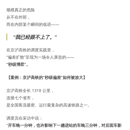
规模真正的危险
从不在外部，
而在内部某个瞬间的低语——
“我已经跟不上了。”
在京沪高铁的调度实践里，
“偏差扩散”呈现为一场令人屏息的——
“秒级博弈”。
【案例：京沪高铁的“秒级偏差”如何被放大】
京沪高铁全长 1318 公里，
连接七个省市，
是全国客流最密、运行最复杂的高速铁路之一。
调度员在采访中说：
“
开车晚一分钟，也许影响下一趟进站的车晚三分钟，对后面车影