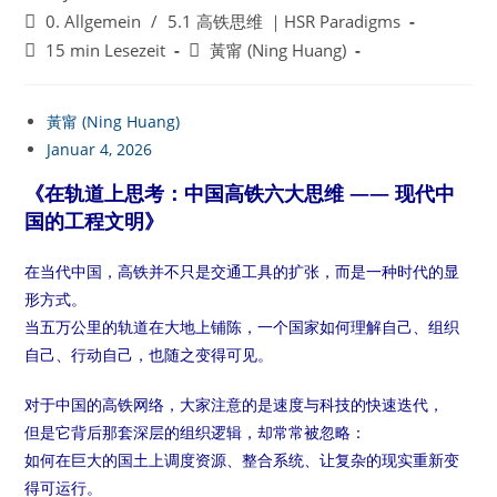
veröffentlicht:
Beitrags-
0. Allgemein
/
5.1 高铁思维 ｜HSR Paradigms
Kategorie:
Lesedauer:
Beitrags-
15 min Lesezeit
黃甯 (Ning Huang)
Autor:
黃甯 (Ning Huang)
Januar 4, 2026
《在轨道上思考：中国高铁六大思维 —— 现代中
国的工程文明》
在当代中国，高铁并不只是交通工具的扩张，而是一种时代的显
形方式。
当五万公里的轨道在大地上铺陈，一个国家如何理解自己、组织
自己、行动自己，也随之变得可见。
对于中国的高铁网络，大家注意的是速度与科技的快速迭代，
但是它背后那套深层的组织逻辑，却常常被忽略：
如何在巨大的国土上调度资源、整合系统、让复杂的现实重新变
得可运行。