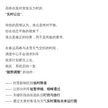
高铁在面对突发压力时的
“实时让位”
。
传统的思维认为，准点是绝对平衡。
但在动态平衡的视角下，
准点是修正的结果，而不是死板的要求。
在春运高峰与冰雪天气交织的时段，
调度中心不会强求列车
按原计划硬压上去。
相反，系统启动一套
“随势调整”
的动作：
—— 对受影响区段
临时降速
—— 让部分列车
短暂停稳、错峰通过
—— 关键区段由应急队伍
盯控与放行
—— 通过大屏对客流与天气
实时重绘未来运行图