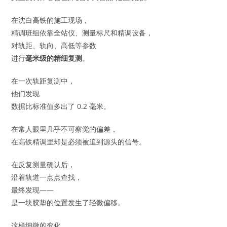
在沈白高铁的施工现场，
精调班组依靠全站仪、测量标尺和精调设备，
对轨距、轨向、高低等参数
进行
毫米级的精细复测
。
在一次轨距复测中，
他们发现
数据比标准值多出了 0.2 毫米。
在常人眼里几乎不可察觉的偏差，
在高铁精调里却是必须被追到源头的信号。
在反复测量确认后，
沿着轨道一点点查找，
最终发现——
是一块胶垫的位置发生了轻微偏移。
这样细微的变化，