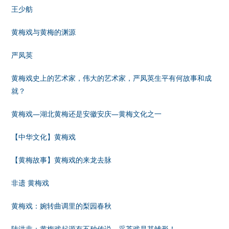
王少舫
黄梅戏与黄梅的渊源
严凤英
黄梅戏史上的艺术家，伟大的艺术家，严凤英生平有何故事和成
就？
黄梅戏—湖北黄梅还是安徽安庆—黄梅文化之一
【中华文化】黄梅戏
【黄梅故事】黄梅戏的来龙去脉
非遗 黄梅戏
黄梅戏：婉转曲调里的梨园春秋
陆洪非：黄梅戏起源有五种传说，采茶戏是其雏形！