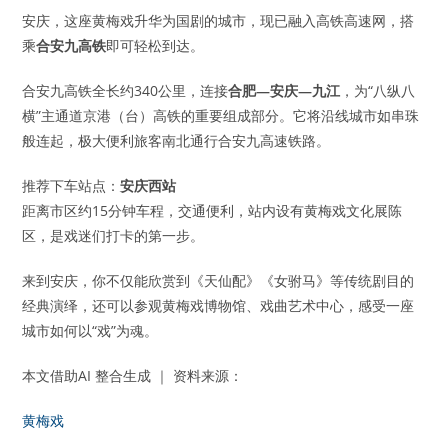
安庆，这座黄梅戏升华为国剧的城市，现已融入高铁高速网，搭
乘
合安九高铁
即可轻松到达。
合安九高铁全长约340公里，连接
合肥
—
安庆
—
九江
，为“八纵八
横”主通道京港（台）高铁的重要组成部分。它将沿线城市如串珠
般连起，极大便利旅客南北通行合安九高速铁路。
推荐下车站点：
安庆西站
距离市区约15分钟车程，交通便利，站内设有黄梅戏文化展陈
区，是戏迷们打卡的第一步。
来到安庆，你不仅能欣赏到《天仙配》《女驸马》等传统剧目的
经典演绎，还可以参观黄梅戏博物馆、戏曲艺术中心，感受一座
城市如何以“戏”为魂。
本文借助AI 整合生成 ｜ 资料来源：
黄梅戏