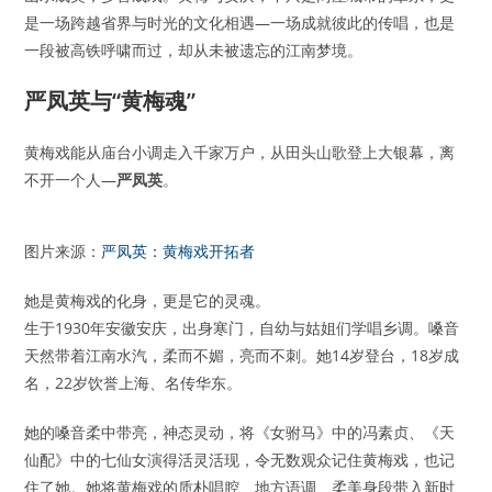
是一场跨越省界与时光的文化相遇—一场成就彼此的传唱，也是
一段被高铁呼啸而过，却从未被遗忘的江南梦境。
严凤英与“黄梅魂”
黄梅戏能从庙台小调走入千家万户，从田头山歌登上大银幕，离
不开一个人—
严凤英
。
图片来源：
严凤英：黄梅戏开拓者
她是黄梅戏的化身，更是它的灵魂。
生于1930年安徽安庆，出身寒门，自幼与姑姐们学唱乡调。嗓音
天然带着江南水汽，柔而不媚，亮而不刺。她14岁登台，18岁成
名，22岁饮誉上海、名传华东。
她的嗓音柔中带亮，神态灵动，将《女驸马》中的冯素贞、《天
仙配》中的七仙女演得活灵活现，令无数观众记住黄梅戏，也记
住了她。她将黄梅戏的质朴唱腔、地方语调、柔美身段带入新时