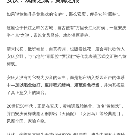
如果说黄梅县是黄梅戏的“初声”，那么
安庆
，便是它的“回响”。
这座位于长江之畔的古城，自古便有“万里长江此封侯，一座安庆
半个京”之说，素以文风昌盛、戏韵深厚著称。
清末民初，徽班崛起，而黄梅调，也随着挑花、庙会与民歌传入
安庆乡野，与当地的“青阳腔”“罗汉腔”等传统表演形式交汇融合黄
梅戏。
安庆人没有将它视为乡音的杂曲，而是把它纳入梨园正声的体系
中—
加以唱念做打、重排程式结构、规范角色行当
，并为其搭建
了真正意义上的舞台。
20世纪50年代，正是在安庆，黄梅调脱胎换骨、改名“黄梅戏”，
并由安庆黄梅戏剧团创排出《天仙配》《女驸马》等经典剧目，
风靡全国、家喻户晓。
从此，这部原本诞生于茶山田垄的山野清唱，成为中国五大剧种