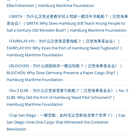
Elbe Fishermen | Hamburg Maritime Foundation
《GRETA：为什么汉堡还要教年轻人驾驶一艘百年木帆船？｜汉堡海事
基金会》｜GRETA: Why Does Hamburg Still Teach Young People to
Sail a Century-Old Wooden Boat? | Hamburg Maritime Foundation
《FAIRPLAY VIII：为什么汉堡港需要拖船？｜汉堡海事基金会》｜
FAIRPLAY VIII: Why Does the Port of Hamburg Need Tugboats? |
Hamburg Maritime Foundation
《BLEICHEN：为什么德国保存一艘运纸船？｜汉堡海事基金会》｜
BLEICHEN: Why Does Germany Preserve a Paper Cargo Ship? |
Hamburg Maritime Foundation
《No.5 ELBE：为什么汉堡港需要引航船？｜汉堡海事基金会》｜No. 5
ELBE: Why Did the Port of Hamburg Need Pilot Schooners? |
Hamburg Maritime Foundation
《Cap San Diego：一艘货船，如何见证货柜改变整个世界？》｜Cap
San Diego: How One Cargo Ship Witnessed the Container
Revolution