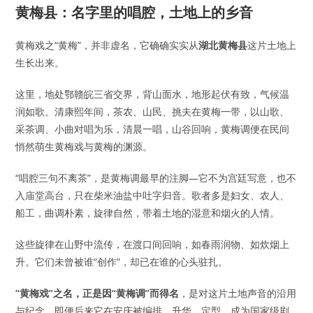
黄梅县：名字里的唱腔，土地上的乡音
黄梅戏之“黄梅”，并非虚名，它确确实实从
湖北黄梅县
这片土地上
生长出来。
这里，地处鄂赣皖三省交界，背山面水，地形起伏有致，气候温
润如歌。清康熙年间，茶农、山民、挑夫在黄梅一带，以山歌、
采茶调、小曲对唱为乐，清晨一唱，山谷回响，黄梅调便在民间
悄然萌生黄梅戏与黄梅的渊源。
“唱腔三句不离茶”，是黄梅调最早的注脚—它不为宫廷写意，也不
入庙堂高台，只在柴米油盐中吐字归音。歌者多是妇女、农人、
船工，曲调朴素，旋律自然，带着土地的湿意和烟火的人情。
这些旋律在山野中流传，在渡口间回响，如春雨润物、如炊烟上
升。它们未曾被谁“创作”，却已在谁的心头驻扎。
“
黄梅戏
”
之名，正是因
“
黄梅调
”
而得名
，是对这片土地声音的沿用
与纪念。即便后来它在安庆被编排、升华、定型，成为国家级剧