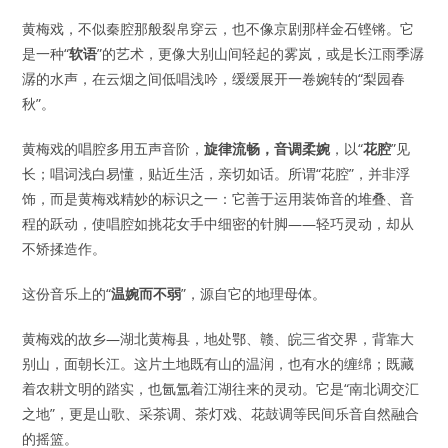
黄梅戏，不似秦腔那般裂帛穿云，也不像京剧那样金石铿锵。它
是一种“
软语
”的艺术，更像大别山间轻起的雾岚，或是长江雨季潺
潺的水声，在云烟之间低唱浅吟，缓缓展开一卷婉转的“梨园春
秋”。
黄梅戏的唱腔多用五声音阶，
旋律流畅，音调柔婉
，以“
花腔
”见
长；唱词浅白易懂，贴近生活，亲切如话。所谓“花腔”，并非浮
饰，而是黄梅戏精妙的标识之一：它善于运用装饰音的堆叠、音
程的跃动，使唱腔如挑花女手中细密的针脚——轻巧灵动，却从
不矫揉造作。
这份音乐上的“
温婉而不弱
”，源自它的地理母体。
黄梅戏的故乡—湖北黄梅县，地处鄂、赣、皖三省交界，背靠大
别山，面朝长江。这片土地既有山的温润，也有水的缠绵；既藏
着农耕文明的踏实，也氤氲着江湖往来的灵动。它是“南北调交汇
之地”，更是山歌、采茶调、茶灯戏、花鼓调等民间乐音自然融合
的摇篮。