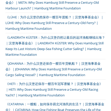
金会》｜META: Why Does Hamburg Still Preserve a Century-Old
Harbour Launch? | Hamburg Maritime Foundation
《LÜHE：为什么汉堡仍然保存一艘百年渡船？｜汉堡海事基金会》｜
LÜHE: Why Does Hamburg Still Preserve a Century-Old Ferry? |
Hamburg Maritime Foundation
《LANDRATH KÜSTER：为什么汉堡仍然让最后的远洋渔船继续出海？
｜汉堡海事基金会》｜LANDRATH KÜSTER: Why Does Hamburg Still
Keep Its Last Historic Deep-Sea Fishing Cutter Sailing? | Hamburg
Maritime Foundation
《JOHANNA：为什么汉堡还保存一艘百年货帆船？｜汉堡海事基金
会》｜JOHANNA: Why Does Hamburg Still Preserve a Century-Old
Cargo Sailing Vessel? | Hamburg Maritime Foundation
《HETI：为什么汉堡还保存一艘百年冠军赛艇？｜汉堡海事基金会》
｜HETI: Why Does Hamburg Still Preserve a Century-Old Racing
Yacht? | Hamburg Maritime Foundation
《CATARINA：一艘船，如何保存易北河渔民的生活？｜汉堡海事基金
会》｜CATARINA: How One Fishing Boat Preserves the Life of the