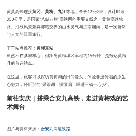
黄黄高铁连接
黄冈、黄梅、九江
等地，全长125公里，设计时速
350公里，是国家“八纵八横”高铁网的重要支线之一黄黄高速铁
路。沿线风景兼具鄂赣交界的山水灵气与江南烟雨，是一次自然
与人文的双重旅行。
下车站点推荐：
黄梅东站
虽然不在县城核心，但距离黄梅城区车程约15分钟，是抵达黄梅
县的首选站点。
在这里，旅客可以探访黄梅调的田间源头，体验非遗传唱的原生
态魅力，聆听那句“采茶调，慢慢唱，唱进三省一心乡”。
前往安庆｜搭乘合安九高铁，走进黄梅戏的艺
术舞台
图片与资料来源：
合安九高速铁路