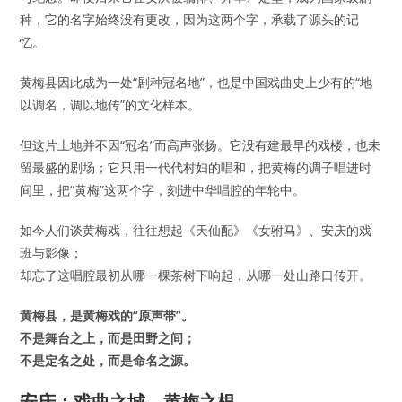
种，它的名字始终没有更改，因为这两个字，承载了源头的记
忆。
黄梅县因此成为一处“剧种冠名地”，也是中国戏曲史上少有的“地
以调名，调以地传”的文化样本。
但这片土地并不因“冠名”而高声张扬。它没有建最早的戏楼，也未
留最盛的剧场；它只用一代代村妇的唱和，把黄梅的调子唱进时
间里，把“黄梅”这两个字，刻进中华唱腔的年轮中。
如今人们谈黄梅戏，往往想起《天仙配》《女驸马》、安庆的戏
班与影像；
却忘了这唱腔最初从哪一棵茶树下响起，从哪一处山路口传开。
黄梅县，是黄梅戏的“原声带”。
不是舞台之上，而是田野之间；
不是定名之处，而是命名之源。
安庆：戏曲之城，黄梅之根