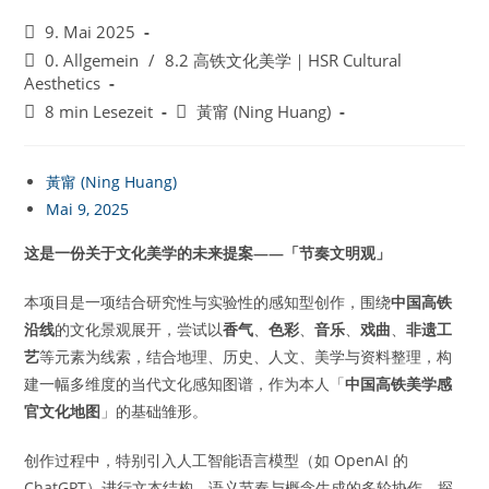
Beitrag
9. Mai 2025
veröffentlicht:
Beitrags-
0. Allgemein
/
8.2 高铁文化美学｜HSR Cultural
Kategorie:
Aesthetics
Lesedauer:
Beitrags-
8 min Lesezeit
黃甯 (Ning Huang)
Autor:
黃甯 (Ning Huang)
Mai 9, 2025
这是一份关于文化美学的未来提案——「节奏文明观」
本项目是一项结合研究性与实验性的感知型创作，围绕
中国高铁
沿线
的文化景观展开，尝试以
香气
、
色彩
、
音乐
、
戏曲
、
非遗工
艺
等元素为线索，结合地理、历史、人文、美学与资料整理，构
建一幅多维度的当代文化感知图谱，作为本人「
中国高铁美学感
官文化地图
」的基础雏形。
创作过程中，特别引入人工智能语言模型（如 OpenAI 的
ChatGPT）进行文本结构、语义节奏与概念生成的多轮协作，探