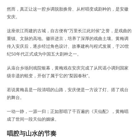
然而，真正让这一腔乡调脱胎换骨、从村唱变成剧种的，是安徽
安庆。
这座依江而建的古城，自古便有“万里长江此封侯”之誉，是戏曲的
重镇、文脉的高地。徽班进京，培养了深厚的戏曲土壤。黄梅调
传入安庆后，逐步经过角色设计、故事建构与程式发展，于20世
纪50年代正式成为中国五大剧种之一。
从庙台乡场到戏院银幕，黄梅戏在安庆完成了从民谣小调到国家
级非遗的蜕变，开创了属于它的“梨园春秋”。
若说黄梅县是一段清唱的山路，安庆便是一方设了灯、搭了戏台
的舞台。
一动一静，一源一归；正如那唱了千百遍的《天仙配》，黄梅唱
成了世间一段天仙的姻缘。
唱腔与山水的节奏