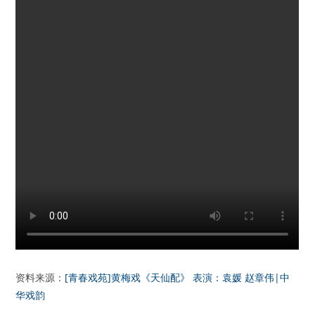
资料来源：
[青春戏苑]黄梅戏《天仙配》 表演：袁媛 赵章伟|中
华戏韵