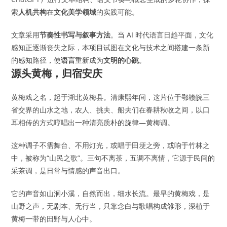
索
人机共构
在
文化美学领域
的实践可能。
文章采用
节奏性书写与叙事方法
。当 AI 时代语言日趋平面，文化
感知正逐渐丧失之际，本项目试图在文化与技术之间搭建一条新
的感知路径，使
语言
重新成为
文明的心跳
。
源头黄梅，归宿安庆
黄梅戏之名，起于湖北黄梅县。清康熙年间，这片位于鄂赣皖三
省交界的山水之地，农人、挑夫、船夫们在春耕秋收之间，以口
耳相传的方式哼唱出一种清亮质朴的旋律—黄梅调。
这种调子不需舞台、不用灯光，或唱于田埂之旁，或响于竹林之
中，被称为“山民之歌”。三句不离茶，五调不离情，它源于民间的
采茶调，是日常与情感的声音出口。
它的声音如山涧小溪，自然而出，细水长流。最早的黄梅戏，是
山野之声，无剧本、无行当，只靠念白与歌唱构成雏形，深植于
黄梅一带的田野与人心中。