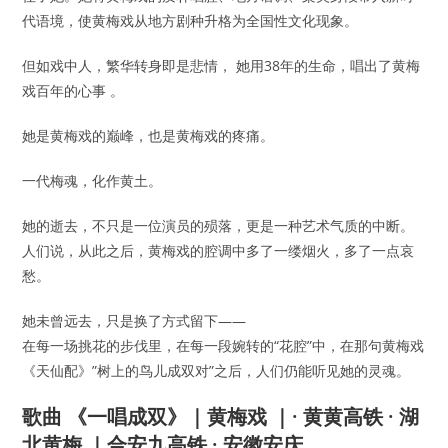
代语境，使黄梅戏从地方剧种升格为全国性文化现象。
但如戏中人，繁华转身即是悲情， 她用38年的生命，唱出了黄梅
戏百年的心事 。
她是黄梅戏的巅峰，也是黄梅戏的疼痛。
一代梅魂，化作黄土。
她的逝去，不只是一位演员的殒落，更是一种艺术气质的中断。
人们说，从此之后，黄梅戏的腔调中多了一缕烟火，多了一点哀
愁。
她未曾远去，只是换了方式留下——
在每一场挑花的步伐里，在每一段婉转的“花腔”中，在那句黄梅戏
《天仙配》”树上的鸟儿成双对”之后，人们仍能听见她的灵魂。
歌曲 《一唱成双》｜黄梅戏 ｜· 黄黄高铁 · 湖
北黄梅 ｜合安九高铁 · 安徽安庆