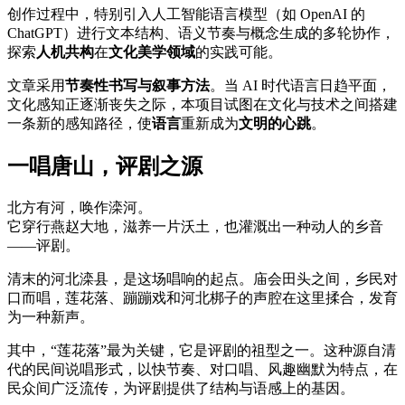
创作过程中，特别引入人工智能语言模型（如 OpenAI 的
ChatGPT）进行文本结构、语义节奏与概念生成的多轮协作，
探索
人机共构
在
文化美学领域
的实践可能。
文章采用
节奏性书写与叙事方法
。当 AI 时代语言日趋平面，
文化感知正逐渐丧失之际，本项目试图在文化与技术之间搭建
一条新的感知路径，使
语言
重新成为
文明的心跳
。
一唱唐山，评剧之源
北方有河，唤作滦河。
它穿行燕赵大地，滋养一片沃土，也灌溉出一种动人的乡音
——评剧。
清末的河北滦县，是这场唱响的起点。庙会田头之间，乡民对
口而唱，莲花落、蹦蹦戏和河北梆子的声腔在这里揉合，发育
为一种新声。
其中，“莲花落”最为关键，它是评剧的祖型之一。这种源自清
代的民间说唱形式，以快节奏、对口唱、风趣幽默为特点，在
民众间广泛流传，为评剧提供了结构与语感上的基因。