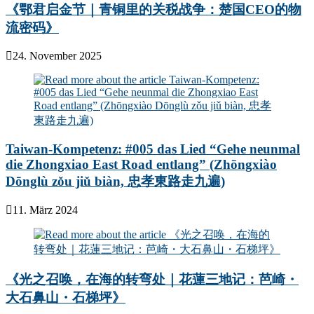
《鄂君启金节｜青铜里的关税战争：楚国CEO的物
流密码》
24. November 2025
Taiwan-Kompetenz: #005 das Lied “Gehe neunmal
die Zhongxiao East Road entlang” (Zhōngxiào
Dōnglù zǒu jiǔ biàn, 忠孝東路走九遍)
11. März 2024
《光之召唤，在海的转弯处｜花蓮三地记：芭崎・
大石鼻山・石梯坪》