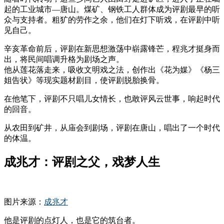
起的工业城市—唐山。煤矿、钢铁工人群体成为评剧最早的听
众与支持者。粗犷的劳作之余，他们在灯下听戏，在评剧中听
见自己。
辛亥革命前后，评剧在新思想激荡中崭露锋芒，程兆才挺身而
出，将民间唱调升格为剧场之声。
他从莲花落走来，吸收文明戏之法，创作出《花为媒》《杨三
姐告状》等现实题材剧目，使评剧脱胎换骨。
在他笔下，评剧不只唱儿女情长，也敢评风云世事，响起时代
的回音。
从农田到矿井，从庙会到剧场，评剧在唐山，唱出了一个时代
的体温。
成兆才：评剧之父，戏梦人生
图片来源：
成兆才
他是评剧的点灯人，也是它的筑台者。