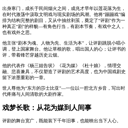
出身寒门，成长于民间烟火之间，成兆才早年以莲花落为生，
在时代激荡中汲取文明戏与现实剧场的风潮。他将“蹦蹦戏”编
排为结构完整的剧目，又从中抽丝剥茧，奠定了“评剧”作为一
种真正“剧”的样貌—有角色行当，有剧本节奏，有戏中之人，
也有戏外之思。
他主张“剧本为魂、人物为先、生活为本”，让评剧跳脱小唱小
调，登上国家舞台。他让草根的歌，唱出国人的心；让评书的
评，带着锋芒穿越历史云烟。
他的代表作《杨三姐告状》《花为媒》《杜十娘》，情理交
融、悲喜兼具，不仅塑造了评剧的艺术高度，也为中国戏剧史
留下浓墨重彩的一章。
世人尊他为“东方的莎士比亚”—一位以一腔北方乡音，写出时
代疼痛与人间清歌的大剧作家。
戏梦长歌：从花为媒到人间事
评剧的舞台宽广，既能装下千年旧事，也能映出当下人心。