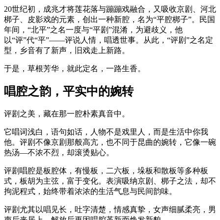
20世纪初，成兆才将莲花落与蹦蹦戏融合，又吸收京剧、河北
梆子、皮影戏的元素，创出一种新腔，名为“平腔梆子”。民国
年间，“北平”之名一度与“平剧”混淆，为避歧义，他
以“评”代“平”——评说人情，唱透世事。从此，“评剧”之名定
型，乡音有了新声，旧戏走上新路。
于是，草根芳华，就此定名，一路生香。
唱腔之韵，平实中的婉转
评剧之美，藏在那一腔朴素真音中。
它唱词浅白，语句如话，人物不是戏里人，而是生活中你我
他。评剧不像京剧那般高亢，也不同于昆曲的婉转，它像一碗
热汤—不浓不烈，却滚烫贴心。
评剧唱腔是板腔体，有慢板，二六板，垛板和散板等多种板
式，板胡为主弦，富于变化。表演吸纳京剧、梆子之法，却不
拘泥程式，始终带着浓浓的生活气息与民间韵味。
评剧尤其以唱见长，吐字清楚，情感真挚，女声细腻柔亮，男
声后来居上，解放后更因唱腔革新而焕发新貌。