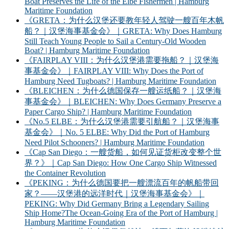
Boat Preserves the Life of the Elbe Fishermen | Hamburg
Maritime Foundation
《GRETA：为什么汉堡还要教年轻人驾驶一艘百年木帆
船？｜汉堡海事基金会》｜GRETA: Why Does Hamburg
Still Teach Young People to Sail a Century-Old Wooden
Boat? | Hamburg Maritime Foundation
《FAIRPLAY VIII：为什么汉堡港需要拖船？｜汉堡海
事基金会》｜FAIRPLAY VIII: Why Does the Port of
Hamburg Need Tugboats? | Hamburg Maritime Foundation
《BLEICHEN：为什么德国保存一艘运纸船？｜汉堡海
事基金会》｜BLEICHEN: Why Does Germany Preserve a
Paper Cargo Ship? | Hamburg Maritime Foundation
《No.5 ELBE：为什么汉堡港需要引航船？｜汉堡海事
基金会》｜No. 5 ELBE: Why Did the Port of Hamburg
Need Pilot Schooners? | Hamburg Maritime Foundation
《Cap San Diego：一艘货船，如何见证货柜改变整个世
界？》｜Cap San Diego: How One Cargo Ship Witnessed
the Container Revolution
《PEKING：为什么德国要把一艘漂流百年的帆船带回
家？——汉堡港的远洋时代｜汉堡海事基金会》｜
PEKING: Why Did Germany Bring a Legendary Sailing
Ship Home?The Ocean-Going Era of the Port of Hamburg |
Hamburg Maritime Foundation