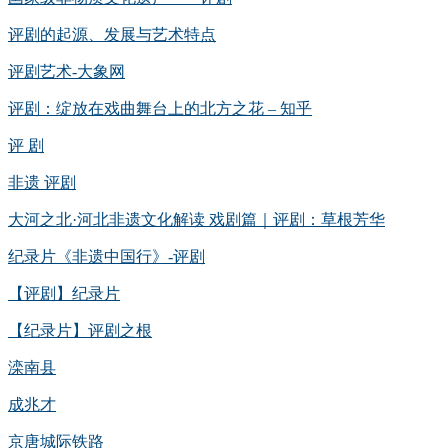
评剧的起源、发展与艺术特点
评剧艺术-大象网
评剧：绽放在戏曲舞台上的北方之花 – 知乎
评 剧
非遗 评剧
大河之北·河北非遗文化解读 戏剧篇｜评剧：草根芳华
纪录片《非遗中国行》-评剧
【评剧】纪录片
【纪录片】评剧之根
滦南县
成兆才
京唐城际铁路