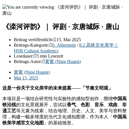
《滦河评韵》｜ 评剧 · 京唐城际 · 唐山
Beitrag veröffentlicht:
15. Mai 2025
Beitrags-Kategorie:
0. Allgemein
/
8.2 高铁文化美学｜
HSR Cultural Aesthetics
Lesedauer:
5 min Lesezeit
Beitrags-Autor:
黃甯 (Ning Huang)
黃甯 (Ning Huang)
Mai 15, 2025
这是一份关于文化美学的未来提案——「节奏文明观」
本项目是一项结合研究性与实验性的感知型创作，围绕
中国高
铁沿线
的文化景观展开，尝试以
香气
、
色彩
、
音乐
、
戏曲
、
非
遗工艺
等元素为线索，结合地理、历史、人文、美学与资料整
理，构建一幅多维度的当代文化感知图谱，作为本人「
中国高
铁美学感官文化地图
」的基础雏形。