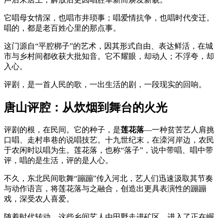
它唱母女情深，也唱市井琐事；唱爱情抗争，也唱时代变迁。
唱的，都是老百姓心里的那点事。
这门源自“平腔梆子”的艺术，因其形式自由、表达鲜活，在城
市与乡村间都收获大批知音。它不耀眼，却动人；不浮夸，却
入心。
评剧，是一首人民的歌，一出生活的剧，一段现实的回响。
唐山评腔：从炊烟到舞台的火光
评剧的根，在民间。它的种子，是
莲花落
—一种贫苦艺人肩挑
口唱、走村串巷的说唱技艺。十九世纪末，在滦河岸边，农民
于农闲时以唱为生。莲花落，也称“落子”，说中带唱、唱中带
评，唱的是生活，评的是人心。
不久，东北民间歌舞“蹦蹦”传入河北，艺人们迅速汲取其节奏
与动作语言，将莲花落与之融合，创造出更具表演性的蹦蹦
戏，深受农人喜爱。
随着时代转动，这些乡间艺人由田野走进矿区，进入了正在崛