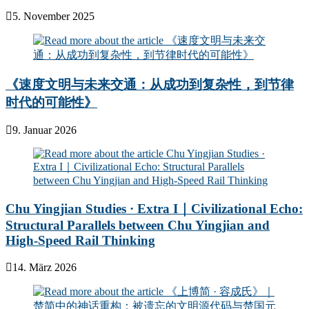
5. November 2025
《速度文明与未来交通：从成功到复杂性，到节律
时代的可能性》
9. Januar 2026
Chu Yingjian Studies · Extra I｜Civilizational Echo:
Structural Parallels between Chu Yingjian and
High-Speed Rail Thinking
14. März 2026