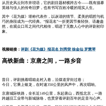
从历史风云到市井琐语，它的剧目题材横跨古今——既有描摹
英雄与佳人的传奇旧梦，也有书写百姓冷暖的现实人生。
其中《花为媒》堪称代表作，以诙谐的情节、柔美的唱腔与机
巧的身段成为一代经典。“报花名”一折更因节奏轻快、语趣盎
然，在观众口耳之间代代相传，唱进了无数人心中的评剧初印
象。
视频链接：
评剧《花为媒》报花名 刘秀荣 徐金仙 罗慧琴
高铁新曲：京唐之间，一路乡音
昔日，评剧挑着唱箱走村入巷，沿煤道穿街过巷；
今日，它乘上银龙，在时速350公里的风声中，再次唱响。
京唐城际铁路，全长近149公里，东起唐山，西抵北京，一路
跨越旧工业带与新城脉络，也贯穿着评剧百年的足音与心声。