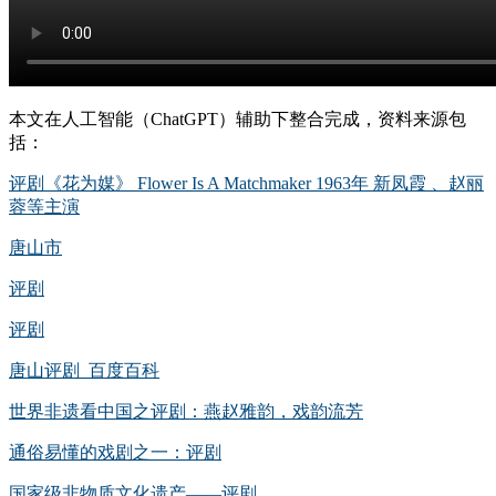
本文在人工智能（ChatGPT）辅助下整合完成，资料来源包
括：
评剧《花为媒》 Flower Is A Matchmaker 1963年 新凤霞 、赵丽
蓉等主演
唐山市
评剧
评剧
唐山评剧_百度百科
世界非遗看中国之评剧：燕赵雅韵，戏韵流芳
通俗易懂的戏剧之一：评剧
国家级非物质文化遗产——评剧