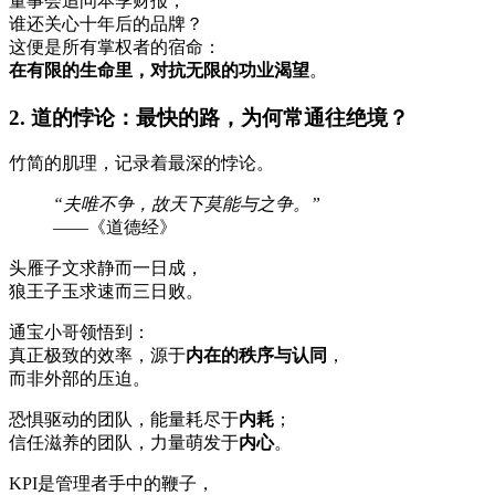
董事会追问本季财报，
谁还关心十年后的品牌？
这便是所有掌权者的宿命：
在有限的生命里，对抗无限的功业渴望
。
2. 道的悖论：最快的路，为何常通往绝境？
竹简的肌理，记录着最深的悖论。
“夫唯不争，故天下莫能与之争。”
——《道德经》
头雁子文求静而一日成，
狼王子玉求速而三日败。
通宝小哥领悟到：
真正极致的效率，源于
内在的秩序与认同
，
而非外部的压迫。
恐惧驱动的团队，能量耗尽于
内耗
；
信任滋养的团队，力量萌发于
内心
。
KPI是管理者手中的鞭子，