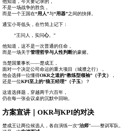
他知道，今天要记录的，
不是一场战争的胜负，
而是一个王国在
“用人”
与
“用器”
之间的抉择。
通宝小哥低头，在竹简上记下：
“王问人，实问
心
。”
他知道，这不是一次普通的任命，
而是一场关于
管理哲学与人性判断
的豪赌。
当楚国董事长——楚成王，
面对一个决定公司命运的重大项目（城濮之行），
他会选择一位懂得
OKR之道的“教练型领袖”（子文）
，
还是一位
KPI至上的“狼王经理”（子玉
）？
这道选择题，穿越两千六百年，
仍在每一张会议桌的沉默中回响。
方案宣讲｜OKR与KPI的对决
楚成王让两位候选人，各自演练一次“
治师
”——整训军队。