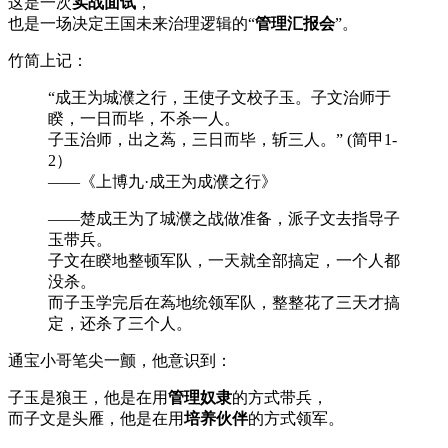
这是一次
实战面试
，
也是一场决定王国未来治理逻辑的“
管理汇报会
”。
竹简上记：
“成王为城濮之行，王使子文校子玉。子文治师于
睽，一日而毕，不杀一人。
子玉治师，出之蒍，三日而毕，斩三人。” (简甲1-
2）
——《上博九·成王为成濮之行》
——楚成王为了城濮之战做准备，派子文去指导子
玉带兵。
子文在睽地整顿军队，一天就全部搞定，一个人都
没杀。
而子玉学完后在蒍地统领军队，整整花了三天才搞
定，还杀了三个人。
通宝小哥笔尖一颤，他意识到：
子玉是狼王，他是在用
管理奴隶
的方式带兵，
而子文是头雁，他是在用
培养伙伴
的方式领军。