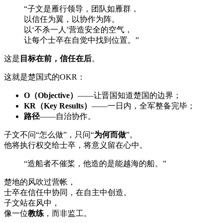
“子文是雁行领导，团队如雁群，
以信任为翼，以协作为阵。
以‘不杀一人’营造安全的空气，
让每个士卒在自觉中找到位置。”
这是
目标在前，信任在后
。
这就是楚国式的OKR：
O（Objective）
——让晋国知道楚国的边界；
KR（Key Results）
——一日内，全军整备完毕；
路径
——自治协作。
子文不问“怎么做”，只问“
为何而做
”。
他将执行权交给士卒，将意义留在心中。
“造船者不催桨，他造的是能越海的船。”
楚地的风吹过营帐，
士卒在信任中协同，在自主中创造。
子文站在风中，
像一位
教练
，而非监工。