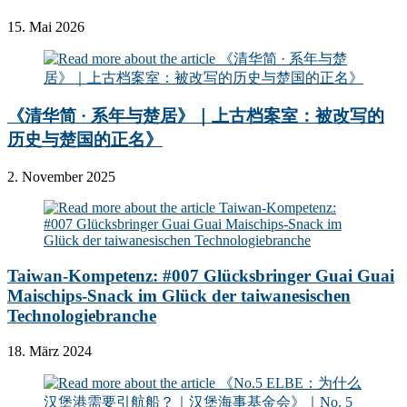
15. Mai 2026
《清华简 · 系年与楚居》｜上古档案室：被改写的
历史与楚国的正名》
2. November 2025
Taiwan-Kompetenz: #007 Glücksbringer Guai Guai
Maischips-Snack im Glück der taiwanesischen
Technologiebranche
18. März 2024