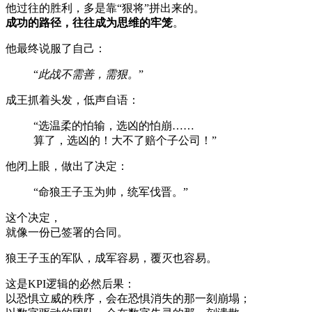
他过往的胜利，多是靠“狠将”拼出来的。
成功的路径，往往成为思维的牢笼
。
他最终说服了自己：
“
此战不需善，需狠。
”
成王抓着头发，低声自语：
“选温柔的怕输，选凶的怕崩……
算了，选凶的！大不了赔个子公司！”
他闭上眼，做出了决定：
“命狼王子玉为帅，统军伐晋。”
这个决定，
就像一份已签署的合同。
狼王子玉的军队，成军容易，覆灭也容易。
这是KPI逻辑的必然后果：
以恐惧立威的秩序，会在恐惧消失的那一刻崩塌；