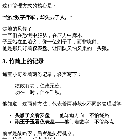
这种管理方式的核心是：
“他让数字行军，却失去了人。”
楚地的风停了。
士卒们在恐惧中服从，在压力中麻木。
子玉站在血泊旁，像一位刽子手，而非统帅。
他是那只盯着
仪表盘、
让团队又怕又累的一头
狼。
3. 竹简上的记录
通宝小哥看着两份记录，轻声写下：
绩效有功，仁政无迹。
功在一时，仁在千秋。
他知道，这两种方法，代表着两种截然不同的管理哲学：
头雁子文看罗盘
——他知道方向，不怕绕路
狼王子玉看仪表盘
——他盯着数字，不管终点
前者是战略家，后者是执行机器。