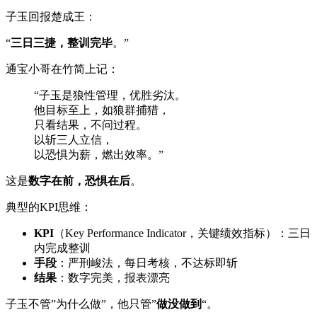
子玉回报楚成王：
“
三日三捷，整训完毕
。”
通宝小哥在竹简上记：
“子玉是狼性管理，优胜劣汰。
他目标至上，如狼群捕猎，
只看结果，不问过程。
以斩三人立信，
以恐惧为薪，燃出效率。”
这是
数字在前，恐惧在后
。
典型的KPI思维：
KPI
（Key Performance Indicator，关键绩效指标）：三日
内完成整训
手段
：严刑峻法，每日考核，不达标即斩
结果
：数字完美，报表漂亮
子玉不管”为什么做”，他只管”
做没做到
“。