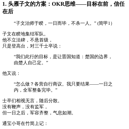
1. 头雁子文的方案：OKR思维——目标在前，信任
在后
“子文治师于睽，一日而毕，不杀一人。
” (简甲1）
子文在睽地集结军队。
他不立法碑，不悬首级，
只是登高台，对三千士卒说：
“我们此行的目标，是让晋国知道：楚国的边界，
由楚人自己定。”
他又说：
“怎么做？各营自行商议。我只要结果——一日之
内，全军整备完毕。”
士卒们相视无言，随后分散。
没有鞭声，没有监军，
但一日之后，军容齐整，气息如潮。
通宝小哥在竹简上记：