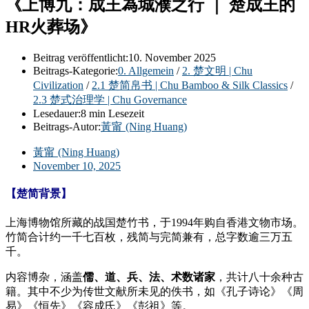
《上博九：成王為城濮之行 ｜ 楚成王的
HR火葬场》
Beitrag veröffentlicht:
10. November 2025
Beitrags-Kategorie:
0. Allgemein
/
2. 楚文明 | Chu
Civilization
/
2.1 楚简帛书 | Chu Bamboo & Silk Classics
/
2.3 楚式治理学 | Chu Governance
Lesedauer:
8 min Lesezeit
Beitrags-Autor:
黃甯 (Ning Huang)
黃甯 (Ning Huang)
November 10, 2025
【楚简背景】
上海博物馆所藏的战国楚竹书，于1994年购自香港文物市场。
竹简合计约一千七百枚，残简与完简兼有，总字数逾三万五
千。
内容博杂，涵盖
儒、道、兵、法、术数诸家
，共计八十余种古
籍。其中不少为传世文献所未见的佚书，如《孔子诗论》《周
易》《恒先》《容成氏》《彭祖》等。