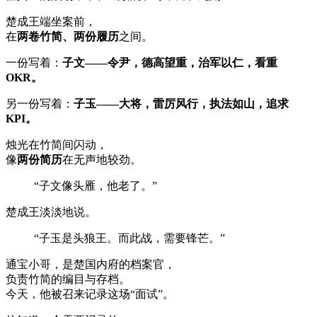
楚成王端坐案前，
在
两卷竹简、两份履历
之间。
一份写着：
子文——令尹，德高望重，治军以仁，看重
OKR。
另一份写着：
子玉——大将，雷厉风行，执法如山，追求
KPI。
烛光在竹简间闪动，
像
两份简历
在无声地较劲。
“子文像头雁，他老了。”
楚成王淡淡地说。
“子玉是头狼王。而此战，需要锋芒。”
通宝小哥，是楚国内府的档案官，
负责竹简的编目与存档。
今天，他被召来记录这场“面试”。