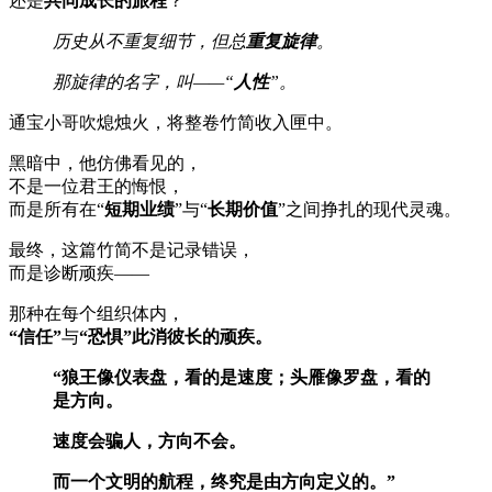
还是
共同成长的旅程
？
历史从不重复细节，但总
重复旋律
。
那旋律的名字，叫——“
人性
”。
通宝小哥吹熄烛火，将整卷竹简收入匣中。
黑暗中，他仿佛看见的，
不是一位君王的悔恨，
而是所有在“
短期业绩
”与“
长期价值
”之间挣扎的现代灵魂。
最终，这篇竹简不是记录错误，
而是诊断顽疾——
那种在每个组织体内，
“信任”
与
“恐惧”此消彼长的顽疾。
“狼王像仪表盘，看的是速度；头雁像罗盘，看的
是方向。
速度会骗人，方向不会。
而一个文明的航程，终究是由方向定义的。”