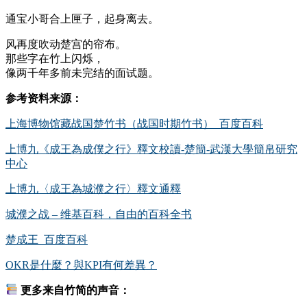
通宝小哥合上匣子，起身离去。
风再度吹动楚宫的帘布。
那些字在竹上闪烁，
像两千年多前未完结的面试题。
参考资料来源：
上海博物馆藏战国楚竹书（战国时期竹书）_百度百科
上博九《成王為成僕之行》釋文校讀-楚簡-武漢大學簡帛研究
中心
上博九〈成王為城濮之行〉釋文通釋
城濮之战 – 维基百科，自由的百科全书
楚成王_百度百科
OKR是什麼？與KPI有何差異？
更多来自竹简的声音：