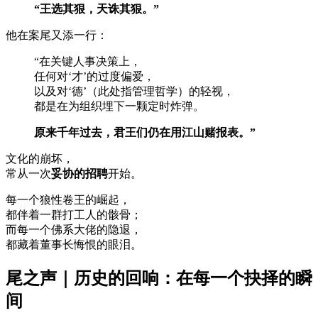
“王选其狠，天诛其狠。”
他在案尾又添一行：
“在关键人事决策上，
任何对‘才’的过度偏爱，
以及对‘德’（此处指管理哲学）的轻视，
都是在为组织埋下一颗定时炸弹。
原来千年过去，君王们仍在用江山赌报表。”
文化的崩坏，
常从一次
妥协的招聘
开始。
每一个狼性卷王的崛起，
都伴着一群打工人的骸骨；
而每一个佛系大佬的隐退，
都藏着董事长悔恨的眼泪。
尾之声｜历史的回响：在每一个抉择的瞬
间