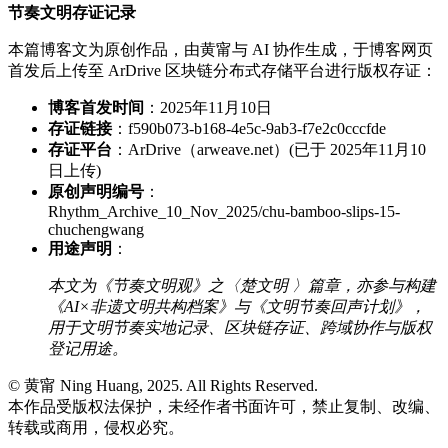
节奏文明存证记录
本篇博客文为原创作品，由黄甯与 AI 协作生成，于博客网页
首发后上传至 ArDrive 区块链分布式存储平台进行版权存证：
博客首发时间
：2025年11月10日
存证链接
：f590b073-b168-4e5c-9ab3-f7e2c0cccfde
存证平台
：ArDrive（arweave.net）(已于 2025年11月10
日上传)
原创声明编号
：
Rhythm_Archive_10_Nov_2025/chu-bamboo-slips-15-
chuchengwang
用途声明
：
本文为《节奏文明观》之〈楚文明 〉篇章，亦参与构建
《AI×非遗文明共构档案》与《文明节奏回声计划》，
用于文明节奏实地记录、区块链存证、跨域协作与版权
登记用途。
© 黄甯 Ning Huang, 2025. All Rights Reserved.
本作品受版权法保护，未经作者书面许可，禁止复制、改编、
转载或商用，侵权必究。