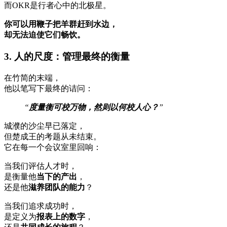
而OKR是行者心中的北极星。
你可以用鞭子把羊群赶到水边，
却无法迫使它们畅饮。
3. 人的尺度：管理最终的衡量
在竹简的末端，
他以笔写下最终的诘问：
“
度量衡可校万物，然则以何校人心？
”
城濮的沙尘早已落定，
但楚成王的考题从未结束。
它在每一个会议室里回响：
当我们评估人才时，
是衡量他
当下的产出
，
还是他
滋养团队的能力
？
当我们追求成功时，
是定义为
报表上的数字
，