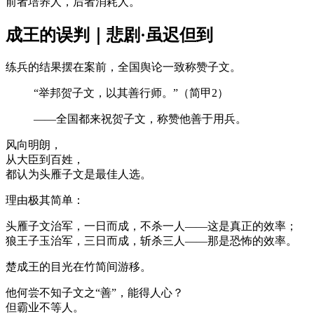
前者培养人，后者消耗人。
成王的误判｜悲剧·虽迟但到
练兵的结果摆在案前，全国舆论一致称赞子文。
“举邦贺子文，以其善行师。”（简甲2）
——全国都来祝贺子文，称赞他善于用兵。
风向明朗，
从大臣到百姓，
都认为头雁子文是最佳人选。
理由极其简单：
头雁子文治军，一日而成，不杀一人——这是真正的效率；
狼王子玉治军，三日而成，斩杀三人——那是恐怖的效率。
楚成王的目光在竹简间游移。
他何尝不知子文之“善”，能得人心？
但霸业不等人。