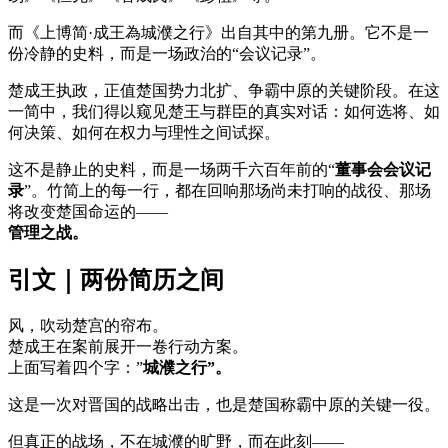
而《上博简·成王為城濮之行》出自其中的第九册。它不是一
份冷静的史料，而是一场政治的“会议记录”。
楚成王执政，正值楚国势力北扩、争霸中原的关键阶段。在这
一简中，我们得以窥见楚王与群臣的真实对话：如何选将、如
何决策、如何在权力与理性之间试探。
这不是静止的史料，而是一场两千六百年前的“
董事会会议记
录
”。竹简上的每一行，都在回响那场尚未打响的战役、那场
将改变楚国命运的——
管理之战。
引文｜两份简历之间
风，吹动楚宫的帘布。
楚成王在案前展开一卷行动方案。
上面写着四个字：”
城濮之行”。
这是一次对晋国的战略出击，也是楚国称霸中原的关键一役。
但真正的战场，不在城濮的旷野，而在此刻——