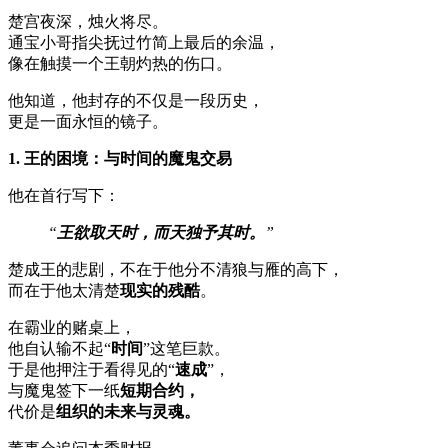
楚宫夜深，烛火将尽。
通宝小哥指尖抚过竹简上最后的余温，
像在触摸一个王朝灼热的伤口。
他知道，他封存的不仅是一段历史，
更是一面永恒的镜子。
1. 王的困境：与时间的魔鬼交易
他在首行写下：
“
王欲取天时，而天独予其时。
”
楚成王的悲剧，不在于他分不清狼与雁的高下，
而在于他太清楚
现实的残酷
。
在霸业的赌桌上，
他自认输不起“
时间
”这笔巨款。
于是他押注于看得见的“
速成
”，
与魔鬼签下一纸
短期合约，
代价是
组织的未来与灵魂。