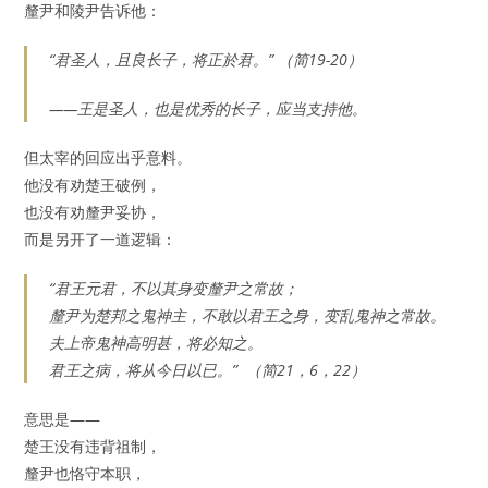
釐尹和陵尹告诉他：
“君圣人，且良长子，将正於君。” （简19-20）
——王是圣人，也是优秀的长子，应当支持他。
但太宰的回应出乎意料。
他没有劝楚王破例，
也没有劝釐尹妥协，
而是另开了一道逻辑：
“君王元君，不以其身变釐尹之常故；
釐尹为楚邦之鬼神主，不敢以君王之身，变乱鬼神之常故。
夫上帝鬼神高明甚，将必知之。
君王之病，将从今日以已。” （简21，6，22）
意思是——
楚王没有违背祖制，
釐尹也恪守本职，