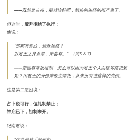
——既然是吉兆，那就快祭吧，我热的生病的很严重了。
但这时，
釐尹拒绝了执行
：
他说：
“楚邦有常故，焉敢殺祭？
以君王之身杀祭，未尝有。” （简5 & 7)
——楚国有常故祖制，怎么可以因为君王个人而破坏祭祀规
矩？用君王的身份来改变祭祀，从来没有过这样的先例。
这是第二层困境：
占卜说可行，但礼制禁止；
神启已下，祖制未开。
纪南君说：
“这是最棘手的时刻。