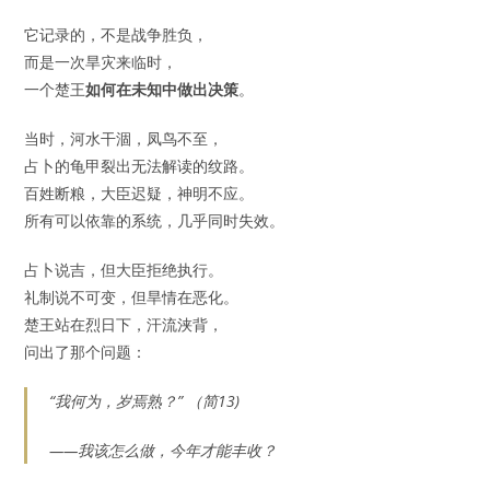
它记录的，不是战争胜负，
而是一次旱灾来临时，
一个楚王
如何在未知中做出决策
。
当时，河水干涸，凤鸟不至，
占卜的龟甲裂出无法解读的纹路。
百姓断粮，大臣迟疑，神明不应。
所有可以依靠的系统，几乎同时失效。
占卜说吉，但大臣拒绝执行。
礼制说不可变，但旱情在恶化。
楚王站在烈日下，汗流浃背，
问出了那个问题：
“我何为，岁焉熟？” （简13)
——我该怎么做，今年才能丰收？