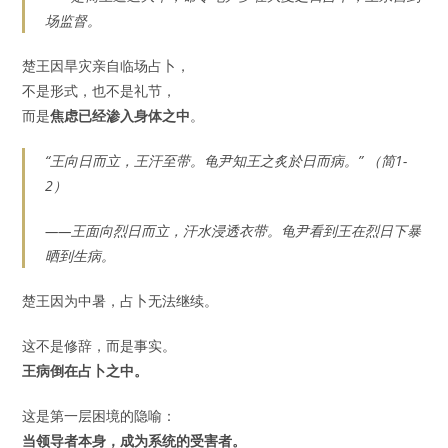
场监督。
楚王因旱灾亲自临场占卜，
不是形式，也不是礼节，
而是
焦虑已经渗入身体之中
。
“王向日而立，王汗至带。龟尹知王之炙於日而病。” （简1-
2）
——王面向烈日而立，汗水浸透衣带。龟尹看到王在烈日下暴
晒到生病。
楚王因为中暑，占卜无法继续。
这不是修辞，而是事实。
王病倒在占卜之中。
这是第一层困境的隐喻：
当领导者本身，成为系统的受害者。