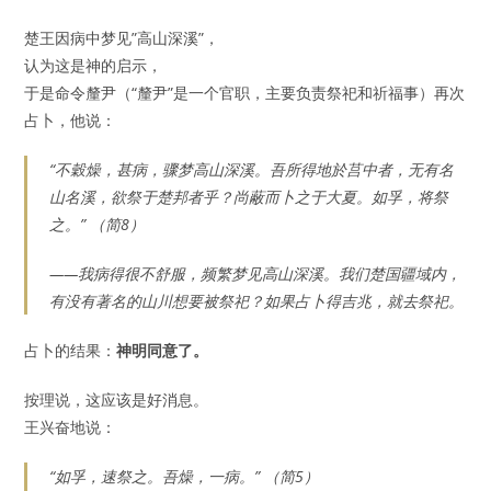
楚王因病中梦见”高山深溪”，
认为这是神的启示，
于是命令釐尹（
“
釐尹
”是一个官职，主要负责祭祀和祈福事）
再次
占卜，他说：
“不穀燥，甚病，骤梦高山深溪。吾所得地於莒中者，无有名
山名溪，欲祭于楚邦者乎？尚蔽而卜之于大夏。如孚，将祭
之。” （简8）
——我病得很不舒服，频繁梦见高山深溪。我们楚国疆域内，
有没有著名的山川想要被祭祀？如果占卜得吉兆，就去祭祀。
占卜的结果：
神明同意了。
按理说，这应该是好消息。
王兴奋地说：
“如孚，速祭之。吾燥，一病。” （简5）