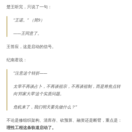
楚王听完，只说了一句：
“王诺。” （简9）
——王同意了。
王答应，这是启动的信号。
纪南君说：
“注意这个转折——
太宰不再谈占卜，不再谈祖宗，不再谈祖制，而是将焦点转
向‘邦家大旱’这个实质问题。
危机来了，我们明天要先做什么？
“
不论是修组织架构、清库存、砍预算、融资还是断臂，重点是：
理性工程这条轨道启动了。