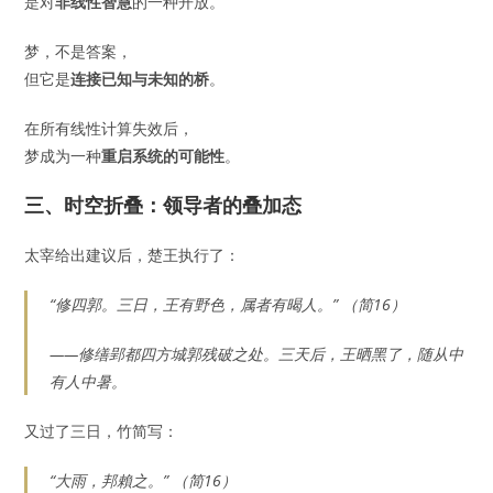
是对
非线性智慧
的一种开放。”
梦，不是答案，
但它是
连接已知与未知的桥
。
在所有线性计算失效后，
梦成为一种
重启系统的可能性
。
三、时空折叠：领导者的叠加态
太宰给出建议后，楚王执行了：
“修四郭。三日，王有野色，属者有暍人。” （简16）
——修缮郢都四方城郭残破之处。三天后，王晒黑了，随从中
有人中暑。
又过了三日，竹简写：
“大雨，邦賴之。” （简16）