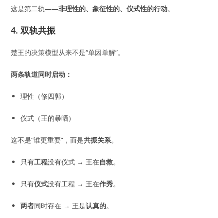
这是第二轨——
非理性的、象征性的、仪式性的行动
。
4. 双轨共振
楚王的决策模型从来不是“单因单解”。
两条轨道同时启动：
理性（修四郭）
仪式（王的暴晒）
这不是“谁更重要”，而是
共振关系
。
只有
工程
没有仪式 → 王在
自救
。
只有
仪式
没有工程 → 王在
作秀
。
两者
同时存在 → 王是
认真的
。