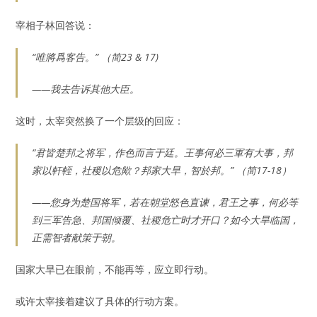
宰相子林回答说：
“唯將爲客告。” （简23 & 17)
——我去告诉其他大臣。
这时，太宰突然换了一个层级的回应：
“君皆楚邦之将军，作色而言于廷。王事何必三軍有大事，邦
家以軒輊，社稷以危歟？邦家大旱，智於邦。” （简17-18）
——
您身为楚国将军，若在朝堂怒色直谏
，
君王之事，何必等
到三军告急、邦国倾覆、社稷危亡时才开口？如今大旱临国，
正需智者献策于朝。
国家大旱已在眼前，不能再等，应立即行动。
或许太宰接着建议了具体的行动方案。