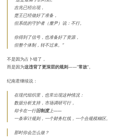
吉兆已经出现，
楚王已经做好了准备，
但系统的守护者（釐尹）说：不行。
你得到了信号，也准备好了资源，
但整个体制，转不过来。”
不是因为占卜错了，
而是因为
这违背了更深层的规则
——”
常故
“。
纪南君继续说：
在现代组织里，也常出现这种情况：
数据分析支持，市场调研可行，
却卡在一行
旧制度
上——
一条审计规则，一个财务红线，一个合规模糊区。
那时你会怎么做？