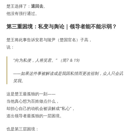
楚王选择了：
退回去
。
他没有强行通过。
第三重困境：私变与舆论｜领导者能不能示弱？
楚王将此事告诉安君与陵尹（楚国官名）子高，
说：
“向为私便，人将笑君。” （简7 & 19)
——如果这件事被解读成是我因私情而更改祖制，众人只会讥
笑我。
这是楚王最孤独的一刻——
当他真心想为百姓做点什么，
却担心自己的动机会被误解成”‘私心”，
道出领导者最孤独的一层困境。
也是第三层困境：