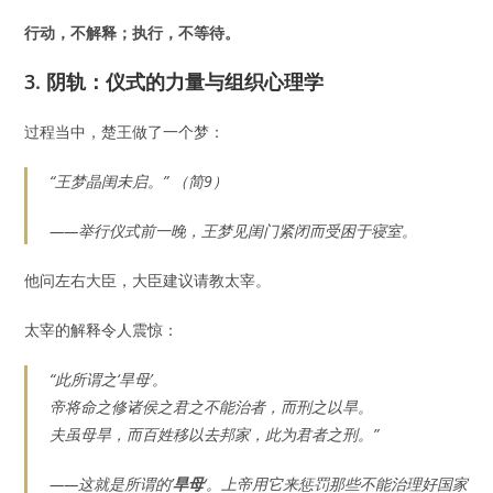
行动，不解释；执行，不等待。
3. 阴轨：仪式的力量与组织心理学
过程当中，楚王做了一个梦：
“王梦晶闺未启。” （简9）
——举行仪式前一晚，王梦见闺门紧闭而受困于寝室。
他问左右大臣，大臣建议请教太宰。
太宰的解释令人震惊：
“此所谓之‘旱母’。
帝将命之修诸侯之君之不能治者，而刑之以旱。
夫虽母旱，而百姓移以去邦家，此为君者之刑。”
——这就是所谓的’
旱母
‘。上帝用它来惩罚那些不能治理好国家