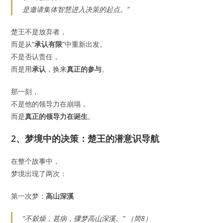
是邀请集体智慧进入决策的起点。”
楚王不是放弃者，
而是从“
承认有限
”中重新出发。
不是否认责任，
而是用
承认
，换来
真正的参与
。
那一刻，
不是他的领导力在崩塌，
而是
真正的领导力在诞生
。
2、梦境中的决策：楚王的潜意识导航
在整个故事中，
梦境出现了两次：
第一次梦：
高山深溪
“不穀燥，甚病，骤梦高山深溪。” （简8）