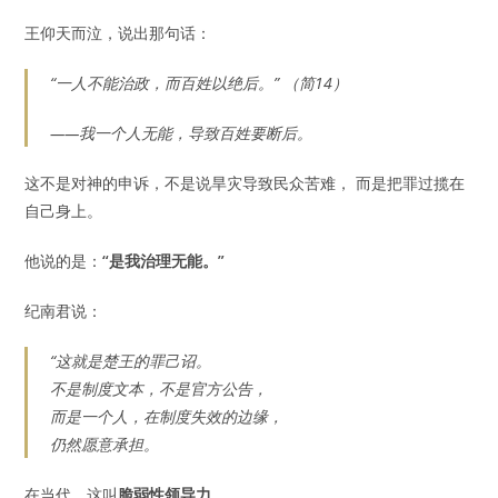
王仰天而泣，说出那句话：
“一人不能治政，而百姓以绝后。” （简14）
——我一个人无能，导致百姓要断后。
这不是对神的申诉，不是说旱灾导致民众苦难， 而是把罪过揽在
自己身上。
他说的是：
“是我治理无能。”
纪南君说：
“这就是楚王的罪己诏。
不是制度文本，不是官方公告，
而是一个人，在制度失效的边缘，
仍然愿意承担。
在当代，这叫
脆弱性领导力
。