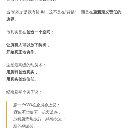
当他说出“是我有错”时，这不是在“背锅”， 而是在
重新定义责任的
边界
。
他其实是在
创造一个空间
：
让所有人可以放下防御，
开始真正地协作
。
这是最高级的动员术：
用脆弱创造真实，
用真实创造信任
。
纪南君举个例子说：
当一个CEO在全员会上说：
‘我也不知道下一步怎么办，
但我愿意和你们一起想办法。’
那不是懦弱，