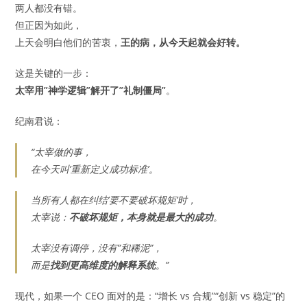
两人都没有错。
但正因为如此，
上天会明白他们的苦衷，
王的病，从今天起就会好转。
这是关键的一步：
太宰用”神学逻辑”解开了”礼制僵局”
。
纪南君说：
“太宰做的事，
在今天叫’重新定义成功标准’。
当所有人都在纠结’要不要破坏规矩’时，
太宰说：
不破坏规矩，本身就是最大的成功
。
太宰没有调停，没有”和稀泥”，
而是
找到更高维度的解释系统
。”
现代，如果一个 CEO 面对的是：“增长 vs 合规”“创新 vs 稳定”的