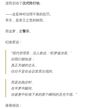
进而启动了
仪式性行动
。
——这是神对治理不善的惩罚。
旱灾，是君王之责的映照。
而这梦，是
警示
。
纪南君说：
“现代管理里，没人敢说：‘听梦做决策。’
但我们都知道：
真正关键的念头，
往往不是在会议室里出现的。
而是在跑步时、
在半梦半醒间、
在疲惫中松弛下来的那个瞬间的灵光乍现。”
接着他说：