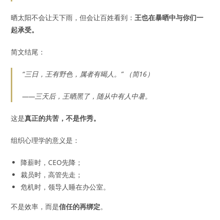
晒太阳不会让天下雨，但会让百姓看到：
王也在暴晒中与你们一
起承受。
简文结尾：
“三日，王有野色，属者有暍人。” （简16）
——三天后，王晒黑了，随从中有人中暑。
这是
真正的共苦，不是作秀。
组织心理学的意义是：
降薪时，CEO先降；
裁员时，高管先走；
危机时，领导人睡在办公室。
不是效率，而是
信任的再绑定
。