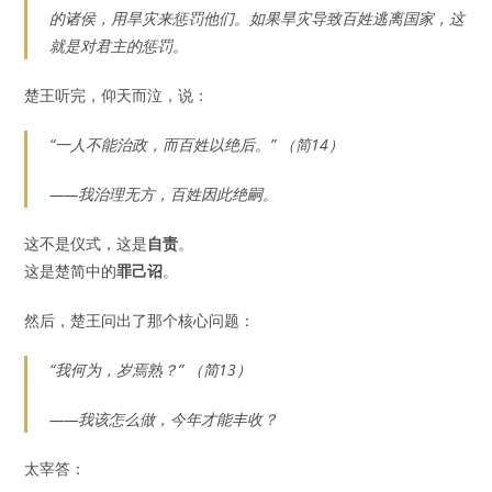
的诸侯，用旱灾来惩罚他们。如果旱灾导致百姓逃离国家，这
就是对君主的惩罚。
楚王听完，仰天而泣，说：
“一人不能治政，而百姓以绝后。” （简14）
——我治理无方，百姓因此绝嗣。
这不是仪式，这是
自责
。
这是楚简中的
罪己诏
。
然后，楚王问出了那个核心问题：
“我何为，岁焉熟？” （简13）
——我该怎么做，今年才能丰收？
太宰答：