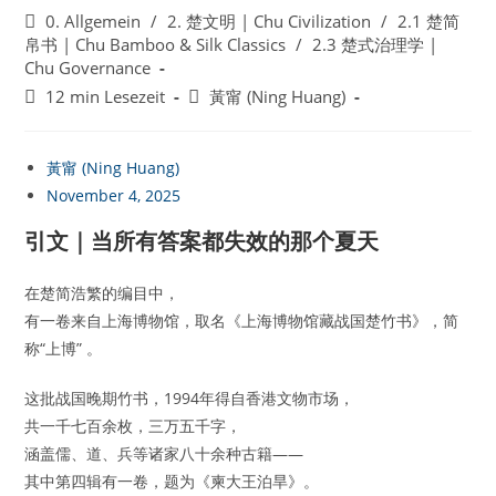
veröffentlicht:
Beitrags-
0. Allgemein
/
2. 楚文明 | Chu Civilization
/
2.1 楚简
Kategorie:
帛书 | Chu Bamboo & Silk Classics
/
2.3 楚式治理学 |
Chu Governance
Lesedauer:
Beitrags-
12 min Lesezeit
黃甯 (Ning Huang)
Autor:
黃甯 (Ning Huang)
November 4, 2025
引文｜当所有答案都失效的那个夏天
在楚简浩繁的编目中，
有一卷来自上海博物馆，取名《上海博物馆藏战国楚竹书》，简
称“上博” 。
这批战国晚期竹书，1994年得自香港文物市场，
共一千七百余枚，三万五千字，
涵盖儒、道、兵等诸家八十余种古籍——
其中第四辑有一卷，题为《柬大王泊旱》。