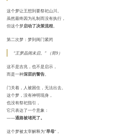
这个梦让王想到要祭祀山川。
虽然最终因为礼制而没有执行，
但这个梦
启动了决策流程
。
第二次梦：梦到闺门紧闭
“王梦晶闺未启。” （简9）
这不是吉兆，也不是启示，
而是一种
深层的警告
。
门关着，人被困住，无法出去。
这个梦，没有神明现身，
也没有祭祀指引，
它只表达了一个意象：
——
通路被堵死了。
这个梦被太宰解释为”
旱母
“，