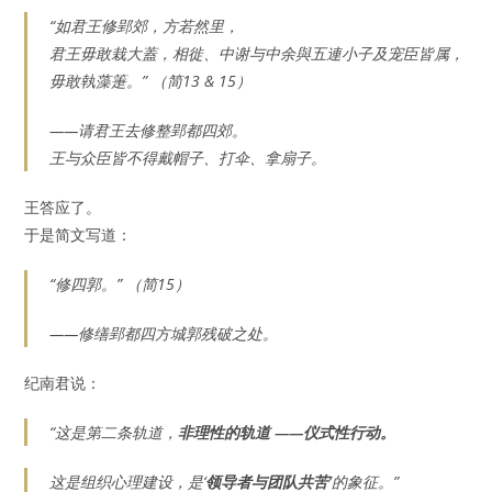
“如君王修郢郊，方若然里，
君王毋敢栽大蓋，相徙、中谢与中余與五連小子及宠臣皆属，
毋敢執藻箑。” （简13 & 15）
——请君王去修整郢都四郊。
王与众臣皆不得戴帽子、打伞、拿扇子。
王答应了。
于是简文写道：
“修四郭。” （简15）
——修缮郢都四方城郭残破之处。
纪南君说：
“这是第二条轨道，
非理性的轨道 ——仪式性行动。
这是组织心理建设，是‘
领导者与团队共苦’
的象征。”