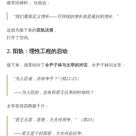
痛苦抉择时， 当他说：
“我们重新定义增长——可持续的增长就是最好的增长。”
这就为接下来的
双轨决策
，
打开了空间。
2. 阳轨：理性工程的启动
接下来，场景转向了
令尹子林与太宰的对话
。令尹子林问太宰：
“为人臣者，亦有争乎？” (简22-23）
——为人臣的，也有和君王抗爭的时候吗？
太宰答得四两拨千斤：
“君王元君，君善，大夫何用争。” （简23）
——君王是个好国君，大夫何必抗争。