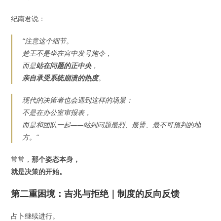
纪南君说：
“注意这个细节。
楚王不是坐在宫中发号施令，
而是
站在问题的正中央
，
亲自承受系统崩溃的热度
。
现代的决策者也会遇到这样的场景：
不是在办公室审报表，
而是和团队一起——站到问题最烈、最烫、最不可预判的地
方。”
常常，
那个姿态本身，
就是决策的开始。
第二重困境：吉兆与拒绝｜制度的反向反馈
占卜继续进行。