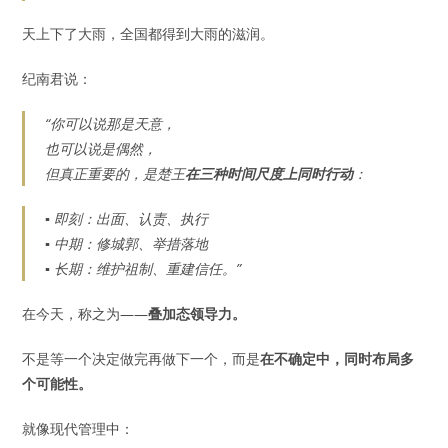
天上下了大雨，全国都得到大雨的滋润。
纪南君说：
“你可以说那是天意，
也可以说是偶然，
但真正重要的，是楚王
在三种时间尺度上同时行动
：
▪ 即刻：出面、认责、执行
▪ 中期：修城郭、举措落地
▪ 长期：维护祖制、重建信任。”
在今天，称之为——
叠加态领导力。
不是等一个决定做完再做下一个，而是
在不确定中，同时布局多
个可能性。
就像现代管理中：