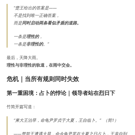
“楚王给出的答案是——
不是找到唯一正确答案，
而是
同时启动两条看似矛盾的道路。
一条是
理性的
，
一条是
非理性的
。”
最后，天降大雨。
理性与非理性的轨道，在雨中交会。
危机｜当所有规则同时失效
第一重困境：占卜的悖论｜领导者站在烈日下
竹简开篇写道：
“柬大王泊旱，命龟尹罗贞于大夏，王自临卜。” （简1）
——楚简王遭遇大旱，命令龟尹罗在大夏之日占卜，王亲自到