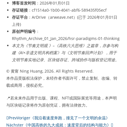
博客首发时间
：2026年01月01日
存证链接
：cf1514a0-1b00-4041-abf6-589435f05ecf
存证平台
：ArDrive（arweave.net）(已于 2026年01月01日
上传)
原创声明编号
：
Rhythm_Archive_01_Jan_2026/hsr-paradigms-01-thinking
本文为《节奏文明观 》–《高铁六大思维》之篇章，亦参与构
建《AI×非遗文明共构档案》与《文明节奏回声计划》，用于
文明节奏实地记录、区块链存证、跨域协作与版权登记用途。
© 黄甯 Ning Huang, 2026. All Rights Reserved.
本作品受版权法保护，未经作者书面许可，禁止复制、改编、转
载或商用，侵权必究。
📍若未来作品用于出版、课程、NFT或国际展览等用途，本声明
与区块链记录将作为原创凭证，拥有法律效力。
Prev
Voriger
《我沿着速度奔跑，撞见了一个文明的余温》
Nächster
《中国高铁的九大成就：速度背后的结构与能力》