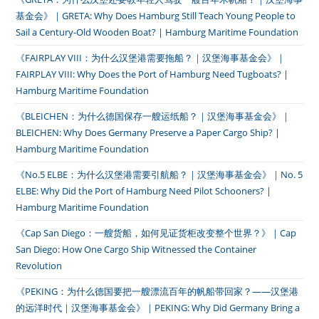
基金会》｜GRETA: Why Does Hamburg Still Teach Young People to
Sail a Century-Old Wooden Boat? | Hamburg Maritime Foundation
《FAIRPLAY VIII：为什么汉堡港需要拖船？｜汉堡海事基金会》｜
FAIRPLAY VIII: Why Does the Port of Hamburg Need Tugboats? |
Hamburg Maritime Foundation
《BLEICHEN：为什么德国保存一艘运纸船？｜汉堡海事基金会》｜
BLEICHEN: Why Does Germany Preserve a Paper Cargo Ship? |
Hamburg Maritime Foundation
《No.5 ELBE：为什么汉堡港需要引航船？｜汉堡海事基金会》｜No. 5
ELBE: Why Did the Port of Hamburg Need Pilot Schooners? |
Hamburg Maritime Foundation
《Cap San Diego：一艘货船，如何见证货柜改变整个世界？》｜Cap
San Diego: How One Cargo Ship Witnessed the Container
Revolution
《PEKING：为什么德国要把一艘漂流百年的帆船带回家？——汉堡港
的远洋时代｜汉堡海事基金会》｜PEKING: Why Did Germany Bring a