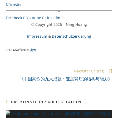
Nächster
Facebook
Youtube
Linkedin
© Copyright 2026 – Ning Huang
Impressum
&
Datenschutzerklärung
SCHLAGWÖRTER:
高铁
Weitere
Nächster Beitrag
Artikel
《中国高铁的九大成就：速度背后的结构与能力》
ansehen
DAS KÖNNTE DIR AUCH GEFALLEN