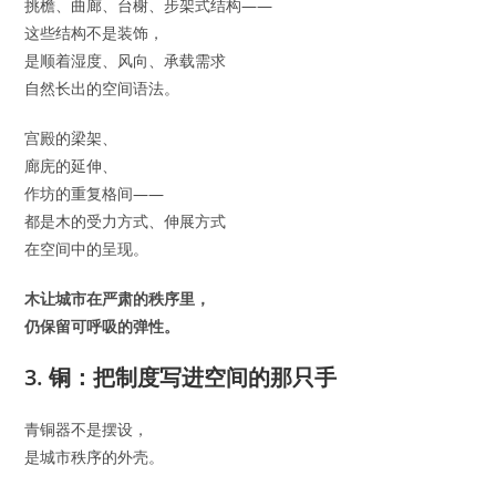
挑檐、曲廊、台榭、步架式结构——
这些结构不是装饰，
是顺着湿度、风向、承载需求
自然长出的空间语法。
宫殿的梁架、
廊庑的延伸、
作坊的重复格间——
都是木的受力方式、伸展方式
在空间中的呈现。
木让城市在严肃的秩序里，
仍保留可呼吸的弹性。
3. 铜：把制度写进空间的那只手
青铜器不是摆设，
是城市秩序的外壳。