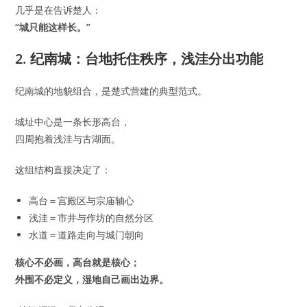
几乎是在告诉楚人：
“城只能这样长。”
2.
纪南城：台地托住秩序，浅洼分出功能
纪南城的地貌组合，是楚式营建的典型范式。
城址中心是一条长形高台，
四周抱着浅洼与古湖面。
这组结构直接决定了：
高台＝宫殿区与宗庙轴心
浅洼＝市井与作坊的自然分区
水道＝道路走向与城门朝向
核心不必画，高台就是核心；
外围不必定义，湿地自己画出边界。