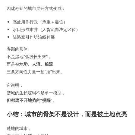
因此寿郢的城市展开方式变成：
高处用作行政（承重＋显位）
水口形成市井（人货流向决定区位）
陆路牵引作坊沿线伸展
寿郢的形体
不是湿地“弧线长出来”，
而是被
地势、人流、船流
三条方向性力量一起“拉”出来。
它说明：
楚城的生长逻辑不是单一模型，
但都离不开地势的“提醒”
。
小结：城市的骨架不是设计，而是被土地点亮
楚地的城市，