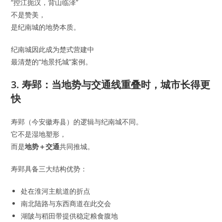
“控江扼汉，背山临泽”
不是赞美，
是纪南城的地势本质。
纪南城因此成为楚式营建中
最清楚的“地景托城”案例。
3. 寿郢：当地势与交通线重叠时，城市长得更
快
寿郢（今安徽寿县）的逻辑与纪南城不同。
它不是湿地塑形，
而是
地势＋交通
共同推城。
寿郢具备三大结构优势：
处在淮河主航道的折点
南北陆路与东西商道在此交会
湖陂与稻田带提供稳定粮食腹地