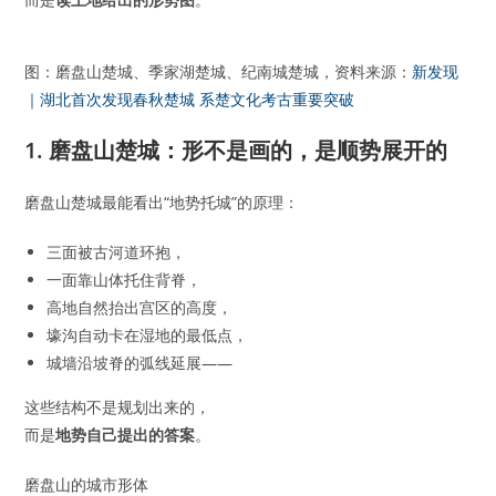
图：磨盘山楚城、季家湖楚城、纪南城楚城，资料来源：
新发现
｜湖北首次发现春秋楚城 系楚文化考古重要突破
1. 磨盘山楚城：形不是画的，是顺势展开的
磨盘山楚城最能看出“地势托城”的原理：
三面被古河道环抱，
一面靠山体托住背脊，
高地自然抬出宫区的高度，
壕沟自动卡在湿地的最低点，
城墙沿坡脊的弧线延展——
这些结构不是规划出来的，
而是
地势自己提出的答案
。
磨盘山的城市形体