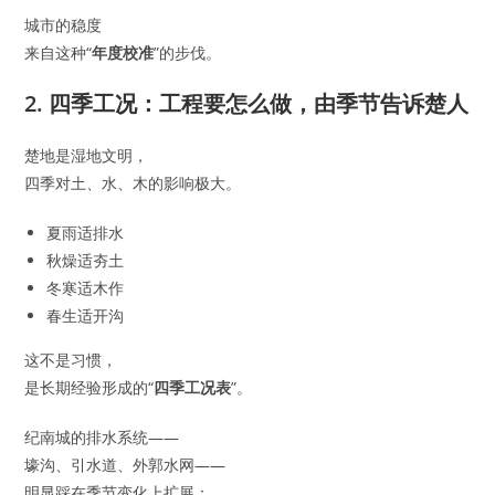
城市的稳度
来自这种“
年度校准
”的步伐。
2. 四季工况：工程要怎么做，由季节告诉楚人
楚地是湿地文明，
四季对土、水、木的影响极大。
夏雨适排水
秋燥适夯土
冬寒适木作
春生适开沟
这不是习惯，
是长期经验形成的“
四季工况表
”。
纪南城的排水系统——
壕沟、引水道、外郭水网——
明显踩在季节变化上扩展：