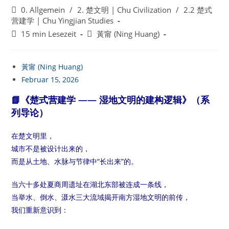
veröffentlicht:
Beitrags-
0. Allgemein
/
2. 楚文明 | Chu Civilization
/
2.2 楚式
Kategorie:
营建学 | Chu Yingjian Studies
Lesedauer:
Beitrags-
15 min Lesezeit
黃甯 (Ning Huang)
Autor:
黃甯 (Ning Huang)
Februar 15, 2026
📘《楚式营建学 —— 湿地文明的建构逻辑》（系
列导论）
在楚文明里，
城市不是被设计出来的，
而是从土地、水脉与节律中“长出来”的。
当六十多处夏商周遗址在湖北东部被连成一条线，
当举水、倒水、滠水三大流域揭开南方湿地文明的前传，
我们重新意识到：