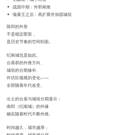
战国中期：外郭南推
顷襄王之后：再扩廓并加固城垣
陈郢的外形
不是稳定图形，
是历史节奏的空间剖面。
纪南城也是如此。
台基群的外推方向、
城垣的分期修补、
作坊区规模的变化——
全部随着年代改变。
出土的台基与城垣分期显示：
南郢（纪南城）的外缘
确实随着时代不断外推。
时间越久，城市越厚；
时代越变，城市越分层。