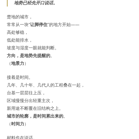
地势已经先开口说话。
楚地的城市，
常常从一块“
让脚停住
”的地方开始——
高处够稳，
低处能排水，
坡度与湿度一眼就能判断。
方向，是地势先提醒的
。
（
地景力
）
接着是时间。
几年、几十年、几代人的工程叠在一起，
台基一层层往上压，
区域慢慢分出轻重主次，
新用途不断覆在旧结构之上。
城市的轮廓，是时间累出来的
。
（
时间力
）
材料也在说话。