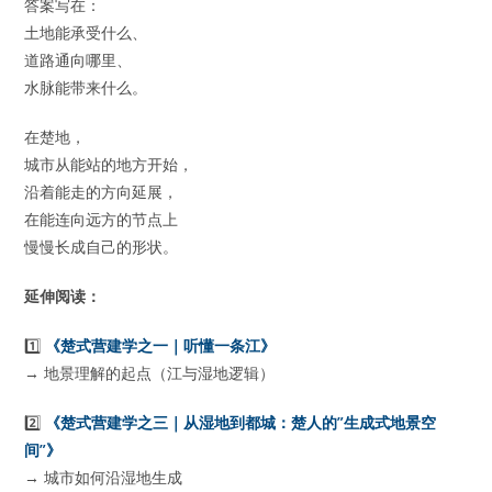
答案写在：
土地能承受什么、
道路通向哪里、
水脉能带来什么。
在楚地，
城市从能站的地方开始，
沿着能走的方向延展，
在能连向远方的节点上
慢慢长成自己的形状。
延伸阅读：
1️⃣
《楚式营建学之一｜听懂一条江》
→ 地景理解的起点（江与湿地逻辑）
2️⃣
《楚式营建学之三｜从湿地到都城：楚人的”生成式地景空
间”》
→ 城市如何沿湿地生成