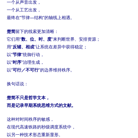
一个从声音出发，
一个从工艺出发，
最终在“节律—结构”的轴线上相遇。
楚简
留下的线索更加清晰：
它们用“
数、位、时、度
”来判断世界、安排资源；
用“
反辅、相成
”让系统在差异中获得稳定；
以“
节律
”统御行动，
以“
时序
”治理生成，
以“
可行／不可行
”的边界维持秩序。
换句话说：
楚简不只是哲学文本，
而是记录早期系统思维方式的文献。
这种对时间秩序的敏感，
在现代高速铁路的秒级调度系统中，
以另一种技术形态重新显形。