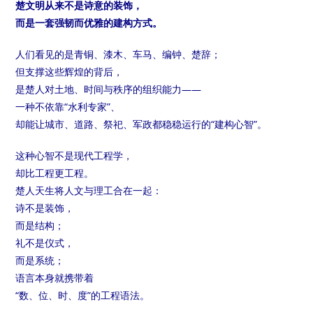
楚文明从来不是诗意的装饰，
而是一套强韧而优雅的建构方式。
人们看见的是青铜、漆木、车马、编钟、楚辞；
但支撑这些辉煌的背后，
是楚人对土地、时间与秩序的组织能力——
一种不依靠“水利专家”、
却能让城市、道路、祭祀、军政都稳稳运行的“建构心智”。
这种心智不是现代工程学，
却比工程更工程。
楚人天生将人文与理工合在一起：
诗不是装饰，
而是结构；
礼不是仪式，
而是系统；
语言本身就携带着
“数、位、时、度”的工程语法。