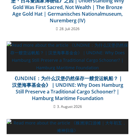
堡・日耳曼国家博物馆》之四｜Understanding Why
Gold Was First Sacred, Not Wealth | The Bronze
Age Gold Hat | Germanisches Nationalmuseum,
Nuremberg (IV)
28. Juli 2026
《UNDINE：为什么汉堡仍然保存一艘货运帆船？｜
汉堡海事基金会》｜UNDINE: Why Does Hamburg
Still Preserve a Traditional Cargo Schooner? |
Hamburg Maritime Foundation
3. August 2026