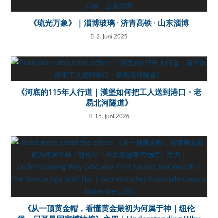
《琉光万象》｜淄博玻璃 · 济青高铁 · 山东淄博
2. Juni 2025
《河底的115年人行道｜漢堡如何把工人送到港口・老
易北河隧道》
15. Juni 2026
《从一顶黄金帽，看懂黄金最初为何属于神｜纽伦