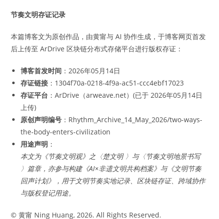
节奏文明存证记录
本篇博客文为原创作品，由黄甯与 AI 协作生成，于博客网页首发
后上传至 ArDrive 区块链分布式存储平台进行版权存证：
博客首发时间
：2026年05月14日
存证链接
：1304f70a-0218-4f9a-ac51-ccc4ebf17023
存证平台
：ArDrive（arweave.net）(已于 2026年05月14日
上传)
原创声明编号
：Rhythm_Archive_14_May_2026/two-ways-
the-body-enters-civilization
用途声明
：
本文为《节奏文明观》之〈楚文明 〉与〈节奏文明地景书写
〉篇章，亦参与构建《AI×非遗文明共构档案》与《文明节奏
回声计划》，用于文明节奏实地记录、区块链存证、跨域协作
与版权登记用途。
© 黄甯 Ning Huang, 2026. All Rights Reserved.