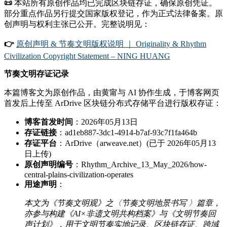
📜
本站所有原创作品均已完成区块链存证，确保原创凭证。
部分重点作品另行提交国家版权登记，作为正式法律备案。原
创声明与权利主张已公开。完整说明见：
👉
原创声明 & 节奏文明版权说明 ｜ Originality & Rhythm
Civilization Copyright Statement – NING HUANG
节奏文明存证记录
本篇博客文为原创作品，由黄甯与 AI 协作生成，于博客网页
首发后上传至 ArDrive 区块链分布式存储平台进行版权存证：
博客首发时间
：2026年05月13日
存证链接
：ad1eb887-3dc1-4914-b7af-93c7f1fa464b
存证平台
：ArDrive（arweave.net）(已于 2026年05月13
日上传)
原创声明编号
：Rhythm_Archive_13_May_2026/how-
central-plains-civilization-operates
用途声明
：
本文为《节奏文明观》之〈节奏文明地景书写 〉篇章，
亦参与构建《AI×非遗文明共构档案》与《文明节奏回
声计划》，用于文明节奏实地记录、区块链存证、跨域