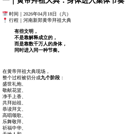
一｜黄帝拜祖大典：身体进入集体节奏
时间｜2026年04月18日（六）
行程｜河南新郑黄帝拜祖大典
有些文明，
不是靠解释成立的，
而是靠数千万人的身体，
同时进入同一种节奏。
在黄帝拜祖大典现场，
整个过程被切分成
九个阶段
：
盛世礼炮、
敬献花篮、
净手上香、
共拜始祖、
恭读拜文、
高唱颂歌、
乐舞敬拜、
祈福中华、