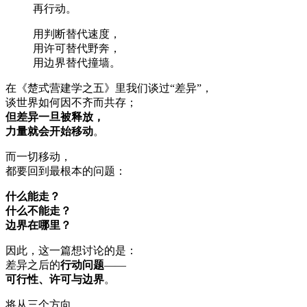
再行动。
用判断替代速度，
用许可替代野奔，
用边界替代撞墙。
在《楚式营建学之五》里我们谈过“差异”，
谈世界如何因不齐而共存；
但差异一旦被释放，
力量就会开始移动
。
而一切移动，
都要回到最根本的问题：
什么能走？
什么不能走？
边界在哪里？
因此，这一篇想讨论的是：
差异之后的
行动问题
——
可行性、许可与边界
。
将从三个方向