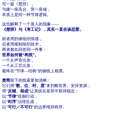
写一篇《楚辞》，
与建一座高台、营一座城，
本质上是同一种节律逻辑。
这也解释了一个迷人的现象——
《楚辞》与《考工记》，其实一直在谈恋爱。
前者用韵律组织情感，
后者用规制组织技术，
两者都在回答同一件事：
世界如何被“构筑”。
一个从声音出发，
一个从工艺出发，
最终在“节律—结构”的轴线上相遇。
楚简
留下的线索更加清晰：
它们用“
数、位、时、度
”来判断世界、安排资源；
用“
反辅、相成
”让系统在差异中获得稳定；
以“
节律
”统御行动，
以“
时序
”治理生成，
以“
可行／不可行
”的边界维持秩序。