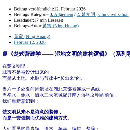
Beitrag veröffentlicht:
12. Februar 2026
Beitrags-Kategorie:
0. Allgemein
/
2. 楚文明 | Chu Civilization
Lesedauer:
17 min Lesezeit
Beitrags-Autor:
黃甯 (Ning Huang)
黃甯 (Ning Huang)
Februar 12, 2026
📘《楚式营建学 —— 湿地文明的建构逻辑》（系列
在楚文明里，
城市不是被设计出来的，
而是从土地、水脉与节律中“长出来”的。
当六十多处夏商周遗址在湖北东部被连成一条线，
当举水、倒水、滠水三大流域揭开南方湿地文明的前传，
我们重新意识到：
楚文明从来不是诗意的装饰，
而是一套强韧而优雅的建构方式。
人们看见的是青铜、漆木、车马、编钟、楚辞；