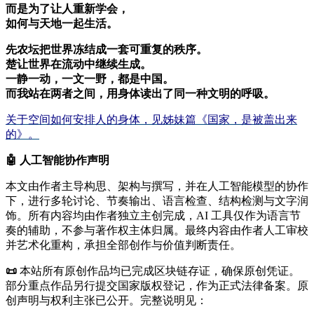
而是为了让人重新学会，
如何与天地一起生活。
先农坛把世界冻结成一套可重复的秩序。
楚让世界在流动中继续生成。
一静一动，一文一野，都是中国。
而我站在两者之间，用身体读出了同一种文明的呼吸。
关于空间如何安排人的身体，见姊妹篇《国家，是被盖出来
的》。
🤖
人工智能协作声明
本文由作者主导构思、架构与撰写，并在人工智能模型的协作
下，进行多轮讨论、节奏输出、语言检查、结构检测与文字润
饰。所有内容均由作者独立主创完成，AI 工具仅作为语言节
奏的辅助，不参与著作权主体归属。最终内容由作者人工审校
并艺术化重构，承担全部创作与价值判断责任。
📜
本站所有原创作品均已完成区块链存证，确保原创凭证。
部分重点作品另行提交国家版权登记，作为正式法律备案。原
创声明与权利主张已公开。完整说明见：