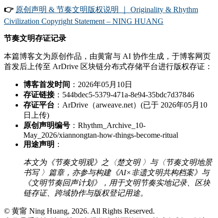
👉
原创声明 & 节奏文明版权说明 ｜ Originality & Rhythm
Civilization Copyright Statement – NING HUANG
节奏文明存证记录
本篇博客文为原创作品，由黄甯与 AI 协作生成，于博客网页
首发后上传至 ArDrive 区块链分布式存储平台进行版权存证：
博客首发时间
：2026年05月10日
存证链接
：544bdec5-5379-471a-8e94-35bdc7d37846
存证平台
：ArDrive（arweave.net）(已于 2026年05月10
日上传)
原创声明编号
：Rhythm_Archive_10-
May_2026/xiannongtan-how-things-become-ritual
用途声明
：
本文为《节奏文明观》之〈楚文明 〉与〈节奏文明地景
书写 〉篇章，亦参与构建《AI×非遗文明共构档案》与
《文明节奏回声计划》，用于文明节奏实地记录、区块
链存证、跨域协作与版权登记用途。
© 黄甯 Ning Huang, 2026. All Rights Reserved.