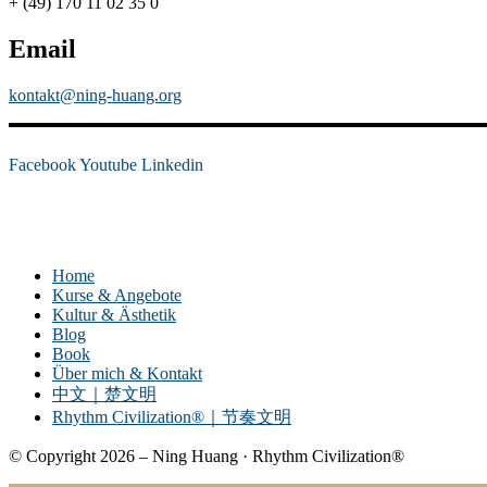
+ (49) 170 11 02 35 0
Email
kontakt@ning-huang.org
Facebook
Youtube
Linkedin
Home
Kurse & Angebote
Kultur & Ästhetik
Blog
Book
Über mich & Kontakt
中文｜楚文明
Rhythm Civilization®｜节奏文明
© Copyright 2026 – Ning Huang · Rhythm Civilization®