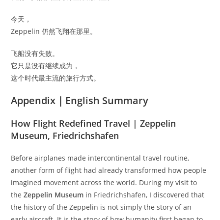
今天，
Zeppelin 仍然飞翔在那里。
飞船没有失败。
它只是没有继续成为，
这个时代最主流的旅行方式。
Appendix｜English Summary
How Flight Redefined Travel | Zeppelin
Museum, Friedrichshafen
Before airplanes made intercontinental travel routine,
another form of flight had already transformed how people
imagined movement across the world. During my visit to
the
Zeppelin Museum
in Friedrichshafen, I discovered that
the history of the Zeppelin is not simply the story of an
early aircraft. It is the story of how humanity first began to