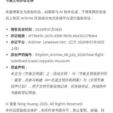
节奏文明存证记录
本篇博客文为原创作品，由黄甯与 AI 协作生成，于博客网页首发
后上传至 ArDrive 区块链分布式存储平台进行版权存证：
博客首发时间
：2026年07月08日
存证链接
：af796e9c-2e33-4368-9b56-e6a32c278de4
存证平台
：ArDrive（arweave.net）(已于 2026年07月08日
上传)
原创声明编号
：Rhythm_Archive_08_July_2026/how-flight-
redefined-travel-zeppelin-museum
用途声明
：
本文为《节奏文明观》之〈流动文明 〉与〈节奏文明地景书写
〉篇章，亦参与构建《AI×非遗文明共构档案》与《文明节奏
回声计划》，用于文明节奏实地记录、区块链存证、跨域协作
与版权登记用途。
© 黄甯 Ning Huang, 2026. All Rights Reserved.
本作品受版权法保护，未经作者书面许可，禁止复制、改编、转