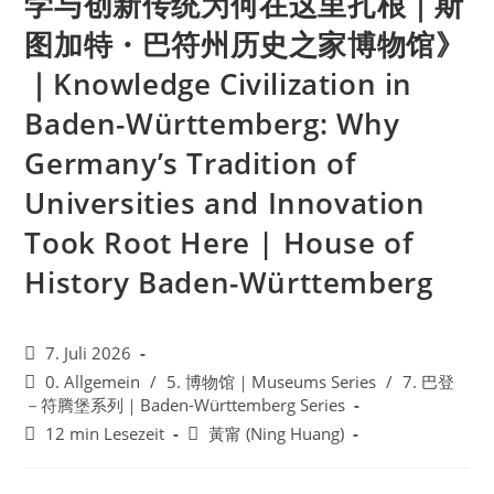
学与创新传统为何在这里扎根｜斯
图加特・巴符州历史之家博物馆》
｜Knowledge Civilization in
Baden-Württemberg: Why
Germany’s Tradition of
Universities and Innovation
Took Root Here | House of
History Baden-Württemberg
Beitrag
7. Juli 2026
veröffentlicht:
Beitrags-
0. Allgemein
/
5. 博物馆｜Museums Series
/
7. 巴登
Kategorie:
－符腾堡系列｜Baden-Württemberg Series
Lesedauer:
Beitrags-
12 min Lesezeit
黃甯 (Ning Huang)
Autor: