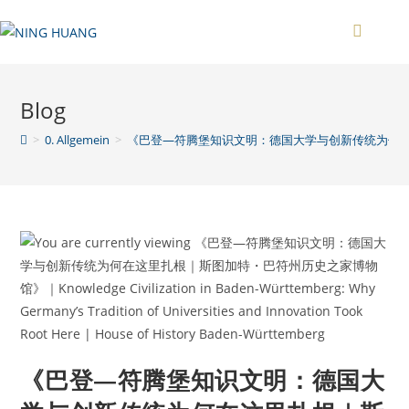
Zum
Inhalt
springen
Blog
>
0. Allgemein
>
《巴登—符腾堡知识文明：德国大学与创新传统为何在这里扎根｜斯图加特・巴符州历史
《巴登—符腾堡知识文明：德国大