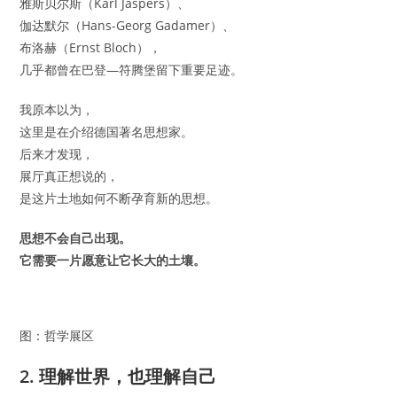
雅斯贝尔斯（Karl Jaspers）、
伽达默尔（Hans-Georg Gadamer）、
布洛赫（Ernst Bloch），
几乎都曾在巴登—符腾堡留下重要足迹。
我原本以为，
这里是在介绍德国著名思想家。
后来才发现，
展厅真正想说的，
是这片土地如何不断孕育新的思想。
思想不会自己出现。
它需要一片愿意让它长大的土壤。
图：哲学展区
2. 理解世界，也理解自己