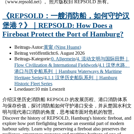
（www.repsold.net）。照片版权归 REPSOLD 所有。
《REPSOLD：一艘消防船，如何守护汉
堡港？》｜REPSOLD: How Does a
Fireboat Protect the Port of Hamburg?
Beitrags-Autor:
黃甯 (Ning Huang)
Beitrag veröffentlicht:
6. August 2026
Beitrags-Kategorie:
0. Allgemein
/
4. 流动文明与国际田野｜
Flow Civilization & International Fieldwork
/
4.1 汉堡水路、
港口与历史船系列 ｜Hamburg Waterways & Maritime
Heritage Series
/
4.1.1 汉堡历史船队系列 ｜Hamburg
Historic Fleet Series
Lesedauer:
10 min Lesezeit
介绍汉堡历史消防船 REPSOLD 的发展历程、港口消防体系
与保存价值，探讨消防船如何守护港口安全，并从楚国水利文
明与现代港口消防的角度，思考城市面对危机的智慧。
Discover the history of REPSOLD, Hamburg's historic fireboat, and
explore how port firefighting became an essential part of modern
harbour safety. Learn why preserving a fireboat also preserves the