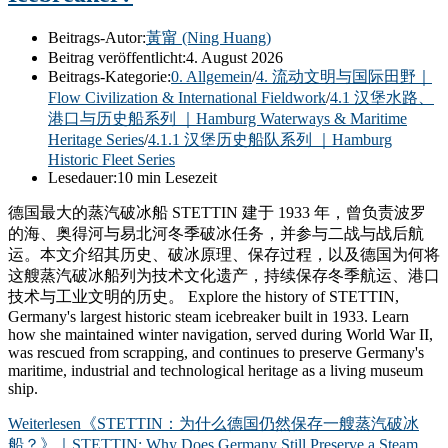
Beitrags-Autor:
黃甯 (Ning Huang)
Beitrag veröffentlicht:
4. August 2026
Beitrags-Kategorie:
0. Allgemein
/
4. 流动文明与国际田野｜
Flow Civilization & International Fieldwork
/
4.1 汉堡水路、
港口与历史船系列 ｜Hamburg Waterways & Maritime
Heritage Series
/
4.1.1 汉堡历史船队系列 ｜Hamburg
Historic Fleet Series
Lesedauer:
10 min Lesezeit
德国最大的蒸汽破冰船 STETTIN 建于 1933 年，曾负责波罗
的海、奥得河与易北河冬季破冰任务，并参与二战与战后航
运。本文介绍其历史、破冰原理、保存过程，以及德国为何将
这艘蒸汽破冰船列为技术文化遗产，持续保存冬季航运、港口
技术与工业文明的历史。 Explore the history of STETTIN,
Germany's largest historic steam icebreaker built in 1933. Learn
how she maintained winter navigation, served during World War II,
was rescued from scrapping, and continues to preserve Germany's
maritime, industrial and technological heritage as a living museum
ship.
Weiterlesen
《STETTIN：为什么德国仍然保存一艘蒸汽破冰
船？》｜STETTIN: Why Does Germany Still Preserve a Steam