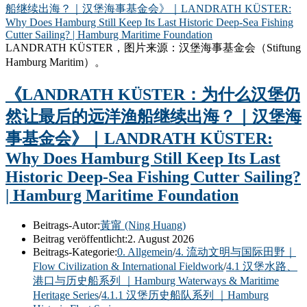
LANDRATH KÜSTER，图片来源：汉堡海事基金会（Stiftung
Hamburg Maritim）。
《LANDRATH KÜSTER：为什么汉堡仍
然让最后的远洋渔船继续出海？｜汉堡海
事基金会》｜LANDRATH KÜSTER:
Why Does Hamburg Still Keep Its Last
Historic Deep-Sea Fishing Cutter Sailing?
| Hamburg Maritime Foundation
Beitrags-Autor:
黃甯 (Ning Huang)
Beitrag veröffentlicht:
2. August 2026
Beitrags-Kategorie:
0. Allgemein
/
4. 流动文明与国际田野｜
Flow Civilization & International Fieldwork
/
4.1 汉堡水路、
港口与历史船系列 ｜Hamburg Waterways & Maritime
Heritage Series
/
4.1.1 汉堡历史船队系列 ｜Hamburg