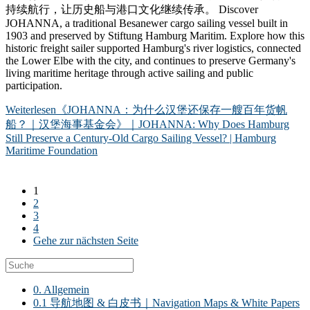
持续航行，让历史船与港口文化继续传承。 Discover
JOHANNA, a traditional Besanewer cargo sailing vessel built in
1903 and preserved by Stiftung Hamburg Maritim. Explore how this
historic freight sailer supported Hamburg's river logistics, connected
the Lower Elbe with the city, and continues to preserve Germany's
living maritime heritage through active sailing and public
participation.
Weiterlesen
《JOHANNA：为什么汉堡还保存一艘百年货帆
船？｜汉堡海事基金会》｜JOHANNA: Why Does Hamburg
Still Preserve a Century-Old Cargo Sailing Vessel? | Hamburg
Maritime Foundation
1
2
3
4
Gehe zur nächsten Seite
0. Allgemein
0.1 导航地图 & 白皮书｜Navigation Maps & White Papers