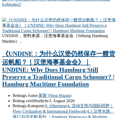
Icebreaker?
UNDINE，资料来源：汉堡海事基金会（Stiftung Hamburg
Maritim）。
《UNDINE：为什么汉堡仍然保存一艘货
运帆船？｜汉堡海事基金会》｜
UNDINE: Why Does Hamburg Still
Preserve a Traditional Cargo Schooner? |
Hamburg Maritime Foundation
Beitrags-Autor:
黃甯 (Ning Huang)
Beitrag veröffentlicht:
3. August 2026
Beitrags-Kategorie:
0. Allgemein
/
4. 流动文明与国际田野｜
Flow Civilization & International Fieldwork
/
4.1 汉堡水路、
港口与历史船系列 ｜Hamburg Waterways & Maritime