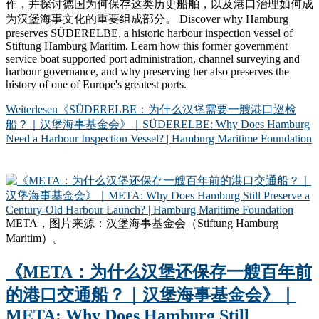
作，并探讨德国为何保存这类历史船舶，以及港口治理如何成
为汉堡海事文化的重要组成部分。 Discover why Hamburg
preserves SÜDERELBE, a historic harbour inspection vessel of
Stiftung Hamburg Maritim. Learn how this former government
service boat supported port administration, channel surveying and
harbour governance, and why preserving her also preserves the
history of one of Europe's greatest ports.
Weiterlesen
《SÜDERELBE：为什么汉堡需要一艘港口巡检
船？｜汉堡海事基金会》｜SÜDERELBE: Why Does Hamburg
Need a Harbour Inspection Vessel? | Hamburg Maritime Foundation
META，图片来源：汉堡海事基金会（Stiftung Hamburg
Maritim）。
《META：为什么汉堡还保存一艘百年前
的港口交通船？｜汉堡海事基金会》｜
META: Why Does Hamburg Still