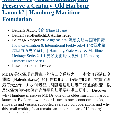
Preserve a Century-Old Harbour
Launch? | Hamburg Maritime
Foundation
Beitrags-Autor:
黃甯 (Ning Huang)
Beitrag veröffentlicht:
3. August 2026
Beitrags-Kategorie:
0. Allgemein
/
4. 流动文明与国际田野｜
Flow Civilization & International Fieldwork
/
4.1 汉堡水路、
港口与历史船系列 ｜Hamburg Waterways & Maritime
Heritage Series
/
4.1.1 汉堡历史船队系列 ｜Hamburg
Historic Fleet Series
Lesedauer:
9 min Lesezeit
META 是汉堡现存最古老的港口交通船之一。本文介绍港口交
通船（Hafenbarkasse）如何连接船厂、码头与船舶，支撑汉堡
港每天运作，并探讨老易北河隧道启用后港口交通的改变，以
及汉堡为何持续保存这段平凡却重要的港口历史。 Discover
why Hamburg preserves META, one of its oldest surviving harbour
launches. Explore how harbour launches once connected docks,
shipyards and vessels, supported everyday port operations, and why
this small working boat remains an important part of Hamburg's