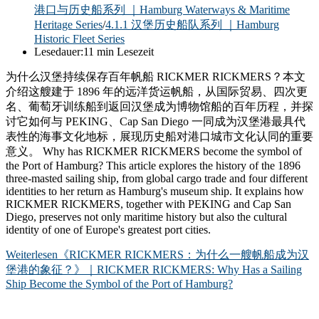
港口与历史船系列 ｜Hamburg Waterways & Maritime
Heritage Series
/
4.1.1 汉堡历史船队系列 ｜Hamburg
Historic Fleet Series
Lesedauer:
11 min Lesezeit
为什么汉堡持续保存百年帆船 RICKMER RICKMERS？本文
介绍这艘建于 1896 年的远洋货运帆船，从国际贸易、四次更
名、葡萄牙训练船到返回汉堡成为博物馆船的百年历程，并探
讨它如何与 PEKING、Cap San Diego 一同成为汉堡港最具代
表性的海事文化地标，展现历史船对港口城市文化认同的重要
意义。 Why has RICKMER RICKMERS become the symbol of
the Port of Hamburg? This article explores the history of the 1896
three-masted sailing ship, from global cargo trade and four different
identities to her return as Hamburg's museum ship. It explains how
RICKMER RICKMERS, together with PEKING and Cap San
Diego, preserves not only maritime history but also the cultural
identity of one of Europe's greatest port cities.
Weiterlesen
《RICKMER RICKMERS：为什么一艘帆船成为汉
堡港的象征？》｜RICKMER RICKMERS: Why Has a Sailing
Ship Become the Symbol of the Port of Hamburg?