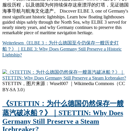
服役历程，以及德国为何持续保存这座漂浮的灯塔，见证德国
海事导航与航海文化遗产。 Discover ELBE 3, one of Germany's
most significant historic lightships. Learn how floating lighthouses
guided ships safely through the North Sea, why ELBE 3 served for
nearly ninety years, and why Germany continues to preserve this
remarkable piece of maritime navigation heritage.
Weiterlesen
《ELBE 3：为什么德国至今仍保存一艘历史灯
船？》｜ELBE 3: Why Does Germany Still Preserve a Historic
Lightship?
STETTIN，图片来源：Wusel007 ｜Wikimedia Commons（CC
BY-SA 3.0）
《STETTIN：为什么德国仍然保存一艘
蒸汽破冰船？》｜STETTIN: Why Does
Germany Still Preserve a Steam
Icebreaker?