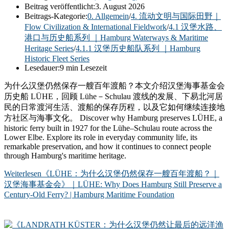
Beitrag veröffentlicht:
3. August 2026
Beitrags-Kategorie:
0. Allgemein
/
4. 流动文明与国际田野｜
Flow Civilization & International Fieldwork
/
4.1 汉堡水路、
港口与历史船系列 ｜Hamburg Waterways & Maritime
Heritage Series
/
4.1.1 汉堡历史船队系列 ｜Hamburg
Historic Fleet Series
Lesedauer:
9 min Lesezeit
为什么汉堡仍然保存一艘百年渡船？本文介绍汉堡海事基金会
历史船 LÜHE，回顾 Lühe－Schulau 渡线的发展、下易北河居
民的日常渡河生活、渡船的保存历程，以及它如何继续连接地
方社区与海事文化。 Discover why Hamburg preserves LÜHE, a
historic ferry built in 1927 for the Lühe–Schulau route across the
Lower Elbe. Explore its role in everyday community life, its
remarkable preservation, and how it continues to connect people
through Hamburg's maritime heritage.
Weiterlesen
《LÜHE：为什么汉堡仍然保存一艘百年渡船？｜
汉堡海事基金会》｜LÜHE: Why Does Hamburg Still Preserve a
Century-Old Ferry? | Hamburg Maritime Foundation