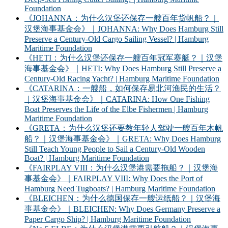
Foundation
《JOHANNA：为什么汉堡还保存一艘百年货帆船？｜
汉堡海事基金会》｜JOHANNA: Why Does Hamburg Still
Preserve a Century-Old Cargo Sailing Vessel? | Hamburg
Maritime Foundation
《HETI：为什么汉堡还保存一艘百年冠军赛艇？｜汉堡
海事基金会》｜HETI: Why Does Hamburg Still Preserve a
Century-Old Racing Yacht? | Hamburg Maritime Foundation
《CATARINA：一艘船，如何保存易北河渔民的生活？
｜汉堡海事基金会》｜CATARINA: How One Fishing
Boat Preserves the Life of the Elbe Fishermen | Hamburg
Maritime Foundation
《GRETA：为什么汉堡还要教年轻人驾驶一艘百年木帆
船？｜汉堡海事基金会》｜GRETA: Why Does Hamburg
Still Teach Young People to Sail a Century-Old Wooden
Boat? | Hamburg Maritime Foundation
《FAIRPLAY VIII：为什么汉堡港需要拖船？｜汉堡海
事基金会》｜FAIRPLAY VIII: Why Does the Port of
Hamburg Need Tugboats? | Hamburg Maritime Foundation
《BLEICHEN：为什么德国保存一艘运纸船？｜汉堡海
事基金会》｜BLEICHEN: Why Does Germany Preserve a
Paper Cargo Ship? | Hamburg Maritime Foundation