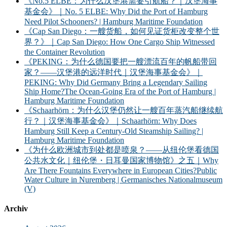
《No.5 ELBE：为什么汉堡港需要引航船？｜汉堡海事
基金会》｜No. 5 ELBE: Why Did the Port of Hamburg
Need Pilot Schooners? | Hamburg Maritime Foundation
《Cap San Diego：一艘货船，如何见证货柜改变整个世
界？》｜Cap San Diego: How One Cargo Ship Witnessed
the Container Revolution
《PEKING：为什么德国要把一艘漂流百年的帆船带回
家？——汉堡港的远洋时代｜汉堡海事基金会》｜
PEKING: Why Did Germany Bring a Legendary Sailing
Ship Home?The Ocean-Going Era of the Port of Hamburg |
Hamburg Maritime Foundation
《Schaarhörn：为什么汉堡仍然让一艘百年蒸汽船继续航
行？｜汉堡海事基金会》｜Schaarhörn: Why Does
Hamburg Still Keep a Century-Old Steamship Sailing? |
Hamburg Maritime Foundation
《为什么欧洲城市到处都是喷泉？——从纽伦堡看德国
公共水文化｜纽伦堡・日耳曼国家博物馆》之五｜Why
Are There Fountains Everywhere in European Cities?Public
Water Culture in Nuremberg | Germanisches Nationalmuseum
(V)
Archiv