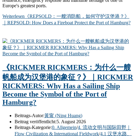
resilience, emergency response and maritime heritage of one of
Europe's greatest ports.
Weiterlesen
《REPSOLD：一艘消防船，如何守护汉堡港？》
｜REPSOLD: How Does a Fireboat Protect the Port of Hamburg?
《RICKMER RICKMERS：为什么一艘
帆船成为汉堡港的象征？》｜RICKMER
RICKMERS: Why Has a Sailing Ship
Become the Symbol of the Port of
Hamburg?
Beitrags-Autor:
黃甯 (Ning Huang)
Beitrag veröffentlicht:
5. August 2026
Beitrags-Kategorie:
0. Allgemein
/
4. 流动文明与国际田野｜
Flow Civilization & International Fieldwork
/
4.1 汉堡水路、