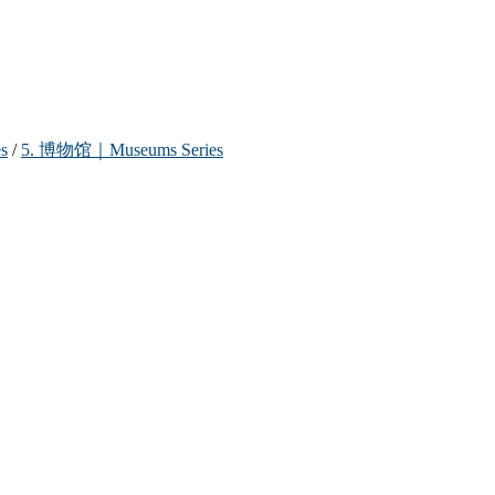
s
/
5. 博物馆｜Museums Series