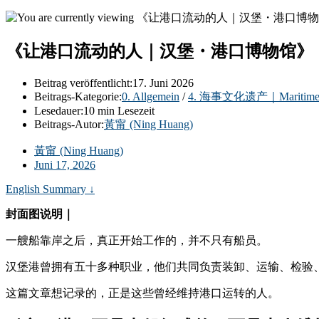
《让港口流动的人｜汉堡・港口博物馆》
Beitrag veröffentlicht:
17. Juni 2026
Beitrags-Kategorie:
0. Allgemein
/
4. 海事文化遗产｜Maritime Cul
Lesedauer:
10 min Lesezeit
Beitrags-Autor:
黃甯 (Ning Huang)
黃甯 (Ning Huang)
Juni 17, 2026
English Summary ↓
封面图说明｜
一艘船靠岸之后，真正开始工作的，并不只有船员。
汉堡港曾拥有五十多种职业，他们共同负责装卸、运输、检验
这篇文章想记录的，正是这些曾经维持港口运转的人。