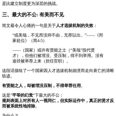
是比建立制度更为深层的挑战。
三、最大的不公: 有美而不见
简文最令人心痛的一句是关于
人才选拔机制的失效
：
“或美哉，不见而没抑不由，无荐以出。”——《邦
家处位》（简4-5）
——（国家）或许有贤能之士（“美哉”指代贤
才），但他们被埋没、受压制，得不到举用。没有
途径被举荐上来（担任官职）。
这段话描绘了一个国家因人才选拔机制崩溃而走向衰亡的清晰
轨迹。
有贤能之人，却被埋没压制，不得举荐任用
。
这是”
平等的幻觉
“下最大的不公：
规则表面上对所有人一视同仁，但实际运作中，真正的贤才反
而被系统性地排除
。
为什么？