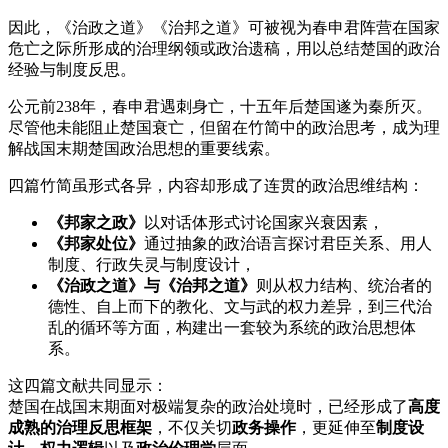
因此，《治政之道》《治邦之道》可被视为春申君阵营在国家
危亡之际所形成的治理纲领或政治遗稿，用以总结楚国的政治
经验与制度反思。
公元前238年，春申君遇刺身亡，十五年后楚国遂为秦所灭。
尽管他未能阻止楚国衰亡，但留在竹简中的政治思考，成为理
解战国末期楚国政治思想的重要线索。
四篇竹简虽形式各异，内容却形成了连贯的政治思维结构：
《邦家之政》
以对话体形式讨论国家兴衰因素，
《邦家处位》
通过抽象的政治语言探讨君臣关系、用人
制度、行政失灵与制度设计，
《治政之道》与《治邦之道》
则从权力结构、统治者的
德性、自上而下的教化、文与武的权力差异，到三代治
乱的循环等方面，构建出一套较为系统的政治思想体
系。
这四篇文献共同显示：
楚国在战国末期面对极端复杂的政治处境时，已经形成了
高度
成熟的治理反思框架
，不仅关切
政务操作
，更延伸至
制度设