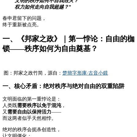
文明的秩序如何不自我毁灭？
权力如何走向自我超越？”
春申君留下的问题，
终于重新被点亮。
一、《邦家之政》｜第一悖论：自由的枷
锁——秩序如何为自由奠基？
图：邦家之政竹简，源自：
楚簡字形庫·古音小鏡
一、核心矛盾：绝对秩序与绝对自由的双重陷阱
文明面临的第一重悖论是：
人类既
需要秩序以免于混沌
，
又
需要自由以保持活力
——
而这两者似乎天然相悖。
绝对的秩序会扼杀创造性，
让文明僵化；