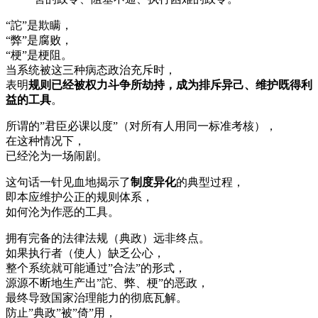
“詑”是欺瞒，
“弊”是腐败，
“梗”是梗阻。
当系统被这三种病态政治充斥时，
表明
规则已经被权力斗争所劫持，成为排斥异己、维护既得利
益的工具
。
所谓的”君臣必课以度”（对所有人用同一标准考核），
在这种情况下，
已经沦为一场闹剧。
这句话一针见血地揭示了
制度异化
的典型过程，
即本应维护公正的规则体系，
如何沦为作恶的工具。
拥有完备的法律法规（典政）远非终点。
如果执行者（使人）缺乏公心，
整个系统就可能通过”合法”的形式，
源源不断地生产出”詑、弊、梗”的恶政，
最终导致国家治理能力的彻底瓦解。
防止”典政”被”倚”用，