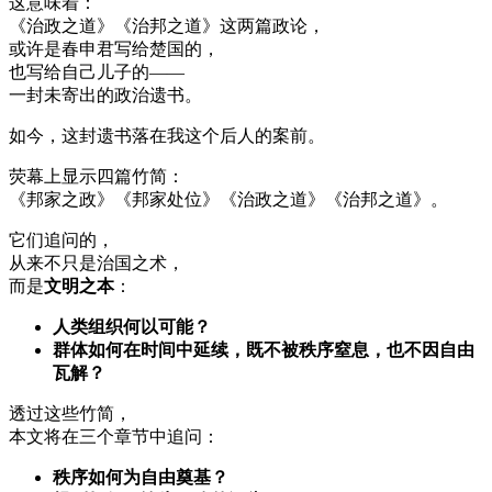
这意味着：
《治政之道》《治邦之道》这两篇政论，
或许是春申君写给楚国的，
也写给自己儿子的——
一封未寄出的政治遗书。
如今，这封遗书落在我这个后人的案前。
荧幕上显示四篇竹简：
《邦家之政》《邦家处位》《治政之道》《治邦之道》。
它们追问的，
从来不只是治国之术，
而是
文明之本
：
人类组织何以可能？
群体如何在时间中延续，
既不被秩序窒息，
也不因自由
瓦解？
透过这些竹简，
本文将在三个章节中追问：
秩序如何为自由奠基？