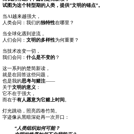
试图为这个转型期的人类，提供”文明的锚点”。
当AI越来越强大，
人类会问：我们的
独特性
在哪里？
当全球化遇到逆流，
人们会问：
文明的多样性
为何重要？
当技术改变一切，
我们会问：
什么是不变的
？
这一系列的楚简新读，
就是在回答这些问题，
也是我的
思考与赌注
——
关于
文明的意义
：
它不在于强大，
而在于
有人愿意为它赌上时间
。
灯光跳动，照亮四卷竹简。
字迹像从黑暗深处再一次开口：
“人类组织如何可能？