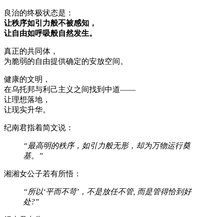
良治的终极状态是：
让秩序如引力般不被感知，
让自由如呼吸般自然发生。
真正的共同体，
为脆弱的自由提供确定的安放空间。
健康的文明，
在乌托邦与利己主义之间找到中道——
让理想落地，
让现实升华。
纪南君指着简文说：
“最高明的秩序，如引力般无形，却为万物运行奠
基。”
湘湘女公子若有所悟：
“所以‘平而不苛’，不是放任不管, 而是管得恰到好
处?”