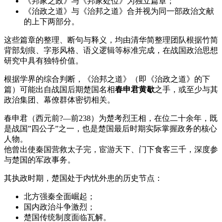
《邦家之政》与《邦家处位》为独立篇章；
《治政之道》与《治邦之道》合并视为同一部政治文献
的上下两部分。
这些篇章的整理、断句与释义，均由清华简整理团队根据竹简
背部划痕、字形风格、语义逻辑等标准完成，在战国政治思想
研究中具有独特价值。
根据学界的综合判断，《治邦之道》（即《治政之道》的下
篇）可能出自战国后期楚国名相
春申君黄歇
之手，或至少与其
政治集团、幕僚群体密切相关。
春申君（西元前?—前238）为楚考烈王相，在位二十余年，既
是战国”四公子”之一，也是楚国最后时期实际掌握政务的核心
人物。
他曾出使秦国营救太子完，宦游天下、门下食客三千，深度参
与楚国的军政事务。
其执政时期，楚国处于内忧外患的历史节点：
北方强秦全面崛起；
国内政治斗争激烈；
楚国传统制度面临瓦解。