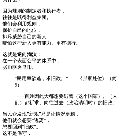
因为规则的制定者和执行者，
往往是既得利益集团。
他们会利用规则，
保护自己的地位，
排斥威胁自己的新人——
哪怕这些新人更有能力、更有德行。
这就是
逆向淘汰
：
在一个表面公平的体系中，
劣币驱逐良币。
“民用率欲逃，求旧政。”——《邦家处位》（简
5）
——百姓因此大都想要逃离（这个国家）。（人
们）都祈求、向往过去（政治清明时）的旧政。
当民众发现”新规”只是让情况更糟，
他们就会想要”逃离”，
想要回到”旧政”。
这不是保守，