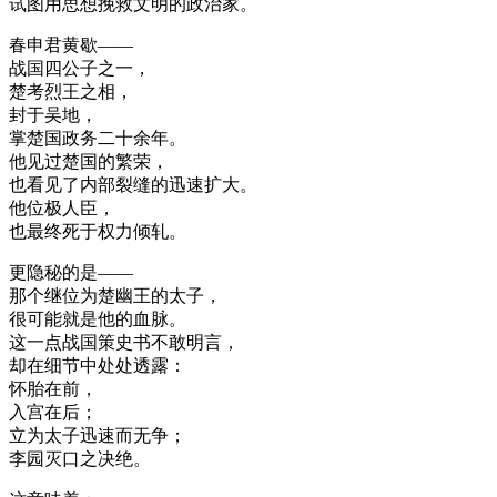
试图用思想挽救文明的政治家。
春申君黄歇——
战国四公子之一，
楚考烈王之相，
封于吴地，
掌楚国政务二十余年。
他见过楚国的繁荣，
也看见了内部裂缝的迅速扩大。
他位极人臣，
也最终死于权力倾轧。
更隐秘的是——
那个继位为楚幽王的太子，
很可能就是他的血脉。
这一点战国策史书不敢明言，
却在细节中处处透露：
怀胎在前，
入宫在后；
立为太子迅速而无争；
李园灭口之决绝。