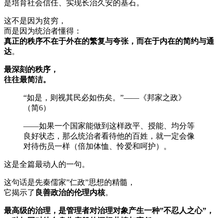
是培育社会信任、实现长治久安的基石。
这不是因为贫穷，
而是因为统治者懂得：
真正的秩序不在于外在的繁复与夸张，而在于内在的简约与通
达
。
最深刻的秩序，
往往最简洁。
“如是，则视其民必如伤矣。”——《邦家之政》
（简6）
——如果一个国家能做到这样政平、授能、均分等
良好状态，那么统治者看待他的百姓，就一定会像
对待伤员一样（倍加体恤、怜爱和呵护）。
这是全篇最动人的一句。
这句话是先秦儒家”仁政”思想的精髓，
它揭示了
良善政治的伦理内核
。
最高级的治理，是管理者对治理对象产生一种”不忍人之心”，