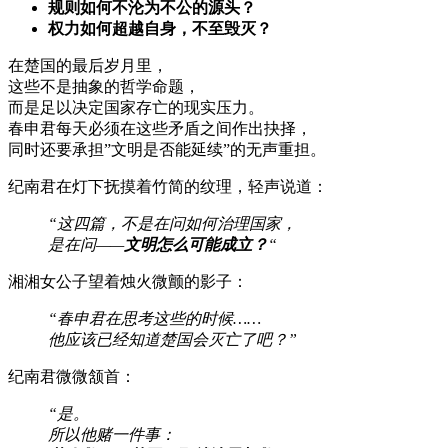
规则如何不沦为不公的源头？
权力如何超越自身，不至毁灭？
在楚国的最后岁月里，
这些不是抽象的哲学命题，
而是足以决定国家存亡的现实压力。
春申君每天必须在这些矛盾之间作出抉择，
同时还要承担”文明是否能延续”的无声重担。
纪南君在灯下抚摸着竹简的纹理，轻声说道：
“这四篇，不是在问如何治理国家，
是在问——
文明怎么可能成立？
“
湘湘女公子望着烛火微颤的影子：
“春申君在思考这些的时候……
他应该已经知道楚国会灭亡了吧？”
纪南君微微颔首：
“是。
所以他赌一件事：