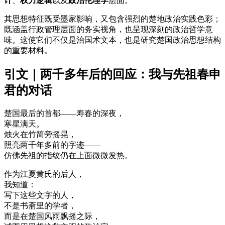
计
、
权力逻辑
以及
政治伦理学
层面。
其思想特征既受墨家影响，又包含强烈的楚地政治实践色彩；
既涵盖行政管理层面的务实视角，也呈现深刻的政治哲学意
味。这使它们不仅是治国术文本，也是研究楚国政治思想结构
的重要材料。
引文｜两千多年后的回应：我与先祖春申
君的对话
楚国最后的首都——寿春的深夜，
寒星满天。
烛火在竹简旁摇晃，
照亮两千年多前的字迹——
仿佛先祖的指纹仍在上面微微发热。
作为江夏黄氏的后人，
我知道：
写下这些文字的人，
不是书斋里的学者，
而是在楚国风雨飘摇之际，