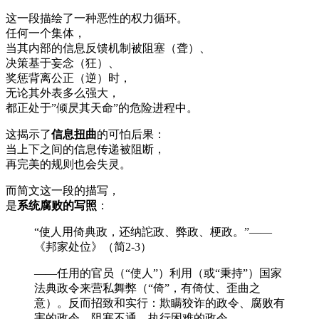
这一段描绘了一种恶性的权力循环。
任何一个集体，
当其内部的信息反馈机制被阻塞（聋）、
决策基于妄念（狂）、
奖惩背离公正（逆）时，
无论其外表多么强大，
都正处于”倾昃其天命”的危险进程中。
这揭示了
信息扭曲
的可怕后果：
当上下之间的信息传递被阻断，
再完美的规则也会失灵。
而简文这一段的描写，
是
系统腐败的写照
：
“使人用倚典政，还纳詑政、弊政、梗政。”——
《邦家处位》（简2-3）
——任用的官员（“使人”）利用（或“秉持”）国家
法典政令来营私舞弊（“倚”，有倚仗、歪曲之
意）。反而招致和实行：欺瞒狡诈的政令、腐败有
害的政令、阻塞不通、执行困难的政令。