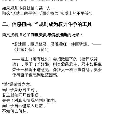
如果规则本身就偏向某一方，
那么”形式上的平等”反而会掩盖”实质上的不平等”。
二、信息扭曲: 当规则成为权力斗争的工具
简文接着描述了
制度失灵与信息扭曲
的场景：
“君速臣，臣适瞀君。君唯聋狂，使臣犹迷。”——
《邦家处位》（简1）
——君主（若有过失）会招致臣下的（批评或背
离），臣子（若奸邪）则会蒙蔽君主。君主如果像
聋子一样听不进意见、像狂人一样行事昏乱，就会
使得臣子也感到迷茫困惑。
“瞀”是蒙蔽之意。
当臣子蒙蔽君主时，
君主就如同耳聋眼瞎，
失去了对真实情况的判断能力。
而臣子自己也陷入迷茫，
不知何去何从。