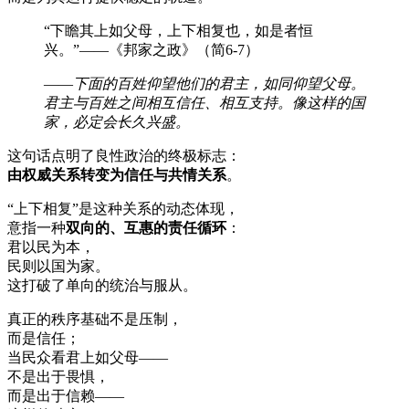
“下瞻其上如父母，上下相复也，如是者恒
兴。”——《邦家之政》（简6-7）
——
下面的百姓仰望他们的君主，如同仰望父母。
君主与百姓之间相互信任、相互支持。像这样的国
家，必定会长久兴盛。
这句话点明了良性政治的终极标志：
由权威关系转变为信任与共情关系
。
“上下相复”是这种关系的动态体现，
意指一种
双向的、互惠的责任循环
：
君以民为本，
民则以国为家。
这打破了单向的统治与服从。
真正的秩序基础不是压制，
而是信任；
当民众看君上如父母——
不是出于畏惧，
而是出于信赖——