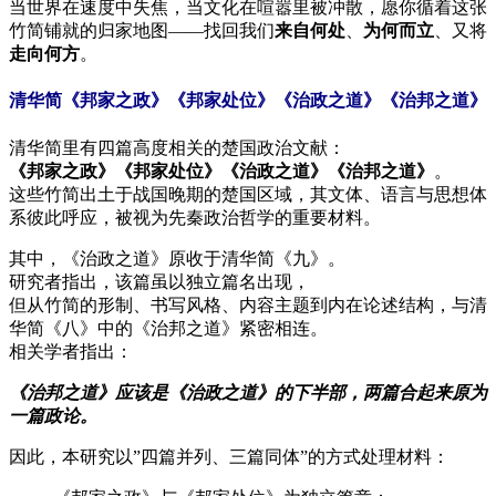
当世界在速度中失焦，当文化在喧嚣里被冲散，愿你循着这张
竹简铺就的归家地图——找回我们
来自何处
、
为何而立
、又将
走向何方
。
清华简《邦家之政》《邦家处位》《治政之道》《治邦之道》
清华简里有四篇高度相关的楚国政治文献：
《邦家之政》《邦家处位》《治政之道》《治邦之道》
。
这些竹简出土于战国晚期的楚国区域，其文体、语言与思想体
系彼此呼应，被视为先秦政治哲学的重要材料。
其中，《治政之道》原收于清华简《九》。
研究者指出，该篇虽以独立篇名出现，
但从竹简的形制、书写风格、内容主题到内在论述结构，与清
华简《八》中的《治邦之道》紧密相连。
相关学者指出：
《治邦之道》应该是《治政之道》的下半部，两篇合起来原为
一篇政论。
因此，本研究以”四篇并列、三篇同体”的方式处理材料：