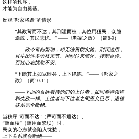
这样的秩序，
才能为自由奠基。
反观“邦家将毁”的情形：
“其政苛而不达，其刑滥而枝，其位用狃民，众脆
焉戚，其民志忧。” ——《邦家之政》（简8-9）
——
政令苛刻繁琐，却无法贯彻实施。刑罚滥用，
且生出许多旁枝末节。用职位来驯化、控制百姓。
百姓心志忧愁不安。
“下瞻其上如寇雠矣，上下绝德。”——《邦家之
政》（简10-11）
——
下面的百姓看待他们的上位者，如同看待强盗
和仇敌一样。上位者与下位者之间恩义已尽，道德
联系完全断绝。
当秩序”苛而不达”（严苛而不通达）、
“滥而枝”（滥用而繁琐）时，
民众的心志就会陷入忧愁，
上下关系就会断绝——