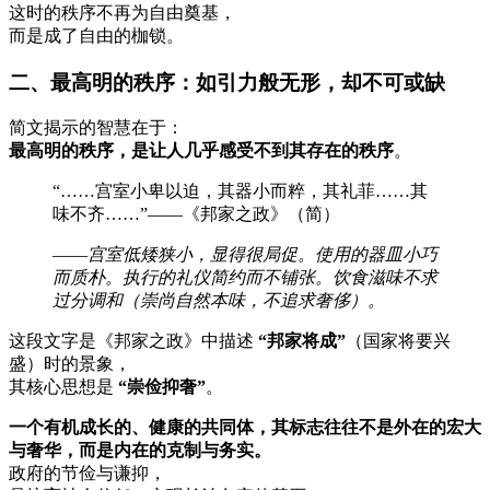
这时的秩序不再为自由奠基，
而是成了自由的枷锁。
二、最高明的秩序：如引力般无形，却不可或缺
简文揭示的智慧在于：
最高明的秩序，是让人几乎感受不到其存在的秩序
。
“……宫室小卑以迫，其器小而粹，其礼菲……其
味不齐……”——《邦家之政》（简）
——
宫室低矮狭小，显得很局促。使用的器皿小巧
而质朴。执行的礼仪简约而不铺张。饮食滋味不求
过分调和（崇尚自然本味，不追求奢侈）。
这段文字是《邦家之政》中描述
“邦家将成”
（国家将要兴
盛）时的景象，
其核心思想是
“崇俭抑奢”
。
一个有机成长的、健康的共同体，其标志往往不是外在的宏大
与奢华，而是内在的克制与务实。
政府的节俭与谦抑，