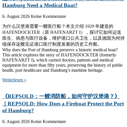
Hamburg Need a Medical Boat?
6. August 2026
Keine Kommentare
为什么汉堡港需要一艘医疗船？本文介绍 1929 年建造的
HAFENDOCKTER（原 HAFENARZT I），探讨它如何运送
医生、病患与医疗设备，维护港口公共卫生，以及德国为何持
续保存这艘见证港口医疗制度发展的历史工作船。
Why does the Port of Hamburg preserve a historic medical boat?
This article explores the story of HAFENDOCKTER (formerly
HAFENARZT I), which carried doctors, patients and medical
equipment for more than fifty years, preserving the history of public
health, port healthcare and Hamburg’s maritime heritage.
Weiterlesen »
《REPSOLD：一艘消防船，如何守护汉堡港？》
｜REPSOLD: How Does a Fireboat Protect the Port
of Hamburg?
6. August 2026
Keine Kommentare