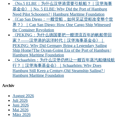
《No.5 ELBE：为什么汉堡港需要引航船？｜汉堡海事
基金会》｜No. 5 ELBE: Why Did the Port of Hamburg
Need Pilot Schooners? | Hamburg Maritime Foundation
《Cap San Diego：一艘货船，如何见证货柜改变整个世
界？》｜Cap San Diego: How One Cargo Ship Witnessed
the Container Revolution
《PEKING：为什么德国要把一艘漂流百年的帆船带回
家？——汉堡港的远洋时代｜汉堡海事基金会》｜
PEKING: Why Did Germany Bring a Legendary Sailing
Ship Home?The Ocean-Going Era of the Port of Hamburg |
Hamburg Maritime Foundation
《Schaarhörn：为什么汉堡仍然让一艘百年蒸汽船继续航
行？｜汉堡海事基金会》｜Schaarhörn: Why Does
Hamburg Still Keep a Century-Old Steamship Sailing? |
Hamburg Maritime Foundation
Archiv
August 2026
Juli 2026
Juni 2026
Mai 2026
März 2026