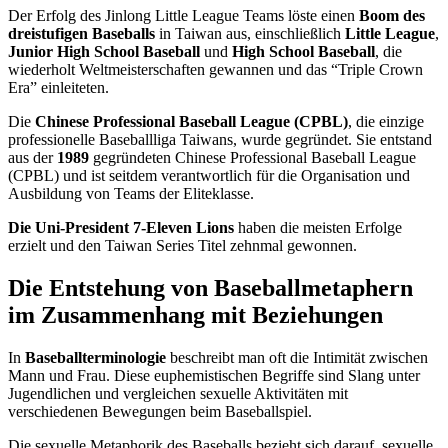
Der Erfolg des Jinlong Little League Teams löste einen
Boom des
dreistufigen Baseballs
in Taiwan aus, einschließlich
Little League
,
Junior High School Baseball
und
High School Baseball
, die
wiederholt Weltmeisterschaften gewannen und das “Triple Crown
Era” einleiteten.
Die
Chinese Professional Baseball League (CPBL)
, die einzige
professionelle Baseballliga Taiwans, wurde gegründet. Sie entstand
aus der
1989
gegründeten Chinese Professional Baseball League
(CPBL) und ist seitdem verantwortlich für die Organisation und
Ausbildung von Teams der Eliteklasse.
Die Uni-President 7-Eleven Lions
haben die meisten Erfolge
erzielt und den Taiwan Series Titel zehnmal gewonnen.
Die Entstehung von Baseballmetaphern
im Zusammenhang mit Beziehungen
In
Baseballterminologie
beschreibt man oft die Intimität zwischen
Mann und Frau. Diese euphemistischen Begriffe sind Slang unter
Jugendlichen und vergleichen sexuelle Aktivitäten mit
verschiedenen Bewegungen beim Baseballspiel.
Die sexuelle Metaphorik des Baseballs bezieht sich darauf, sexuelle