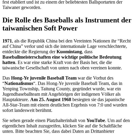
fest etabliert und ist zu einem der beliebtesten Ballsportarten der
Taiwaner geworden.
Die Rolle des Baseballs als Instrument der
taiwanischen Soft Power
1971
, als die Republik China bei den Vereinten Nationen ihr “Recht
auf China” verlor und sich die internationale Lage verschlechterte,
entdeckte die Regierung der
Kuomintang
, dass
Baseballmeisterschaften eine wichtige politische Bedeutung
hatten
. Es war eine starke Kraft von der Basis her, die die
taiwanische Gesellschaft von unten nach oben vereinen konnte.
Das
Hong-Ye juvenile Baseball Team
war die Vorhut des
“
Nationalismus
“. Das Hong-Ye juvenile Baseball Team, das in
Yenping Township, Taitung County, gegründet wurde, war ein
Jugendbaseballteam mit Angehörigen der indigenen Völker als
Hauptakteure.
Am 25. August 1968
besiegten sie das japanische
All-Star-Team mit einem deutlichen Ergebnis von 7:0 und wurden
sofort landesweit berühmt.
Sie sehen gerade einen Platzhalterinhalt von
YouTube
. Um auf den
eigentlichen Inhalt zuzugreifen, klicken Sie auf die Schaltfläche
unten. Bitte beachten Sie, dass dabei Daten an Drittanbieter