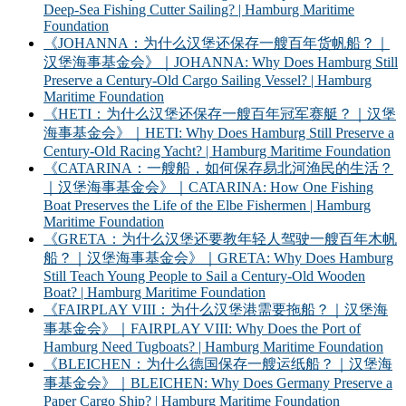
Deep-Sea Fishing Cutter Sailing? | Hamburg Maritime
Foundation
《JOHANNA：为什么汉堡还保存一艘百年货帆船？｜
汉堡海事基金会》｜JOHANNA: Why Does Hamburg Still
Preserve a Century-Old Cargo Sailing Vessel? | Hamburg
Maritime Foundation
《HETI：为什么汉堡还保存一艘百年冠军赛艇？｜汉堡
海事基金会》｜HETI: Why Does Hamburg Still Preserve a
Century-Old Racing Yacht? | Hamburg Maritime Foundation
《CATARINA：一艘船，如何保存易北河渔民的生活？
｜汉堡海事基金会》｜CATARINA: How One Fishing
Boat Preserves the Life of the Elbe Fishermen | Hamburg
Maritime Foundation
《GRETA：为什么汉堡还要教年轻人驾驶一艘百年木帆
船？｜汉堡海事基金会》｜GRETA: Why Does Hamburg
Still Teach Young People to Sail a Century-Old Wooden
Boat? | Hamburg Maritime Foundation
《FAIRPLAY VIII：为什么汉堡港需要拖船？｜汉堡海
事基金会》｜FAIRPLAY VIII: Why Does the Port of
Hamburg Need Tugboats? | Hamburg Maritime Foundation
《BLEICHEN：为什么德国保存一艘运纸船？｜汉堡海
事基金会》｜BLEICHEN: Why Does Germany Preserve a
Paper Cargo Ship? | Hamburg Maritime Foundation