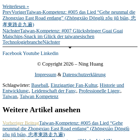
Weiterlesen »
Prev
Voriger
Taiwan-Kompetenz: #005 das Lied “Gehe neunmal die
Zhongxiao East Road entlang” (Zhōngxiào Dōnglù zǒu jiǔ biàn, 忠
孝東路走九遍)
Nächster
Taiwan-Kompetenz: #007 Glücksbringer Guai Guai
Maischips-Snack im Glück der taiwanesischen
Technologiebranche
Nächster
Facebook
Youtube
Linkedin
© Copyright 2026 – Ning Huang
Impressum
&
Datenschutzerklärung
Schlagwörter:
Baseball
,
Einzigartige Fan-Kultur
,
Historie und
Entwicklung;
,
Leidenschaft der Fans;
,
Professionelle Ligen;
,
Taiwan
,
Taiwan Kompetenz
Weitere Artikel ansehen
Vorheriger Beitrag
Taiwan-Kompetenz: #005 das Lied “Gehe
neunmal die Zhongxiao East Road entlang” (Zhōngxiào Dōnglù
zǒu jiǔ biàn, 忠孝東路走九遍)