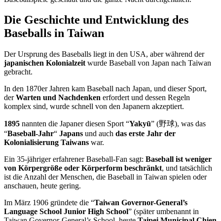
Die Geschichte und Entwicklung des
Baseballs in Taiwan
Der Ursprung des Baseballs liegt in den USA, aber während der
japanischen Kolonialzeit
wurde Baseball von Japan nach Taiwan
gebracht.
In den 1870er Jahren kam Baseball nach Japan, und dieser Sport,
der
Warten und Nachdenken
erfordert und dessen Regeln
komplex sind, wurde schnell von den Japanern akzeptiert.
1895
nannten die Japaner diesen Sport “
Yakyū
” (野球), was das
“
Baseball-Jahr
“
Japans
und auch
das erste Jahr der
Kolonialisierung Taiwans
war.
Ein 35-jähriger erfahrener Baseball-Fan sagt:
Baseball ist weniger
von Körpergröße oder Körperform beschränkt
, und tatsächlich
ist die Anzahl der Menschen, die Baseball in Taiwan spielen oder
anschauen, heute gering.
Im März 1906 gründete die “
Taiwan Governor-General’s
Language School Junior High School
” (später umbenannt in
Taiwan Governor-General’s School, heute
Taipei Municipal Chien