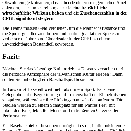
Obwohl einige kritisieren, dass Cheerleader vom eigentlichen Spiel
ablenken, ist es unbestreitbar, dass sie
eine beträchtliche
wirtschaftliche Wirkung haben
und die
Zuschauerzahlen in der
CPBL signifikant steigern
.
Die Teams müssen Geld verdienen, um die Mannschaftsstärke und
die Spielergehälter zu erhöhen und so die Qualität der Spiele zu
verbessern. Daher sind Cheerleader in der CPBL zu einem
unverzichtbaren Bestandteil geworden.
Fazit:
Möchten Sie das lebendige Kulturerlebnis Taiwans verstehen und
die herzliche Atmosphäre der taiwanischen Kultur erleben? Dann
sollten Sie unbedingt
ein Baseballspiel
besuchen!
In Taiwan ist Baseball weit mehr als nur ein Sport. Es ist eine
Gelegenheit, die Begeisterung und Leidenschaft der Einheimischen
zu spüren, während sie ihre Lieblingsmannschaften anfeuern. Die
Stadien werden zu einem Schauplatz für ein wahres Fest, mit
jubelnden Fans, lebhafter Musik und mitreißenden Cheerleader-
Performances.
Ein Baseballspiel zu besuchen ermöglicht es dir, in die pulsierende
Energie Taiwans einzutauchen und einen unvergesslichen Einblick