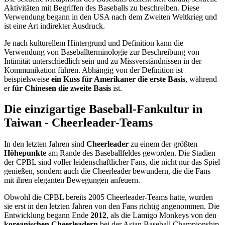
Aktivitäten mit Begriffen des Baseballs zu beschreiben. Diese
Verwendung begann in den USA nach dem Zweiten Weltkrieg und
ist eine Art indirekter Ausdruck.
Je nach kulturellem Hintergrund und Definition kann die
Verwendung von Baseballterminologie zur Beschreibung von
Intimität unterschiedlich sein und zu Missverständnissen in der
Kommunikation führen. Abhängig von der Definition ist
beispielsweise
ein Kuss für Amerikaner die erste Basis
, während
er
für Chinesen die zweite Basis
ist.
Die einzigartige Baseball-Fankultur in
Taiwan - Cheerleader-Teams
In den letzten Jahren sind
Cheerleader
zu einem der größten
Höhepunkte
am Rande des Baseballfeldes geworden. Die Stadien
der CPBL sind voller leidenschaftlicher Fans, die nicht nur das Spiel
genießen, sondern auch die Cheerleader bewundern, die die Fans
mit ihren eleganten Bewegungen anfeuern.
Obwohl die CPBL bereits 2005 Cheerleader-Teams hatte, wurden
sie erst in den letzten Jahren von den Fans richtig angenommen. Die
Entwicklung begann Ende
2012
, als die Lamigo Monkeys von den
koreanischen Cheerleadern
bei der Asian Baseball Championship