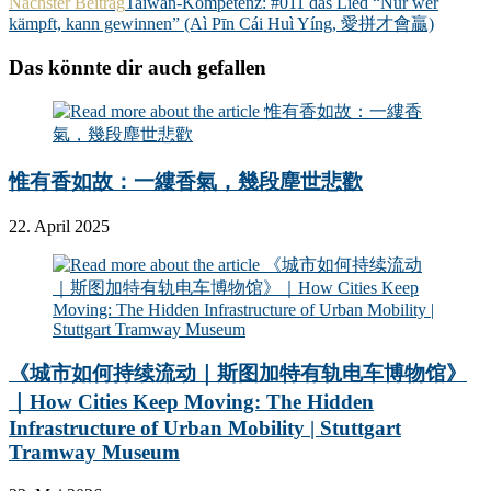
Nächster Beitrag
Taiwan-Kompetenz: #011 das Lied “Nur wer
kämpft, kann gewinnen” (Aì Pīn Cái Huì Yíng, 愛拼才會贏)
Das könnte dir auch gefallen
惟有香如故：一縷香氣，幾段塵世悲歡
22. April 2025
《城市如何持续流动｜斯图加特有轨电车博物馆》
｜How Cities Keep Moving: The Hidden
Infrastructure of Urban Mobility | Stuttgart
Tramway Museum