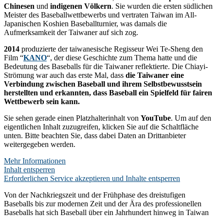
Chinesen
und
indigenen Völkern
. Sie wurden die ersten südlichen
Meister des Baseballwettbewerbs und vertraten Taiwan im All-
Japanischen Koshien Baseballturnier, was damals die
Aufmerksamkeit der Taiwaner auf sich zog.
2014
produzierte der taiwanesische Regisseur Wei Te-Sheng den
Film “
KANO
“, der diese Geschichte zum Thema hatte und die
Bedeutung des Baseballs für die Taiwaner reflektierte. Die Chiayi-
Strömung war auch das erste Mal, dass
die Taiwaner eine
Verbindung zwischen Baseball und ihrem Selbstbewusstsein
herstellten und erkannten, dass Baseball ein Spielfeld für fairen
Wettbewerb sein kann.
Sie sehen gerade einen Platzhalterinhalt von
YouTube
. Um auf den
eigentlichen Inhalt zuzugreifen, klicken Sie auf die Schaltfläche
unten. Bitte beachten Sie, dass dabei Daten an Drittanbieter
weitergegeben werden.
Mehr Informationen
Inhalt entsperren
Erforderlichen Service akzeptieren und Inhalte entsperren
Von der Nachkriegszeit und der Frühphase des dreistufigen
Baseballs bis zur modernen Zeit und der Ära des professionellen
Baseballs hat sich Baseball über ein Jahrhundert hinweg in Taiwan