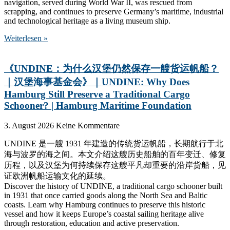
navigation, served during World War II, was rescued from
scrapping, and continues to preserve Germany’s maritime, industrial
and technological heritage as a living museum ship.
Weiterlesen »
《UNDINE：为什么汉堡仍然保存一艘货运帆船？
｜汉堡海事基金会》｜UNDINE: Why Does
Hamburg Still Preserve a Traditional Cargo
Schooner? | Hamburg Maritime Foundation
3. August 2026
Keine Kommentare
UNDINE 是一艘 1931 年建造的传统货运帆船，长期航行于北
海与波罗的海之间。本文介绍这艘历史船舶的百年变迁、修复
历程，以及汉堡为何持续保存这艘平凡却重要的沿岸货船，见
证欧洲帆船运输文化的延续。
Discover the history of UNDINE, a traditional cargo schooner built
in 1931 that once carried goods along the North Sea and Baltic
coasts. Learn why Hamburg continues to preserve this historic
vessel and how it keeps Europe’s coastal sailing heritage alive
through restoration, education and active preservation.