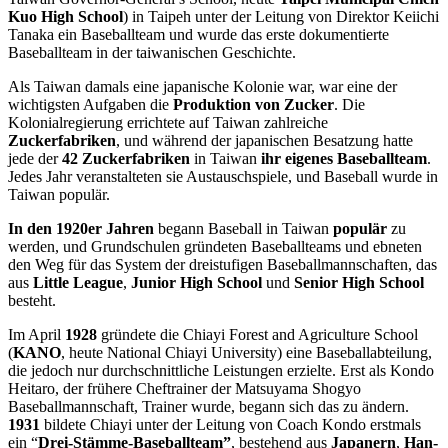
Kuo High School
) in Taipeh unter der Leitung von Direktor Keiichi
Tanaka ein Baseballteam und wurde das erste dokumentierte
Baseballteam in der taiwanischen Geschichte.
Als Taiwan damals eine japanische Kolonie war, war eine der
wichtigsten Aufgaben die
Produktion von Zucker
. Die
Kolonialregierung errichtete auf Taiwan zahlreiche
Zuckerfabriken
, und während der japanischen Besatzung hatte
jede der
42 Zuckerfabriken
in Taiwan
ihr eigenes Baseballteam
.
Jedes Jahr veranstalteten sie Austauschspiele, und Baseball wurde in
Taiwan populär.
In den 1920er Jahren
begann Baseball in Taiwan
populär
zu
werden, und Grundschulen gründeten Baseballteams und ebneten
den Weg für das System der dreistufigen Baseballmannschaften, das
aus
Little League
,
Junior High School
und
Senior High School
besteht.
Im April
1928
gründete die Chiayi Forest and Agriculture School
(
KANO
, heute National Chiayi University) eine Baseballabteilung,
die jedoch nur durchschnittliche Leistungen erzielte. Erst als Kondo
Heitaro, der frühere Cheftrainer der Matsuyama Shogyo
Baseballmannschaft, Trainer wurde, begann sich das zu ändern.
1931
bildete Chiayi unter der Leitung von Coach Kondo erstmals
ein “
Drei-Stämme-
Baseballteam”
, bestehend aus
Japanern
,
Han-