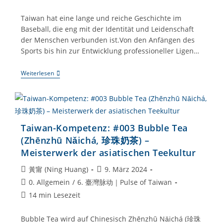
Taiwan hat eine lange und reiche Geschichte im
Baseball, die eng mit der Identität und Leidenschaft
der Menschen verbunden ist.Von den Anfängen des
Sports bis hin zur Entwicklung professioneller Ligen…
Taiwan-
Weiterlesen
Kompetenz:
#006
Der
Nationalsport
Taiwans:
Baseball
Taiwan-Kompetenz: #003 Bubble Tea
(Zhēnzhū Nǎichá, 珍珠奶茶) –
Meisterwerk der asiatischen Teekultur
Beitrags-
Beitrag
黃甯 (Ning Huang)
9. März 2024
Autor:
veröffentlicht:
Beitrags-
0. Allgemein
/
6. 臺灣脉动｜Pulse of Taiwan
Kategorie:
Lesedauer:
14 min Lesezeit
Bubble Tea wird auf Chinesisch Zhēnzhū Nǎichá (珍珠