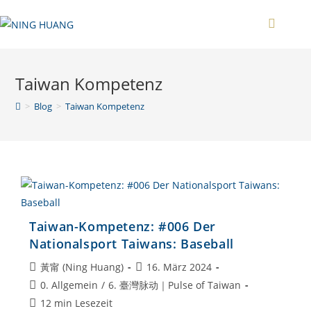
Zum
Inhalt
springen
Taiwan Kompetenz
>
Blog
>
Taiwan Kompetenz
Taiwan-Kompetenz: #006 Der
Nationalsport Taiwans: Baseball
Beitrags-
Beitrag
黃甯 (Ning Huang)
16. März 2024
Autor:
veröffentlicht:
Beitrags-
0. Allgemein
/
6. 臺灣脉动｜Pulse of Taiwan
Kategorie:
Lesedauer:
12 min Lesezeit