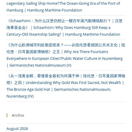
Legendary Sailing Ship Home?The Ocean-Going Era of the Port of
Hamburg | Hamburg Maritime Foundation
《Schaarhörn：为什么汉堡仍然让一艘百年蒸汽船继续航行？｜汉堡
海事基金会》｜Schaarhörn: Why Does Hamburg Still Keep a
Century-Old Steamship Sailing? | Hamburg Maritime Foundation
《为什么欧洲城市到处都是喷泉？——从纽伦堡看德国公共水文化｜纽
伦堡・日耳曼国家博物馆》之五｜Why Are There Fountains
Everywhere in European Cities?Public Water Culture in Nuremberg
| Germanisches Nationalmuseum (V)
《从一顶黄金帽，看懂黄金最初为何属于神｜纽伦堡・日耳曼国家博物
馆》之四｜Understanding Why Gold Was First Sacred, Not Wealth |
The Bronze Age Gold Hat | Germanisches Nationalmuseum,
Nuremberg (IV)
Archiv
August 2026