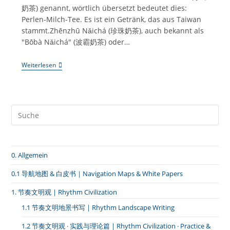
奶茶) genannt, wörtlich übersetzt bedeutet dies:
Perlen-Milch-Tee. Es ist ein Getränk, das aus Taiwan
stammt.Zhēnzhū Nǎichá (珍珠奶茶), auch bekannt als
"Bōbà Nǎichá" (波霸奶茶) oder…
Taiwan-
Weiterlesen
Kompetenz:
#003
Bubble
Tea
(Zhēnzhū
Nǎichá,
珍
珠
奶
茶)
0. Allgemein
–
Meisterwerk
Der
0.1 导航地图 & 白皮书｜Navigation Maps & White Papers
Asiatischen
Teekultur
1. 节奏文明观 | Rhythm Civilization
1.1 节奏文明地景书写 | Rhythm Landscape Writing
1.2 节奏文明观 · 实践与理论篇 | Rhythm Civilization · Practice &