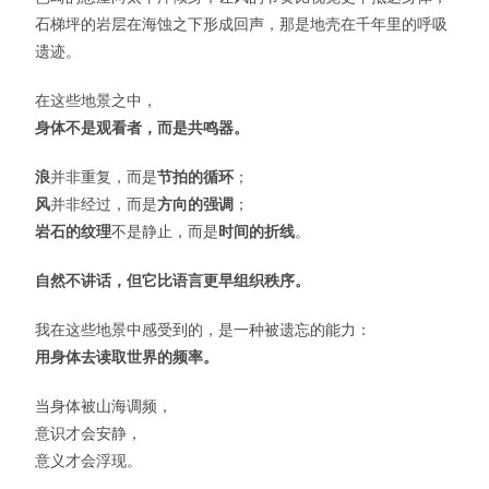
石梯坪的岩层在海蚀之下形成回声，那是地壳在千年里的呼吸
遗迹。
在这些地景之中，
身体不是观看者，而是共鸣器。
浪
并非重复，而是
节拍的循环
；
风
并非经过，而是
方向的强调
；
岩石的纹理
不是静止，而是
时间的折线
。
自然不讲话，但它比语言更早组织秩序。
我在这些地景中感受到的，是一种被遗忘的能力：
用身体去读取世界的频率。
当身体被山海调频，
意识才会安静，
意义才会浮现。