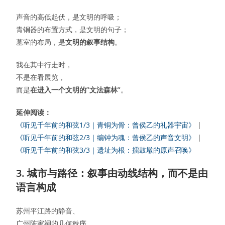
声音的高低起伏，是文明的呼吸；
青铜器的布置方式，是文明的句子；
墓室的布局，是
文明的叙事结构
。
我在其中行走时，
不是在看展览，
而是
在进入一个文明的”文法森林”
。
延伸阅读：
《听见千年前的和弦1/3｜青铜为骨：曾侯乙的礼器宇宙》
|
《听见千年前的和弦2/3｜编钟为魂：曾侯乙的声音文明》
|
《听见千年前的和弦3/3｜遗址为根：擂鼓墩的原声召唤》
3. 城市与路径：叙事由动线结构，而不是由
语言构成
苏州平江路的静音、
广州陈家祠的几何秩序、