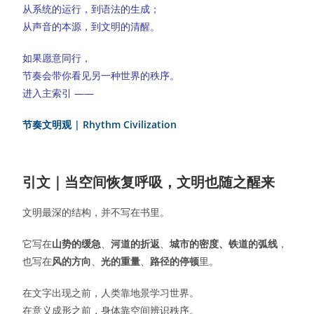
从系统的运行，到语法的生成；
从声音的本源，到文明的清醒。
如果愿意同行，
节奏会带你看见另一种世界的秩序。
进入主索引 ——
节奏文明观 | Rhythm Civilization
引文｜当空间恢复呼吸，文明也随之醒来
文明最深的结构，并不写在书里。
它写在
山势的缓急
、
河道的折返
、
城市的密度、铁道的弧线
，
也写在
风的方向
、
光的重量
、
路径的停顿
里。
在文字出现之前，人类靠地景学习世界。
在意义成形之前，身体靠空间辨识秩序。