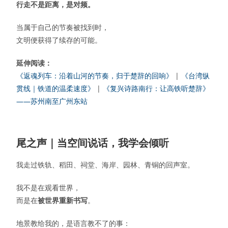
行走不是距离，是对频。
当属于自己的节奏被找到时，
文明便获得了续存的可能。
延伸阅读：
《返魂列车：沿着山河的节奏，归于楚辞的回响》
|
《台湾纵
贯线｜铁道的温柔速度》
|
《复兴诗路南行：让高铁听楚辞》
——苏州南至广州东站
尾之声｜当空间说话，我学会倾听
我走过铁轨、稻田、祠堂、海岸、园林、青铜的回声室。
我不是在观看世界，
而是在
被世界重新书写
。
地景教给我的，是语言教不了的事：