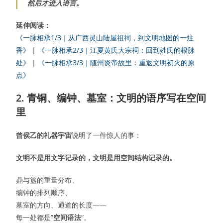
然后才进入语言。
延伸阅读：
《一脉相承1/3｜从广西灵山陆屋祖祠，到文明地图的一炷
香》
|
《一脉相承2/3｜江夏黄氏大宗祠：回到姓氏的根脉
处》
|
《一脉相承3/3｜随州炎帝故里：重返文明初火的原
点》
2. 青铜、编钟、墓室：文明的语序写在空间
里
曾侯乙的礼器宇宙
说明了一件惊人的事：
文明不是用文字记录的，文明是用空间结构记录的。
鼎与簋的重量分布、
编钟的排列顺序、
墓室的方向、通道的长度——
每一处都是”
空间语法
“。