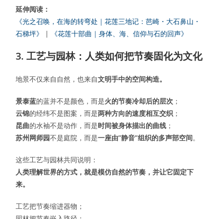
延伸阅读：
《光之召唤，在海的转弯处｜花莲三地记：芭崎・大石鼻山・
石梯坪》
|
《花莲十部曲｜身体、海、信仰与石的回声》
3. 工艺与园林：人类如何把节奏固化为文化
地景不仅来自自然，也来自
文明手中的空间构造。
景泰蓝
的蓝并不是颜色，而是
火的节奏冷却后的层次
；
云锦
的经纬不是图案，而是
两种方向的速度相互交织
；
昆曲
的水袖不是动作，而是
时间被身体描出的曲线
；
苏州网师园
不是庭院，而是
一座由”静音”组织的多声部空间
。
这些工艺与园林共同说明：
人类理解世界的方式，就是模仿自然的节奏，并让它固定下
来。
工艺把节奏缩进器物；
园林把节奏嵌入路径；