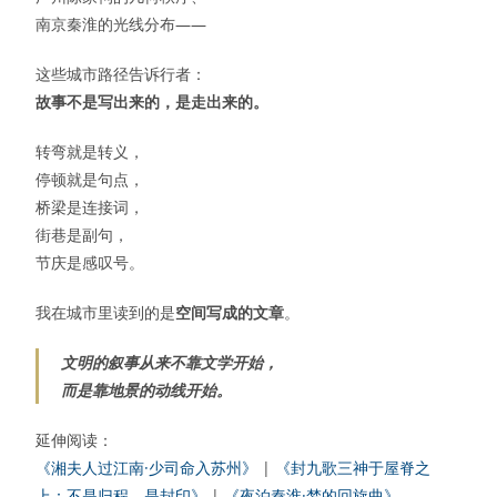
南京秦淮的光线分布——
这些城市路径告诉行者：
故事不是写出来的，是走出来的。
转弯就是转义，
停顿就是句点，
桥梁是连接词，
街巷是副句，
节庆是感叹号。
我在城市里读到的是
空间写成的文章
。
文明的叙事从来不靠文学开始，
而是靠地景的动线开始。
延伸阅读：
《湘夫人过江南·少司命入苏州》
|
《封九歌三神于屋脊之
上：不是归程，是封印》
|
《夜泊秦淮·梦的回旋曲》