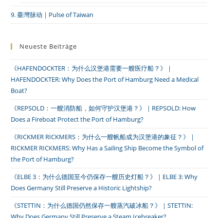
9. 臺灣脉动｜Pulse of Taiwan
Neueste Beiträge
《HAFENDOCKTER：为什么汉堡港需要一艘医疗船？》｜
HAFENDOCKTER: Why Does the Port of Hamburg Need a Medical
Boat?
《REPSOLD：一艘消防船，如何守护汉堡港？》｜REPSOLD: How
Does a Fireboat Protect the Port of Hamburg?
《RICKMER RICKMERS：为什么一艘帆船成为汉堡港的象征？》｜
RICKMER RICKMERS: Why Has a Sailing Ship Become the Symbol of
the Port of Hamburg?
《ELBE 3：为什么德国至今仍保存一艘历史灯船？》｜ELBE 3: Why
Does Germany Still Preserve a Historic Lightship?
《STETTIN：为什么德国仍然保存一艘蒸汽破冰船？》｜STETTIN:
Why Does Germany Still Preserve a Steam Icebreaker?