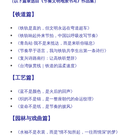
（以下篇章选自《节奏文明地景书写》作品集）
【铁道篇】
《铁轨是直的，但文明永远在弯道超车》
《铁轨响起外来节拍，中国以呼吸改写节奏》
《青岛站·我不是来抵达，而是来听你喘息》
《节奏早于语言，我与铁轨共孪生出第一条诗行》
《复兴诗路南行：让高铁听楚辞》
《台湾纵贯线｜铁道的温柔速度》
【工艺篇】
《蓝不是颜色，是火后的回声》
《织的不是锦，是一整座朝代的命运纹理》
《皇命不是纸，是节奏的披风》
【园林与戏曲篇】
《水袖不是衣裳，而是”情不知所起，一往而情深”的梦》