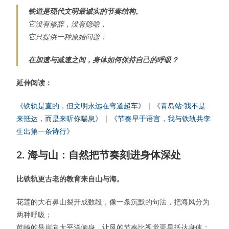
铁道是现代文明最诚实的节奏结构。
它没有修辞，没有隐喻，
它只提供一种原始问题：
在加速与减速之间，身体如何保持自己的呼吸？
延伸阅读：
《铁轨是直的，但文明永远在弯道超车》
|
《青岛站·我不是
来抵达，而是来听你喘息》
|
《节奏早于语言，我与铁轨共孪
生出第一条诗行》
2. 海与山：自然把节奏刻进身体深处
比铁轨更古老的教育来自山与海。
花莲的大石鼻山裂开成数段，像一条沉默的句法，把海风分为
两种呼吸；
芭崎的悬崖向太平洋倾身，让风的节奏比视觉更早抵达身体；