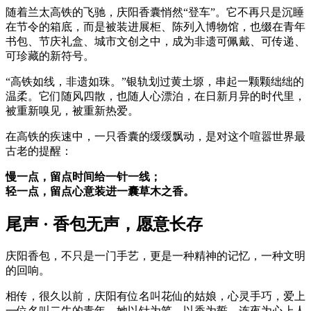
随着兰太高铁的飞驰，庆阳香囊悄然“登车”。它不再只是沉睡
在节令的箱底，而是被装进展柜、陈列入博物馆，也缀在青年
书包、节庆礼盒、城市文创之中，成为非遗可佩戴、可传递、
可珍藏的新符号。
“高铁如线，非遗如珠。”银轨划过黄土塬，串起一颗颗绌绌的
温柔。它们随风四散，也随人心漂泊，在日新月异的时代里，
被重新嗅见，被重新热爱。
在高铁的疾速中，一只香囊的缓缓飘动，是对这个喧嚣世界最
古老的提醒：
慢一点，留点时间给一针一线；
轻一点，留点心意装进一囊草木之香。
尾声 · 香包无声，愿意长存
庆阳香包，不只是一门手艺，更是一种精神的记忆，一种文明
的回响。
相传，很久以前，庆阳有位名叫花仙的姑娘，心灵手巧，爱上
一位名叫二牛的青年。她以针为笔、以香为誓，连夜为心上人