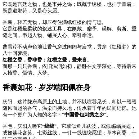
它既是宫廷之物，也是市井之饰；既藏于绣楼，也挂于童肩；
既是避邪符，又是心头愿。
香囊，轻若无物，却压得住满纸红楼的情与思。
它是红楼最柔软的叙述工具，在佩戴、赠予、误解、剪断、重
缝之间，串起人物、铺展人心、牵引命运。
曹雪芹不动声色地让香气穿过闺阁与庙堂，贯穿《红楼梦》的
八十回梦境。
红楼之香，香非香；红楼之爱，爱未言
。
而那一只只香囊，依旧温润如初，静卧在文字深处，等待后来
人拾香、悟情、入梦。
香囊如花 · 岁岁端阳佩在身
庆阳，这片陇东高原上的土地，并不以喧嚣见长，却以一缕缕
随风而起的香气，温柔而持久地，传承着千年的民间记忆。她
有一个更广为人知的名字：“
中国香包刺绣之乡
”。
香包，庆阳人唤它“
绌绌
”。它或似鱼儿跃波，或似蝙蝠展翅，
或如莲花含笑。七彩丝线，一针一线缠绕愿望；草木药香，十