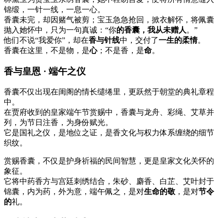
锦缎，一针一线，一息一心。
香囊未完，却因赌气被剪；宝玉急急抢回，掀衣解怀，将佩囊
抛入她怀中，只为一句真诚：“你
的香囊，我从未赠人
。”
他们不说“我爱你”，却在
香与针线
中，交付了
一生的柔情
。
香囊在这里，不是物，是
心
；不是香，是
命
。
香与皇恩 · 端午之仪
香囊不仅出现在闺阁的情长缱绻里，更跃然于朝堂的典礼章程
中。
在贾府收到的皇家端午节赏赐中，香囊与龙舟、彩绳、艾草并
列，为节日注香，为身份赋光。
它是国礼之仪，是地位之证，是香文化与权力体系缠绕的细节
织纹。
赏赐香囊，不仅是护身祈福的民间智慧，更是皇家文化关怀的
象征。
它将中药香方与宫廷刺绣结合，朱砂、麝香、白芷、艾叶封于
锦囊，内为药，外为意，端午佩之，是对
生命的敬
，是对
节令
的
礼。