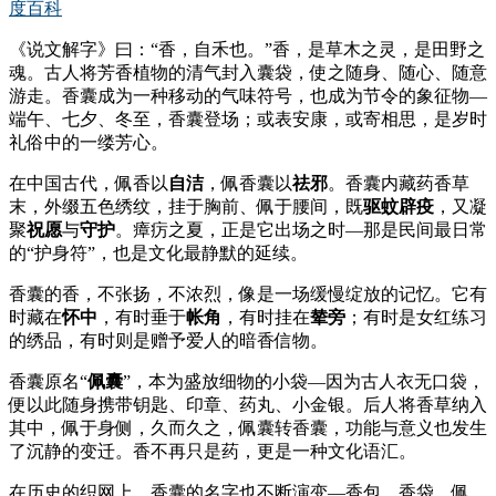
度百科
《说文解字》曰：“香，自禾也。”香，是草木之灵，是田野之
魂。古人将芳香植物的清气封入囊袋，使之随身、随心、随意
游走。香囊成为一种移动的气味符号，也成为节令的象征物—
端午、七夕、冬至，香囊登场；或表安康，或寄相思，是岁时
礼俗中的一缕芳心。
在中国古代，佩香以
自洁
，佩香囊以
祛邪
。香囊内藏药香草
末，外缀五色绣纹，挂于胸前、佩于腰间，既
驱蚊辟疫
，又凝
聚
祝愿
与
守护
。瘴疠之夏，正是它出场之时—那是民间最日常
的“护身符”，也是文化最静默的延续
。
香囊的香，不张扬，不浓烈，像是一场缓慢绽放的记忆。它有
时藏在
怀中
，有时垂于
帐角
，有时挂在
辇旁
；有时是女红练习
的绣品，有时则是赠予爱人的暗香信物。
香囊原名“
佩囊
”，本为盛放细物的小袋—因为古人衣无口袋，
便以此随身携带钥匙、印章、药丸、小金银。后人将香草纳入
其中，佩于身侧，久而久之，佩囊转香囊，功能与意义也发生
了沉静的变迁。香不再只是药，更是一种文化语汇。
在历史的织网上，香囊的名字也不断演变—香包、香袋、佩