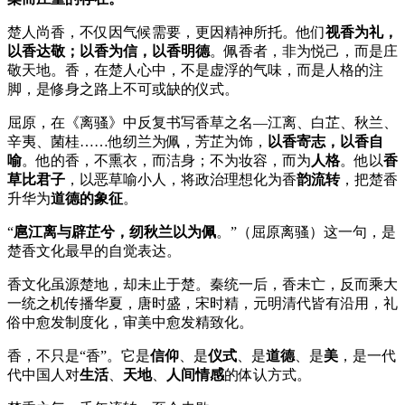
楚人尚香，不仅因气候需要，更因精神所托。他们
视香为礼，
以香达敬；以香为信，以香明德
。佩香者，非为悦己，而是庄
敬天地。香，在楚人心中，不是虚浮的气味，而是人格的注
脚，是修身之路上不可或缺的仪式。
屈原，在《离骚》中反复书写香草之名—江离、白芷、秋兰、
辛夷、菌桂……他纫兰为佩，芳芷为饰，
以香寄志，以香自
喻
。他的香，不熏衣，而洁身；不为妆容，而为
人格
。他以
香
草比君子
，以恶草喻小人，将政治理想化为香
韵流转
，把楚香
升华为
道德的象征
。
“
扈江离与辟芷兮，纫秋兰以为佩
。”（屈原离骚）这一句，是
楚香文化最早的自觉表达。
香文化虽源楚地，却未止于楚。秦统一后，香未亡，反而乘大
一统之机传播华夏，唐时盛，宋时精，元明清代皆有沿用，礼
俗中愈发制度化，审美中愈发精致化。
香，不只是“香”。它是
信仰
、是
仪式
、是
道德
、是
美
，是一代
代中国人对
生活
、
天地
、
人间情感
的体认方式。