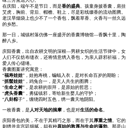
味三分熏透人心。
在庆阳，端午不是节日，而是
香的盛典
。孩童身披香囊，肩挂
艾虎，胸前、背后、帽檐、鞋上，尽是彩线缀香的流动图腾。
老汉旱烟袋上也少不了一个香包，飘着草香、火香与一丝久远
的乡愁。
那一日，城镇村落仿佛一座盛开的香囊博物馆—香飘十里，陶
醉八乡。
庆阳香囊，出自农耕文明的深根—男耕女织的生活节律中，女
人们不仅纺布缝衣，还将情意绣入香包，为亲人辟邪祈福，为
爱人传心缱绻。
香囊图案讲究寓意：
“
福寿娃娃
”，娃抱寿桃，蝙蝠入衣，是对长命百岁的期盼；
“
抓髻娃娃
”，鸡兔合一，是天人共生的图腾；
“
生命之树
”，是农耕的崇拜，是原始的哲思；
“
虎头香囊
”，勇猛镇邪，寄给新生婴儿的守护；
“
八卦粽
子”，缠绕四时五色，绣一囊天地阴阳。
一枚香囊，是
人对天地的揣摩
，也是对
生活的命名
。
庆阳香包的美，不在于其精巧之形，而在于其
厚重之情
。它的
刺绣并非宫廷细腻，却有种
原始的敦厚与生命的蓬勃
。那是山