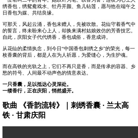
绣香包，绣鸳鸯戏水、牡丹开颜、鱼儿钻莲，愿与他在端午之
日香包为媒、共结良缘。
可那天，风起云涌，香包未赠人，先被吹散。花仙守着香气中
的誓言，终未盼来心上人，却换来满村姑娘效仿的芳香技艺。
自此，庆阳女子代代绣香，香包成俗，香意成诗。
从花仙的柔情执念，到今日“中国香包刺绣之乡”的荣光，每一
枚香囊的背后，都是人在为人祈愿，为爱缝心，为生护魂。
而在高铁的光轨之上，它们不再只是香，而是传承的容器、乡
愁的符号、人间最不动声色的情意表达。
一只香囊，足以抵达心灵深处。
一缕香行，正在庆阳，悄然盛开。
歌曲 《香韵流转》｜刺绣香囊 · 兰太高
铁 · 甘肃庆阳