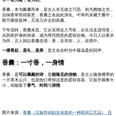
香囊，本为佩囊而来，是古人衣无袋之巧思。初为携物之兜，
后纳香草而得新意，香囊之名由此演化。中草药末藏于囊中，
既可驱疫提神，又添几许古韵风雅。
千年流转，香囊未息。它从实用走入节俗，从生活走进诗意，
从防疾护身的布袋，成为寄托情意的柔软信物。今日人以香水
为尚，古人则以香囊自清；香，在衣间，人，在情中。
一缕香起，是礼，是美
，是文化在时光中最温柔的回声。
香囊：一寸香，一身情
香囊，是
可以佩戴的诗
，是
能嗅见的信物
，是古人随身携带的
一方草木山川，也是他们寄情达意的柔软容器。它如手握拳大
小，却能装下
香气
、
时间
与
深情
。
图片来源：
香囊（汉族劳动妇女创造的一种民间工艺品）_百