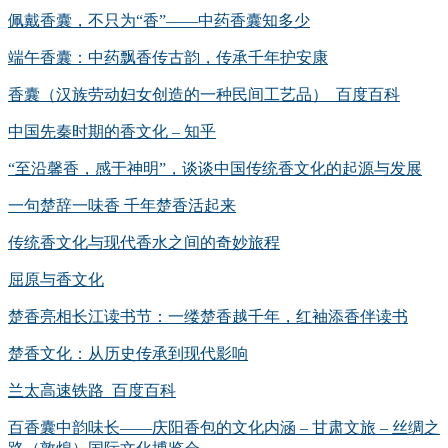
佩戴香囊，不只为“香”——中药香囊知多少
端午香囊：中药飘香传古韵，传承千年护安康
香囊（汉族劳动妇女创造的一种民间工艺品）_百度百科
中国先秦时期的香文化 – 知乎
“至沿馨香，感于神明”，谈谈中国传统香文化的起源与发展
一句楚辞一味香 千年楚香活起来
传统香文化与现代香水之间的奇妙旅程
屈原与香文化
楚香亮相长江读书节：一缕楚香越千年，红袖添香伴读书
楚香文化：从历史传承到现代影响
兰太高速铁路_百度百科
百香囊中韵味长——庆阳香包的文化内涵 – 甘肃文旅 – 丝绸之