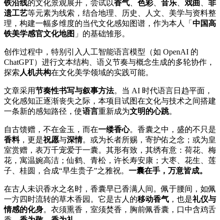
铁沿线
的文化景观展开，尝试以
香气
、
色彩
、
音乐
、
戏曲
、
非
遗工艺
等元素为线索，结合地理、历史、人文、美学与资料整
理，构建一幅多维度的当代文化感知图谱，作为本人「
中国高
铁美学感官文化地图
」的基础雏形。
创作过程中，特别引入人工智能语言模型（如 OpenAI 的
ChatGPT）进行文本结构、语义节奏与概念生成的多轮协作，
探索
人机共构
在文化美学领域的实践可能。
文章采用
节奏性书写与叙事方法
。当 AI 时代语言日趋平面，
文化感知正逐渐丧失之际，本项目试图在文化与技术之间搭建
一条新的感知路径，使
语言
重新成为
文明的心跳
。
自古馈赠，不在金玉，而在
一缕香心
。香囊之中，盛的不只是
香料
，更是
祝愿
与
深情
。或为长者所赐，寄护佑之念；或为皇
室赏赠，表万千宠爱于一囊。其形有致，其绣有意：荷花、梅
花，寓温婉高洁；仙鹤、青松，许长寿安康；大枣、花生、莲
子、桂圆，合成“早生贵子”之雅祝。
一囊在手，万意皆成。
在古人未识香水之名时，香囊早已香满人间。佩于腰间，如佩
一方四时流转的草木香园。它是古人的
移动香气
，也是
礼仪与
情感的化身
。衣须熏香，室须焚香，胸前佩香囊，口中含鸡舌
香—
香为敬，香为礼
。