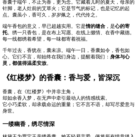
香囊于端午，不止为香，更为念。它藏着儿时的夏天，母亲的
针脚，老人灶前的艾草火；它是节气的标记，也是记忆的起
点。囊虽小，香可久，岁岁佩之，代代传之。
端午香包的意义，早已超越实用。它是
情的缝合
，是
心的寄
托
。绣一只香包，是在布上写愿、在线上缀情、在香中藏德。
每一线都绣着希望，每一味都寄着祝福。
千年过去，香犹在，囊未凉。端午一日，香囊如令，香包如
心。它们不言，却始终在我们身边，提醒着我们：
身体与心
灵，都值得温柔安放
。
《红楼梦》的香囊：香与爱，皆深沉
香囊，在《红楼梦》中并非主角，
却如余香入梦，在无声中牵引最动人的情感线索。
它小巧柔软，却承载命运的重量；它不言不语，却写尽爱意与
身世。
一缕幽香，绣尽情深
林黛玉为贾宝玉亲绣香囊，她不轻易言爱，便将所有情意缝入