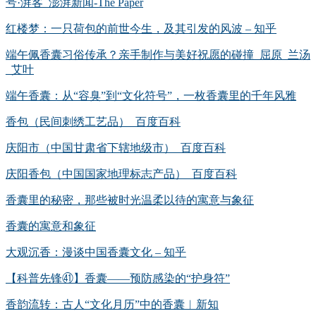
号·湃客_澎湃新闻-The Paper
红楼梦：一只荷包的前世今生，及其引发的风波 – 知乎
端午佩香囊习俗传承？亲手制作与美好祝愿的碰撞_屈原_兰汤
_艾叶
端午香囊：从“容臭”到“文化符号”，一枚香囊里的千年风雅
香包（民间刺绣工艺品）_百度百科
庆阳市（中国甘肃省下辖地级市）_百度百科
庆阳香包（中国国家地理标志产品）_百度百科
香囊里的秘密，那些被时光温柔以待的寓意与象征
香囊的寓意和象征
大观沉香：漫谈中国香囊文化 – 知乎
【科普先锋㊶】香囊——预防感染的“护身符”
香韵流转：古人“文化月历”中的香囊︱新知