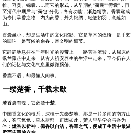
帷、容臭、锦囊……而它的形式，从早期的“荷囊””旁囊”，再
至清代中期后与“荷包”分化，各有功能，渐趋精致。香囊遂成
为专门承香之物，内为药香，外为锦绣，轻便如羽，意蕴如
山。
香囊虽小，却是生活中的文化缩影。它是草木的低语，是手艺
的回响，是节俗的余香，是文明的细节。
它静静地悬挂在千年时光的腰带上，一路芳香流转，从屈原的
佩兰佩芷中走来，从古人祈安养生的生活中走来，至今仍在人
们的记忆与文化气息里微微飘荡。
香囊不语，却最懂人间事。
一缕楚香，千载未歇
若香囊有魂，它必源于
楚
。
中国香文化的根系，深植于先秦楚地。那是一片多雨的南方山
水，雾气氤氲，草木蓊郁，正因如此，楚人早早学会与香为
伴：
燃香以祈神，佩香以自洁，香草之气，便成了生活中最温
柔而庄重的存在。