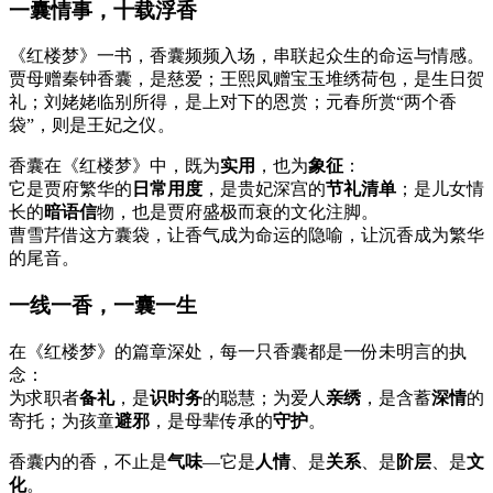
一囊情事，十载浮香
《红楼梦》一书，香囊频频入场，串联起众生的命运与情感。
贾母赠秦钟香囊，是慈爱；王熙凤赠宝玉堆绣荷包，是生日贺
礼；刘姥姥临别所得，是上对下的恩赏；元春所赏“两个香
袋”，则是王妃之仪。
香囊在《红楼梦》中，既为
实用
，也为
象征
：
它是贾府繁华的
日常用度
，是贵妃深宫的
节礼清单
；是儿女情
长的
暗语信
物，也是贾府盛极而衰的文化注脚。
曹雪芹借这方囊袋，让香气成为命运的隐喻，让沉香成为繁华
的尾音。
一线一香，一囊一生
在《红楼梦》的篇章深处，每一只香囊都是一份未明言的执
念：
为求职者
备礼
，是
识时务
的聪慧；为爱人
亲绣
，是含蓄
深情
的
寄托；为孩童
避邪
，是母辈传承的
守护
。
香囊内的香，不止是
气味
—它是
人情
、是
关系
、是
阶层
、是
文
化
。