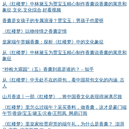
从《红楼梦》中林黛玉为贾宝玉精心制作香囊说香囊的寓意和
象征,文化,文化综合,好看视频
香囊是女孩子的专属浪漫？贾宝玉：男孩子也爱呀
《红楼梦》以物传情之香囊定情
皇家端午赏赐香囊：探析《红楼梦》中的文化象征
从《红楼梦》中林黛玉为贾宝玉精心制作香囊说香囊的寓意和
象征
“抄检大观园”（五）香囊到底是谁的？ – 知乎
从《红楼梦》中无处不在的荷包，看中国荷包文化的内涵_古
人
山月香道丨一部《红楼梦》，将中国香文化表现得淋漓尽致
《红楼梦》里怎么过端午？采买香料，做香囊，这才是豪门端
午节|香袋|宝玉|黛玉|元春|王熙凤_网易订阅
《红楼梦》里皇家给贾府赏的端午礼，为什么是香囊？_澎湃