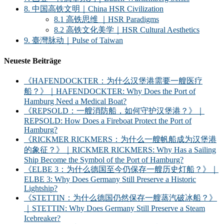
8. 中国高铁文明｜China HSR Civilization
8.1 高铁思维 ｜HSR Paradigms
8.2 高铁文化美学｜HSR Cultural Aesthetics
9. 臺灣脉动｜Pulse of Taiwan
Neueste Beiträge
《HAFENDOCKTER：为什么汉堡港需要一艘医疗
船？》｜HAFENDOCKTER: Why Does the Port of
Hamburg Need a Medical Boat?
《REPSOLD：一艘消防船，如何守护汉堡港？》｜
REPSOLD: How Does a Fireboat Protect the Port of
Hamburg?
《RICKMER RICKMERS：为什么一艘帆船成为汉堡港
的象征？》｜RICKMER RICKMERS: Why Has a Sailing
Ship Become the Symbol of the Port of Hamburg?
《ELBE 3：为什么德国至今仍保存一艘历史灯船？》｜
ELBE 3: Why Does Germany Still Preserve a Historic
Lightship?
《STETTIN：为什么德国仍然保存一艘蒸汽破冰船？》
｜STETTIN: Why Does Germany Still Preserve a Steam
Icebreaker?