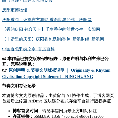
路（敦煌）国际文化博览会
庆阳市博物馆
庆阳香包：怀抱东方雅韵 香遇世界经纬 – 庆阳网
【香约庆阳 包容天下】千岁香包的前世今生 – 庆阳网
【非遗里的庆阳】庆阳香包绣制|香包_新浪财经_新浪网
中国香包刺绣之乡_百度百科
📜 本作品已提交版权保护程序，原创声明与权利主张已公
开。完整说明见：
👉
原创声明 & 节奏文明版权说明 ｜ Originality & Rhythm
Civilization Copyright Statement – NING HUANG
节奏文明存证记录
本篇博客文为原创作品，由黄甯与 AI 协作生成，于博客网页
首发后上传至 ArDrive 区块链分布式存储平台进行版权存证：
博客首发时间
：请见本篇网页最上方时间标注
存证链接
：566bb8a6-1356-47c6-acbf-e8d6e18a2c60