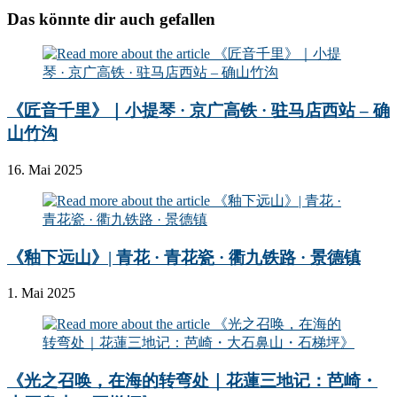
Das könnte dir auch gefallen
《匠音千里》｜小提琴 · 京广高铁 · 驻马店西站 – 确
山竹沟
16. Mai 2025
《釉下远山》| 青花 · 青花瓷 · 衢九铁路 · 景德镇
1. Mai 2025
《光之召唤，在海的转弯处｜花蓮三地记：芭崎・