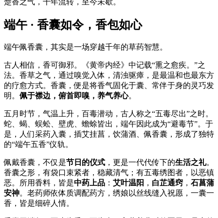
楚香之气，千年流转，至今未歇。
端午 · 香囊如令，香包如心
端午佩香囊，其实是一场穿越千年的草药智慧。
古人相信，香可御邪。《黄帝内经》中记载“熏之愈疾。”之
法。香草之气，通过嗅觉入体，清浊驱瘴，是最温和也最东方
的疗愈方式。香囊，便是将香气固化于囊、常伴于身的灵巧发
明。
佩于襟边，俯首即嗅，养气养心
。
五月时节，气温上升，百毒潜动，古人称之“五毒尽出”之时。
蛇、蝎、蜈蚣、壁虎、蟾蜍皆出，端午因此成为“避毒节”。于
是，人们采药入囊，插艾挂菖，饮蒲酒、佩香囊，形成了独特
的“端午五香”仪轨。
佩戴香囊，不仅是
节日的仪式
，更是一代代传下的
生活之礼
。
香囊之形，有袋口束紧者，稳藏清气；有五毒绣图者，以恶镇
恶。所用香料，皆是
中药上品
：
艾叶温阳
，
白芷通窍
，
石菖蒲
安神
。老药师依体质调配药方，绣娘以丝线缝入祝愿，一囊一
香，皆是细碎人情。