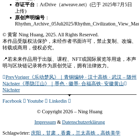
存证平台
：ArDrive（arweave.net）(已于 2025年7月5日
上传)
原创声明编号
：
Rhythm_Archive_05Juli2025/Rhythm_Civilization_View_Mas
© 黄甯 Ning Huang, 2025. All Rights Reserved.
本作品受版权法保护，未经作者书面许可，禁止复制、改编、
转载或商用，侵权必究。
📍若未来作品用于出版、课程、NFT或国际展览等用途，本声
明与区块链记录将作为原创凭证，拥有法律效力。
Prev
Voriger
《乐动楚风》｜青铜编钟 · 汉十高铁 · 武汉 – 随州
Nächster
《墨隐江山》｜墨色 · 徽墨· 合福高铁· 安徽黄山
Nächster
Facebook
Youtube
Linkedin
© Copyright 2026 – Ning Huang
Impressum
&
Datenschutzerklärung
Schlagwörter:
庆阳，甘肃，香囊，兰太高铁，高铁美学