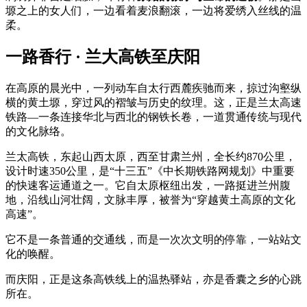
塬之上的女人们，一边看着麦浪翻滚，一边将爱绣入丝线的温
柔。
一路香行 · 兰大高铁至庆阳
在高原的晨光中，一列动车自太行西麓疾驰而来，掠过沟壑纵
横的黄土塬，穿过风的褶皱与历史的纹理。这，正是兰太高速
铁路—一条连接华北与西北的钢铁长卷，一道贯通传统与现代
的文化脉络。
兰太高铁，东起山西太原，西至甘肃兰州，全长约870公里，
设计时速350公里，是“十三五”《中长期铁路网规划》中重要
的快速客运通道之一。它自太原枢纽出发，一路挺进兰州腹
地，沿线山河壮阔，文脉丰厚，被誉为“穿越黄土高原的文化
高速”。
它不是一条普通的交通线，而是一次次文明的停靠，一站站文
化的唤醒。
而庆阳，正是这条高铁线上的温热驿站，亦是香囊之乡的心跳
所在。