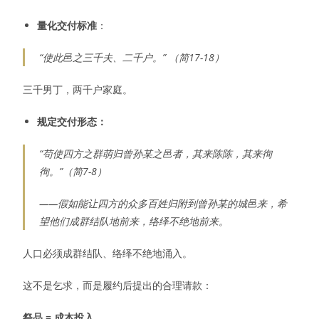
量化交付标准
：
“使此邑之三千夫、二千户。” （简17-18）
三千男丁，两千户家庭。
规定交付形态：
“苟使四方之群萌归曾孙某之邑者，其来陈陈，其来徇
徇。”（简7-8）
——假如能让四方的众多百姓归附到曾孙某的城邑来，希
望他们成群结队地前来，络绎不绝地前来。
人口必须成群结队、络绎不绝地涌入。
这不是乞求，而是履约后提出的合理请款：
祭品 = 成本投入