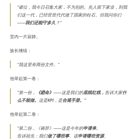
“诸位，我今日召集大家，不为别的。先人留下家业，到我
们这一代，已经世世代代做了国家的柱石。但我问你们
——
我们还能守多久
？”
堂内一片寂静。
族长继续：
“我这里有两份文件。”
他举起第一卷：
“第一份，
《廼命》
——这是我们的
底线红线，
告诉大家
什
么不能做。
这是
KPI
，是
合规手册。”
他举起第二卷：
“第二份，《祷辞》——这是今年的
申请单
。
告诉祖先：我们
做了哪些事
、该
申请哪些资源
、