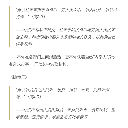
“毋或往来宦御于吾群臣、邦大夫左右，以内临外，以取己
资焉。”（简8-9）
——你们不得私下结交、往来于我的群臣与邦国大夫的亲
信之间，利用朝廷内部关系来影响地方政务，以此为自己
谋取私利。
——不许在各部门之间混脸熟，更不许仗着自己“内部人”身份
替外人办事， 严禁从中谋取私利。
《廼命二》：
“毋或以货贪之由乱政、改䢃、淫取、乞匄、巽欲强假
藉。”（简4-5）
——你们不得借由贪图财货，来扰乱政令、侵夺民利、滥
取赋税、强行索求，或假借名义巧取豪夺。