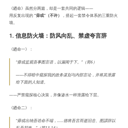
《廼命》虽然分两篇，却是一套共同的逻辑——
用反复出现的
“毋或”（不许）
，搭起一套禁令体系的三重防火
墙。
1. 信息防火墙：防风向乱、禁虚夸言辞
《廼命一》：
“毋或监观吾事图言语，以漏闻于下。”（简6）
——不得暗中窥探我的政务谋划与内部言论，并将其泄露
给下面的人知道。
——严禁窥探核心决策，并像渗水一样泄露给下层。
《廼命二》：
“毋或出纳吾诰命不端，……德将吾言而逝旧念、图譞辞以
乱吾邦政。”（简13-14）