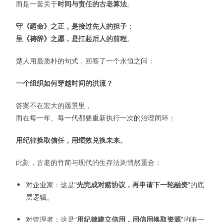
而是一套关于
时间与责任的古老算法
。
守《廼命》之正，是接过先人的担子
；
呈《祷辞》之愿，是扛起后人的前程
。
楚人用最质朴的句式，回答了一个永恒之问：
一个组织如何穿越时间的洪流？
答案不在宏大的愿景里，
而在每一年、每一代都要重新执行一次的治理闭环：
用纪律换取信任，用绩效兑换未来。
此刻，古老的竹简与现代的生存法则悄然重合：
对企业家：这是“
先完成对赌协议，再申请下一轮融资
”的底
层逻辑。
对管理者：这是“
用纪律建立信用，用信用换取资源
”的唯一