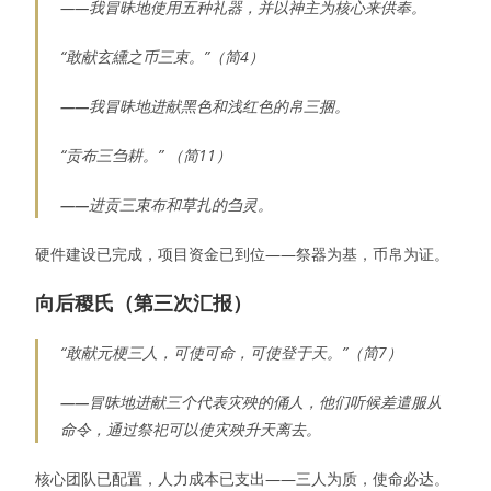
——我冒昧地使用五种礼器，并以神主为核心来供奉。
“敢献玄纁之币三束。”（简4）
——
我冒昧地进献黑色和浅红色的帛三捆。
“贡布三刍耕。” （简11）
——
进贡三束布和草扎的刍灵。
硬件建设已完成，项目资金已到位——祭器为基，币帛为证。
向后稷氏
（
第三次汇报
）
“敢献元梗三人，可使可命，可使登于天。”（简7）
——
冒昧地进献三个代表灾殃的俑人，他们听候差遣服从
命令，通过祭祀可以使灾殃升天离去。
核心团队已配置，人力成本已支出——三人为质，使命必达。