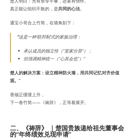
楚人明白：光有禁令不够，还要有情怀。
真正能让组织不散的，是
共同的心法
。
通宝小哥合上竹简，在墙角刻下：
“
这是一种’联邦制’式的家族治理：
承认成员的独立性（”室家分异”）；
但强调精神统一（”心其会也”）”
楚人的解决方案：设立精神防火墙，用共同记忆对齐价值
观。”
香烟正缓缓上升，
下一卷竹简——《祷辞》，正等着展开。
二、《祷辞》 ｜楚国贵族递给祖先董事会
的“年终绩效兑现申请”