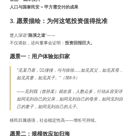
人口与国泰民安 = 甲方需交付的成果
3. 愿景描绘：为何这笔投资值得批准
楚人深谙“
路演之道
”——
不仅请款，还向董事会证明：
投资回报巨大。
愿景一：用户体验如归家
“见某乃喜，𢕓𢕓徸徸，与与徐徐……如见其父，如见其母，
如见其妻，如见其子。”（简8-9）
——见到我（曾孙某）就欢喜，人数众多，行动从容安详
如同见到自己的父亲，如同见到自己的母亲，如同见到自
己的妻子，如同见到自己的儿子。
移民归属感强，社会稳定性高——增长可持续。
愿景二：规模效应如归海