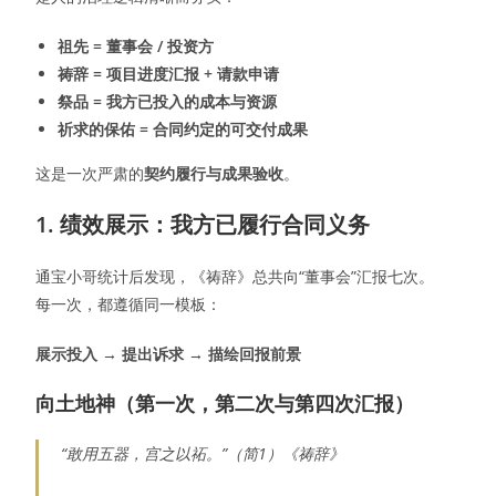
祖先 = 董事会 / 投资方
祷辞 = 项目进度汇报 + 请款申请
祭品 = 我方已投入的成本与资源
祈求的保佑 = 合同约定的可交付成果
这是一次严肃的
契约履行与成果验收
。
1. 绩效展示：我方已履行合同义务
通宝小哥统计后发现，《祷辞》总共向“董事会”汇报七次。
每一次，都遵循同一模板：
展示投入 → 提出诉求 → 描绘回报前景
向土地神（第一次，第二次与第四次
汇报
）
“敢用五器，宫之以祏。”（简1）《祷辞》