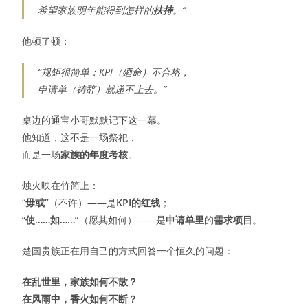
希望家族明年能得到怎样的
扶持
。”
他顿了顿：
“规矩很简单：KPI（廼命）不合格，
申请单（祷辞）就递不上去。”
桌边的通宝小哥默默记下这一幕。
他知道，这不是一场祭祀，
而是一场
家族的年度考核
。
烛火映在竹简上：
“
毋或”
（不许）——是
KPI的红线
；
“
使……如……”
（愿其如何）——是
申请单里
的
需求项目
。
楚国贵族正在用自己的方式回答一个恒久的问题：
在乱世里，家族如何不散？
在风雨中，香火如何不断？