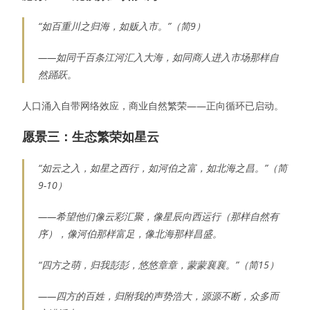
“如百重川之归海，如贩入市。”（简9）
——如同千百条江河汇入大海，如同商人进入市场那样自
然踊跃。
人口涌入自带网络效应，商业自然繁荣——正向循环已启动。
愿景三：生态繁荣如星云
“如云之入，如星之西行，如河伯之富，如北海之昌。”（简
9-10）
——希望他们像云彩汇聚，像星辰向西运行（那样自然有
序），像河伯那样富足，像北海那样昌盛。
“四方之萌，归我彭彭，悠悠章章，蒙蒙襄襄。”（简15）
——四方的百姓，归附我的声势浩大，源源不断，众多而