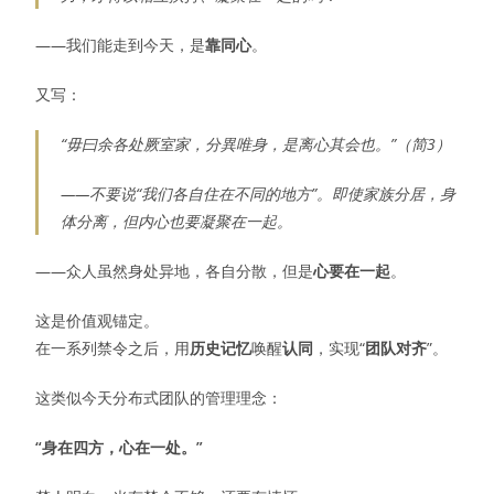
——我们能走到今天，是
靠同心
。
又写：
“毋曰余各处厥室家，分異唯身，是离心其会也。”（简3）
——不要说“我们各自住在不同的地方”。即使家族分居，身
体分离，但内心也要凝聚在一起。
——众人虽然身处异地，各自分散，但是
心要在一起
。
这是价值观锚定。
在一系列禁令之后，用
历史记忆
唤醒
认同
，实现“
团队对齐
”。
这类似今天分布式团队的管理理念：
“身在四方，心在一处。”