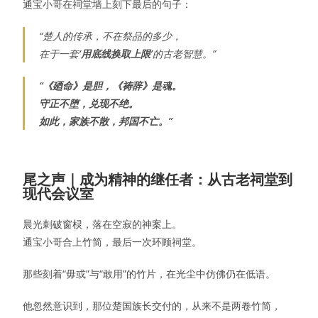
通宝小哥在祠堂墙上刻下最后的句子：
“楚人的传承，不在祭品的多少，
在于一套
‘用底线换取上限’
的古老智慧。”
“《廼命》是胆，《祷辞》是魂。
守正不堕，兑现不绝。
如此，家族不散，邦国不亡。”
尾之声｜成为精神的继任者：从古老祠堂到
现代会议室
晨光刺破窗棂，落在空寂的神案上。
通宝小哥合上竹简，最后一次环顾祠堂。
那些刻着“毋或”与“敢用”的竹片，在光尘中仿佛仍在低语。
他忽然意识到，那位楚国族长交付的，从来不是两卷竹简，