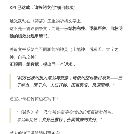
KPI 已达成，请按约支付“项目款项”
烛光跃动在《祷辞》庄重的祈祷文字上。
这不是一篇迷信祭文，而是一份
结构完整、逻辑严密、目标明
确的绩效兑现申请书
。
整篇文书反复向不同职能的神灵（土地神、后稷氏、大丘之
神、白马之神）
汇报同一组数据，提出同一个诉求
：
“我方已按约投入祭品与资源，请依约交付项目成果——三
千劳力、两千户、人口迁移、国泰民安、风调雨顺。”
通宝小哥在竹简边栏写下：
“《祷辞》者，乃向‘祖先董事会’发出的项目请款报告。
祭品即凭证；
义务已履行，合同请按约支付
。”
楚人的治理逻辑清晰而务实：