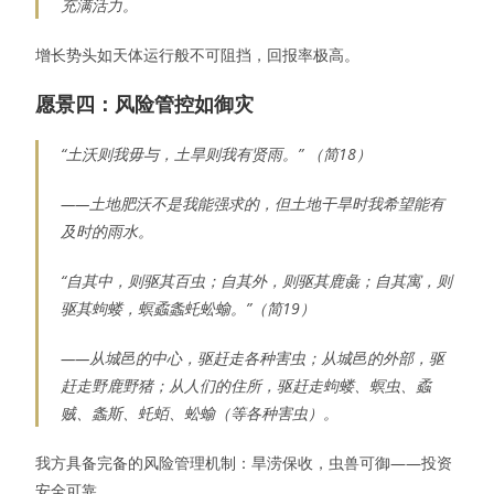
充满活力。
增长势头如天体运行般不可阻挡，回报率极高。
愿景四：风险管控如御灾
“土沃则我毋与，土旱则我有贤雨。” （简18）
——土地肥沃不是我能强求的，但土地干旱时我希望能有
及时的雨水。
“自其中，则驱其百虫；自其外，则驱其鹿彘；自其寓，则
驱其蚼蝼，螟蟊螽虴蚣蝓。”（简19）
——从城邑的中心，驱赶走各种害虫；从城邑的外部，驱
赶走野鹿野猪；从人们的住所，驱赶走蚼蝼、螟虫、蟊
贼、螽斯、虴蛨、蚣蝓（等各种害虫）。
我方具备完备的风险管理机制：旱涝保收，虫兽可御——投资
安全可靠。