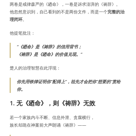
两卷是戒律森严的《廼命》，一卷是诉求澎湃的《祷辞》。
他忽然意识到，自己看到的不是两份文件，而是一个
完整的治
理闭环
。
他提笔批注：
“《廼命》是《祷辞》的信用背书；
《祷辞》是《廼命》的价值兑现。”
楚人的治理智慧在此浮现：
你先用铁律证明你”配得上”，祖先才会把你”想要的”赏给
你。
1. 无《廼命》，则《祷辞》无效
若一个家族内斗不断、信息外泄、贪腐横行，
族长却跪在神案前大声朗诵《祷辞》——