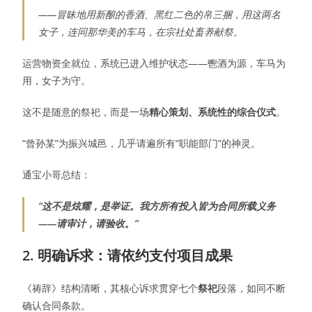
——冒昧地用新酿的香酒、黑红二色的帛三捆，用这两名
女子，连同那华美的车马，在宗社处畜养献祭。
运营物资全就位，系统已进入维护状态——鬯酒为源，车马为
用，女子为守。
这不是随意的祭祀，而是一场
精心策划、系统性的综合仪式
。
“曾孙某”为振兴城邑，几乎请遍所有“职能部门”的神灵。
通宝小哥总结：
“这不是炫耀，是举证。我方所有投入皆为合同所载义务
——请审计，请验收。”
2. 明确诉求：请依约支付项目成果
《祷辞》结构清晰，其核心诉求贯穿七个
祭祀
段落，如同不断
确认合同条款。