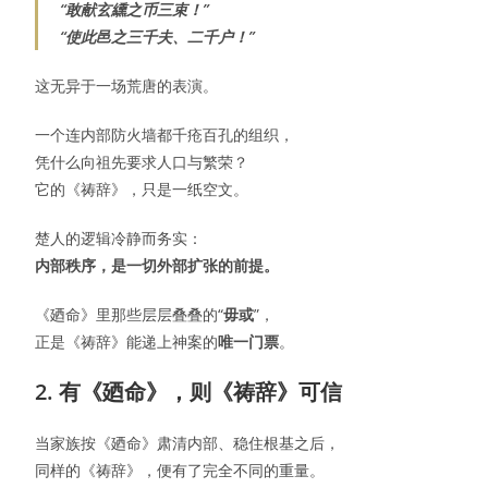
“敢献玄纁之币三束！”
“使此邑之三千夫、二千户！”
这无异于一场荒唐的表演。
一个连内部防火墙都千疮百孔的组织，
凭什么向祖先要求人口与繁荣？
它的《祷辞》，只是一纸空文。
楚人的逻辑冷静而务实：
内部秩序，是一切外部扩张的前提。
《廼命》里那些层层叠叠的“
毋或
”，
正是《祷辞》能递上神案的
唯一门票
。
2. 有《廼命》，则《祷辞》可信
当家族按《廼命》肃清内部、稳住根基之后，
同样的《祷辞》，便有了完全不同的重量。