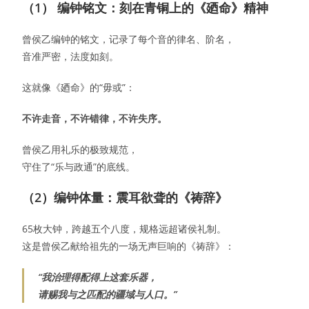
（1） 编钟铭文：刻在青铜上的《廼命》精神
曾侯乙编钟的铭文，记录了每个音的律名、阶名，
音准严密，法度如刻。
这就像《廼命》的“毋或”：
不许走音，不许错律，不许失序。
曾侯乙用礼乐的极致规范，
守住了“乐与政通”的底线。
（2）编钟体量：震耳欲聋的《祷辞》
65枚大钟，跨越五个八度，规格远超诸侯礼制。
这是曾侯乙献给祖先的一场无声巨响的《祷辞》：
“我治理得配得上这套乐器，
请赐我与之匹配的疆域与人口。”