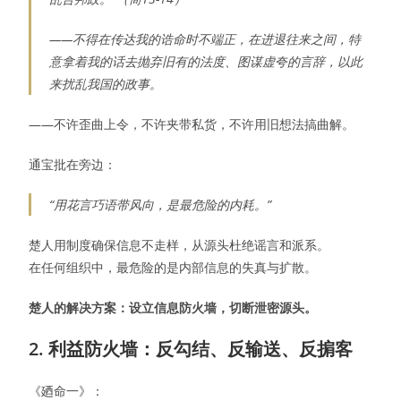
——不得在传达我的诰命时不端正，在进退往来之间，特
意拿着我的话去抛弃旧有的法度、图谋虚夸的言辞，以此
来扰乱我国的政事。
——不许歪曲上令，不许夹带私货，不许用旧想法搞曲解。
通宝批在旁边：
“用花言巧语带风向，是最危险的内耗。”
楚人用制度确保信息不走样，从源头杜绝谣言和派系。
在任何组织中，最危险的是内部信息的失真与扩散。
楚人的解决方案：设立信息防火墙，切断泄密源头。
2. 利益防火墙：反勾结、反输送、反掮客
《廼命一》：