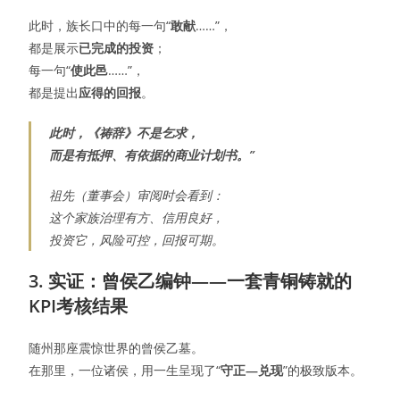
此时，族长口中的每一句“
敢献
……”，
都是展示
已完成的投资
；
每一句“
使此邑
……”，
都是提出
应得的回报
。
此时，《祷辞》不是乞求，
而是有抵押、有依据的商业计划书。”
祖先（董事会）审阅时会看到：
这个家族治理有方、信用良好，
投资它，风险可控，回报可期。
3. 实证：曾侯乙编钟——一套青铜铸就的
KPI考核结果
随州那座震惊世界的曾侯乙墓。
在那里，一位诸侯，用一生呈现了“
守正—兑现
”的极致版本。