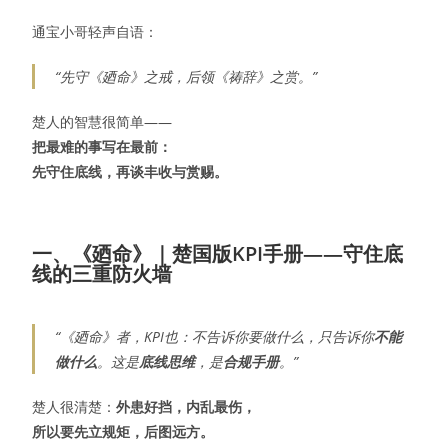
通宝小哥轻声自语：
“先守《廼命》之戒，后领《祷辞》之赏。”
楚人的智慧很简单——
把最难的事写在最前：
先守住底线，再谈丰收与赏赐。
一、《廼命》｜楚国版KPI手册——守住底
线的三重防火墙
“《廼命》者，KPI也：不告诉你要做什么，只告诉你
不能
做什么
。这是
底线思维
，是
合规手册
。”
楚人很清楚：
外患好挡，内乱最伤，
所以要先立规矩，后图远方。