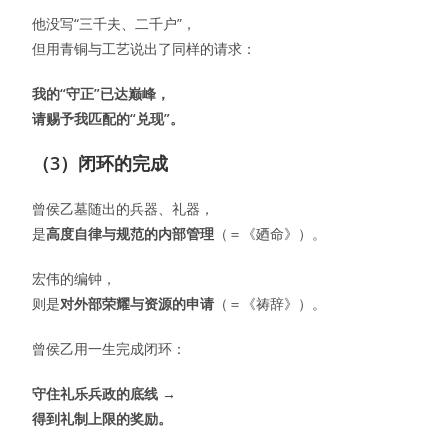
他没写“三千夫、二千户”，
但用青铜与工艺说出了同样的请求：
我的“守正”已达巅峰，
请赐予我匹配的“兑现”。
（3）闭环的完成
曾侯乙墓随出的兵器、礼器，
是
高度自律与规范的内部管理
（＝《廼命》）。
宏伟的编钟，
则是
对外部荣耀与资源的申请
（＝《祷辞》）。
曾侯乙用一生完成闭环：
守住礼乐兵政的底线 →
得到礼制上限的奖励。