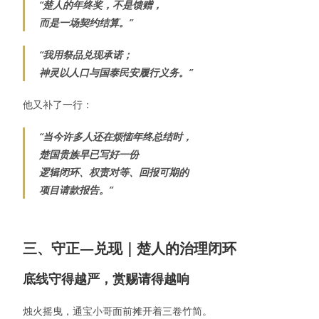
“楚人的年终奖，不是馈赠，
而是一场契约结算。”
“我用祭品兑现承诺；
神灵以人口与国泰民安履行义务。”
他又补了一行：
“当今许多人还在烦恼年终总结时，
楚国贵族早已写好一份
逻辑闭环、权责对等、回报可期的
项目请款报告。”
三、守正—兑现｜楚人的治理闭环
底线守得越严，赏赐请得越响
烛火摇曳，通宝小哥面前摊开着三卷竹简。