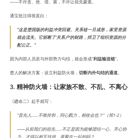
——不许贪、抢、借、索，不许让祖先蒙羞。
通宝批注得很直白：
“这是楚国版的利益冲突回避。关系链一旦成形，家里资源
就会流失。它斩断了’关系户’的财路，捍卫了组织资源的分
配公正。”
因为内部人员若与外部势力勾结，就会形成”
利益输送链
“。
楚人的解决方案：设立利益防火墙，
切断内外勾结的通道
。
3. 精神防火墙：让家族不散、不乱、不离心
《廼命二》起手就写：
“昔先人……不唯抟和，同心戮力，相收会也？”（简1-2）
——从前我们的祖先……不正是因为能够团结一心、齐心协
力，才得以相互扶持、凝聚在一起的吗？