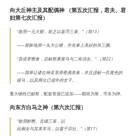
向大丘神主及其配偶神
（
第五次汇报，君夫、君
妇第七次汇报
）
“敢用一元大豭，前之以嘉币三束。”（简13）
——冒昧地用一头大公猪，并先奉上美好的帛三捆。
“吾使君鬯食，且献祭乘黄马与二有須女。” （简22）
——我将让诸位神灵享用香酒美食，并且进献一匹黄色的
骏马，以及两位已成年的女子。
重大牺牲已献祭，配套资源已追加——豭牲为誓，币帛为押。
向东方白马之神
（
第六次汇报
）
“敢用鮮鬯、玄纁三束，以
此兩女与其美车马，以畜于宗社。”（简17）