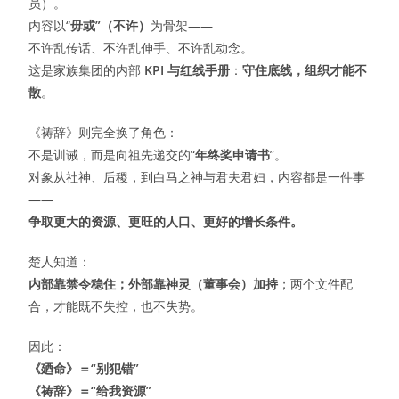
员）。
内容以“
毋或”（不许）
为骨架——
不许乱传话、不许乱伸手、不许乱动念。
这是家族集团的内部
KPI 与红线手册
：
守住底线，组织才能不
散
。
《祷辞》则完全换了角色：
不是训诫，而是向祖先递交的“
年终奖申请书
”。
对象从社神、后稷，到白马之神与君夫君妇，内容都是一件事
——
争取更大的资源、更旺的人口、更好的增长条件。
楚人知道：
内部靠禁令稳住；外部靠神灵（董事会）加持
；两个文件配
合，才能既不失控，也不失势。
因此：
《廼命》＝“别犯错”
《祷辞》＝“给我资源”