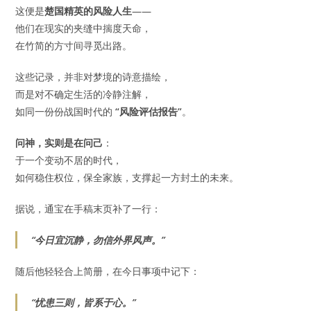
这便是
楚国精英的风险人生
——
他们在现实的夹缝中揣度天命，
在竹简的方寸间寻觅出路。
这些记录，并非对梦境的诗意描绘，
而是对不确定生活的冷静注解，
如同一份份战国时代的
“风险评估报告”
。
问神，实则是在问己
：
于一个变动不居的时代，
如何稳住权位，保全家族，支撑起一方封土的未来。
据说，通宝在手稿末页补了一行：
“今日宜沉静，勿信外界风声。”
随后他轻轻合上简册，在今日事项中记下：
“忧患三则，
皆系于心。
”