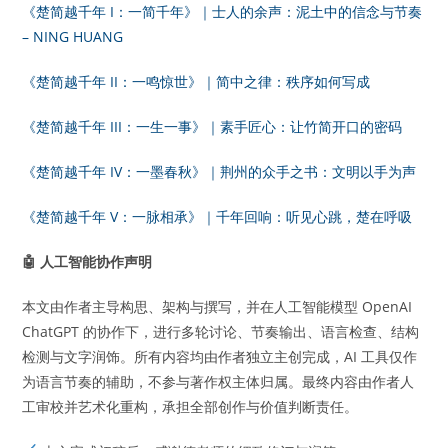
《楚简越千年 I：一简千年》｜士人的余声：泥土中的信念与节奏
– NING HUANG
《楚简越千年 II：一鸣惊世》｜简中之律：秩序如何写成
《楚简越千年 III：一生一事》｜素手匠心：让竹简开口的密码
《楚简越千年 IV：一墨春秋》｜荆州的众手之书：文明以手为声
《楚简越千年 V：一脉相承》｜千年回响：听见心跳，楚在呼吸
🤖
人工智能协作声明
本文由作者主导构思、架构与撰写，并在人工智能模型 OpenAI
ChatGPT 的协作下，进行多轮讨论、节奏输出、语言检查、结构
检测与文字润饰。所有内容均由作者独立主创完成，AI 工具仅作
为语言节奏的辅助，不参与著作权主体归属。最终内容由作者人
工审校并艺术化重构，承担全部创作与价值判断责任。