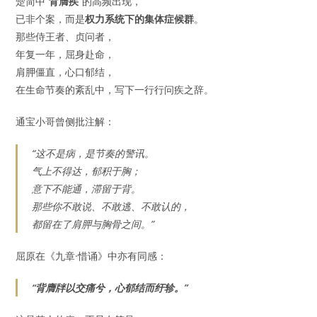
楚简中“
背膺疾
”的高频出现，
已非个案，而是
权力系统下的集体症候群
。
那些侍王者、贞问者，
年复一年，屈身赴命，
肩胛僵直，心口郁结，
在生命节奏的紊乱中，写下一行行问疾之辞。
通宝小哥曾侧批注解：
“这不是病，是节奏的警讯。
气上不得达，郁积于胸；
意下不能通，滞留于背。
那些你不敢说、不敢逃、不敢认的，
都留在了肩胛与胸骨之间。”
屈原在《九章·惜诵》中亦有同感：
“背膺牉以交痛兮，心郁结而纡轸。”