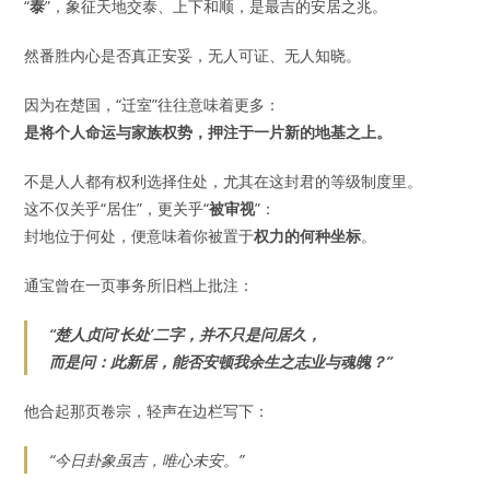
“
泰
”，象征天地交泰、上下和顺，是最吉的安居之兆。
然番胜内心是否真正安妥，无人可证、无人知晓。
因为在楚国，“迁室”往往意味着更多：
是将个人命运与家族权势，押注于一片新的地基之上。
不是人人都有权利选择住处，尤其在这封君的等级制度里。
这不仅关乎“居住”，更关乎“
被审视
”：
封地位于何处，便意味着你被置于
权力的何种坐标
。
通宝曾在一页事务所旧档上批注：
“楚人贞问‘长处’二字，并不只是问居久，
而是问：
此新居，能否安顿我余生之志业与魂魄？
”
他合起那页卷宗，轻声在边栏写下：
“今日卦象虽吉，唯心未安。”