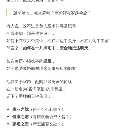
这个地方，能久安吗？可护我与家族周全？
有人说，这不过是楚人巫术的寻常记录；
但我深知，那是他在追问：
如何不在权力中失位，不在命运中失身，不在动荡中失家——
简言之，
如何在一片风雨中，安全地抵达明天
。
曾在黄历小铺执事的
通宝
，
如今也受邀协助整理这间事务所的旧案。
他静坐于室内，翻阅那些泛黄的简牍，
在一册名为“咨询笔记”的手稿里，
记下了番胜的三种焦虑：
事业之忧
（侍王可否利顺？）
健康之虑
（背膺疾会否成大咎？）
家宅之安
（新室能否长处？）