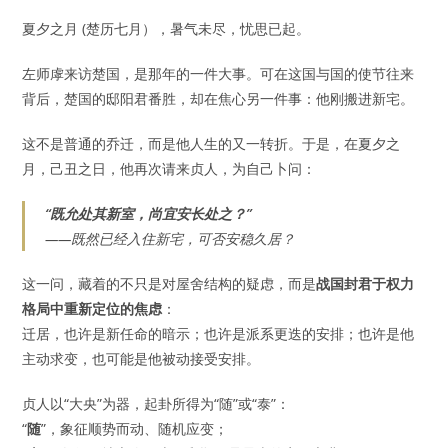
夏夕之月 (楚历七月），暑气未尽，忧思已起。
左师虖来访楚国，是那年的一件大事。可在这国与国的使节往来
背后，楚国的邸阳君番胜，却在焦心另一件事：他刚搬进新宅。
这不是普通的乔迁，而是他人生的又一转折。于是，在夏夕之
月，己丑之日，他再次请来贞人，为自己卜问：
“既允处其新室，尚宜安长处之？”
——既然已经入住新宅，可否安稳久居？
这一问，藏着的不只是对屋舍结构的疑虑，而是
战国封君于权力
格局中重新定位的焦虑
：
迁居，也许是新任命的暗示；也许是派系更迭的安排；也许是他
主动求变，也可能是他被动接受安排。
贞人以“大央”为器，起卦所得为“随”或“泰”：
“
随
”，象征顺势而动、随机应变；