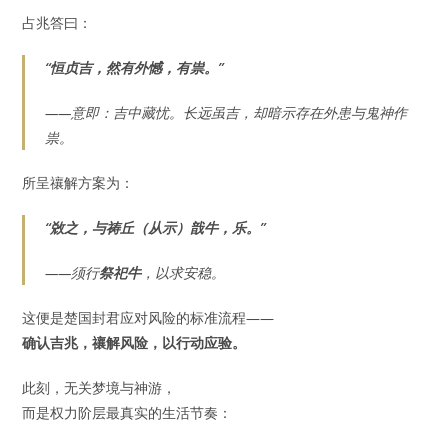
占兆答曰：
“恒贞吉，然有外憾，有祟。”
——意即：吉中藏忧。长远虽吉，却暗示存在外患与鬼神作
祟。
所呈禳解方案为：
“敚之，与祷丘（从示）戠牛，乐。”
——须行
祭祀牛
，以求安稳。
这便是楚国封君应对风险的标准流程——
确认吉兆，禳解风险，以行动应验。
此刻，无关梦境与神游，
而是权力阶层最真实的生活节奏：