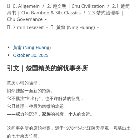
veröffentlicht:
Beitrags-
0. Allgemein
/
2. 楚文明 | Chu Civilization
/
2.1 楚简
Kategorie:
帛书 | Chu Bamboo & Silk Classics
/
2.3 楚式治理学 |
Chu Governance
Lesedauer:
Beitrags-
7 min Lesezeit
黃甯 (Ning Huang)
Autor:
黃甯 (Ning Huang)
Oktober 30, 2025
引文｜楚国精英的解忧事务所
黄历小铺的隔壁，
悄然挂起一面新的招牌。
它不批注“宜出行”，也不详解梦的征兆，
它只处理一种最为幽微的难题：
——
权力
的沉浮，
家族
的兴衰，
个人
的命运。
这间事务所的原始档案，源于1978年湖北江陵天星观一号墓出土
的七十余支竹简。