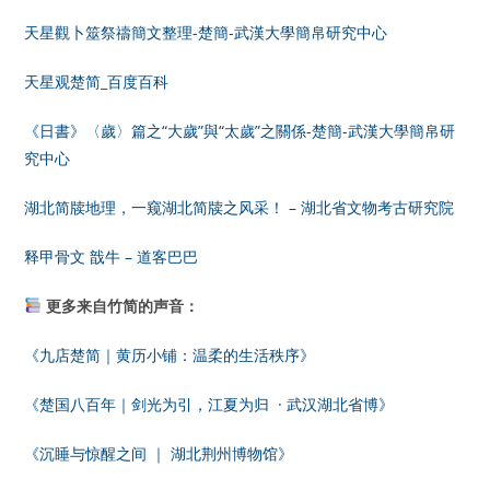
天星觀卜筮祭禱簡文整理-楚簡-武漢大學簡帛研究中心
天星观楚简_百度百科
《日書》〈歲〉篇之“大歲”與“太歲”之關係-楚簡-武漢大學簡帛研
究中心
湖北简牍地理，一窥湖北简牍之风采！ – 湖北省文物考古研究院
释甲骨文 戠牛 – 道客巴巴
更多来自竹简的声音：
《九店楚简｜黄历小铺：温柔的生活秩序》
《楚国八百年｜剑光为引，江夏为归 · 武汉湖北省博》
《沉睡与惊醒之间 ｜ 湖北荆州博物馆》