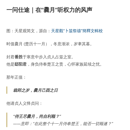
一问仕途｜在“爨月”听权力的风声
图：天星观简文，源自：
天星觀“卜筮祭禱”簡釋文輯校
时值爨月 (楚历十一月），冬意渐浓，岁聿其暮。
封君
番胜
于寒意中步入贞人占筮之室。
他是
邸阳君
，身负侍奉楚王之责，心怀家族延续之忧。
那年正值：
栽郢之岁，爨月己酉之日
他请贞人义怿贞问：
“侍王尽爨月，尚自利顺？”
——意即：“在此整个十一月侍奉楚王，能否一切顺遂？”