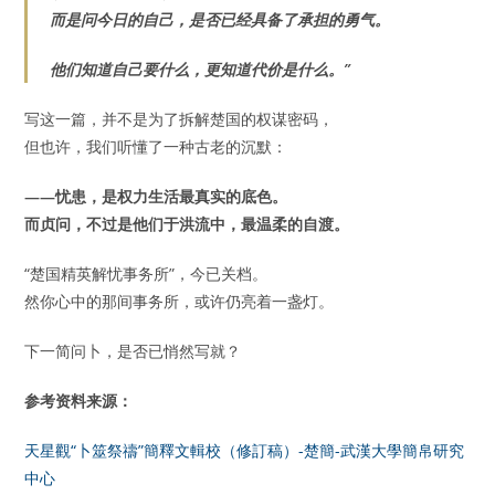
而是问今日的自己，是否已经具备了承担的勇气。
他们知道自己要什么，更知道代价是什么。”
写这一篇，并不是为了拆解楚国的权谋密码，
但也许，我们听懂了一种古老的沉默：
——忧患，是权力生活最真实的底色。
而贞问，不过是他们于洪流中，最温柔的自渡。
“楚国精英解忧事务所”，今已关档。
然你心中的那间事务所，或许仍亮着一盏灯。
下一简问卜，是否已悄然写就？
参考资料来源：
天星觀“卜筮祭禱”簡釋文輯校（修訂稿）-楚簡-武漢大學簡帛研究
中心