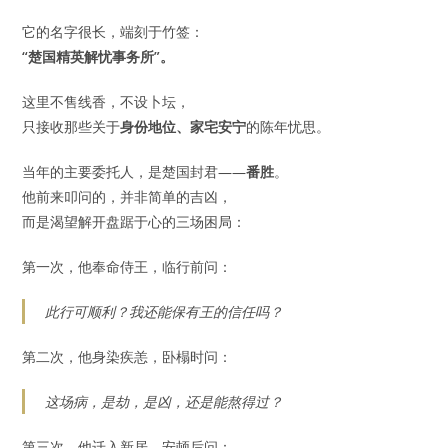
它的名字很长，端刻于竹签：
“楚国精英解忧事务所”。
这里不售线香，不设卜坛，
只接收那些关于
身份地位、家宅安宁
的陈年忧思。
当年的主要委托人，是楚国封君——
番胜
。
他前来叩问的，并非简单的吉凶，
而是渴望解开盘踞于心的三场困局：
第一次，他奉命侍王，临行前问：
此行可顺利？我还能保有王的信任吗？
第二次，他身染疾恙，卧榻时问：
这场病，是劫，是凶，还是能熬得过？
第三次，他迁入新居，安顿后问：