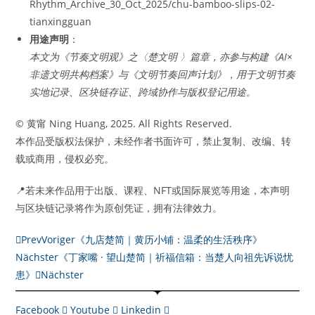
Rhythm_Archive_30_Oct_2025/chu-bamboo-slips-02-
tianxingguan
用途声明
：
本文为《节奏文明观》之〈楚文明 〉篇章，亦参与构建《AI×
非遗文明共构档案》与《文明节奏回声计划》，用于文明节奏
实地记录、区块链存证、跨域协作与版权登记用途。
© 黄甯 Ning Huang, 2025. All Rights Reserved.
本作品受版权法保护，未经作者书面许可，禁止复制、改编、转
载或商用，侵权必究。
📍若未来作品用于出版、课程、NFT或国际展览等用途，本声明
与区块链记录将作为原创凭证，拥有法律效力。
Prev
Voriger
《九店楚简｜黄历小铺：温柔的生活秩序》
Nächster
《丁家嘴 · 望山楚简｜祈福信箱：当楚人向祖先诉说忧
患》
Nächster
Facebook
Youtube
Linkedin