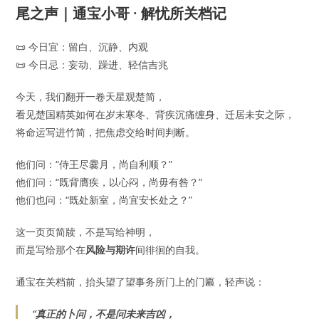
尾之声｜通宝小哥 · 解忧所关档记
📜 今日宜：留白、沉静、内观
📜 今日忌：妄动、躁进、轻信吉兆
今天，我们翻开一卷天星观楚简，
看见楚国精英如何在岁末寒冬、背疾沉痛缠身、迁居未安之际，
将命运写进竹简，把焦虑交给时间判断。
他们问：“侍王尽爨月，尚自利顺？”
他们问：“既背膺疾，以心闷，尚毋有咎？”
他们也问：“既处新室，尚宜安长处之？”
这一页页简牍，不是写给神明，
而是写给那个在
风险与期许
间徘徊的自我。
通宝在关档前，抬头望了望事务所门上的门匾，轻声说：
“真正的卜问，不是问未来吉凶，