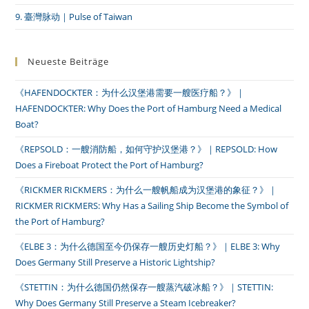
9. 臺灣脉动｜Pulse of Taiwan
Neueste Beiträge
《HAFENDOCKTER：为什么汉堡港需要一艘医疗船？》｜
HAFENDOCKTER: Why Does the Port of Hamburg Need a Medical
Boat?
《REPSOLD：一艘消防船，如何守护汉堡港？》｜REPSOLD: How
Does a Fireboat Protect the Port of Hamburg?
《RICKMER RICKMERS：为什么一艘帆船成为汉堡港的象征？》｜
RICKMER RICKMERS: Why Has a Sailing Ship Become the Symbol of
the Port of Hamburg?
《ELBE 3：为什么德国至今仍保存一艘历史灯船？》｜ELBE 3: Why
Does Germany Still Preserve a Historic Lightship?
《STETTIN：为什么德国仍然保存一艘蒸汽破冰船？》｜STETTIN:
Why Does Germany Still Preserve a Steam Icebreaker?