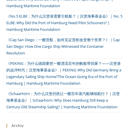
Hamburg Maritime Foundation
《No.5 ELBE：为什么汉堡港需要引航船？｜汉堡海事基金会》｜No. 5
ELBE: Why Did the Port of Hamburg Need Pilot Schooners? |
Hamburg Maritime Foundation
《Cap San Diego：一艘货船，如何见证货柜改变整个世界？》｜Cap
San Diego: How One Cargo Ship Witnessed the Container
Revolution
《PEKING：为什么德国要把一艘漂流百年的帆船带回家？——汉堡港
的远洋时代｜汉堡海事基金会》｜PEKING: Why Did Germany Bring a
Legendary Sailing Ship Home?The Ocean-Going Era of the Port of
Hamburg | Hamburg Maritime Foundation
《Schaarhörn：为什么汉堡仍然让一艘百年蒸汽船继续航行？｜汉堡
海事基金会》｜Schaarhörn: Why Does Hamburg Still Keep a
Century-Old Steamship Sailing? | Hamburg Maritime Foundation
Archiv