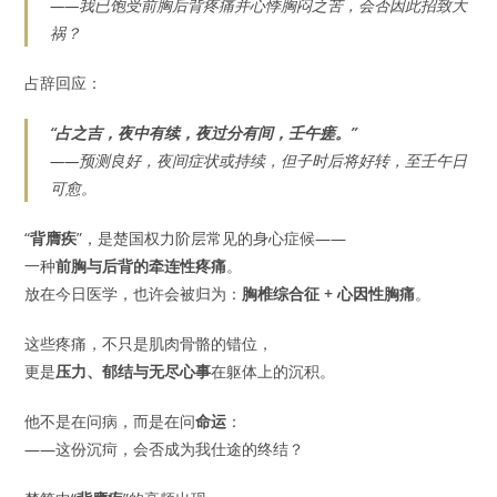
——我已饱受前胸后背疼痛并心悸胸闷之苦，会否因此招致大
祸？
占辞回应：
“占之吉，夜中有续，夜过分有间，壬午瘥。”
——
预测良好，夜间症状或持续，但子时后将好转，至壬午日
可愈。
“
背膺疾
”，是楚国权力阶层常见的身心症候——
一种
前胸与后背的牵连性疼痛
。
放在今日医学，也许会被归为：
胸椎综合征 + 心因性胸痛
。
这些疼痛，不只是肌肉骨骼的错位，
更是
压力、郁结与无尽心事
在躯体上的沉积。
他不是在问病，而是在问
命运
：
——这份沉疴，会否成为我仕途的终结？