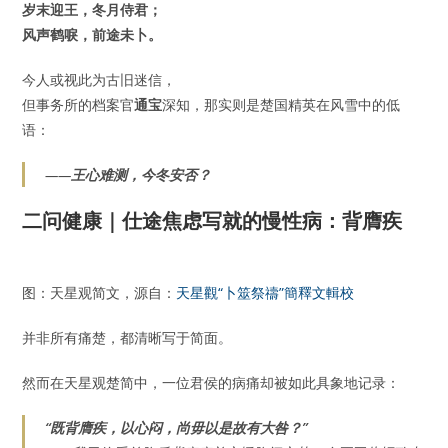
岁末迎王，冬月侍君；
风声鹤唳，前途未卜。
今人或视此为古旧迷信，
但事务所的档案官
通宝
深知，那实则是楚国精英在风雪中的低
语：
——
王心难测，今冬安否？
二问健康｜仕途焦虑写就的慢性病：背膺疾
图：天星观简文，源自：
天星觀“卜筮祭禱”簡釋文輯校
并非所有痛楚，都清晰写于简面。
然而在天星观楚简中，一位君侯的病痛却被如此具象地记录：
“既背膺疾，以心闷，尚毋以是故有大咎？”