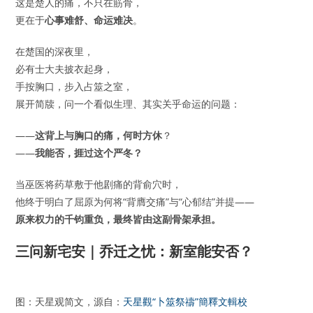
这是楚人的痛，不只在筋骨，
更在于
心事难舒、命运难决
。
在楚国的深夜里，
必有士大夫披衣起身，
手按胸口，步入占筮之室，
展开简牍，问一个看似生理、其实关乎命运的问题：
——
这背上与胸口的痛，何时方休
？
——
我能否，捱过这个严冬？
当巫医将药草敷于他剧痛的背俞穴时，
他终于明白了屈原为何将“背膺交痛”与“心郁结”并提——
原来权力的千钧重负，最终皆由这副骨架承担。
三问新宅安｜乔迁之忧：新室能安否？
图：天星观简文，源自：
天星觀“卜筮祭禱”簡釋文輯校