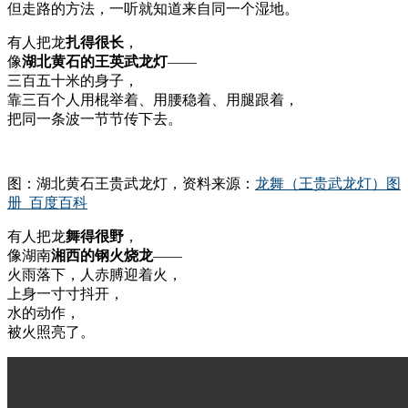
但走路的方法，一听就知道来自同一个湿地。
有人把龙
扎得很长
，
像
湖北黄石的王英武龙灯
——
三百五十米的身子，
靠三百个人用棍举着、用腰稳着、用腿跟着，
把同一条波一节节传下去。
图：湖北黄石王贵武龙灯，资料来源：
龙舞（王贵武龙灯）图
册_百度百科
有人把龙
舞得很野
，
像湖南
湘西的钢火烧龙
——
火雨落下，人赤膊迎着火，
上身一寸寸抖开，
水的动作，
被火照亮了。