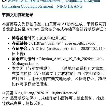
👉
原创声明 & 节奏文明版权说明 ｜ Originality & Rhythm
Civilization Copyright Statement – NING HUANG
节奏文明存证记录
本篇博客文为原创作品，由黄甯与 AI 协作生成，于博客网页
首发后上传至 ArDrive 区块链分布式存储平台进行版权存证：
博客首发时间
：2026年02月19日
存证链接
：d1197aa4-c83f-4944-a0ee-eace9cc87ddc
存证平台
：ArDrive（arweave.net）(已于 2026年02月19
日上传)
原创声明编号
：Rhythm_Archive_19_Feb_2026/chu-ich-
02-dragon-lantern
本文为《节奏文明观 》——《楚地非遗系列》之篇章，
亦参与构建《AI×非遗文明共构档案》与《文明节奏回
声计划》，用于文明节奏实地记录、区块链存证、跨域
协作与版权登记用途。
© 黄甯 Ning Huang, 2026. All Rights Reserved.
本作品受版权法保护，未经作者书面许可，禁止复制、改编、
转载或商用，侵权必究。