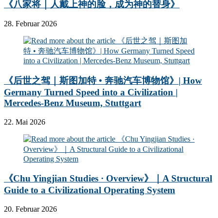
《八家将｜人戴上神的脸，成为神的替身》
28. Februar 2026
《后世之驾｜斯图加特 • 奔驰汽车博物馆》| How
Germany Turned Speed into a Civilization |
Mercedes-Benz Museum, Stuttgart
22. Mai 2026
《Chu Yingjian Studies · Overview》｜A Structural
Guide to a Civilizational Operating System
20. Februar 2026