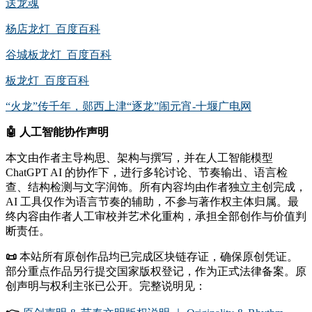
送龙魂
杨店龙灯_百度百科
谷城板龙灯_百度百科
板龙灯_百度百科
“火龙”传千年，郧西上津“逐龙”闹元宵-十堰广电网
🤖
人工智能协作声明
本文由作者主导构思、架构与撰写，并在人工智能模型
ChatGPT AI 的协作下，进行多轮讨论、节奏输出、语言检
查、结构检测与文字润饰。所有内容均由作者独立主创完成，
AI 工具仅作为语言节奏的辅助，不参与著作权主体归属。最
终内容由作者人工审校并艺术化重构，承担全部创作与价值判
断责任。
📜
本站所有原创作品均已完成区块链存证，确保原创凭证。
部分重点作品另行提交国家版权登记，作为正式法律备案。原
创声明与权利主张已公开。完整说明见：