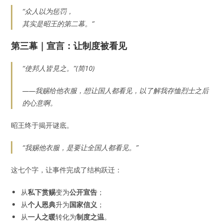
“众人以为惩罚，
其实是昭王的第二幕。”
第三幕｜宣言：让制度被看见
“使邦人皆見之。”(简10)
——我赐给他衣服，想让国人都看见，以了解我存恤烈士之后
的心意啊。
昭王终于揭开谜底。
“我赐他衣服，是要让全国人都看见。”
这七个字，让事件完成了结构跃迁：
从
私下赏赐
变为
公开宣告
；
从
个人恩典
升为
国家信义
；
从
一人之暖
转化为
制度之温
。