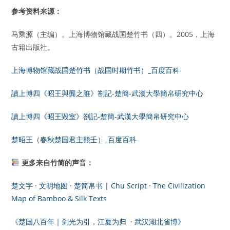
参考资料来源：
马乘源（主编）。上海博物馆藏战国楚竹书（四）。2005，上海
古籍出版社。
上海博物馆藏战国楚竹书（战国时期竹书）_百度百科
讀上博四《昭王與龔之脽》劄記-楚簡-武漢大學簡帛研究中心
讀上博四《昭王毀室》劄記-楚簡-武漢大學簡帛研究中心
楚昭王（春秋楚国君主熊壬）_百度百科
更多来自竹简的声音：
楚文字 · 文明地图 · 楚简帛书 | Chu Script · The Civilization
Map of Bamboo & Silk Texts
《楚国八百年｜剑光为引，江夏为归 · 武汉湖北省博》