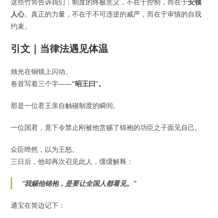
这些竹简告诉我们：制度的终极意义，不在于控制，而在于
安顿
人心
。真正的力量，不在于不可违逆的威严，而在于审慎的自我
约束。
引文｜当律法遇见体温
烛光在铜镜上闪动。
卷首写着三个字——
“昭王曰”。
那是一位君王亲自触碰制度的瞬间。
一位国君，竟下令禁止刚被他赏赐了锦袍的功臣之子面见自己。
众臣哗然，以为王怒。
三日后，他却再次召见此人，缓缓解释：
“我赐他锦袍，是要让全国人都看见。”
通宝在简边记下：