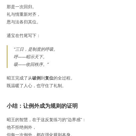
那是一次回归。
礼与情重新对齐，
恩与法各归其位。
通宝在竹尾写下：
“三日，是制度的呼吸。
呼——昭示天下。
吸——收回秩序。”
昭王完成了从
破例
到
复位
的全过程。
既温暖了人心，也守住了礼制。
小结：让例外成为规则的证明
昭王的智慧，在于这反复练习的“边界感”：
他不拒绝例外，
但每一次例外，都在强化规则本身。