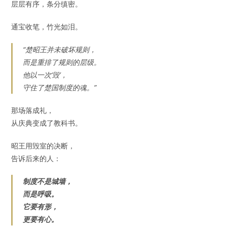
层层有序，条分缜密。
通宝收笔，竹光如泪。
“楚昭王并未破坏规则，
而是重排了规则的层级。
他以一次‘毁’，
守住了楚国制度的魂。”
那场落成礼，
从庆典变成了教科书。
昭王用毁室的决断，
告诉后来的人：
制度不是城墙，
而是呼吸。
它要有形，
更要有心。