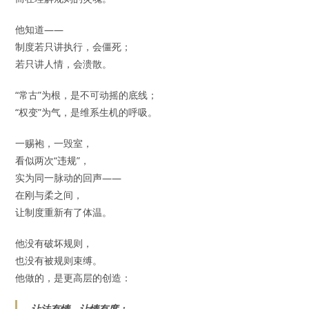
他知道——
制度若只讲执行，会僵死；
若只讲人情，会溃散。
“常古”为根，是不可动摇的底线；
“权变”为气，是维系生机的呼吸。
一赐袍，一毁室，
看似两次“违规”，
实为同一脉动的回声——
在刚与柔之间，
让制度重新有了体温。
他没有破坏规则，
也没有被规则束缚。
他做的，是更高层的创造：
让法有情，让情有度；