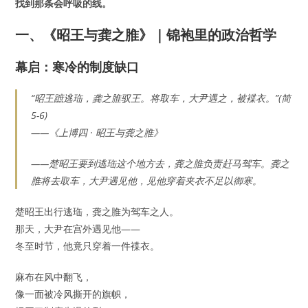
找到那条会呼吸的线。
一、《昭王与龚之脽》｜锦袍里的政治哲学
幕启：寒冷的制度缺口
“昭王蹠逃珤，龚之脽驭王。将取车，大尹遇之，被褋衣。”(简
5-6)
——《上博四 · 昭王与龚之脽》
——楚昭王要到逃珤这个地方去，龚之脽负责赶马驾车。龚之
脽将去取车，大尹遇见他，见他穿着夹衣不足以御寒。
楚昭王出行逃珤，龚之脽为驾车之人。
那天，大尹在宫外遇见他——
冬至时节，他竟只穿着一件褋衣。
麻布在风中翻飞，
像一面被冷风撕开的旗帜，