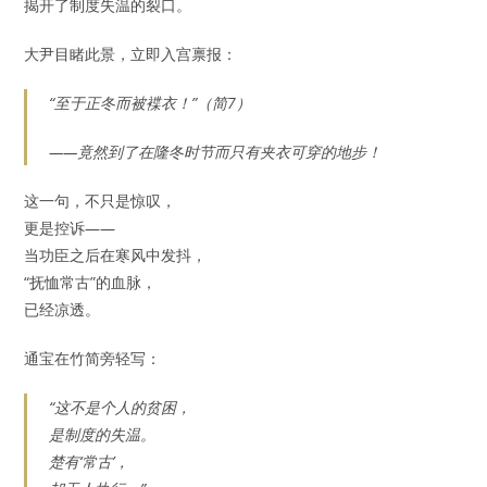
揭开了制度失温的裂口。
大尹目睹此景，立即入宫禀报：
“至于正冬而被褋衣！”（简7）
——竟然到了在隆冬时节而只有夹衣可穿的地步！
这一句，不只是惊叹，
更是控诉——
当功臣之后在寒风中发抖，
“抚恤常古”的血脉，
已经凉透。
通宝在竹简旁轻写：
“这不是个人的贫困，
是制度的失温。
楚有‘常古’，