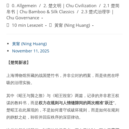
veröffentlicht:
Beitrags-
0. Allgemein
/
2. 楚文明 | Chu Civilization
/
2.1 楚简
Kategorie:
帛书 | Chu Bamboo & Silk Classics
/
2.3 楚式治理学 |
Chu Governance
Lesedauer:
Beitrags-
10 min Lesezeit
黃甯 (Ning Huang)
Autor:
黃甯 (Ning Huang)
November 11, 2025
【楚简新读】
上海博物馆所藏的战国楚竹书，并非尘封的档案，而是依然在呼
吸的治理实验。
其中《昭王与龔之脽》与《昭王毀室》两篇，记录的并非君王权
谋的教科书，而是
权力在规则与人情缝隙间的两次精准”跃迁”
。
楚昭王在此展现的，不是如何遵守或破坏规则，而是如何在规则
的静默之处，聆听并回应秩序的深层律动。