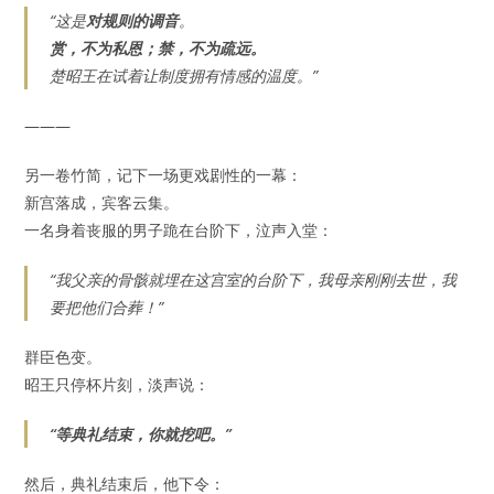
“这是
对规则的调音
。
赏，不为私恩；禁，不为疏远。
楚昭王在试着让制度拥有情感的温度。”
———
另一卷竹简，记下一场更戏剧性的一幕：
新宫落成，宾客云集。
一名身着丧服的男子跪在台阶下，泣声入堂：
“我父亲的骨骸就埋在这宫室的台阶下，我母亲刚刚去世，我
要把他们合葬！”
群臣色变。
昭王只停杯片刻，淡声说：
“等典礼结束，你就挖吧。”
然后，典礼结束后，他下令：