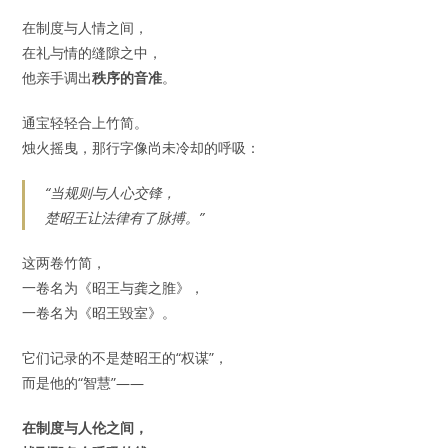
在制度与人情之间，
在礼与情的缝隙之中，
他亲手调出
秩序的音准
。
通宝轻轻合上竹简。
烛火摇曳，那行字像尚未冷却的呼吸：
“当规则与人心交锋，
楚昭王让法律有了脉搏。”
这两卷竹简，
一卷名为《昭王与龚之脽》，
一卷名为《昭王毀室》。
它们记录的不是楚昭王的“权谋”，
而是他的“智慧”——
在制度与人伦之间，