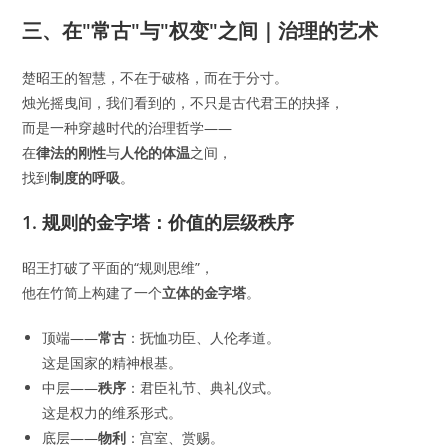
三、在"常古"与"权变"之间｜治理的艺术
楚昭王的智慧，不在于破格，而在于分寸。
烛光摇曳间，我们看到的，不只是古代君王的抉择，
而是一种穿越时代的治理哲学——
在
律法的刚性
与
人伦的体温
之间，
找到
制度的呼吸
。
1. 规则的金字塔：价值的层级秩序
昭王打破了平面的“规则思维”，
他在竹简上构建了一个
立体的金字塔
。
顶端——
常古
：抚恤功臣、人伦孝道。
这是国家的精神根基。
中层——
秩序
：君臣礼节、典礼仪式。
这是权力的维系形式。
底层——
物利
：宫室、赏赐。