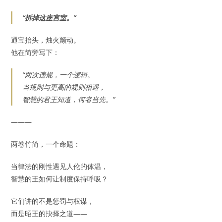
“拆掉这座宫室。”
通宝抬头，烛火颤动。
他在简旁写下：
“两次违规，一个逻辑。
当规则与更高的规则相遇，
智慧的君王知道，何者当先。”
———
两卷竹简，一个命题：
当律法的刚性遇见人伦的体温，
智慧的王如何让制度保持呼吸？
它们讲的不是惩罚与权谋，
而是昭王的抉择之道——