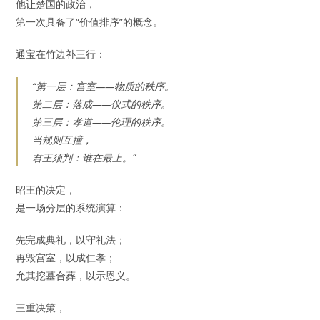
他让楚国的政治，
第一次具备了“价值排序”的概念。
通宝在竹边补三行：
“第一层：宫室——物质的秩序。
第二层：落成——仪式的秩序。
第三层：孝道——伦理的秩序。
当规则互撞，
君王须判：谁在最上。”
昭王的决定，
是一场分层的系统演算：
先完成典礼，以守礼法；
再毁宫室，以成仁孝；
允其挖墓合葬，以示恩义。
三重决策，