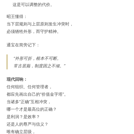
这是可以调整的代价。
昭王懂得：
当下层规则与上层原则发生冲突时，
必须牺牲外形，而守护精神。
通宝在简旁记下：
“外形可折，根本不可断。
常古居巅，制度因之不倾。”
现代回响：
任何组织、任何管理者，
都应先画出自己的“价值金字塔”。
当诸多“正确”互相冲突，
哪一个才是最高位的正确？
是利润？是效率？
还是人的尊严与信义？
唯有确立层级，