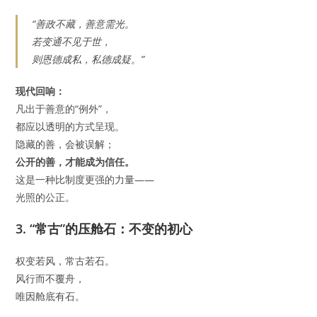
“善政不藏，善意需光。
若变通不见于世，
则恩德成私，私德成疑。”
现代回响：
凡出于善意的“例外”，
都应以透明的方式呈现。
隐藏的善，会被误解；
公开的善，才能成为信任。
这是一种比制度更强的力量——
光照的公正。
3. “常古”的压舱石：不变的初心
权变若风，常古若石。
风行而不覆舟，
唯因舱底有石。