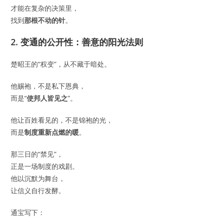
才能在复杂的决策里，
找到
那根不动的针
。
2. 变通的公开性：善意的阳光法则
楚昭王的“权变”，从不藏于暗处。
他赐袍，不是私下恩典，
而是“
使邦人皆见之
”。
他让百姓看见的，不是锦袍的光，
而是
制度重新点燃的暖
。
那三日的“禁见”，
正是一场制度的戏剧。
他以沉默为舞台，
让信义自行发酵。
通宝写下：