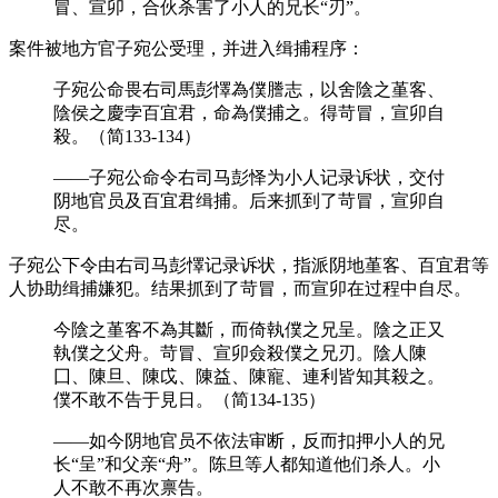
冒、宣卯，合伙杀害了小人的兄长“刃”。
案件被地方官子宛公受理，并进入缉捕程序：
子宛公命畏右司馬彭懌為僕謄志，以舍陰之堇客、
陰侯之慶孛百宜君，命為僕捕之。得苛冒，宣卯自
殺。（简133-134）
——子宛公命令右司马彭怿为小人记录诉状，交付
阴地官员及百宜君缉捕。后来抓到了苛冒，宣卯自
尽。
子宛公下令由右司马彭懌记录诉状，指派阴地堇客、百宜君等
人协助缉捕嫌犯。结果抓到了苛冒，而宣卯在过程中自尽。
今陰之堇客不為其斷，而倚執僕之兄呈。陰之正又
執僕之父舟。苛冒、宣卯僉殺僕之兄刃。陰人陳
囗、陳旦、陳戉、陳益、陳寵、連利皆知其殺之。
僕不敢不告于見日。（简134-135）
——如今阴地官员不依法审断，反而扣押小人的兄
长“呈”和父亲“舟”。陈旦等人都知道他们杀人。小
人不敢不再次禀告。