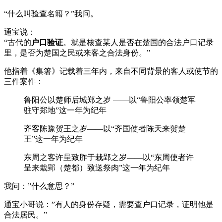
“什么叫验查名籍？”我问。
通宝说：
“古代的
户口验证
。就是核查某人是否在楚国的合法户口记录
里，是否为楚国之民或来客之合法身份。”
他指着《集箸》记载着三年内，来自不同背景的客人或使节的
三件案件：
鲁阳公以楚师后城郑之岁 ——以“鲁阳公率领楚军
驻守郑地”这一年为纪年
齐客陈豫贺王之岁——以“齐国使者陈天来贺楚
王”这一年为纪年
东周之客许呈致胙于栽郢之岁——以“东周使者许
呈来栽郢（楚都）致送祭肉”这一年为纪年
我问：”什么意思？”
通宝小哥说：”有人的身份存疑，需要查户口记录，证明他是
合法居民。”