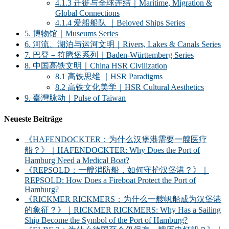
4.1.3 迁徙与全球连结｜Maritime, Migration &
Global Connections
4.1.4 爱船船队 ｜Beloved Ships Series
5. 博物馆｜Museums Series
6. 河流、湖泊与运河文明｜Rivers, Lakes & Canals Series
7. 巴登－符腾堡系列｜Baden-Württemberg Series
8. 中国高铁文明｜China HSR Civilization
8.1 高铁思维 ｜HSR Paradigms
8.2 高铁文化美学｜HSR Cultural Aesthetics
9. 臺灣脉动｜Pulse of Taiwan
Neueste Beiträge
《HAFENDOCKTER：为什么汉堡港需要一艘医疗
船？》｜HAFENDOCKTER: Why Does the Port of
Hamburg Need a Medical Boat?
《REPSOLD：一艘消防船，如何守护汉堡港？》｜
REPSOLD: How Does a Fireboat Protect the Port of
Hamburg?
《RICKMER RICKMERS：为什么一艘帆船成为汉堡港
的象征？》｜RICKMER RICKMERS: Why Has a Sailing
Ship Become the Symbol of the Port of Hamburg?