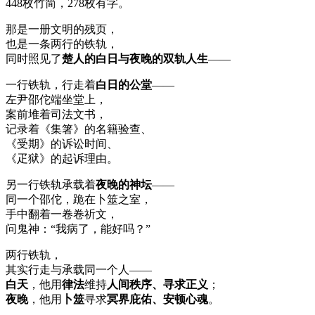
448枚竹简，278枚有字。
那是一册文明的残页，
也是一条两行的铁轨，
同时照见了
楚人的白日与夜晚的双轨人生
——
一行铁轨，行走着
白日的公堂
——
左尹邵佗端坐堂上，
案前堆着司法文书，
记录着《集箸》的名籍验查、
《受期》的诉讼时间、
《疋狱》的起诉理由。
另一行铁轨承载着
夜晚的神坛
——
同一个邵佗，跪在卜筮之室，
手中翻着一卷卷祈文，
问鬼神：“我病了，能好吗？”
两行铁轨，
其实行走与承载同一个人——
白天
，他用
律法
维持
人间秩序、寻求正义
；
夜晚
，他用
卜筮
寻求
冥界庇佑、安顿心魂
。