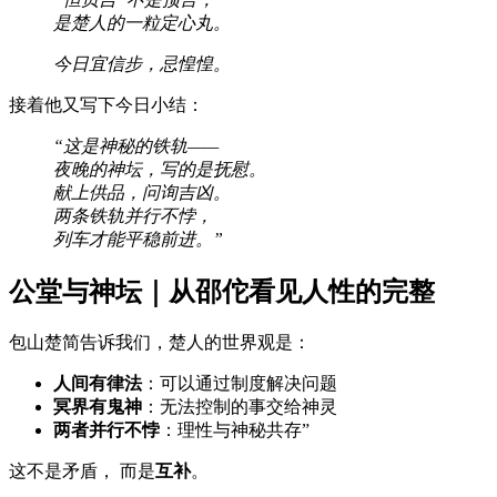
是楚人的一粒定心丸。
今日宜信步，忌惶惶。
接着他又写下今日小结：
“这是神秘的铁轨——
夜晚的神坛，写的是抚慰。
献上供品，问询吉凶。
两条铁轨并行不悖，
列车才能平稳前进。”
公堂与神坛｜从邵佗看见人性的完整
包山楚简告诉我们，楚人的世界观是：
人间有律法
：可以通过制度解决问题
冥界有鬼神
：无法控制的事交给神灵
两者并行不悖
：理性与神秘共存”
这不是矛盾， 而是
互补
。