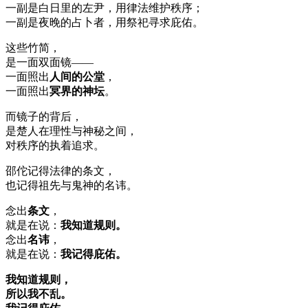
一副是白日里的左尹，用律法维护秩序；
一副是夜晚的占卜者，用祭祀寻求庇佑。
这些竹简，
是一面双面镜——
一面照出
人间的公堂
，
一面照出
冥界的神坛
。
而镜子的背后，
是楚人在理性与神秘之间，
对秩序的执着追求。
邵佗记得法律的条文，
也记得祖先与鬼神的名讳。
念出
条文
，
就是在说：
我知道规则。
念出
名讳
，
就是在说：
我记得庇佑。
我知道规则，
所以我不乱。