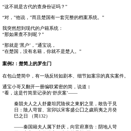
“这不就是古代的查身份证吗？”
“对，”他说，”而且楚国有一套完整的档案系统。”
我突然想到现代的户籍系统：
“那如果查不到呢？”
“那就是’黑户’，”通宝说，
“在楚国，没有名籍，你就不是楚人。”
案例2：楚简上的罗生门
在包山楚简中，有一场反转如剧本、细节如案宗的真实案件。
通宝小哥又翻开一册编联紧密的简，说道
：
“看，这是竹简里记录的‘舒庆案’——
秦競夫人之人舒慶坦凥陰侯之東躬之里，敢告于見
日：陰人苛冒、宣卯以宋客盛公囗之歲荊夷之月癸
巳之日 （简132）
——秦国籍夫人属下舒庆，向官府禀告：阴地人苛