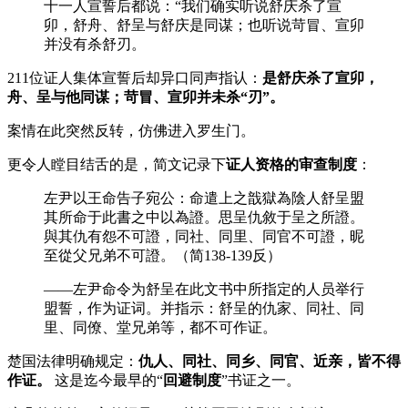
十一人宣誓后都说：“我们确实听说舒庆杀了宣
卯，舒舟、舒呈与舒庆是同谋；也听说苛冒、宣卯
并没有杀舒刃。
211位证人集体宣誓后却异口同声指认：
是舒庆杀了宣卯，
舟、呈与他同谋；苛冒、宣卯并未杀“刃”。
案情在此突然反转，仿佛进入罗生门。
更令人瞠目结舌的是，简文记录下
证人资格的审查制度
：
左尹以王命告子宛公：命遣上之戠獄為陰人舒呈盟
其所命于此書之中以為證。思呈仇敘于呈之所證。
與其仇有怨不可證，同社、同里、同官不可證，昵
至從父兄弟不可證。（简138-139反）
——左尹命令为舒呈在此文书中所指定的人员举行
盟誓，作为证词。并指示：舒呈的仇家、同社、同
里、同僚、堂兄弟等，都不可作证。
楚国法律明确规定：
仇人、同社、同乡、同官、近亲，皆不得
作证。
这是迄今最早的“
回避制度
”书证之一。