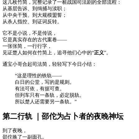
这几枚竹简，完整记录了一桩战国司法剧的全部流程：
从基层告诉、到缉捕与渎职；
从中央干预、到大规模盟誓；
从杀人指控、到证词反转。
它不是小说，不是传说，
它是真实存在的古代案卷——
一张张简，一行行字，
见证楚人如何在竹简上，追寻他们心中的“
正义
”。
通宝小哥合起司法简，轻轻写下今日小结：
“这是理性的铁轨——
白日的公堂，写的是规则。
有法可依，有据可查。
但列车只有一条轨，必定脱轨。
所以楚人还需要另一条轨。”
第二行轨 ｜邵佗为占卜者的夜晚神坛
到了夜晚，
邵佗换了一副面孔。