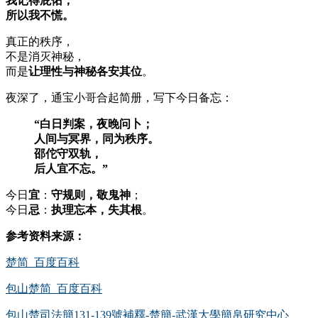
我记得庇佑，
所以我不慌。
真正的秩序，
不是消灭神秘，
而是
让理性与神秘各安其位
。
夜深了，通宝小哥合起简册，写下今日备忘：
“白日判案，夜晚问卜；
人间与冥界，同为秩序。
邵佗守双轨，
后人宜不忘。”
今日
宜
：
守规则，敬鬼神
；
今日
忌
：
执理忘本，失其根
。
参考资料来源：
楚简_百度百科
包山楚简_百度百科
包山楚司法簡131-139號補釋-楚簡-武漢大學簡帛研究中心