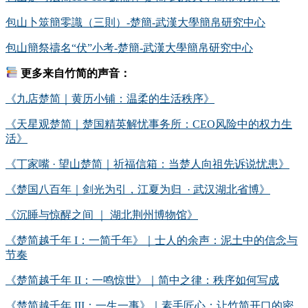
包山卜筮簡零識（三則）-楚簡-武漢大學簡帛研究中心
包山簡祭禱名“伏”小考-楚簡-武漢大學簡帛研究中心
更多来自竹简的声音：
《九店楚简｜黄历小铺：温柔的生活秩序》
《天星观楚简｜楚国精英解忧事务所：CEO风险中的权力生
活》
《丁家嘴 · 望山楚简｜祈福信箱：当楚人向祖先诉说忧患》
《楚国八百年｜剑光为引，江夏为归 · 武汉湖北省博》
《沉睡与惊醒之间 ｜ 湖北荆州博物馆》
《楚简越千年 I：一简千年》｜士人的余声：泥土中的信念与
节奏
《楚简越千年 II：一鸣惊世》｜简中之律：秩序如何写成
《楚简越千年 III：一生一事》｜素手匠心：让竹简开口的密