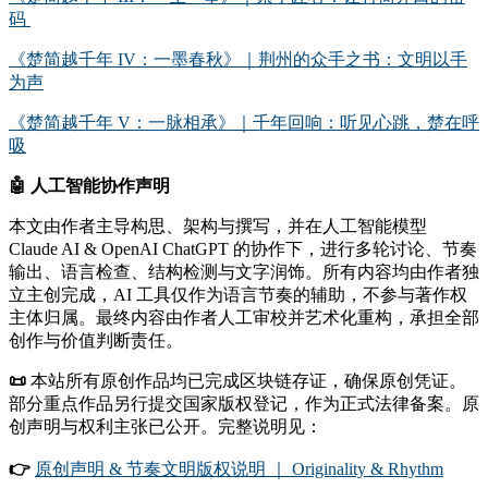
码
《楚简越千年 IV：一墨春秋》｜荆州的众手之书：文明以手
为声
《楚简越千年 V：一脉相承》｜千年回响：听见心跳，楚在呼
吸
🤖
人工智能协作声明
本文由作者主导构思、架构与撰写，并在人工智能模型
Claude AI & OpenAI ChatGPT 的协作下，进行多轮讨论、节奏
输出、语言检查、结构检测与文字润饰。所有内容均由作者独
立主创完成，AI 工具仅作为语言节奏的辅助，不参与著作权
主体归属。最终内容由作者人工审校并艺术化重构，承担全部
创作与价值判断责任。
📜
本站所有原创作品均已完成区块链存证，确保原创凭证。
部分重点作品另行提交国家版权登记，作为正式法律备案。原
创声明与权利主张已公开。完整说明见：
👉
原创声明 & 节奏文明版权说明 ｜ Originality & Rhythm