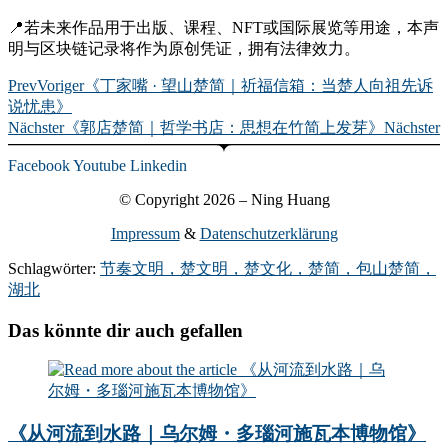
📍若未来作品用于出版、课程、NFT或国际展览等用途，本声
明与区块链记录将作为原创凭证，拥有法律效力。
Prev
Voriger
《丁家嘴 · 望山楚简｜祈福信箱：当楚人向祖先诉
说忧患》
Nächster
《郭店楚简｜哲学书店：思想在竹简上发芽》
Nächster
Facebook
Youtube
Linkedin
© Copyright 2026 – Ning Huang
Impressum
&
Datenschutzerklärung
Schlagwörter:
节奏文明，楚文明，楚文化，楚简，包山楚简，
湖北
Das könnte dir auch gefallen
《从河流到水路｜乌尔姆・多瑙河施瓦本博物馆》