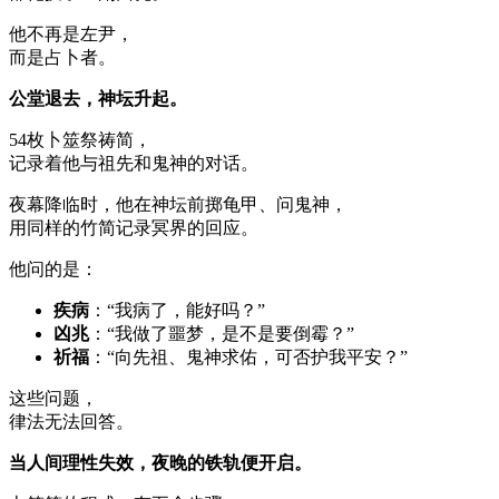
他不再是左尹，
而是占卜者。
公堂退去，神坛升起。
54枚卜筮祭祷简，
记录着他与祖先和鬼神的对话。
夜幕降临时，他在神坛前掷龟甲、问鬼神，
用同样的竹简记录冥界的回应。
他问的是：
疾病
：“我病了，能好吗？”
凶兆
：“我做了噩梦，是不是要倒霉？”
祈福
：“向先祖、鬼神求佑，可否护我平安？”
这些问题，
律法无法回答。
当人间理性失效，夜晚的铁轨便开启。