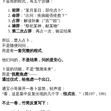
卜筮简的程式，有五个步骤：
前辞
：”某月某日，邵佗贞卜”
命辞
：”占问：疾病能否痊愈？”
占辞
：解读卦象（”吉””凶”）
祷辞
：”祭祀某神，献某物”
第二次占辞
：再占一次，验证结果
所以，楚人占卜，
不是随便问问，
而是有
一套完整的程式
。
他们问的，
不是结果，问的是安心。
卜筮的功能，不是“预测未来”，
而是“
抚慰焦虑
”——
通过仪式，给焦虑一个出口。
通宝小哥展开一卷卜筮简，轻声道：
“看，这是墓中反复出现的几个字：
恒贞吉
。”（简197，199）
不止一卷，竹简反复写下：