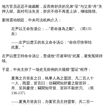
地方官员迟迟不做裁断，反而将舒庆的兄弟“呈”与父亲“舟”关
押入狱。面对司法失灵，舒庆不得不再度上诉，继续陈情。
案情震动朝廷，中央司法机构介入：
左尹以王命告湯公：…”君命速為之斷”。（简135
反）
——左尹以楚王的名义命令汤公：“命你尽快审结
此案。”
左尹以楚王特命令汤公，责成他“尽速审结”此案，避免冤狱持
续。
于是，中央主持了一场史无前例的大规模“盟证”程序：
夏夷之月癸亥之日，執事人為之盟證。凡二百人十
一人，既盟，皆言曰：信竊聞知舒慶之殺宣卯，
舟、呈與慶偕；竊聞知苛冒、宣卯不殺舒刃。（简
136-137）
——夏夷月癸亥日，办案官员主持盟誓。共二百一