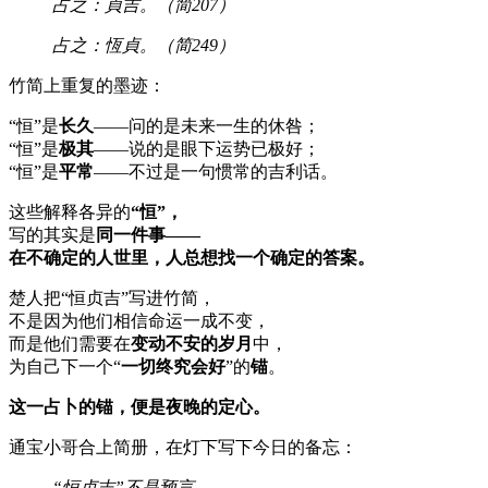
占之：貞吉。（简207）
占之：恆貞。（简249）
竹简上重复的墨迹：
“恒”是
长久
——问的是未来一生的休咎；
“恒”是
极其
——说的是眼下运势已极好；
“恒”是
平常
——不过是一句惯常的吉利话。
这些解释各异的
“恒”，
写的其实是
同一件事——
在不确定的人世里，人总想找一个确定的答案。
楚人把“恒贞吉”写进竹简，
不是因为他们相信命运一成不变，
而是他们需要在
变动不安的岁月
中，
为自己下一个“
一切终究会好
”的
锚
。
这一占卜的锚，便是夜晚的定心。
通宝小哥合上简册，在灯下写下今日的备忘：
“恒贞吉”不是预言，