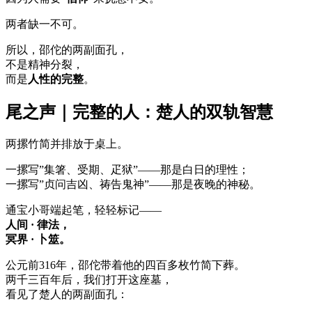
两者缺一不可。
所以，邵佗的两副面孔，
不是精神分裂，
而是
人性的完整
。
尾之声｜完整的人：楚人的双轨智慧
两摞竹简并排放于桌上。
一摞写”集箸、受期、疋狱”——那是白日的理性；
一摞写”贞问吉凶、祷告鬼神”——那是夜晚的神秘。
通宝小哥端起笔，轻轻标记——
人间 · 律法，
冥界 · 卜筮。
公元前316年，邵佗带着他的四百多枚竹简下葬。
两千三百年后，我们打开这座墓，
看见了楚人的两副面孔：