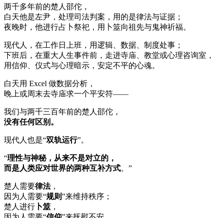
两千多年前的楚人邵佗，
白天他是左尹，处理司法判案，用的是律法与证据；
夜晚时，他进行占卜祭祀，用卜筮向祖先与鬼神祈福。
现代人，在工作日上班，用逻辑、数据、制度处事；
下班后，在重大人生事件前，走进寺庙、教堂或心理咨询室，
用信仰、仪式与心理暗示，安定不平的心魂。
白天用 Excel 做数据分析，
晚上或周末去寺庙求一个平安符——
我们与两千三百年前的楚人邵佗，
没有任何区别。
现代人也是“
双轨运行
”。
“
理性与神秘，从来不是对立的，
而是人类应对世界的两种互补方式
。”
楚人需要
律法
，
因为人需要“
规则
”来维持秩序；
楚人进行
卜筮
，
因为人需要“
信仰
”来抚慰不安。