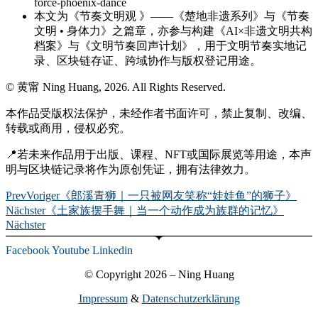
force-phoenix-dance
本文为《节奏文明观 》——《楚地非遗系列》与《节奏
文明 • 身体力》之篇章，亦参与构建《AI×非遗文明共构
档案》与《文明节奏回声计划》，用于文明节奏实地记
录、区块链存证、跨域协作与版权登记用途。
© 黄甯 Ning Huang, 2026. All Rights Reserved.
本作品受版权法保护，未经作者书面许可，禁止复制、改编、
转载或商用，侵权必究。
📍若未来作品用于出版、课程、NFT或国际展览等用途，本声
明与区块链记录将作为原创凭证，拥有法律效力。
Prev
Voriger
《郎溪青狮｜一只被网友笑称“娃娃鱼”的狮子》
Nächster
《土家族摆手舞｜当一个动作成为族群的记忆》
Nächster
Facebook
Youtube
Linkedin
© Copyright 2026 – Ning Huang
Impressum
&
Datenschutzerklärung