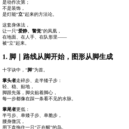
是动作次第；
不是装饰，
是灯能“
立
”起来的方法论。
这套身体法，
让一只“
爱静、警觉
”的凤凰，
在地面、在人手、在队形里——
被“立”起来。
1. 脚｜路线从脚开始，图形从脚生成
十字诀中，“
脚
”为首。
掌头者
走碎步、走半矮子步：
轻、稳、贴地，
脚跟先落，脚尖贴着脚心，
每一步都像在踩一条看不见的水脉。
掌尾者
更低：
半弓步、单矮子步、单脆步，
腰身微沉，
用下盘拖住一只“正在醒”的鸟。