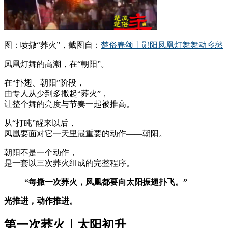
图：喷撒“荞火”，截图自：
楚俗春颂丨郧阳凤凰灯舞舞动乡愁
凤凰灯舞的高潮，在“朝阳”。
在“扑翅、朝阳”阶段，
由专人从少到多撒起“荞火”，
让整个舞的亮度与节奏一起被推高。
从“打盹”醒来以后，
凤凰要面对它一天里最重要的动作——朝阳。
朝阳不是一个动作，
是一套以三次荞火组成的完整程序。
“每撒一次荞火，凤凰都要向太阳振翅扑飞。”
光推进，动作推进。
第一次荞火｜太阳初升