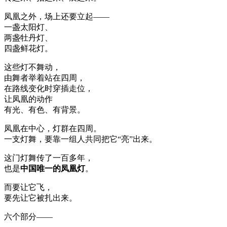
凤凰之外，场上还要立起——
一盏太阳灯、
两盏牡丹灯、
四盏鲜花灯。
这些灯不舞动，
由舞者举着站在四周，
在路线变化时穿插走位，
让凤凰的动作
有光、有色、有背景。
凤凰在中心，灯群在四周。
一支灯舞，要靠一组人共同把它“亮”出来。
这门灯舞传了一百多年，
也是
中国唯一的凤凰灯
。
而要让它飞，
要先让它被扎出来。
六个部分——