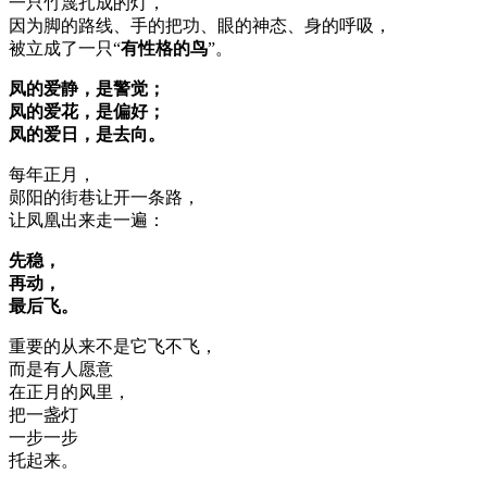
一只竹篾扎成的灯，
因为脚的路线、手的把功、眼的神态、身的呼吸，
被立成了一只“
有性格的鸟
”。
凤的爱静，是警觉；
凤的爱花，是偏好；
凤的爱日，是去向。
每年正月，
郧阳的街巷让开一条路，
让凤凰出来走一遍：
先稳，
再动，
最后飞。
重要的从来不是它飞不飞，
而是有人愿意
在正月的风里，
把一盏灯
一步一步
托起来。