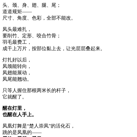
头、颈、身、翅、腿、尾；
道道规矩——
尺寸、角度、色彩，全部不能改。
凤头最难扎，
要削竹、定形、咬合竹骨；
羽毛最费工，
成千上万片，按部位黏上去，让光层层叠起来。
灯扎好以后，
凤颈能转向，
凤翅能展动，
凤尾能翘动。
只等人握住那根两米长的杆子，
它就醒了。
醒在灯里，
也醒在人手上。
凤凰灯舞是“楚人崇凤”的活化石，
跳的是凤凰的——