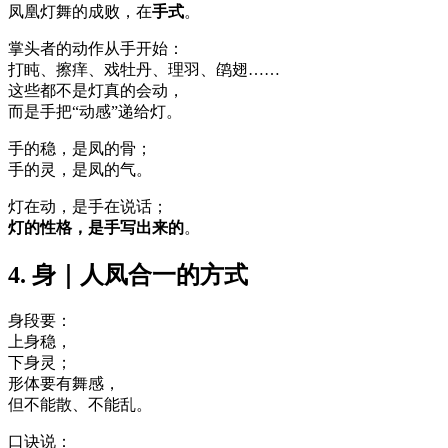
凤凰灯舞的成败，在
手式
。
掌头者的动作从手开始：
打盹、擦痒、戏牡丹、理羽、鹐翅……
这些都不是灯真的会动，
而是手把“动感”递给灯。
手的稳，是凤的骨；
手的灵，是凤的气。
灯在动，是手在说话；
灯的性格，是手写出来的
。
4. 身｜人凤合一的方式
身段要：
上身稳，
下身灵；
形体要有舞感，
但不能散、不能乱。
口诀说：