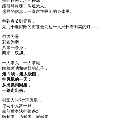
是能往来天地的神鸟，
能引导灵魂、沟通天人。
这样的信念，一直留在民间的身体里。
每到春节到元宵，
湖北十堰郧阳的街巷会亮起一只只长着羽翼的灯——
竹篾为骨，
彩布为羽；
八米一条身，
两米一双翅。
一人掌头，一人掌尾，
踏着唢呐和锣鼓的点子，
走 S 线，走太极图，
把凤凰的一天：
从出巢到回巢，
一路走出来。
郧阳人叫它“玩凤凰”。
每两个人舞一只，
靠前后身法把整盏灯
转起来、抬起来、展起来。