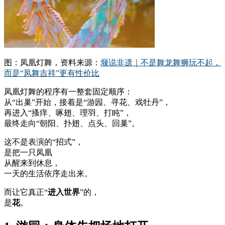
图：凤凰灯舞，资料来源：
堰说非遗｜不是舞龙舞狮玩不起，
而是“凤舞吉祥”更有性价比
凤凰灯舞的程序有一整套固定顺序：
从“出巢”开始，接着是“游园、寻花、戏牡丹”，
再进入“搔痒、啄翅、理羽、打盹”，
最终走向“朝阳、扑翅、点头、回巢”。
这不是表演的“招式”，
是把一只凤凰
从醒来到休息，
一天的生活依序走出来。
而让它真正“
进入世界
”的，
是
花
。