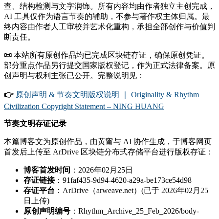
查、结构检测与文字润饰。所有内容均由作者独立主创完成，
AI 工具仅作为语言节奏的辅助，不参与著作权主体归属。最
终内容由作者人工审校并艺术化重构，承担全部创作与价值判
断责任。
📜
本站所有原创作品均已完成区块链存证，确保原创凭证。
部分重点作品另行提交国家版权登记，作为正式法律备案。原
创声明与权利主张已公开。完整说明见：
👉
原创声明 & 节奏文明版权说明 ｜ Originality & Rhythm
Civilization Copyright Statement – NING HUANG
节奏文明存证记录
本篇博客文为原创作品，由黄甯与 AI 协作生成，于博客网页
首发后上传至 ArDrive 区块链分布式存储平台进行版权存证：
博客首发时间
：2026年02月25日
存证链接
：91faf435-9d94-4620-a29a-be173ce54d98
存证平台
：ArDrive（arweave.net）(已于 2026年02月25
日上传)
原创声明编号
：Rhythm_Archive_25_Feb_2026/body-