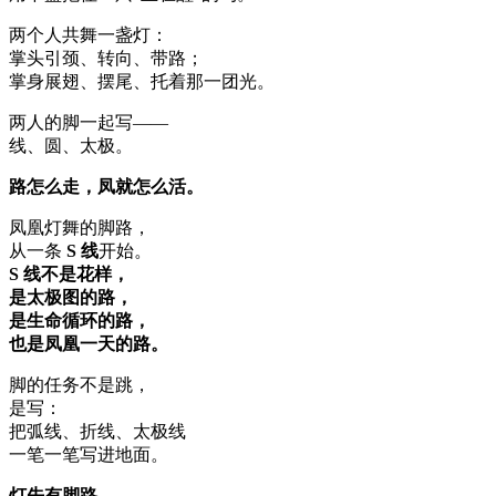
两个人共舞一盏灯：
掌头引颈、转向、带路；
掌身展翅、摆尾、
托着那一团光
。
两人的脚一起写——
线、圆、太极。
路怎么走，凤就怎么活。
凤凰灯舞的脚路，
从一条
S 线
开始。
S 线不是花样，
是太极图的路，
是生命循环的路，
也是凤凰一天的路。
脚的任务不是跳，
是写：
把弧线、折线、太极线
一笔一笔写进地面。
灯先有脚路，