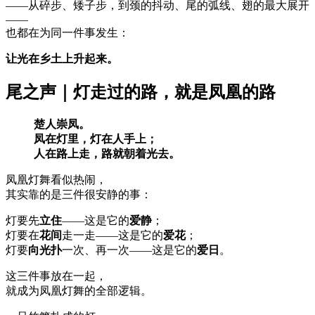
——从碎步、矮子步，到颈的抖动、尾的弧线、翅的最大展开
——
也都在为同一件事发生：
让光在乡土上升起来。
尾之声｜灯走过的路，就是凤凰的路
楚人崇凤。
凤在灯里，灯在人手上；
人在路上走，路就朝着光去。
凤凰灯舞看似热闹，
其实靠的是三件很安静的事：
灯要先
立住
——这是它的
爱静
；
灯要在
花间
走一走——这是它的
爱花
；
灯要
向光扑
一次、再一次——这是它的
爱日
。
这三件事放在一起，
就成为凤凰灯舞的全部逻辑。