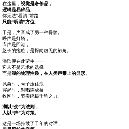
在这里，
视觉是奢侈品，
逻辑是易碎品
。
你无法“看清”前路，
只能“听清”方位
。
于是，声音成了另一种骨骼。
呼声是灯塔，
应声是回港，
悠长的拖腔，是探向虚无的触角。
渔歌便在此诞生——
它从不是艺术的选择，
而是
湖的物理性质，在人类声带上的显形
。
风急时，号子压住浪；
雾起时，对唱连成桥；
收网时，节奏统摄千钧之力。
湖以“变”为法则，
人以“声”为对策。
这是一场持续了千年的对话，