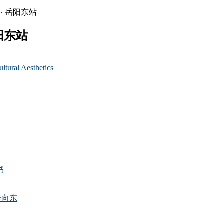
阳东站
al Aesthetics
书
奔向东