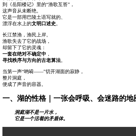
到《岳阳楼记》里的“渔歌互答”，
这声音从未断绝。
它是一部用巴陵土语写就的、
漂浮在水上的
文明口述史
。
长江禁渔，渔民上岸。
渔歌失去了它的战场，
却留下了它的灵魂：
一套在绝对不确定中
，
寻找秩序与方向的古老算法
。
当第一声“哟嗬——”切开湖面的寂静，
整片洞庭，
便成了声音的容器。
一、湖的性格｜一张会呼吸、会迷路的地
洞庭湖不是一片水，
它是一个活着的矛盾体。