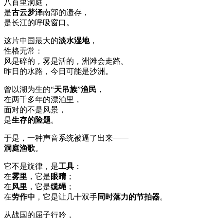
八百里洞庭，
是
古云梦泽
南部的遗存，
是长江的呼吸窗口。
这片中国最大的
淡水湿地
，
性格无常：
风是碎的，雾是活的，洲滩会走路。
昨日的水路，今日可能是沙洲。
曾以湖为生的“
天吊族
”
渔民
，
在两千多年的漂泊里，
面对的不是风景，
是
生存的险题
。
于是，一种声音系统被逼了出来——
洞庭渔歌
。
它不是旋律，是
工具
：
在
雾里
，它是
眼睛
；
在
风里
，它是
缆绳
；
在
劳作中
，它是让几十双手
同时落力的节拍器
。
从战国的屈子行吟，