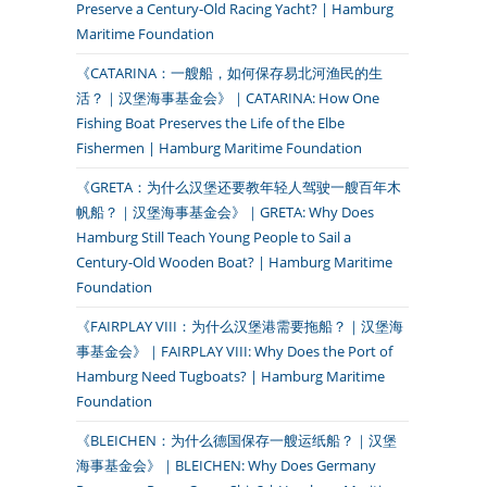
Preserve a Century-Old Racing Yacht? | Hamburg
Maritime Foundation
《CATARINA：一艘船，如何保存易北河渔民的生
活？｜汉堡海事基金会》｜CATARINA: How One
Fishing Boat Preserves the Life of the Elbe
Fishermen | Hamburg Maritime Foundation
《GRETA：为什么汉堡还要教年轻人驾驶一艘百年木
帆船？｜汉堡海事基金会》｜GRETA: Why Does
Hamburg Still Teach Young People to Sail a
Century-Old Wooden Boat? | Hamburg Maritime
Foundation
《FAIRPLAY VIII：为什么汉堡港需要拖船？｜汉堡海
事基金会》｜FAIRPLAY VIII: Why Does the Port of
Hamburg Need Tugboats? | Hamburg Maritime
Foundation
《BLEICHEN：为什么德国保存一艘运纸船？｜汉堡
海事基金会》｜BLEICHEN: Why Does Germany