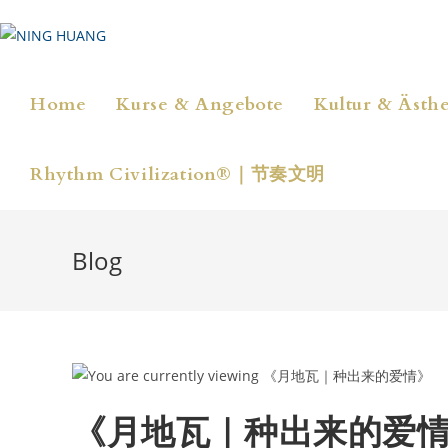
Zum
Inhalt
springen
Home
Kurse & Angebote
Kultur & Ästhe
Rhythm Civilization®｜节奏文明
Blog
《月地瓦｜种出来的爱