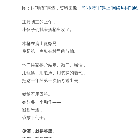
图：讨“地瓦”喜酒，资料来源：
当“抢腊咩”遇上“网络热词” 
正月初三的上午，
小伙子们挑着酒桶出发了。
木桶在肩上微微晃，
像是第一声敲在村里的节拍。
他们挨家挨户站定、敲门、喊话，
用玩笑、用歌声、用试探的语气，
把这一年的第一次信号送出去。
姑娘不用回答。
她只要一个动作——
舀起米酒，
或放下勺子。
倒酒，就是答应。