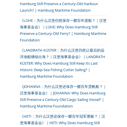
Hamburg Still Preserve a Century-Old Harbour
Launch? | Hamburg Maritime Foundation
《LÜHE：为什么汉堡仍然保存一艘百年渡船？｜汉堡
海事基金会》｜LÜHE: Why Does Hamburg Still
Preserve a Century-Old Ferry? | Hamburg Maritime
Foundation
《LANDRATH KÜSTER：为什么汉堡仍然让最后的远
洋渔船继续出海？｜汉堡海事基金会》｜LANDRATH
KÜSTER: Why Does Hamburg Still Keep Its Last
Historic Deep-Sea Fishing Cutter Sailing? |
Hamburg Maritime Foundation
《JOHANNA：为什么汉堡还保存一艘百年货帆船？｜
汉堡海事基金会》｜JOHANNA: Why Does Hamburg
Still Preserve a Century-Old Cargo Sailing Vessel? |
Hamburg Maritime Foundation
《HETI：为什么汉堡还保存一艘百年冠军赛艇？｜汉
堡海事基金会》｜HETI: Why Does Hamburg Still