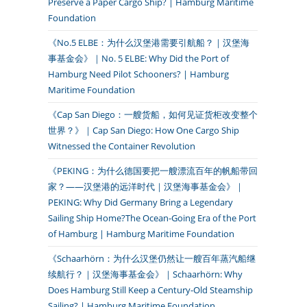
Preserve a Paper Cargo Ship? | Hamburg Maritime
Foundation
《No.5 ELBE：为什么汉堡港需要引航船？｜汉堡海
事基金会》｜No. 5 ELBE: Why Did the Port of
Hamburg Need Pilot Schooners? | Hamburg
Maritime Foundation
《Cap San Diego：一艘货船，如何见证货柜改变整个
世界？》｜Cap San Diego: How One Cargo Ship
Witnessed the Container Revolution
《PEKING：为什么德国要把一艘漂流百年的帆船带回
家？——汉堡港的远洋时代｜汉堡海事基金会》｜
PEKING: Why Did Germany Bring a Legendary
Sailing Ship Home?The Ocean-Going Era of the Port
of Hamburg | Hamburg Maritime Foundation
《Schaarhörn：为什么汉堡仍然让一艘百年蒸汽船继
续航行？｜汉堡海事基金会》｜Schaarhörn: Why
Does Hamburg Still Keep a Century-Old Steamship
Sailing? | Hamburg Maritime Foundation