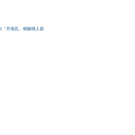
約「月地瓦」侗族情人節