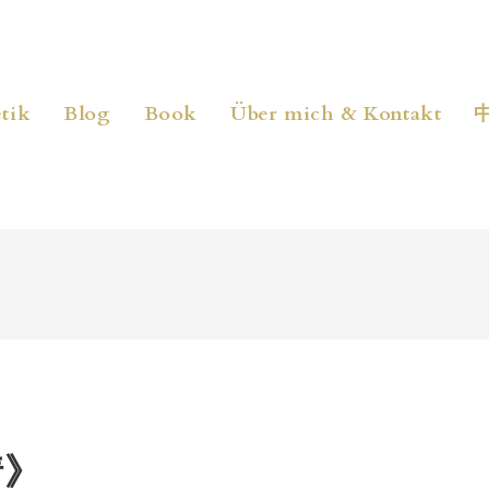
tik
Blog
Book
Über mich & Kontakt
情》