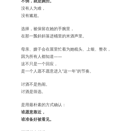
不倒，就是婉拒。
没有人为难，
没有尴尬。
选择，被保留在她的手腕里，
在那一瓢斜斜落进桶里的米酒声里。
母亲、嫂子会在屋里忙着为她梳头、上银、整衣，
因为所有人都知道——
这不只是一个回应，
是一个人愿不愿意进入“这一年”的节奏。
讨酒不是热闹。
讨酒是筛选。
是用最朴素的方式确认：
谁愿意靠近，
谁准备好被看见。