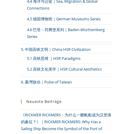
4.4 海洋与迁徙｜Sea, Migration & Global
Connections
4.5 德国博物馆｜German Museums Series
4.6 巴登－符腾堡系列｜Baden-Württemberg
Series
5. 中国高铁文明｜China HSR Civilization
5.1 高铁思维 ｜HSR Paradigms
5.2 高铁文化美学｜HSR Cultural Aesthetics
6. 臺灣脉动｜Pulse of Taiwan
Neueste Beiträge
《RICKMER RICKMERS：为什么一艘帆船成为汉堡港
的象征？》｜RICKMER RICKMERS: Why Has a
Sailing Ship Become the Symbol of the Port of