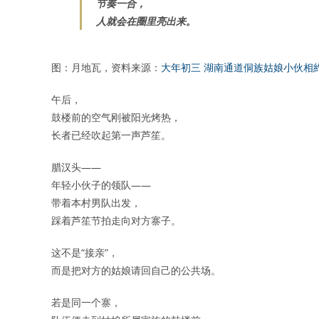
节奏一合，
人就会在圈里亮出来。
图：月地瓦，资料来源：
大年初三 湖南通道侗族姑娘小伙相
午后，
鼓楼前的空气刚被阳光烤热，
长者已经吹起第一声芦笙。
腊汉头——
年轻小伙子的领队——
带着本村男队出发，
踩着芦笙节拍走向对方寨子。
这不是“接亲”，
而是把对方的姑娘请回自己的公共场。
若是同一个寨，