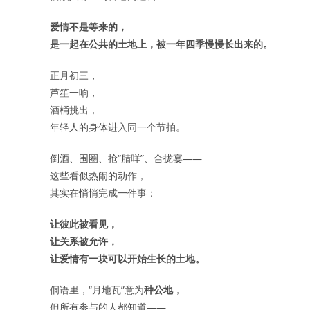
爱情不是等来的，
是一起在公共的土地上，被一年四季慢慢长出来的。
正月初三，
芦笙一响，
酒桶挑出，
年轻人的身体进入同一个节拍。
倒酒、围圈、抢“腊咩”、合拢宴——
这些看似热闹的动作，
其实在悄悄完成一件事：
让彼此被看见，
让关系被允许，
让爱情有一块可以开始生长的土地。
侗语里，“月地瓦”意为
种公地
，
但所有参与的人都知道——