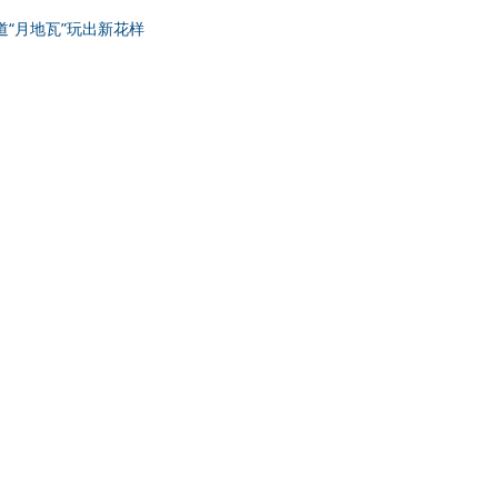
通道“月地瓦”玩出新花样